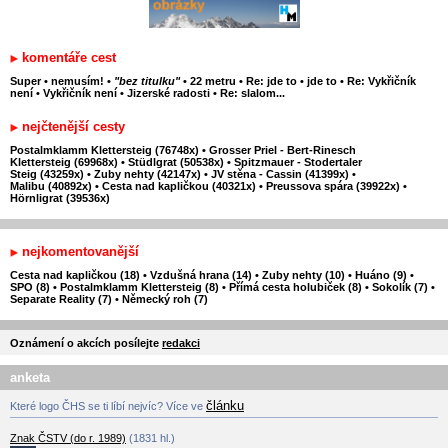
komentáře cest
Super
•
nemusím!
•
"bez titulku"
•
22 metru
•
Re: jde to
•
jde to
•
Re: Vykřičník
není
•
Vykřičník není
•
Jizerské radosti
•
Re: slalom...
nejčtenější cesty
Postalmklamm Klettersteig (76748x)
•
Grosser Priel - Bert-Rinesch
Klettersteig (69968x)
•
Stüdlgrat (50538x)
•
Spitzmauer - Stodertaler
Steig (43259x)
•
Zuby nehty (42147x)
•
JV stěna - Cassin (41399x)
•
Malibu (40892x)
•
Cesta nad kapličkou (40321x)
•
Preussova spára (39922x)
•
Hörnligrat (39536x)
nejkomentovanější
Cesta nad kapličkou (18)
•
Vzdušná hrana (14)
•
Zuby nehty (10)
•
Huáno (9)
•
SPO (8)
•
Postalmklamm Klettersteig (8)
•
Přímá cesta holubiček (8)
•
Sokolík (7)
•
Separate Reality (7)
•
Německý roh (7)
Oznámení o akcích posílejte
redakci
anketa
článku
Které logo ČHS se ti líbí nejvíc? Více ve
Znak ČSTV (do r. 1989)
(1831 hl.)