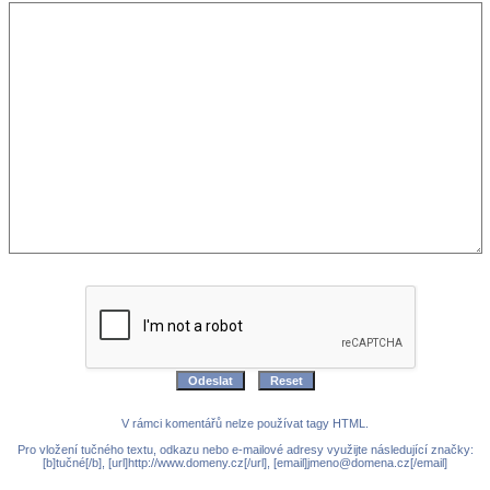
V rámci komentářů nelze používat tagy HTML.
Pro vložení tučného textu, odkazu nebo e-mailové adresy využijte následující značky:
[b]tučné[/b], [url]http://www.domeny.cz[/url], [email]jmeno@domena.cz[/email]