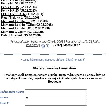
Fenix HL-50
(18.07.2014)
Fenix HP 15
(22.01.2014)
Fenix HP 15
(08.12.2013)
LED LENSER H7
(11.02.2011)
Petzl Tikkina 2
(28.11.2008)
Mammut Lucido T1
(02.03.2008)
Mammut Lucido TXlite
(02.03.2008)
Mammut Lucido TX1
(02.03.2008)
Mammut X-Zoom
(02.03.2008)
Petzl Ultra belt
(15.02.2008)
| Autor:
redakce
| Vydáno dne 02. 03. 2008 |
Počet komentářů
: 0 |
Přidat
komentář
|
| Zdroj: MAMMUT.cz
K tomtu článku nebyl doposud přiřazen žádný komentář!
Vložení nového komentáře
Nový komentář nemá souvislost s jinými komentáři. Chcete-li odpovědět na
existující komentář, najeďte si na něj a klikněte v jeho hlavičce na slovo
Reagovat
Jméno (přezdívka):
E-mail:
Titulek: