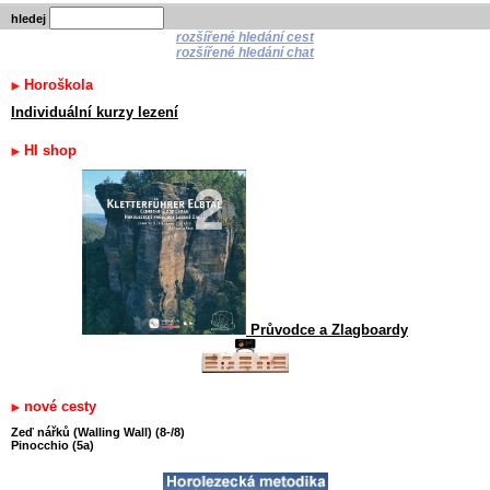
hledej
rozšířené hledání cest
rozšířené hledání chat
Horoškola
Individuální kurzy lezení
HI shop
Průvodce a Zlagboardy
nové cesty
Zeď nářků (Walling Wall) (8-/8)
Pinocchio (5a)