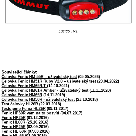
Lucido TR1
Související články:
Čelovka Fenix HM 55R – uživatelský test
(05.05.2026)
Čelovka Fenix HM51R Ruby V2.0 – uživatelský test
(29.04.2022)
Čelovka Fenix HM65R-T
(14.10.2021)
Čelovka Fenix HM61R Amber - uživatelský test
(11.11.2020)
Čelovka Fenix HM65R
(14.11.2019)
Čelovka Fenix HM50R - uživatelský test
(23.10.2018)
Test čelovky HL26R
(22.03.2018)
Testujeme Fenix HL26R
(09.11.2017)
Fenix HP30R vám na to posvítí
(04.07.2017)
Fenix HP25R
(01.12.2016)
Fenix HL60R
(25.10.2016)
Fenix HP25R
(02.09.2016)
Fenix HL 60R
(07.03.2016)
Fenix HL 55
(01.09.2015)