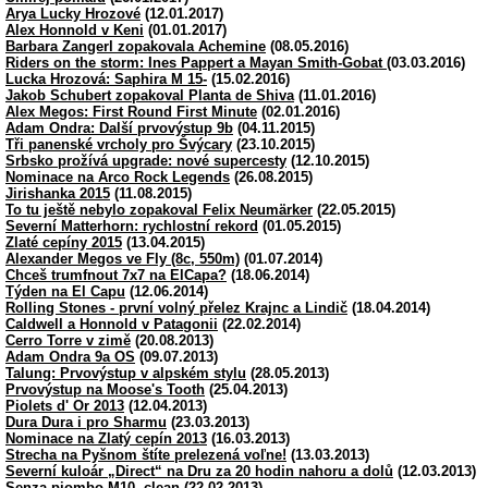
Arya Lucky Hrozové
(12.01.2017)
Alex Honnold v Keni
(01.01.2017)
Barbara Zangerl zopakovala Achemine
(08.05.2016)
Riders on the storm: Ines Pappert a Mayan Smith-Gobat
(03.03.2016)
Lucka Hrozová: Saphira M 15-
(15.02.2016)
Jakob Schubert zopakoval Planta de Shiva
(11.01.2016)
Alex Megos: First Round First Minute
(02.01.2016)
Adam Ondra: Další prvovýstup 9b
(04.11.2015)
Tři panenské vrcholy pro Švýcary
(23.10.2015)
Srbsko prožívá upgrade: nové supercesty
(12.10.2015)
Nominace na Arco Rock Legends
(26.08.2015)
Jirishanka 2015
(11.08.2015)
To tu ještě nebylo zopakoval Felix Neumärker
(22.05.2015)
Severní Matterhorn: rychlostní rekord
(01.05.2015)
Zlaté cepíny 2015
(13.04.2015)
Alexander Megos ve Fly (8c, 550m)
(01.07.2014)
Chceš trumfnout 7x7 na ElCapa?
(18.06.2014)
Týden na El Capu
(12.06.2014)
Rolling Stones - první volný přelez Krajnc a Lindič
(18.04.2014)
Caldwell a Honnold v Patagonii
(22.02.2014)
Cerro Torre v zimě
(20.08.2013)
Adam Ondra 9a OS
(09.07.2013)
Talung: Prvovýstup v alpském stylu
(28.05.2013)
Prvovýstup na Moose's Tooth
(25.04.2013)
Piolets d' Or 2013
(12.04.2013)
Dura Dura i pro Sharmu
(23.03.2013)
Nominace na Zlatý cepín 2013
(16.03.2013)
Strecha na Pyšnom štíte prelezená voľne!
(13.03.2013)
Severní kuloár „Direct“ na Dru za 20 hodin nahoru a dolů
(12.03.2013)
Senza piombo M10, clean
(22.02.2013)