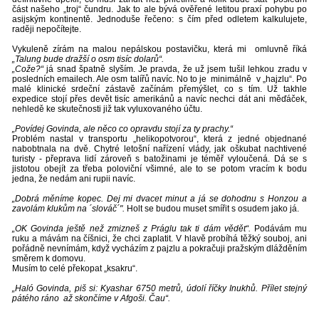
část našeho „troj“ čundru. Jak to ale bývá ověřené letitou praxí pohybu po
asijským kontinentě. Jednoduše řečeno: s čím před odletem kalkulujete,
raději nepočítejte.
Vykuleně zírám na malou nepálskou postavičku, která mi omluvně říká
„Talung bude dražší o osm tisíc dolarů“.
„Cože?“
já snad špatně slyším. Je pravda, že už jsem tušil lehkou zradu v
posledních emailech. Ale osm talířů navíc. No to je minimálně v „hajzlu“. Po
malé klinické srdeční zástavě začínám přemýšlet, co s tím. Už takhle
expedice stojí přes devět tisíc amerikánů a navíc nechci dát ani měďáček,
nehledě ke skutečnosti již tak vyluxovaného účtu.
„Povídej Govinda, ale něco co opravdu stojí za ty prachy.“
Problém nastal v transportu „helikopotvorou“, která z jedné objednané
nabobtnala na dvě. Chytré letošní nařízení vlády, jak oškubat nachtivené
turisty - přeprava lidí zároveň s batožinami je téměř vyloučená. Dá se s
jistotou obejít za třeba poloviční všimné, ale to se potom vracím k bodu
jedna, že nedám ani rupii navíc.
„Dobrá měníme kopec. Dej mi dvacet minut a já se dohodnu s Honzou a
zavolám klukům na ´slováč´".
Holt se budou muset smířit s osudem jako já.
„OK Govinda ještě než zmizneš z Práglu tak ti dám vědět“.
Podávám mu
ruku a mávám na číšnici, že chci zaplatit. V hlavě probíhá těžký souboj, ani
pořádně nevnímám, když vycházím z pajzlu a pokračuji pražským dlážděním
směrem k domovu.
Musím to celé překopat „ksakru“.
„Haló Govinda, piš si: Kyashar 6750 metrů, údolí říčky Inukhů. Přílet stejný
pátého ráno až skončíme v Afgoši. Čau“.