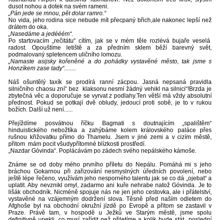
dusot nohou a dotek na svém rameni.
„Pán jede se mnou, pět dolar ramro.“
No vida, jeho rodina sice nebude mít přecpaný břich,ale nakonec lepší než
drátem do oka.
„Nasedáme a jedééém“.
Po startovacím „rečitátu“ cítím, jak se v mém těle rozlévá bujaře veselá
radost. Opouštíme letiště a za předním sklem běží barevný svět,
podmalovaný spletencem uličního lomozu.
„Namaste asijsky kořeněné a do pohádky vystavěné město, tak jsme s
Honzíkem zase tady“........
Náš ošuntělý taxík se prodírá ranní zácpou. Jasná nepsaná pravidla
silničního chaosu zní“ bez klaksonu nesmí žádný vehikl na silnici“!Brzda je
zbytečná věc a doporučuje se vyrvat z podlahy.Ten větší má vždy absolutní
přednost. Pokud se potkají dvě obludy, jedoucí proti sobě, je to v rukou
božích. Další už není......
Přejíždíme posvátnou říčku Bagmati s doutnajícím „spalištěm“
hinduistického nebožtíka a zahýbáme kolem královského paláce přes
rušnou křižovatku přímo do Thamelu. Jsem v jiné zemi a v cizím městě,
přitom mám pocit všudypřítomné blízkosti prostředí.
„Nazdar Góvinda“. Poplácávám po zádech svého nepálského kámoše.
Známe se od doby mého prvního příletu do Nepálu. Pomáhá mi s jeho
bráchou Gokarnou při zařizování nesmyslných úředních povolení, nebo
ještě lépe řečeno, využívám jeho nesporného talentu jak se co dá „ojebat“ a
uplatit. Aby nevznikl omyl, zadarmo ani kuře nehrabe natož Góvinda. Je to
lišák obchodník. Nicméně spojuje nás ne jen jeho cestovka, ale i přátelství,
vystavěné na vzájemným dodržení slova. Těsně před naším odletem do
Afghoše byl na obchodní okružní jízdě po Evropě a přitom se zastavil v
Praze. Právě tam, v hospodě u Ježků ve Starým městě, jsme spolu
definitivně upekli, co musí zařídit než přiletíme a kolik bude stát poslední