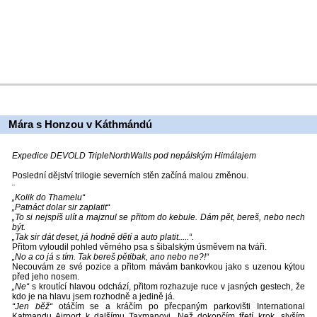
Mára s Honzou v Káthmándú
Expedice DEVOLD TripleNorthWalls pod nepálským Himálajem
Poslední dějství trilogie severních stěn začíná malou změnou.
¨
„Kolik do Thamelu“
„Patnáct dolar sir zaplatit“
„To si nejspíš ulít a majznul se přitom do kebule. Dám pět, bereš, nebo nech
být.
„Tak sir dát deset, já hodně dětí a auto platit.....“.
Přitom vyloudil pohled věrného psa s šibalským úsměvem na tváři.
„No a co já s tím. Tak bereš pětibak, ano nebo ne?!“
Necouvám ze své pozice a přitom mávám bankovkou jako s uzenou kýtou
před jeho nosem.
„Ne“
s kroutící hlavou odchází, přitom rozhazuje ruce v jasných gestech, že
kdo je na hlavu jsem rozhodně a jedině já.
“Jen běž“
otáčím se a kráčím po přecpaným parkovišti International
Katmandu Airport k dalšímu Taxmanovi. Než dokončím třetí krok, slyším