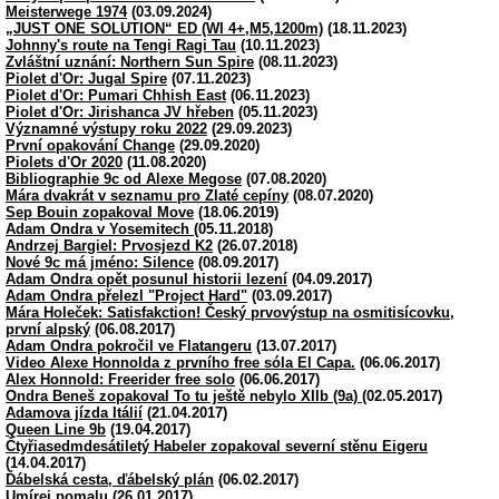
Meisterwege 1974
(03.09.2024)
„JUST ONE SOLUTION“ ED (WI 4+,M5,1200m)
(18.11.2023)
Johnny's route na Tengi Ragi Tau
(10.11.2023)
Zvláštní uznání: Northern Sun Spire
(08.11.2023)
Piolet d'Or: Jugal Spire
(07.11.2023)
Piolet d'Or: Pumari Chhish East
(06.11.2023)
Piolet d'Or: Jirishanca JV hřeben
(05.11.2023)
Významné výstupy roku 2022
(29.09.2023)
První opakování Change
(29.09.2020)
Piolets d'Or 2020
(11.08.2020)
Bibliographie 9c od Alexe Megose
(07.08.2020)
Mára dvakrát v seznamu pro Zlaté cepíny
(08.07.2020)
Sep Bouin zopakoval Move
(18.06.2019)
Adam Ondra v Yosemitech
(05.11.2018)
Andrzej Bargiel: Prvosjezd K2
(26.07.2018)
Nové 9c má jméno: Silence
(08.09.2017)
Adam Ondra opět posunul historii lezení
(04.09.2017)
Adam Ondra přelezl "Project Hard"
(03.09.2017)
Mára Holeček: Satisfakction! Český prvovýstup na osmitisícovku,
první alpský
(06.08.2017)
Adam Ondra pokročil ve Flatangeru
(13.07.2017)
Video Alexe Honnolda z prvního free sóla El Capa.
(06.06.2017)
Alex Honnold: Freerider free solo
(06.06.2017)
Ondra Beneš zopakoval To tu ještě nebylo XIIb (9a)
(02.05.2017)
Adamova jízda Itálií
(21.04.2017)
Queen Line 9b
(19.04.2017)
Čtyřiasedmdesátiletý Habeler zopakoval severní stěnu Eigeru
(14.04.2017)
Ďábelská cesta, ďábelský plán
(06.02.2017)
Umírej pomalu
(26.01.2017)