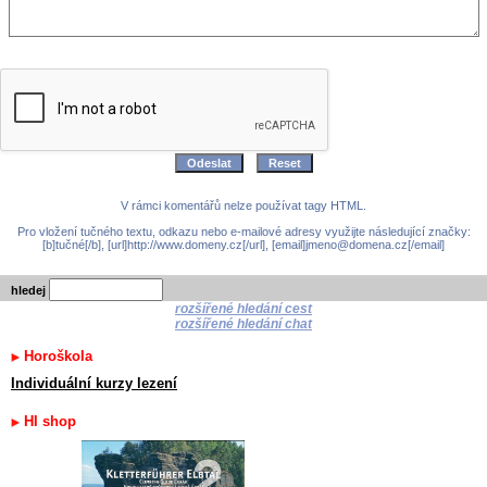
V rámci komentářů nelze používat tagy HTML.
Pro vložení tučného textu, odkazu nebo e-mailové adresy využijte následující značky:
[b]tučné[/b], [url]http://www.domeny.cz[/url], [email]jmeno@domena.cz[/email]
hledej
rozšířené hledání cest
rozšířené hledání chat
Horoškola
Individuální kurzy lezení
HI shop