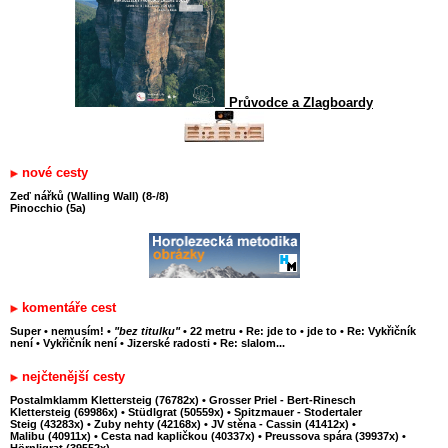
Průvodce a Zlagboardy
nové cesty
Zeď nářků (Walling Wall) (8-/8)
Pinocchio (5a)
komentáře cest
Super
•
nemusím!
•
"bez titulku"
•
22 metru
•
Re: jde to
•
jde to
•
Re: Vykřičník
není
•
Vykřičník není
•
Jizerské radosti
•
Re: slalom...
nejčtenější cesty
Postalmklamm Klettersteig (76782x)
•
Grosser Priel - Bert-Rinesch
Klettersteig (69986x)
•
Stüdlgrat (50559x)
•
Spitzmauer - Stodertaler
Steig (43283x)
•
Zuby nehty (42168x)
•
JV stěna - Cassin (41412x)
•
Malibu (40911x)
•
Cesta nad kapličkou (40337x)
•
Preussova spára (39937x)
•
Hörnligrat (39552x)