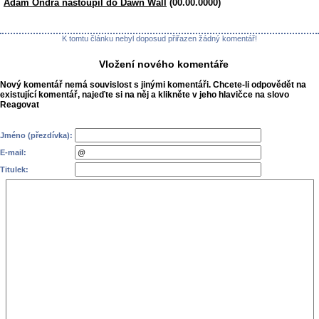
Adam Ondra nastoupil do Dawn Wall
(00.00.0000)
K tomtu článku nebyl doposud přiřazen žádný komentář!
Vložení nového komentáře
Nový komentář nemá souvislost s jinými komentáři. Chcete-li odpovědět na
existující komentář, najeďte si na něj a klikněte v jeho hlavičce na slovo
Reagovat
Jméno (přezdívka):
E-mail:
Titulek: