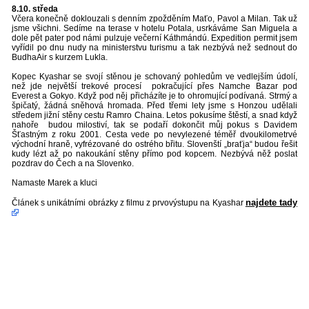
8.10. středa
Včera konečně doklouzali s denním zpožděním Maťo, Pavol a Milan. Tak už
jsme všichni. Sedíme na terase v hotelu Potala, usrkáváme San Miguela a
dole pět pater pod námi pulzuje večerní Káthmándú. Expedition permit jsem
vyřídil po dnu nudy na ministerstvu turismu a tak nezbývá než sednout do
BudhaAir s kurzem Lukla.
Kopec Kyashar se svojí stěnou je schovaný pohledům ve vedlejším údolí,
než jde největší trekové procesí pokračující přes Namche Bazar pod
Everest a Gokyo. Když pod něj přicházíte je to ohromující podívaná. Strmý a
špičatý, žádná sněhová hromada. Před třemi lety jsme s Honzou udělali
středem jižní stěny cestu Ramro Chaina. Letos pokusíme štěstí, a snad když
nahoře budou milostiví, tak se podaří dokončit můj pokus s Davidem
Šťastným z roku 2001. Cesta vede po nevylezené téměř dvoukilometrvé
východní hraně, vyfrézované do ostrého břitu. Slovenští „braťja“ budou řešit
kudy lézt až po nakoukání stěny přímo pod kopcem. Nezbývá něž poslat
pozdrav do Čech a na Slovenko.
Namaste Marek a kluci
najdete tady
Článek s unikátními obrázky z filmu z prvovýstupu na Kyashar