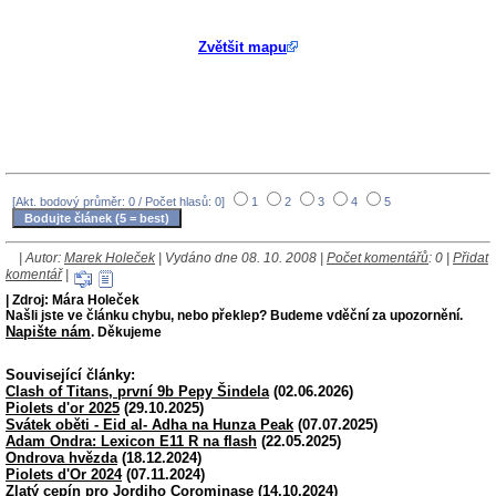
Zvětšit mapu
[Akt. bodový průměr: 0 / Počet hlasů: 0]
1
2
3
4
5
| Autor:
Marek Holeček
| Vydáno dne 08. 10. 2008 |
Počet komentářů
: 0 |
Přidat
komentář
|
| Zdroj: Mára Holeček
Našli jste ve článku chybu, nebo překlep? Budeme vděční za upozornění.
Napište nám
. Děkujeme
Související články:
Clash of Titans, první 9b Pepy Šindela
(02.06.2026)
Piolets d'or 2025
(29.10.2025)
Svátek oběti - Eid al- Adha na Hunza Peak
(07.07.2025)
Adam Ondra: Lexicon E11 R na flash
(22.05.2025)
Ondrova hvězda
(18.12.2024)
Piolets d'Or 2024
(07.11.2024)
Zlatý cepín pro Jordiho Corominase
(14.10.2024)