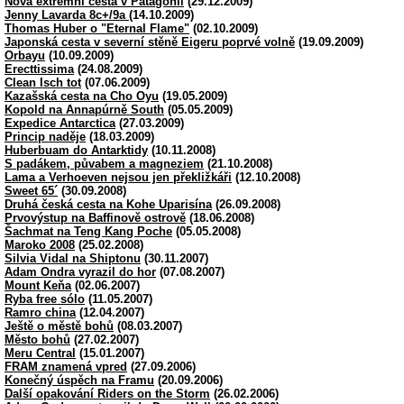
Nová extrémní cesta v Patagonii
(29.12.2009)
Jenny Lavarda 8c+/9a
(14.10.2009)
Thomas Huber o "Eternal Flame"
(02.10.2009)
Japonská cesta v severní stěně Eigeru poprvé volně
(19.09.2009)
Orbayu
(10.09.2009)
Erecttissima
(24.08.2009)
Clean Isch tot
(07.06.2009)
Kazašská cesta na Cho Oyu
(19.05.2009)
Kopold na Annapúrně South
(05.05.2009)
Expedice Antarctica
(27.03.2009)
Princip naděje
(18.03.2009)
Huberbuam do Antarktidy
(10.11.2008)
S padákem, půvabem a magneziem
(21.10.2008)
Lama a Verhoeven nejsou jen překližkáři
(12.10.2008)
Sweet 65´
(30.09.2008)
Druhá česká cesta na Kohe Uparisína
(26.09.2008)
Prvovýstup na Baffinově ostrově
(18.06.2008)
Šachmat na Teng Kang Poche
(05.05.2008)
Maroko 2008
(25.02.2008)
Silvia Vidal na Shiptonu
(30.11.2007)
Adam Ondra vyrazil do hor
(07.08.2007)
Mount Keňa
(02.06.2007)
Ryba free sólo
(11.05.2007)
Ramro china
(12.04.2007)
Ještě o městě bohů
(08.03.2007)
Město bohů
(27.02.2007)
Meru Central
(15.01.2007)
FRAM znamená vpred
(27.09.2006)
Konečný úspěch na Framu
(20.09.2006)
Další opakování Riders on the Storm
(26.02.2006)