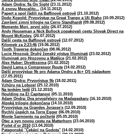
Adam Ondra: 9a On Sight
(23.11.2012)
A znovu Mescalito...
(14.11.2012)
Papert a spol řádili na Baffinově ostrově
(21.10.2012)
Dodo Kopold: Prvovýstup na Great Trango a Uli Biaho
(10.09.2012)
Završení zimní trilogie na Cerro Standhardt
(09.08.2012)
Memento Mori, první sólo
(26.07.2012)
Andy Houseman a Nick Bullock zopakovali cestu Slovak Direct na
Mount McKinley.
(20.07.2012)
Další cesta na Baffinově ostrově
(12.07.2012)
Kilometr za 2:23:46
(19.06.2012)
Tooth Traverse dokončen
(08.06.2012)
Lucie Hrozová: Druhý ženský výstup Illuminati
(23.02.2012)
Illuminati pro Hrozovou a Matějce
(21.02.2012)
Alex Huber: Direttissima
(21.02.2012)
David Lama o Compressor Route
(14.02.2012)
Další prvovýstup 9b pro Adama Ondru a 8c+ OS nádavkem
(17.05.2011)
Adam Ondra: Prvovýstup 9b
(18.02.2011)
Vzhůru na Lobuje!
(25.12.2010)
Na tenkém ledě
(21.12.2010)
Houlding na El Capitanovi
(05.11.2010)
Adam Ondra: Dva prvopřelezy na Madagaskaru
(16.10.2010)
Alpská trilogie dokončena
(14.10.2010)
Prvovýstup na Grandes Jorasse's
(12.09.2010)
Rychlý úspěch na Torre Egger
(06.09.2010)
Monte Sarmiento na počtvrté
(05.05.2010)
Otec a syn novou cestu na Matterhorn
(23.04.2010)
Piolet d´or 2010
(13.04.2010)
Patagonské "Čekání na Godota"
(14.02.2010)