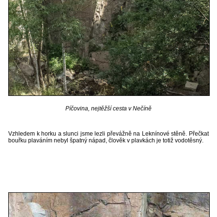
Píčovina, nejtěžší cesta v Nečíně
Vzhledem k horku a slunci jsme lezli převážně na Leknínové stěně. Přečkat
bouřku plaváním nebyl špatný nápad, člověk v plavkách je totiž vodotěsný.