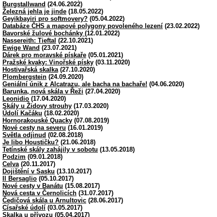
Burgstallwand
(24.06.2022)
Železná jehla je jinde
(18.05.2022)
Geyikbayiri pro softmovery?
(05.04.2022)
Databáze ČHS a mapové polygony povoleného lezení
(23.02.2022)
Bavorské žulové bochánky
(12.01.2022)
Nassereith: Tieftal
(22.10.2021)
Ewige Wand
(23.07.2021)
Dárek pro moravské pískaře
(05.01.2021)
Pražské kvaky: Vinořské písky
(03.11.2020)
Hostivařská skalka
(27.10.2020)
Plombergstein
(24.09.2020)
Geniální únik z Alcatrazu, ale bacha na bachaře!
(04.06.2020)
Barunka, nová skála v Řeži
(27.04.2020)
Leonidio
(17.04.2020)
Skály u Židovy strouhy
(17.03.2020)
Údolí Kačáku
(18.02.2020)
Hornorakouské Quacky
(07.08.2019)
Nové cesty na severu
(16.01.2019)
Světla odjinud
(02.08.2018)
Je libo Houstičku?
(21.06.2018)
Tetínské skály zahájily v sobotu
(13.05.2018)
Podzim
(09.01.2018)
Celva
(20.11.2017)
Dojištění v Sasku
(13.10.2017)
Il Bersaglio
(05.10.2017)
Nové cesty v Banátu
(15.08.2017)
Nová cesta v Černolicích
(31.07.2017)
Čedičová skála u Arnultovic
(28.06.2017)
Císařské údolí
(03.05.2017)
Skalka u přívozu
(05.04.2017)