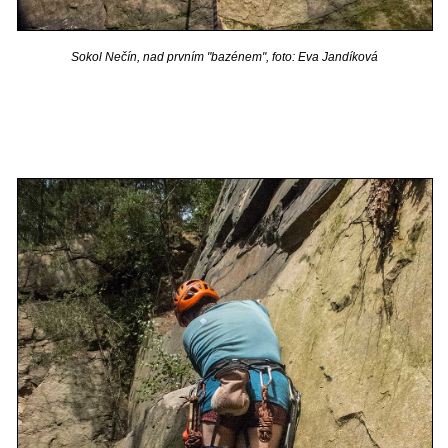
Sokol Nečín, nad prvním "bazénem", foto: Eva Jandíková