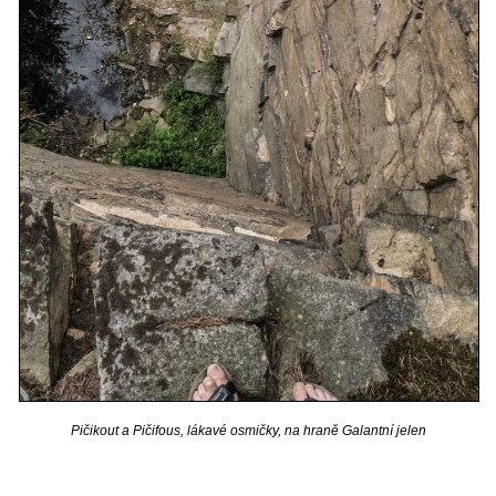
Pičikout a Pičifous, lákavé osmičky, na hraně Galantní jelen