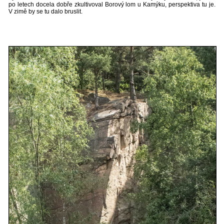
po letech docela dobře zkultivoval Borový lom u Kamýku, perspektiva tu je.
V zimě by se tu dalo bruslit.