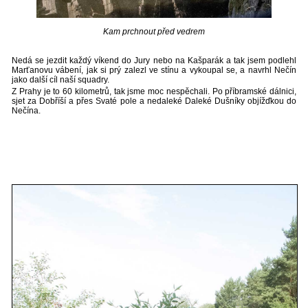
Kam prchnout před vedrem
Nedá se jezdit každý víkend do Jury nebo na Kašparák a tak jsem podlehl
Marťanovu vábení, jak si prý zalezl ve stínu a vykoupal se, a navrhl Nečín
jako další cíl naší squadry.
Z Prahy je to 60 kilometrů, tak jsme moc nespěchali. Po příbramské dálnici,
sjet za Dobříší a přes Svaté pole a nedaleké Daleké Dušníky objížďkou do
Nečína.