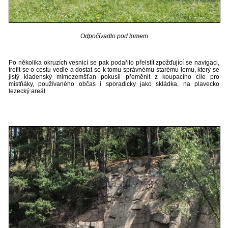
Odpočívadlo pod lomem
Po několika okruzích vesnicí se pak podařilo přelstít zpožďující se navigaci,
trefit se o cestu vedle a dostat se k tomu správnému starému lomu, který se
jistý kladenský mimozemšťan pokusil přeměnit z koupacího cíle pro
místňáky, používaného občas i sporadicky jako skládka, na plavecko
lezecký areál.