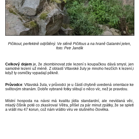
Pičikout, perfektně odjištěný. Ve stěně Pičifous a na hraně Galantní jelen,
foto: Petr Jandík
Celkový dojem
je, že zkombinovat zde lezení s koupačkou dává smysl, jen
samotné lezení už méně. Z oblastí Vltavské žuly je mnoho hezčích k lezení,i
když ty osmičky vypadají pěkně.
Průvodce
: Vltavská žula, v průvodci je u částí chybně uvedená orientace ke
světovým stranám. Dobře vybrané fotky slibují o něco víc, než je pravdou.
Místní hospoda na návsi má kvalitu jídla standardní, ale nevídaná věc,
mladý číšník poté co zkasíroval Větra, přišel za pár minut zpátky, že se spletl
a vrátil mu 47 korun, což nám vrátilo víru ve slušného člověka.