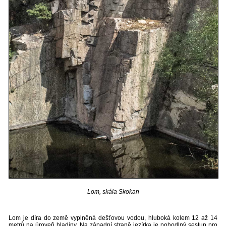
Lom, skála Skokan
Lom je díra do země vyplněná dešťovou vodou, hluboká kolem 12 až 14
metrů na úroveň hladiny. Na západní straně jezírka je pohodlný sestup pro