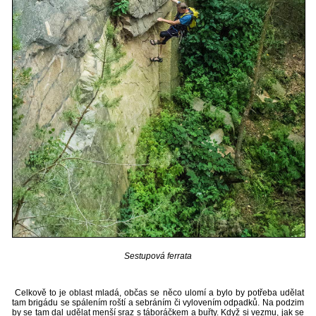
Sestupová ferrata
Celkově to je oblast mladá, občas se něco ulomí a bylo by potřeba udělat
tam brigádu se spálením roští a sebráním či vylovením odpadků. Na podzim
by se tam dal udělat menší sraz s táboráčkem a buřty. Když si vezmu, jak se