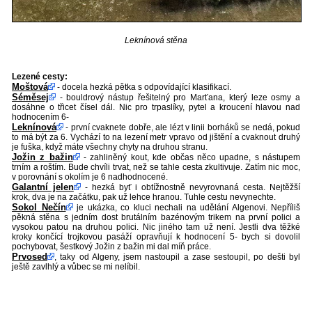
Leknínová stěna
Lezené cesty:
Moštová
- docela hezká pětka s odpovídající klasifikací.
Séměsej
- bouldrový nástup řešitelný pro Marťana, který leze osmy a
dosáhne o třicet čísel dál. Nic pro trpaslíky, pytel a kroucení hlavou nad
hodnocením 6-
Leknínová
- první cvaknete dobře, ale lézt v linii borháků se nedá, pokud
to má být za 6. Vychází to na lezení metr vpravo od jištění a cvaknout druhý
je fuška, když máte všechny chyty na druhou stranu.
Jožin z bažin
- zahliněný kout, kde občas něco upadne, s nástupem
trním a roštím. Bude chvíli trvat, než se tahle cesta zkultivuje. Zatím nic moc,
v porovnání s okolím je 6 nadhodnocené.
Galantní jelen
- hezká byť i obtížnostně nevyrovnaná cesta. Nejtěžší
krok, dva je na začátku, pak už lehce hranou. Tuhle cestu nevynechte.
Sokol Nečín
je ukázka, co kluci nechali na udělání Algenovi. Nepříliš
pěkná stěna s jedním dost brutálním bazénovým trikem na první polici a
vysokou patou na druhou polici. Nic jiného tam už není. Jestli dva těžké
kroky končící trojkovou pasáží opravňují k hodnocení 5- bych si dovolil
pochybovat, šestkový Jožin z bažin mi dal míň práce.
Prvosed
, taky od Algeny, jsem nastoupil a zase sestoupil, po dešti byl
ještě zavlhlý a vůbec se mi nelíbil.