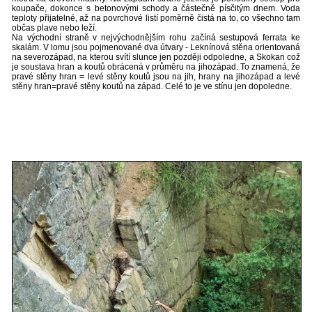
koupače, dokonce s betonovými schody a částečně písčitým dnem. Voda
teploty přijatelné, až na povrchové listí poměrně čistá na to, co všechno tam
občas plave nebo leží.
Na východní straně v nejvýchodnějším rohu začíná sestupová ferrata ke
skalám. V lomu jsou pojmenované dva útvary - Leknínová stěna orientovaná
na severozápad, na kterou svítí slunce jen později odpoledne, a Skokan což
je soustava hran a koutů obrácená v průměru na jihozápad. To znamená, že
pravé stěny hran = levé stěny koutů jsou na jih, hrany na jihozápad a levé
stěny hran=pravé stěny koutů na západ. Celé to je ve stínu jen dopoledne.