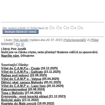
[Akt. bodový průměr: 0 / Počet hlasů: 0]
1
2
3
4
5
| Autor:
Petr Jandík
| Vydáno dne 20. 07. 2015 |
Počet komentářů
: 4 |
Přidat
komentář
|
| Zdroj: Petr Jandík
Našli jste ve článku chybu, nebo překlep? Budeme vděční za upozornění.
Napište nám
. Děkujeme
Související články:
Výlet do C.A.M.P.u - Civate
(18.12.2025)
Výlet do C.A.M.P.u - Galbiate
(23.11.2025)
Rajbas pod ledovci
(22.08.2025)
Výlet do C.A.M.P u - Valgua
(05.04.2025)
Dělníci skal: sanace Mařenky
(05.01.2025)
Výlet do C.A.M.P u - Lago Iseo
(20.10.2024)
Katzensteingebiet
(20.08.2024)
Topa z Mařenky
(27.04.2024)
Ermionida - nová lezecká oblast
(21.12.2023)
Bošické skály
(23.11.2022)
Kvarteto do Malé zmrzlé
(18.09.2022)