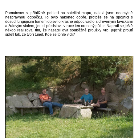
Pamatovav si přibližně pohled na satelitní mapu, nalezl jsem neomylně
nesprávnou odbočku. To bylo nakonec dobře, protože se na spojnici s
dosud fungujícím lomem objevilo krásné odpočívadlo s dřevěnými lavičkami
a žulovým stolem, jen si představit v ruce ten orosený půllitr. Naproti se ještě
někdo realizoval tím, že nasadil dva souběžné proužky vrb, jejichž proutí
spletl tak, že tvoří tunel. Kde se tohle vidí?