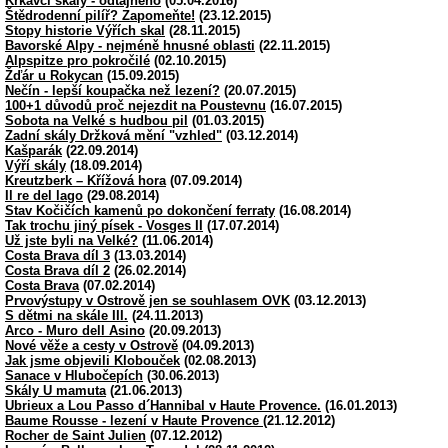
Krkavčí skály - odtajněno
(05.04.2016)
Štědrodenní pilíř? Zapomeňte!
(23.12.2015)
Stopy historie Výřích skal
(28.11.2015)
Bavorské Alpy - nejméně hnusné oblasti
(22.11.2015)
Alpspitze pro pokročilé
(02.10.2015)
Žďár u Rokycan
(15.09.2015)
Nečín - lepší koupačka než lezení?
(20.07.2015)
100+1 důvodů proč nejezdit na Poustevnu
(16.07.2015)
Sobota na Velké s hudbou pil
(01.03.2015)
Zadní skály Držková mění "vzhled"
(03.12.2014)
Kašparák
(22.09.2014)
Výří skály
(18.09.2014)
Kreutzberk – Křížová hora
(07.09.2014)
Il re del lago
(29.08.2014)
Stav Kočičích kamenů po dokončení ferraty
(16.08.2014)
Tak trochu jiný písek - Vosges II
(17.07.2014)
Už jste byli na Velké?
(11.06.2014)
Costa Brava díl 3
(13.03.2014)
Costa Brava díl 2
(26.02.2014)
Costa Brava
(07.02.2014)
Prvovýstupy v Ostrově jen se souhlasem OVK
(03.12.2013)
S dětmi na skále III.
(24.11.2013)
Arco - Muro dell Asino
(20.09.2013)
Nové věže a cesty v Ostrově
(04.09.2013)
Jak jsme objevili Klobouček
(02.08.2013)
Sanace v Hlubočepích
(30.06.2013)
Skály U mamuta
(21.06.2013)
Ubrieux a Lou Passo d´Hannibal v Haute Provence.
(16.01.2013)
Baume Rousse - lezení v Haute Provence
(21.12.2012)
Rocher de Saint Julien
(07.12.2012)