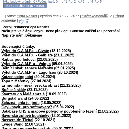
[Akt. bodový průměr: 0 / Počet hlasů: 0]
1
2
3
4
5
| Autor:
Pepa Nestler
| Vydáno dne 15. 08. 2017 |
Počet komentářů
: 2 |
Přidat
komentář
|
| Zdroj: redakce/Pepa Nestler
Našli jste ve článku chybu, nebo překlep? Budeme vděční za upozornění.
Napište nám
. Děkujeme
Související články:
Výlet do C.A.M.P.u - Civate
(18.12.2025)
Výlet do C.A.M.P.u - Galbiate
(23.11.2025)
Rajbas pod ledovci
(22.08.2025)
Výlet do C.A.M.P u - Valgua
(05.04.2025)
Dělníci skal: sanace Mařenky
(05.01.2025)
Výlet do C.A.M.P u - Lago Iseo
(20.10.2024)
Katzensteingebiet
(20.08.2024)
Topa z Mařenky
(27.04.2024)
Ermionida - nová lezecká oblast
(21.12.2023)
Bošické skály
(23.11.2022)
Kvarteto do Malé zmrzlé
(18.09.2022)
Burgstallwand
(24.06.2022)
Železná jehla je jinde
(18.05.2022)
Geyikbayiri pro softmovery?
(05.04.2022)
Databáze ČHS a mapové polygony povoleného lezení
(23.02.2022)
Bavorské žulové bochánky
(12.01.2022)
Nassereith: Tieftal
(22.10.2021)
Ewige Wand
(23.07.2021)
Dárek pro moravské pískaře
(05.01.2021)