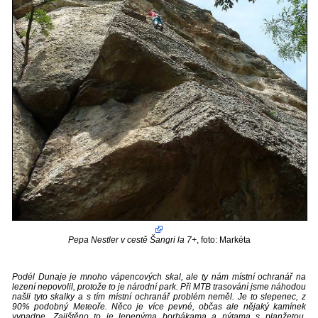
Pepa Nestler v cestě Šangri la 7+
, foto: Markéta
Podél Dunaje je mnoho vápencových skal, ale ty nám místní ochranář na
lezení nepovolil, protože to je národní park. Při MTB trasování jsme náhodou
našli tyto skalky a s tím místní ochranář problém neměl. Je to slepenec, z
90% podobný Meteoře. Něco je více pevné, občas ale nějaký kamínek
vypadne. Zajištěno to je lepenýma borhákama a nýtama s planžetou.