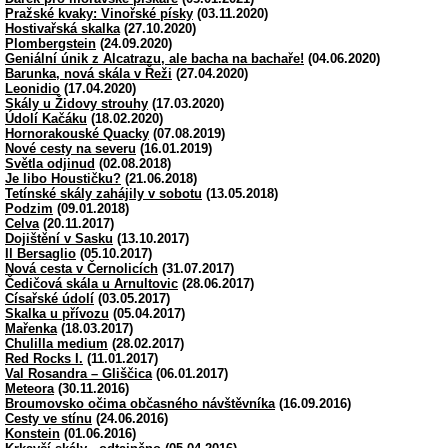
Pražské kvaky: Vinořské písky
(03.11.2020)
Hostivařská skalka
(27.10.2020)
Plombergstein
(24.09.2020)
Geniální únik z Alcatrazu, ale bacha na bachaře!
(04.06.2020)
Barunka, nová skála v Řeži
(27.04.2020)
Leonidio
(17.04.2020)
Skály u Židovy strouhy
(17.03.2020)
Údolí Kačáku
(18.02.2020)
Hornorakouské Quacky
(07.08.2019)
Nové cesty na severu
(16.01.2019)
Světla odjinud
(02.08.2018)
Je libo Houstičku?
(21.06.2018)
Tetínské skály zahájily v sobotu
(13.05.2018)
Podzim
(09.01.2018)
Celva
(20.11.2017)
Dojištění v Sasku
(13.10.2017)
Il Bersaglio
(05.10.2017)
Nová cesta v Černolicích
(31.07.2017)
Čedičová skála u Arnultovic
(28.06.2017)
Císařské údolí
(03.05.2017)
Skalka u přívozu
(05.04.2017)
Mařenka
(18.03.2017)
Chulilla medium
(28.02.2017)
Red Rocks I.
(11.01.2017)
Val Rosandra – Gliščica
(06.01.2017)
Meteora
(30.11.2016)
Broumovsko očima občasného návštěvníka
(16.09.2016)
Cesty ve stínu
(24.06.2016)
Konstein
(01.06.2016)