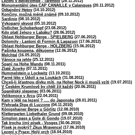
Lezení v Bellecombe - Tarendol
(28.11.2012)
Monumentální útes CAP CANAILLE v Calanques
(20.11.2012)
Odtajněný Hetov
(14.10.2012)
Končiny, možná méně známé
(09.10.2012)
Sardinie
(08.10.2012)
Vykopaný skvost
(05.10.2012)
Östlicher Schoberkopf
(23.08.2012)
Kdo platí železo v Labáku?
(28.06.2012)
Oblast Hohburger Berge - SPIELBERG
(27.06.2012)
Dolomity - Lastoni di Formin & Lagazuoi
(17.06.2012)
Oblast Hohburger Berge - HOLZBERG
(15.06.2012)
Pašinka koupena, děkujeme
(12.06.2012)
Melchtal
(16.05.2012)
Vánoce na jehle
(25.12.2011)
Spaní na Hohe Wandu
(08.11.2011)
Zlaté Jizerky
(07.11.2011)
Hummelstein u Lockwitz
(13.10.2011)
Parné léto v Údolí a na Loukách
(31.08.2011)
Chceš-li šťastnou dívku míti, na Hoher Nock ji musíš vzíti
(19.07.2011)
V Českém Krumlově by chtěl žít každý
(20.06.2011)
Španělský slepenec
(03.06.2011)
Velikonoce v Arcu
(22.04.2011)
Kam v létě na lezení ? …. do Japonska
(28.01.2011)
Přehrada Diga di Luzzone
(04.11.2010)
Königshainer Berge u Görlitz
(12.08.2010)
Klettergarten Liebethaler Grund
(09.08.2010)
Simplon pass a Gole di Gondo
(19.07.2010)
Tak trochu jiný písek - Vosges
(30.06.2010)
Písek je mokrý? Zkus Mravence!
(17.06.2010)
Lezení v Praze: Holý vrch
(18.04.2010)