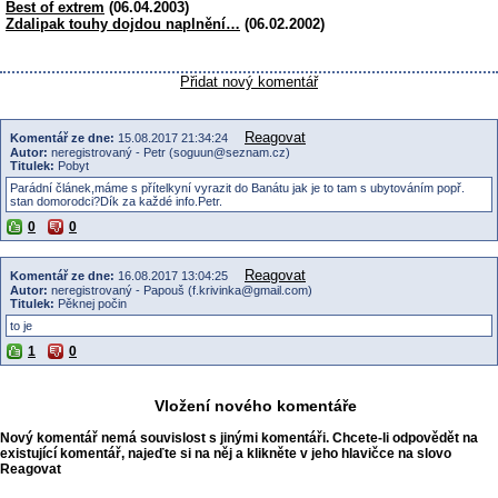
Best of extrem
(06.04.2003)
Zdalipak touhy dojdou naplnění…
(06.02.2002)
Přidat nový komentář
Reagovat
Komentář ze dne:
15.08.2017 21:34:24
Autor:
neregistrovaný - Petr (soguun@seznam.cz)
Titulek:
Pobyt
Parádní článek,máme s přítelkyní vyrazit do Banátu jak je to tam s ubytováním popř.
stan domorodci?Dík za každé info.Petr.
0
0
Reagovat
Komentář ze dne:
16.08.2017 13:04:25
Autor:
neregistrovaný - Papouš (f.krivinka@gmail.com)
Titulek:
Pěknej počin
to je
1
0
Vložení nového komentáře
Nový komentář nemá souvislost s jinými komentáři. Chcete-li odpovědět na
existující komentář, najeďte si na něj a klikněte v jeho hlavičce na slovo
Reagovat