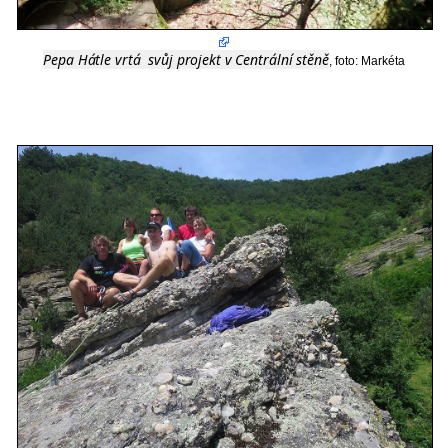
Pepa Hátle vrtá  svůj projekt v Centrální stěně
, foto: Markéta