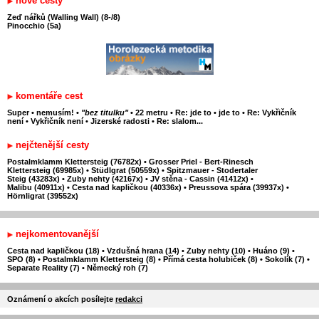
nové cesty
Zeď nářků (Walling Wall) (8-/8)
Pinocchio (5a)
komentáře cest
Super
•
nemusím!
•
"bez titulku"
•
22 metru
•
Re: jde to
•
jde to
•
Re: Vykřičník
není
•
Vykřičník není
•
Jizerské radosti
•
Re: slalom...
nejčtenější cesty
Postalmklamm Klettersteig (76782x)
•
Grosser Priel - Bert-Rinesch
Klettersteig (69985x)
•
Stüdlgrat (50559x)
•
Spitzmauer - Stodertaler
Steig (43283x)
•
Zuby nehty (42167x)
•
JV stěna - Cassin (41412x)
•
Malibu (40911x)
•
Cesta nad kapličkou (40336x)
•
Preussova spára (39937x)
•
Hörnligrat (39552x)
nejkomentovanější
Cesta nad kapličkou (18)
•
Vzdušná hrana (14)
•
Zuby nehty (10)
•
Huáno (9)
•
SPO (8)
•
Postalmklamm Klettersteig (8)
•
Přímá cesta holubiček (8)
•
Sokolík (7)
•
Separate Reality (7)
•
Německý roh (7)
Oznámení o akcích posílejte
redakci