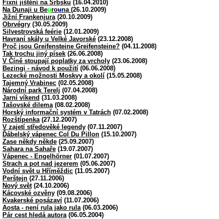
Fixní jištění na Srbsku
(16.04.2010)
Na Dunaji u Be
u
ro
u
na
(26.10.2009)
Jižní Frankenjura
(20.10.2009)
Obrvégry
(30.05.2009)
Silvestrovská feérie
(12.01.2009)
Havraní skály u Velké Javorské
(23.12.2008)
Proč jsou Greifensteine Greifensteine?
(04.11.2008)
Tak trochu jiný písek
(26.06.2008)
V Číně stoupají poplatky za vrcholy
(23.06.2008)
Bezingi - návod k použití
(06.06.2008)
Lezecké možnosti Moskvy a okolí
(15.05.2008)
Tajemný Vrabinec
(02.05.2008)
Národní park Terelj
(07.04.2008)
Jarní víkend
(31.03.2008)
Tašovské dilema
(08.02.2008)
Horský informační systém v Tatrách
(07.02.2008)
Rozštípenka
(27.12.2007)
V zajetí středověké legendy
(07.11.2007)
Ďábelský vápenec Col Du Pillon
(15.10.2007)
Zase někdy někde
(25.09.2007)
Sahara na Sahaře
(19.07.2007)
Vápenec - Engelhörner
(01.07.2007)
Strach a pot nad jezerem
(05.06.2007)
Vodní svět u Hříměždic
(11.05.2007)
Perštejn
(27.11.2006)
Nový svět
(24.10.2006)
Kácovské ozvěny
(09.08.2006)
Kvakerské posázaví
(11.07.2006)
Aosta - není rula jako rula
(06.03.2006)
Pár cest hledá autora
(06.05.2004)