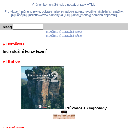
V rámci komentářů nelze používat tagy HTML.
Pro vložení tučného textu, odkazu nebo e-mailové adresy využijte následující značky:
[b]tučné[/b], [url]http://www.domeny.cz[/url], [email]jmeno@domena.cz[/email]
hledej
rozšířené hledání cest
rozšířené hledání chat
Horoškola
Individuální kurzy lezení
HI shop
Průvodce a Zlagboardy