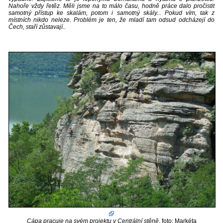
Nahoře vždy řetěz. Měli jsme na to málo času, hodně práce dalo pročistit
samotný přístup ke skalám, potom i samotný skály... Pokud vím, tak z
místních nikdo neleze. Problém je ten, že mladí tam odsud odcházejí do
Čech, staří zůstavají..
Cápa pracuje na svém projektu v Centrální stěně
, foto: Markéta