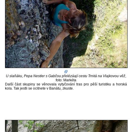
U slaňáku, Pepa Nestler s Gabčou přelézáají cestu Trnitá na Vlajkovou věž
,
foto: Markéta
Další část skupiny se věnovala vytyčování tras pro pěší turistiku a horská
kola. Tak jestli se ocitnete v Banátu, zkuste.