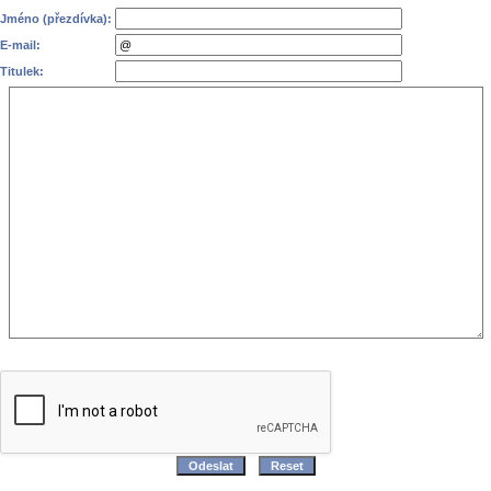
Jméno (přezdívka):
E-mail:
Titulek: