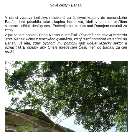
Nové cesty v Banátu
V rámci výpravy teplických studentů za českými krajany do rumunského
Banátu tam působila také skupina horolezců, kteří v tamním písčitém
slepenci udělali desítky cest. Podívejte se, co tam nad Dunajem navrtali za
cesty.
A jak se tam dostali? Pepa Nestler o tom říká:
Původně nás oslovil kamarád
Jirka Řehák, učitel z teplického gymnázia, který jezdí pomáhat krajanům do
Banátu už léta, zdali bychom mu pomohli tam udělat lezecký sektor a
označit MTB okruhy, aby turisté (především Češi) měli do Banátu za čím
jezdit.