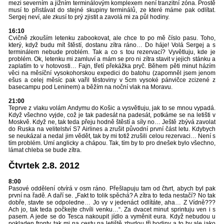
mezi severním a jižním terminálovým komplexem není tranzitní zóna. Prostě
musí to přistávat do stejné skupiny terminálů, ze které máme pak odlítat.
Sergej neví, ale zkusí to prý zjistit a zavolá mi za půl hodiny.
16:10
Cvičně zkouším letenku zabookovat, ale chce to po mě číslo pasu. Toho,
který, když budu mít štěstí, dostanu zítra ráno… Do háje! Volá Sergej a s
terminálem nebude problém. Tak a co s tou rezervací? Vyvětluju, kde je
problém. Ok, letenku mi zamluví a mám se pro ni zítra stavit v jejich stánku a
zaplatím to v hotovosti… Fajn, třetí překážka pryč. Během pěti minut házím
věci na měsíční vysokohorskou expedici do batohu (zapomněl jsem jenom
ešus a celej měsíc pak vařil těstoviny v 5cm vysoké pánvičce zcizené z
basecampu pod Leninem) a běžím na noční vlak na Moravu.
21:00
Teprve z vlaku volám Andymu do Košic a vysvětluju, jak to se mnou vypadá.
Když všechno vyjde, což je tak padesát na padesát, potkáme se na letišti v
Moskvě. Když ne, tak teda přeju hodně štěstí a síly no… Ještě zbývá zavolat
do Ruska na velitelství S7 Airlines a zrušit původní první část letu. Kdybych
se neukázal a nedal jim vědět, tak by mi totiž zrušili celou rezervaci… Není s
tím problém. Umí anglicky a chápou. Tak, tím by to pro dnešek bylo všechno,
lámat chleba se bude zítra.
Čtvrtek 2.8. 2012
8:00
Pasové oddělení otvírá v osm ráno. Přešlapuju tam od čtvrt, abych byl pak
první na řadě. A daří se. „Fakt to tolik spěchá? A zítra to teda nestačí? No tak
dobře, stavte se odpoledne… Jo vy v jedenáct odlítáte, aha… Z Vídně???
Ach jo, tak teda počkejte chvíli venku…“. Za dvacet minut sprintuju ven i s
pasem. A jede se do Tesca nakoupit jídlo a vyměnit eura. Když nebudou u
pokladen fronty, tak mi na cestu na letiště zbydou tři hodiny a to by ale jako