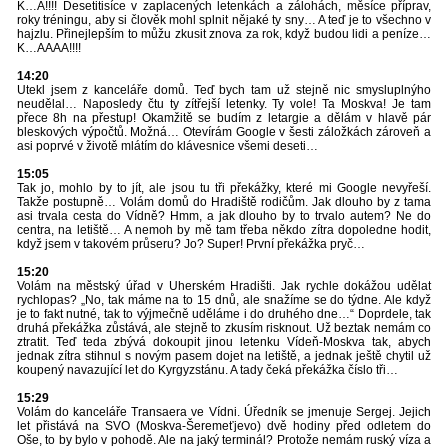
K…A!!!! Desetitisíce v zaplacených letenkách a zálohách, měsíce příprav,
roky tréningu, aby si člověk mohl splnit nějaké ty sny… A teď je to všechno v
hajzlu. Přinejlepším to můžu zkusit znova za rok, když budou lidi a peníze…
K…AAAA!!!!
14:20
Utekl jsem z kanceláře domů. Teď bych tam už stejně nic smysluplnýho
neudělal… Naposledy čtu ty zítřejší letenky. Ty vole! Ta Moskva! Je tam
přece 8h na přestup! Okamžitě se budím z letargie a dělám v hlavě pár
bleskových výpočtů. Možná… Otevírám Google v šesti záložkách zároveň a
asi poprvé v životě mlátím do klávesnice všemi deseti…
15:05
Tak jo, mohlo by to jít, ale jsou tu tři překážky, které mi Google nevyřeší.
Takže postupně… Volám domů do Hradiště rodičům. Jak dlouho by z tama
asi trvala cesta do Vídně? Hmm, a jak dlouho by to trvalo autem? Ne do
centra, na letiště… A nemoh by mě tam třeba někdo zítra dopoledne hodit,
když jsem v takovém průseru? Jo? Super! První překážka pryč…
15:20
Volám na městský úřad v Uherském Hradišti. Jak rychle dokážou udělat
rychlopas? „No, tak máme na to 15 dnů, ale snažíme se do týdne. Ale když
je to fakt nutné, tak to výjmečně uděláme i do druhého dne…“ Doprdele, tak
druhá překážka zůstává, ale stejně to zkusím risknout. Už beztak nemám co
ztratit. Teď teda zbývá dokoupit jinou letenku Vídeň-Moskva tak, abych
jednak zítra stihnul s novým pasem dojet na letiště, a jednak ještě chytil už
koupený navazující let do Kyrgyzstánu. A tady čeká překážka číslo tři…
15:29
Volám do kanceláře Transaera ve Vídni. Úředník se jmenuje Sergej. Jejich
let přistává na SVO (Moskva-Šeremeťjevo) dvě hodiny před odletem do
Oše, to by bylo v pohodě. Ale na jaký terminál? Protože nemám ruský víza a