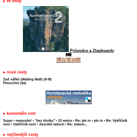
HI shop
Průvodce a Zlagboardy
nové cesty
Zeď nářků (Walling Wall) (8-/8)
Pinocchio (5a)
komentáře cest
Super
•
nemusím!
•
"bez titulku"
•
22 metru
•
Re: jde to
•
jde to
•
Re: Vykřičník
není
•
Vykřičník není
•
Jizerské radosti
•
Re: slalom...
nejčtenější cesty