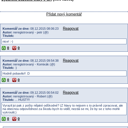
Přidat nový komentář
Reagovat
Komentář ze dne:
08.12.2015 08:06:23
Autor:
neregistrovaný - petr (@)
Titulek:
nice! :-)
0
0
Reagovat
Komentář ze dne:
08.12.2015 09:54:38
Autor:
neregistrovaný - Komixák (@)
Titulek:
:)
Hodně pobavilo!! :D
0
0
Reagovat
Komentář ze dne:
09.12.2015 00:54:02
Autor:
neregistrovaný - Robert (@)
Titulek:
... HUSTÝ!
Vyrazil jsi pak z pošty nějaké odškodné? (Z hlavy to nejsem s to právně zpracovat, ale
na obecnou odpovědnost za škodu bych to viděl, nezdá se mi, že by se z toho mohli
vykroutit.)
0
0