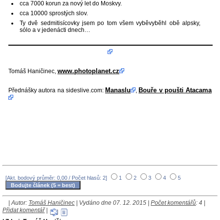
cca 7000 korun za nový let do Moskvy.
cca 10000 sprostých slov.
Ty dvě sedmitisícovky jsem po tom všem vyběvyběhl obě alpsky,
sólo a v jedenácti dnech…
www.photoplanet.cz
Tomáš Haničinec,
Manaslu
Bouře v poušti Atacama
Přednášky autora na sideslive.com:
,
[Akt. bodový průměr: 0,00 / Počet hlasů: 2]
1
2
3
4
5
| Autor:
Tomáš Haničinec
| Vydáno dne 07. 12. 2015 |
Počet komentářů
: 4 |
Přidat komentář
|