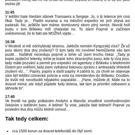
mohlo jít!
11:45
V letištní hale hledám stánek Transaera a Sergeje. Jo, o tý letence jim cosi
říkal. Tady je… Platím eurama a na měsíční expedici mi jich zbývá asi
padesát. No, ještěže tam máme domluvený skoro plný servis. Akorát holt
budu v tom Biškeku míň chalastat no. To dám! Poprvé si začínám
uvědomovat, že to fakt ale MOŽNÁ výjde…
16:38
V Moskvě si mě odchytávájí stranou. Jaktože nemám Kyrgyzský víza? Že už
jsou skoro dva dny zrušený? O tom tady nic nevíme! Nemůžeme vás tam
pustit… Naštěstí necestuju poprvé a tohle už jsem trochu čekal. „Tady je
kopie zpáteční letenky, tohle je kopie toho ztracenýho pasu, kde ty víza jsou,
tady máte pozvání a permit pro expedici od agentury z Biškeku s telefonním
číslem pro ověření, tady jsem vytisknul tiskovou zprávu z ambasády ohledně
zrušení víz…“. Papíry, papíry a další papíry. A zabírá to, za chvíli se objevuje
sám šéf letištní cizinecké policie a volá na ministerstvo do Biškeku. Doufám,
že kvůli mě nevzbudili nějakého papaláše… „Pane, můžete jít. Máte na to
dvacet minut, ale když půjdete tudy doleva, tak tam je prioritní odbavení a
stihnete to“.
17:40
Ve frontě na gejtu potkávám Andyho a Maroše znuděné osmihodinovým
čekáním v letištním baru. A letíme! Ty vole, jakože fakt letíme!!! Poprvé za
poslední dva dny můžu klidně usnout…
Tak tedy celkem:
cca 1500 korun za dvacet telefonátů do čtyř zemí.