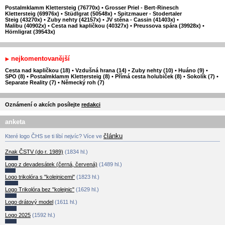
Postalmklamm Klettersteig (76770x)
•
Grosser Priel - Bert-Rinesch
Klettersteig (69976x)
•
Stüdlgrat (50548x)
•
Spitzmauer - Stodertaler
Steig (43270x)
•
Zuby nehty (42157x)
•
JV stěna - Cassin (41403x)
•
Malibu (40902x)
•
Cesta nad kapličkou (40327x)
•
Preussova spára (39928x)
•
Hörnligrat (39543x)
nejkomentovanější
Cesta nad kapličkou (18)
•
Vzdušná hrana (14)
•
Zuby nehty (10)
•
Huáno (9)
•
SPO (8)
•
Postalmklamm Klettersteig (8)
•
Přímá cesta holubiček (8)
•
Sokolík (7)
•
Separate Reality (7)
•
Německý roh (7)
Oznámení o akcích posílejte
redakci
anketa
článku
Které logo ČHS se ti líbí nejvíc? Více ve
Znak ČSTV (do r. 1989)
(1834 hl.)
Logo z devadesátek (černá, červená)
(1489 hl.)
Logo trikolóra s "kolejnicemi"
(1823 hl.)
Logo Trikolóra bez "kolejnic"
(1629 hl.)
Logo drátový model
(1611 hl.)
Logo 2025
(1592 hl.)