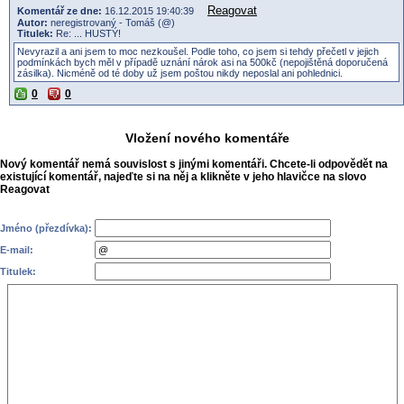
Reagovat
Komentář ze dne:
16.12.2015 19:40:39
Autor:
neregistrovaný - Tomáš (@)
Titulek:
Re: ... HUSTÝ!
Nevyrazil a ani jsem to moc nezkoušel. Podle toho, co jsem si tehdy přečetl v jejich
podmínkách bych měl v případě uznání nárok asi na 500kč (nepojištěná doporučená
zásilka). Nicméně od té doby už jsem poštou nikdy neposlal ani pohlednici.
0
0
Vložení nového komentáře
Nový komentář nemá souvislost s jinými komentáři. Chcete-li odpovědět na
existující komentář, najeďte si na něj a klikněte v jeho hlavičce na slovo
Reagovat
Jméno (přezdívka):
E-mail:
Titulek: