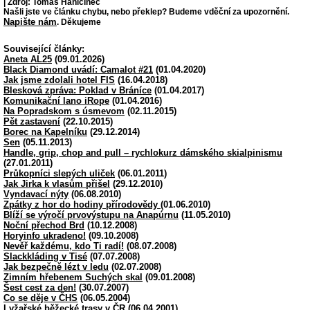
| Zdroj: Tomáš Haničinec
Našli jste ve článku chybu, nebo překlep? Budeme vděční za upozornění.
Napište nám
. Děkujeme
Související články:
Aneta AL25
(09.01.2026)
Black Diamond uvádí: Camalot #21
(01.04.2020)
Jak jsme zdolali hotel FIS
(16.04.2018)
Blesková zpráva: Poklad v Bráníce
(01.04.2017)
Komunikační lano iRope
(01.04.2016)
Na Popradskom s úsmevom
(02.11.2015)
Pět zastavení
(22.10.2015)
Borec na Kapelníku
(29.12.2014)
Sen
(05.11.2013)
Handle, grip, chop and pull – rychlokurz dámského skialpinismu
(27.01.2011)
Průkopníci slepých uliček
(06.01.2011)
Jak Jirka k vlasům přišel
(29.12.2010)
Vyndavací nýty
(06.08.2010)
Zpátky z hor do hodiny přírodovědy
(01.06.2010)
Blíží se výročí prvovýstupu na Anapúrnu
(11.05.2010)
Noční přechod Brd
(10.12.2008)
Horyinfo ukradeno!
(09.10.2008)
Nevěř každému, kdo Ti radí!
(08.07.2008)
Slackkláding v Tisé
(07.07.2008)
Jak bezpečně lézt v ledu
(02.07.2008)
Zimním hřebenem Suchých skal
(09.01.2008)
Šest cest za den!
(30.07.2007)
Co se děje v ČHS
(06.05.2004)
Lyžařské běžecké trasy v ČR
(06.04.2001)