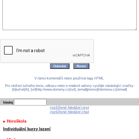
V rámci komentářů nelze používat tagy HTML.
Pro vložení tučného textu, odkazu nebo e-mailové adresy využijte následující značky:
[b]tučné[/b], [url]http://www.domeny.cz[/url], [email]jmeno@domena.cz[/email]
hledej
rozšířené hledání cest
rozšířené hledání chat
Horoškola
Individuální kurzy lezení