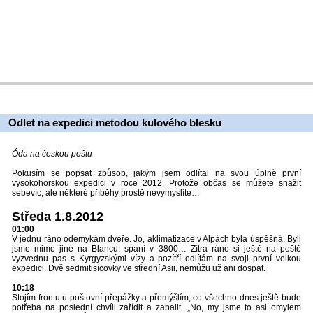
Odlet na expedici metodou kulového blesku
Óda na českou poštu
Pokusím se popsat způsob, jakým jsem odlítal na svou úplně první
vysokohorskou expedici v roce 2012. Protože občas se můžete snažit
sebevíc, ale některé příběhy prostě nevymyslíte…
Středa 1.8.2012
01:00
V jednu ráno odemykám dveře. Jo, aklimatizace v Alpách byla úspěšná. Byli
jsme mimo jiné na Blancu, spaní v 3800… Zítra ráno si ještě na poště
vyzvednu pas s Kyrgyzskými vízy a pozítří odlítám na svoji první velkou
expedici. Dvě sedmitisícovky ve střední Asii, nemůžu už ani dospat.
10:18
Stojím frontu u poštovní přepážky a přemýšlím, co všechno dnes ještě bude
potřeba na poslední chvíli zařídit a zabalit. „No, my jsme to asi omylem