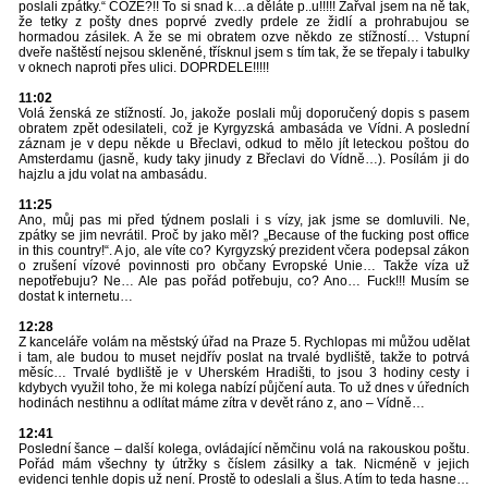
poslali zpátky.“ COŽE?!! To si snad k…a děláte p..u!!!!! Zařval jsem na ně tak,
že tetky z pošty dnes poprvé zvedly prdele ze židlí a prohrabujou se
hormadou zásilek. A že se mi obratem ozve někdo ze stížností… Vstupní
dveře naštěstí nejsou skleněné, třísknul jsem s tím tak, že se třepaly i tabulky
v oknech naproti přes ulici. DOPRDELE!!!!!
11:02
Volá ženská ze stížností. Jo, jakože poslali můj doporučený dopis s pasem
obratem zpět odesilateli, což je Kyrgyzská ambasáda ve Vídni. A poslední
záznam je v depu někde u Břeclavi, odkud to mělo jít leteckou poštou do
Amsterdamu (jasně, kudy taky jinudy z Břeclavi do Vídně…). Posílám ji do
hajzlu a jdu volat na ambasádu.
11:25
Ano, můj pas mi před týdnem poslali i s vízy, jak jsme se domluvili. Ne,
zpátky se jim nevrátil. Proč by jako měl? „Because of the fucking post office
in this country!“. A jo, ale víte co? Kyrgyzský prezident včera podepsal zákon
o zrušení vízové povinnosti pro občany Evropské Unie… Takže víza už
nepotřebuju? Ne… Ale pas pořád potřebuju, co? Ano… Fuck!!! Musím se
dostat k internetu…
12:28
Z kanceláře volám na městský úřad na Praze 5. Rychlopas mi můžou udělat
i tam, ale budou to muset nejdřív poslat na trvalé bydliště, takže to potrvá
měsíc… Trvalé bydliště je v Uherském Hradišti, to jsou 3 hodiny cesty i
kdybych využil toho, že mi kolega nabízí půjčení auta. To už dnes v úředních
hodinách nestihnu a odlítat máme zítra v devět ráno z, ano – Vídně…
12:41
Poslední šance – další kolega, ovládající němčinu volá na rakouskou poštu.
Pořád mám všechny ty útržky s číslem zásilky a tak. Nicméně v jejich
evidenci tenhle dopis už není. Prostě to odeslali a šlus. A tím to teda hasne…