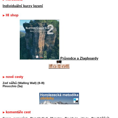
Individuální kurzy lezení
HI shop
Průvodce a Zlagboardy
nové cesty
Zeď nářků (Walling Wall) (8-/8)
Pinocchio (5a)
komentáře cest