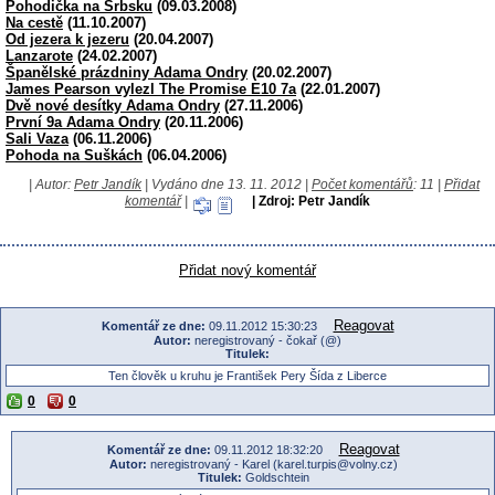
Pohodička na Srbsku
(09.03.2008)
Na cestě
(11.10.2007)
Od jezera k jezeru
(20.04.2007)
Lanzarote
(24.02.2007)
Španělské prázdniny Adama Ondry
(20.02.2007)
James Pearson vylezl The Promise E10 7a
(22.01.2007)
Dvě nové desítky Adama Ondry
(27.11.2006)
První 9a Adama Ondry
(20.11.2006)
Sali Vaza
(06.11.2006)
Pohoda na Suškách
(06.04.2006)
| Autor:
Petr Jandík
| Vydáno dne 13. 11. 2012 |
Počet komentářů
: 11 |
Přidat
komentář
|
| Zdroj: Petr Jandík
Přidat nový komentář
Reagovat
Komentář ze dne:
09.11.2012 15:30:23
Autor:
neregistrovaný - čokař (@)
Titulek:
Ten člověk u kruhu je František Pery Šída z Liberce
0
0
Reagovat
Komentář ze dne:
09.11.2012 18:32:20
Autor:
neregistrovaný - Karel (karel.turpis@volny.cz)
Titulek:
Goldschtein