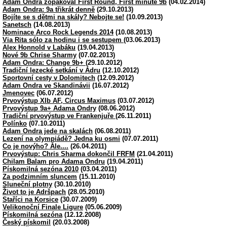
Adam Ondra zopakoval First Round, First minute 9b
(04.02.2014)
Adam Ondra: 9a třikrát denně
(29.10.2013)
Bojíte se s dětmi na skály? Nebojte se!
(10.09.2013)
Sanetsch
(14.08.2013)
Nominace Arco Rock Legends 2014
(10.08.2013)
Via Rita sólo za hodinu i se sestupem
(03.06.2013)
Alex Honnold v Labáku
(19.04.2013)
Nové 9b Chrise Sharmy
(07.02.2013)
Adam Ondra: Change 9b+
(29.10.2012)
Tradiční lezecké setkání v Ádru
(12.10.2012)
Sportovní cesty v Dolomitech
(12.09.2012)
Adam Ondra ve Skandinávii
(16.07.2012)
Jmenovec
(06.07.2012)
Prvovýstup XIb AF, Circus Maximus
(03.07.2012)
Prvovýstup 9a+ Adama Ondry
(08.06.2012)
Tradiční prvovýstup ve Frankenjuře
(26.11.2011)
Polínko
(07.10.2011)
Adam Ondra jede na skalách
(06.08.2011)
Lezení na olympiádě? Jedna ku osmi
(07.07.2011)
Co je novýho? Ále....
(26.04.2011)
Prvovýstup: Chris Sharma dokončil FRFM
(21.04.2011)
Chilam Balam pro Adama Ondru
(19.04.2011)
Pískomilná sezóna 2010
(03.04.2011)
Za podzimním sluncem
(15.11.2010)
Sluneční plotny
(30.10.2010)
Život to je Adršpach
(28.05.2010)
Staříci na Korsice
(30.07.2009)
Velikonoční Finale Ligure
(05.06.2009)
Pískomilná sezóna
(12.12.2008)
Český pískomil
(20.03.2008)