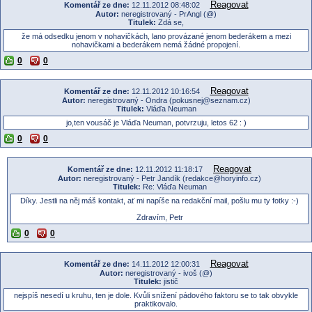
Reagovat
Komentář ze dne:
12.11.2012 08:48:02
Autor:
neregistrovaný - PrAngl (@)
Titulek:
Zdá se,
že má odsedku jenom v nohavičkách, lano provázané jenom bederákem a mezi
nohavičkami a bederákem nemá žádné propojení.
0
0
Reagovat
Komentář ze dne:
12.11.2012 10:16:54
Autor:
neregistrovaný - Ondra (pokusnej@seznam.cz)
Titulek:
Vláďa Neuman
jo,ten vousáč je Vláďa Neuman, potvrzuju, letos 62 : )
0
0
Reagovat
Komentář ze dne:
12.11.2012 11:18:17
Autor:
neregistrovaný - Petr Jandík (redakce@horyinfo.cz)
Titulek:
Re: Vláďa Neuman
Díky. Jestli na něj máš kontakt, ať mi napíše na redakční mail, pošlu mu ty fotky :-)
Zdravím, Petr
0
0
Reagovat
Komentář ze dne:
14.11.2012 12:00:31
Autor:
neregistrovaný - ivoš (@)
Titulek:
jistič
nejspíš nesedí u kruhu, ten je dole. Kvůli snížení pádového faktoru se to tak obvykle
praktikovalo.