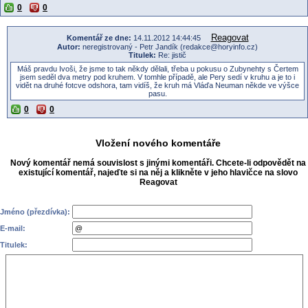
0
0
Reagovat
Komentář ze dne:
14.11.2012 14:44:45
Autor:
neregistrovaný - Petr Jandík (redakce@horyinfo.cz)
Titulek:
Re: jistič
Máš pravdu Ivoši, že jsme to tak někdy dělali, třeba u pokusu o Zubynehty s Čertem
jsem seděl dva metry pod kruhem. V tomhle případě, ale Pery sedí v kruhu a je to i
vidět na druhé fotcve odshora, tam vidíš, že kruh má Vláďa Neuman někde ve výšce
pasu.
0
0
Vložení nového komentáře
Nový komentář nemá souvislost s jinými komentáři. Chcete-li odpovědět na
existující komentář, najeďte si na něj a klikněte v jeho hlavičce na slovo
Reagovat
Jméno (přezdívka):
E-mail:
Titulek: