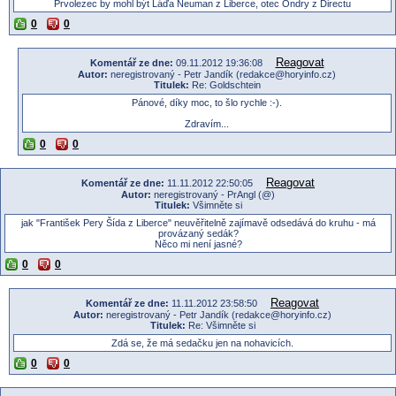
Prvolezec by mohl být Láďa Neuman z Liberce, otec Ondry z Directu
0
0
Reagovat
Komentář ze dne:
09.11.2012 19:36:08
Autor:
neregistrovaný - Petr Jandík (redakce@horyinfo.cz)
Titulek:
Re: Goldschtein
Pánové, díky moc, to šlo rychle :-).
Zdravím...
0
0
Reagovat
Komentář ze dne:
11.11.2012 22:50:05
Autor:
neregistrovaný - PrAngl (@)
Titulek:
Všimněte si
jak "František Pery Šída z Liberce" neuvěřitelně zajímavě odsedává do kruhu - má
provázaný sedák?
Něco mi není jasné?
0
0
Reagovat
Komentář ze dne:
11.11.2012 23:58:50
Autor:
neregistrovaný - Petr Jandík (redakce@horyinfo.cz)
Titulek:
Re: Všimněte si
Zdá se, že má sedačku jen na nohavicích.
0
0