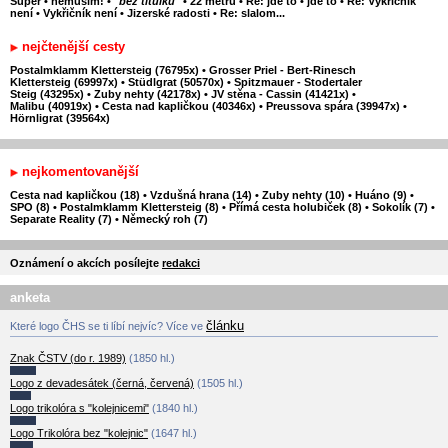
Super
•
nemusím!
•
"bez titulku"
•
22 metru
•
Re: jde to
•
jde to
•
Re: Vykřičník
není
•
Vykřičník není
•
Jizerské radosti
•
Re: slalom...
nejčtenější cesty
Postalmklamm Klettersteig (76795x)
•
Grosser Priel - Bert-Rinesch
Klettersteig (69997x)
•
Stüdlgrat (50570x)
•
Spitzmauer - Stodertaler
Steig (43295x)
•
Zuby nehty (42178x)
•
JV stěna - Cassin (41421x)
•
Malibu (40919x)
•
Cesta nad kapličkou (40346x)
•
Preussova spára (39947x)
•
Hörnligrat (39564x)
nejkomentovanější
Cesta nad kapličkou (18)
•
Vzdušná hrana (14)
•
Zuby nehty (10)
•
Huáno (9)
•
SPO (8)
•
Postalmklamm Klettersteig (8)
•
Přímá cesta holubiček (8)
•
Sokolík (7)
•
Separate Reality (7)
•
Německý roh (7)
Oznámení o akcích posílejte
redakci
anketa
článku
Které logo ČHS se ti líbí nejvíc? Více ve
Znak ČSTV (do r. 1989)
(1850 hl.)
Logo z devadesátek (černá, červená)
(1505 hl.)
Logo trikolóra s "kolejnicemi"
(1840 hl.)
Logo Trikolóra bez "kolejnic"
(1647 hl.)