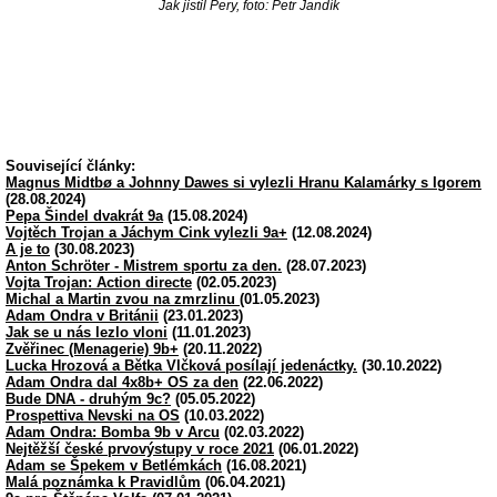
Jak jistil Pery, foto: Petr Jandík
Související články:
Magnus Midtbø a Johnny Dawes si vylezli Hranu Kalamárky s Igorem
(28.08.2024)
Pepa Šindel dvakrát 9a
(15.08.2024)
Vojtěch Trojan a Jáchym Cink vylezli 9a+
(12.08.2024)
A je to
(30.08.2023)
Anton Schröter - Mistrem sportu za den.
(28.07.2023)
Vojta Trojan: Action directe
(02.05.2023)
Michal a Martin zvou na zmrzlinu
(01.05.2023)
Adam Ondra v Británii
(23.01.2023)
Jak se u nás lezlo vloni
(11.01.2023)
Zvěřinec (Menagerie) 9b+
(20.11.2022)
Lucka Hrozová a Bětka Vlčková posílají jedenáctky.
(30.10.2022)
Adam Ondra dal 4x8b+ OS za den
(22.06.2022)
Bude DNA - druhým 9c?
(05.05.2022)
Prospettiva Nevski na OS
(10.03.2022)
Adam Ondra: Bomba 9b v Arcu
(02.03.2022)
Nejtěžší české prvovýstupy v roce 2021
(06.01.2022)
Adam se Špekem v Betlémkách
(16.08.2021)
Malá poznámka k Pravidlům
(06.04.2021)