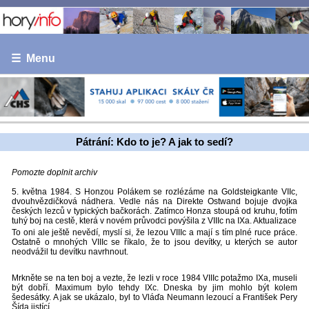
☰ Menu
Pátrání: Kdo to je? A jak to sedí?
Pomozte doplnit archiv
5. května 1984. S Honzou Polákem se rozlézáme na Goldsteigkante VIIc,
dvouhvězdičková nádhera. Vedle nás na Direkte Ostwand bojuje dvojka
českých lezců v typických bačkorách. Zatímco Honza stoupá od kruhu, fotím
tuhý boj na cestě, která v novém průvodci povýšila z VIIIc na IXa. Aktualizace
To oni ale ještě nevědí, myslí si, že lezou VIIIc a mají s tím plné ruce práce.
Ostatně o mnohých VIIIc se říkalo, že to jsou devítky, u kterých se autor
neodvážil tu devítku navrhnout.
Mrkněte se na ten boj a vezte, že lezli v roce 1984 VIIIc potažmo IXa, museli
být dobří. Maximum bylo tehdy IXc. Dneska by jim mohlo být kolem
šedesátky. A jak se ukázalo, byl to Vláďa Neumann lezoucí a František Pery
Šída jistící.