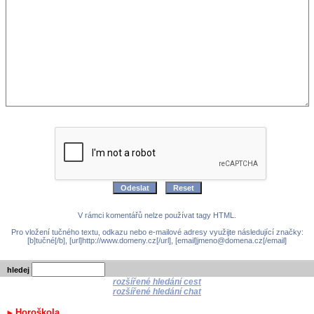
V rámci komentářů nelze používat tagy HTML.
Pro vložení tučného textu, odkazu nebo e-mailové adresy využijte následující značky:
[b]tučné[/b], [url]http://www.domeny.cz[/url], [email]jmeno@domena.cz[/email]
hledej
rozšířené hledání cest
rozšířené hledání chat
Horoškola