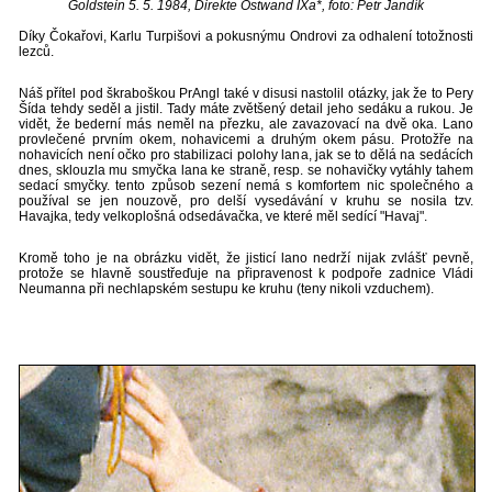
Goldstein 5. 5. 1984, Direkte Ostwand IXa*, foto: Petr Jandík
Díky Čokařovi, Karlu Turpišovi a pokusnýmu Ondrovi za odhalení totožnosti
lezců.
Náš přítel pod škraboškou PrAngl také v disusi nastolil otázky, jak že to Pery
Šída tehdy seděl a jistil. Tady máte zvětšený detail jeho sedáku a rukou. Je
vidět, že bederní más neměl na přezku, ale zavazovací na dvě oka. Lano
provlečené prvním okem, nohavicemi a druhým okem pásu. Protožře na
nohavicích není očko pro stabilizaci polohy lana, jak se to dělá na sedácích
dnes, sklouzla mu smyčka lana ke straně, resp. se nohavičky vytáhly tahem
sedací smyčky. tento způsob sezení nemá s komfortem nic společného a
používal se jen nouzově, pro delší vysedávání v kruhu se nosila tzv.
Havajka, tedy velkoplošná odsedávačka, ve které měl sedící "Havaj".
Kromě toho je na obrázku vidět, že jisticí lano nedrží nijak zvlášť pevně,
protože se hlavně soustřeďuje na připravenost k podpoře zadnice Vládi
Neumanna při nechlapském sestupu ke kruhu (teny nikoli vzduchem).