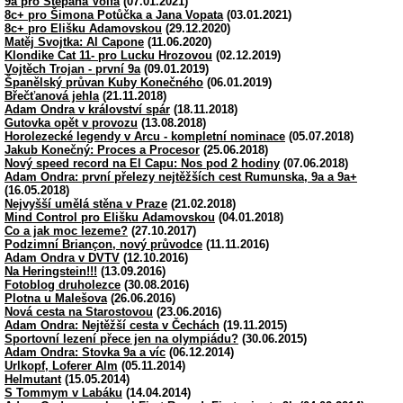
9a pro Štěpána Volfa
(07.01.2021)
8c+ pro Šimona Potůčka a Jana Vopata
(03.01.2021)
8c+ pro Elišku Adamovskou
(29.12.2020)
Matěj Svojtka: Al Capone
(11.06.2020)
Klondike Cat 11- pro Lucku Hrozovou
(02.12.2019)
Vojtěch Trojan - první 9a
(09.01.2019)
Španělský průvan Kuby Konečného
(06.01.2019)
Břečťanová jehla
(21.11.2018)
Adam Ondra v království spár
(18.11.2018)
Gutovka opět v provozu
(13.08.2018)
Horolezecké legendy v Arcu - kompletní nominace
(05.07.2018)
Jakub Konečný: Proces a Procesor
(25.06.2018)
Nový speed record na El Capu: Nos pod 2 hodiny
(07.06.2018)
Adam Ondra: první přelezy nejtěžších cest Rumunska, 9a a 9a+
(16.05.2018)
Nejvyšší umělá stěna v Praze
(21.02.2018)
Mind Control pro Elišku Adamovskou
(04.01.2018)
Co a jak moc lezeme?
(27.10.2017)
Podzimní Briançon, nový průvodce
(11.11.2016)
Adam Ondra v DVTV
(12.10.2016)
Na Heringstein!!!
(13.09.2016)
Fotoblog druholezce
(30.08.2016)
Plotna u Malešova
(26.06.2016)
Nová cesta na Starostovou
(23.06.2016)
Adam Ondra: Nejtěžší cesta v Čechách
(19.11.2015)
Sportovní lezení přece jen na olympiádu?
(30.06.2015)
Adam Ondra: Stovka 9a a víc
(06.12.2014)
Urlkopf, Loferer Alm
(05.11.2014)
Helmutant
(15.05.2014)
S Tommym v Labáku
(14.04.2014)