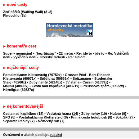
nové cesty
Zeď nářků (Walling Wall) (8-/8)
Pinocchio (5a)
komentáře cest
Super
•
nemusím!
•
"bez titulku"
•
22 metru
•
Re: jde to
•
jde to
•
Re: Vykřičník
není
•
Vykřičník není
•
Jizerské radosti
•
Re: slalom...
nejčtenější cesty
Postalmklamm Klettersteig (76750x)
•
Grosser Priel - Bert-Rinesch
Klettersteig (69971x)
•
Stüdlgrat (50539x)
•
Spitzmauer - Stodertaler
Steig (43260x)
•
Zuby nehty (42148x)
•
JV stěna - Cassin (41399x)
•
Malibu (40893x)
•
Cesta nad kapličkou (40321x)
•
Preussova spára (39922x)
•
Hörnligrat (39537x)
nejkomentovanější
Cesta nad kapličkou (18)
•
Vzdušná hrana (14)
•
Zuby nehty (10)
•
Huáno (9)
•
SPO (8)
•
Postalmklamm Klettersteig (8)
•
Přímá cesta holubiček (8)
•
Sokolík (7)
•
Separate Reality (7)
•
Německý roh (7)
Oznámení o akcích posílejte
redakci