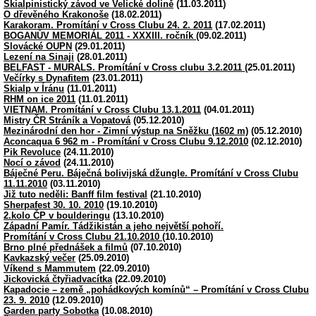
Skialpinistický závod ve Velické dolině
(11.03.2011)
O dřevěného Krakonoše
(18.02.2011)
Karakoram. Promítání v Cross Clubu 24. 2. 2011
(17.02.2011)
BOGANŮV MEMORIÁL 2011 - XXXIII. ročník
(09.02.2011)
Slovácké OUPN
(29.01.2011)
Lezení na Sinaji
(28.01.2011)
BELFAST - MURALS. Promítání v Cross clubu 3.2.2011
(25.01.2011)
Večírky s Dynafitem
(23.01.2011)
Skialp v Íránu
(11.01.2011)
RHM on ice 2011
(11.01.2011)
VIETNAM. Promítání v Cross Clubu 13.1.2011
(04.01.2011)
Mistry ČR Stráník a Vopatová
(05.12.2010)
Mezinárodní den hor - Zimní výstup na Sněžku (1602 m)
(05.12.2010)
Aconcaqua 6 962 m - Promítání v Cross Clubu 9.12.2010
(02.12.2010)
Pik Revoluce
(24.11.2010)
Nocí o závod
(24.11.2010)
Báječné Peru. Báječná bolivijská džungle. Promítání v Cross Clubu
11.11.2010
(03.11.2010)
Již tuto neděli: Banff film festival
(21.10.2010)
Sherpafest 30. 10. 2010
(19.10.2010)
2.kolo ČP v boulderingu
(13.10.2010)
Západní Pamír. Tádžikistán a jeho největší pohoří.
Promítání v Cross Clubu 21.10.2010
(10.10.2010)
Brno plné přednášek a filmů
(07.10.2010)
Kavkazský večer
(25.09.2010)
Víkend s Mammutem
(22.09.2010)
Jickovická čtyřiadvacítka
(22.09.2010)
Kapadocie – země „pohádkových komínů“ – Promítání v Cross Clubu
23. 9. 2010
(12.09.2010)
Garden party Sobotka
(10.08.2010)