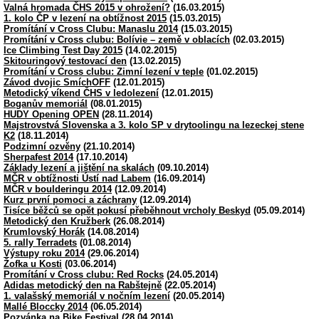
Valná hromada ČHS 2015 v ohrožení?
(16.03.2015)
1. kolo ČP v lezení na obtížnost 2015
(15.03.2015)
Promítání v Cross Clubu: Manaslu 2014
(15.03.2015)
Promítání v Cross clubu: Bolívie – země v oblacích
(02.03.2015)
Ice Climbing Test Day 2015
(14.02.2015)
Skitouringový testovací den
(13.02.2015)
Promítání v Cross clubu: Zimní lezení v teple
(01.02.2015)
Závod dvojic SmíchOFF
(12.01.2015)
Metodický víkend ČHS v ledolezení
(12.01.2015)
Boganův memoriál
(08.01.2015)
HUDY Opening OPEN
(28.11.2014)
Majstrovstvá Slovenska a 3. kolo SP v drytoolingu na lezeckej stene
K2
(18.11.2014)
Podzimní ozvěny
(21.10.2014)
Sherpafest 2014
(17.10.2014)
Základy lezení a jištění na skalách
(09.10.2014)
MČR v obtížnosti Ústí nad Labem
(16.09.2014)
MČR v boulderingu 2014
(12.09.2014)
Kurz první pomoci a záchrany
(12.09.2014)
Tisíce běžců se opět pokusí přeběhnout vrcholy Beskyd
(05.09.2014)
Metodický den Kružberk
(26.08.2014)
Krumlovský Horák
(14.08.2014)
5. rally Terradets
(01.08.2014)
Výstupy roku 2014
(29.06.2014)
Žofka u Kosti
(03.06.2014)
Promítání v Cross clubu: Red Rocks
(24.05.2014)
Adidas metodický den na Rabštejně
(22.05.2014)
1. valašský memoriál v nočním lezení
(20.05.2014)
Mallé Bloccky 2014
(06.05.2014)
Pozvánka na Bike Festival
(28.04.2014)