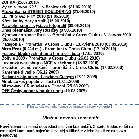
ŽOFKA
(25.07.2010)
Vylez si svou K2 ! ... v Beskydech.
(21.06.2010)
Pozvánka na STREET BOULDERING
(21.06.2010)
LETNÍ SRAZ RHM 2010
(21.06.2010)
Křest knihy Hory a sníh
(16.06.2010)
Paralelní sport - výstava fotografií
(09.06.2010)
Dnes přednáška Jury Růžičky
(07.06.2010)
Výprava na konec Ruska - Promítání v Cross Clubu - 3. června 2010
(26.05.2010)
Patagonia - Promítání v Cross Clubu - 13.května 2010
(03.05.2010)
Mera Peak (6 444 m.) - Promítání v Cross Clubu
(13.04.2010)
Festival tibetských filmů a filmů o Tibetu
(17.03.2010)
Bolívie 2009 - Promítání v Cross Clubu
(26.02.2010)
Lavinový workshop a MČR v záchraně
(18.02.2010)
Ekvádor - země vulkánů – promítání v Cross Clubu
(17.02.2010)
Kamenné divadlo
(06.12.2009)
Setkani s alpinistou Leszkem Cichym
(23.11.2009)
Mirek Lukeš popáté v Tibetu
(10.11.2009)
Mistrovství ČR mládeže v Chocni
(25.08.2009)
OFF Český pohár v boulderingu
(10.08.2009)
K tomtu článku nebyl doposud přiřazen žádný komentář!
Vložení nového komentáře
Nový komentář nemá souvislost s jinými komentáři. Chcete-li odpovědět na
existující komentář, najeďte si na něj a klikněte v jeho hlavičce na slovo
Reagovat