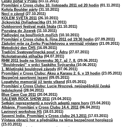
Český pohár v Písku
(03.11.2011)
Promítání v Cross clubu 10. listopadu 2011 od 20 hodin
(01.11.2011)
Kofola Boulder párty
(31.10.2011)
Nocí o závod
(27.10.2011)
KOLEM SVĚTA 2011
(26.10.2011)
Jickovická čtyřiadvacítka
(21.10.2011)
Outdoorový festival malá Skála
(11.10.2011)
Pozvána do Jizerek
(11.10.2011)
Pádlování na bouřlivých mořích
(10.10.2011)
Promítání v Cross clubu 6. října 2011 od 19:30 hodin
(27.09.2011)
Zádušní mše za Zorku Prachtelovou a vernisáž výstavy
(21.09.2011)
Metodický den ČHS
(16.09.2011)
Tradiční Svatovavřinecká pouť v Ádru
(27.07.2011)
Nizkotatranská stíhačka
(04.07.2011)
RHM 2011 bude na Slovensku 30.7. až 7. 8.
(29.06.2011)
“Bouldrování” v srdci Saského Švýcarska
(10.06.2011)
1. Miletínské bouldrové závody
(07.06.2011)
Promítání v Cross Clubu: Aksu a Karasu 2. 6. v 19 hodin
(23.05.2011)
Bezpečné sportovní lezení
(09.05.2011)
Lopattyho memoriál již tento víkend
(03.05.2011)
Promítání v Cross Clubu: Lucie Hrozová, nejúspěšnější česká
ledolezkyně
(28.04.2011)
Blue Cave Cup 2011
(20.04.2011)
SALEWA ROCK SHOW 2011
(19.04.2011)
Setkání reprezentantů a nových adeptů repre hory
(15.04.2011)
Albánie. Promítání v Cross Clubu 14.4. 2011
(06.04.2011)
Lavinový workshop HS
(18.03.2011)
Severní Indie. Promítání v Cross clubu 24.3.2011
(17.03.2011)
Výstava obrazů hor a přednáška na téma bezpečnost horolezců
(15.03.2011)