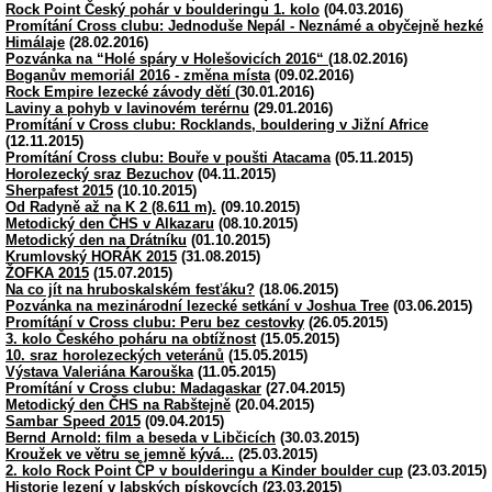
Rock Point Český pohár v boulderingu 1. kolo
(04.03.2016)
Promítání Cross clubu: Jednoduše Nepál - Neznámé a obyčejně hezké
Himálaje
(28.02.2016)
Pozvánka na “Holé spáry v Holešovicích 2016“
(18.02.2016)
Boganův memoriál 2016 - změna místa
(09.02.2016)
Rock Empire lezecké závody dětí
(30.01.2016)
Laviny a pohyb v lavinovém terérnu
(29.01.2016)
Promítání v Cross clubu: Rocklands, bouldering v Jižní Africe
(12.11.2015)
Promítání Cross clubu: Bouře v poušti Atacama
(05.11.2015)
Horolezecký sraz Bezuchov
(04.11.2015)
Sherpafest 2015
(10.10.2015)
Od Radyně až na K 2 (8.611 m).
(09.10.2015)
Metodický den ČHS v Alkazaru
(08.10.2015)
Metodický den na Drátníku
(01.10.2015)
Krumlovský HORÁK 2015
(31.08.2015)
ŽOFKA 2015
(15.07.2015)
Na co jít na hruboskalském fesťáku?
(18.06.2015)
Pozvánka na mezinárodní lezecké setkání v Joshua Tree
(03.06.2015)
Promítání v Cross clubu: Peru bez cestovky
(26.05.2015)
3. kolo Českého poháru na obtížnost
(15.05.2015)
10. sraz horolezeckých veteránů
(15.05.2015)
Výstava Valeriána Karouška
(11.05.2015)
Promítání v Cross clubu: Madagaskar
(27.04.2015)
Metodický den ČHS na Rabštejně
(20.04.2015)
Sambar Speed 2015
(09.04.2015)
Bernd Arnold: film a beseda v Libčicích
(30.03.2015)
Kroužek ve větru se jemně kývá...
(25.03.2015)
2. kolo Rock Point ČP v boulderingu a Kinder boulder cup
(23.03.2015)
Historie lezení v labských pískovcích
(23.03.2015)