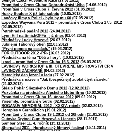
Wenger Czech Adventure Race
(27.07.2012)
Promítání v Cross Clubu: Dobrodružství Ušba
(14.06.2012)
Promítání v Cross Clubu 7. června 2012
(31.05.2012)
Husky Boulder X již tuto sobotu
(10.05.2012)
Lančovy filmy v Polici - bylo by mu 60
(07.05.2012)
Expedice Wayvana Peru 2011 – promítání v Cross Clubu 17.5. 2012
(02.05.2012)
Petrohradské padání 2012
(24.04.2012)
Lynn Hill na SmíchOFFě - již dnes
(03.04.2012)
Přednášky Lucky Hrozové
(26.03.2012)
Jubilejní Táborový oheň
(22.03.2012)
"První pomoc na cestách."
(19.03.2012)
FOR OUTDOOR 2012 -PR-
(16.03.2012)
Přednáška na téma "Děti a hory".
(10.03.2012)
Izrael – promítání v Cross Clubu 15.3. 2012
(08.03.2012)
LAVINOVÝ WORKSHOP a III. OTEVŘENÉ MISTROVSTVÍ ČR V
LAVINOVÉ ZÁCHRANĚ
(04.03.2012)
Metodický den lezení v ledu
(27.02.2012)
Přednáška s názvem "Jak (bezpečněji) zdolat čtyřtisícovku"
(21.02.2012)
Skialp Pohár Sliezskeho Domu 2012
(12.02.2012)
Pozvánka na přednášku Alpského klubu Brno
(10.02.2012)
Promítání v Cross Clubu 16. února 2012
(09.02.2012)
Yosemite, promítání v Šutru
(02.02.2012)
BOGANŮV MEMORIÁL 2012 - XXXIV. ročník
(02.02.2012)
Horoples v Černošicích
(19.01.2012)
Promítání v Cross Clubu 19.1.2012 od 20hodin
(11.01.2012)
Gutovka Drytool Cup: Hrozová a Lienerth
(28.11.2011)
Sambar Steel 11, 4. ročník
(15.11.2011)
Sherpafest 2011 - Horolezecký filmový festival
(15.11.2011)