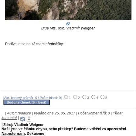
Blue Mts., foto: Vladimír Weigner
Podívejte se na záznam přednášky:
[Akt. bodový průměr: 0 / Počet hlasů: 0]
1
2
3
4
5
| Autor:
redakce
| Vydáno dne 25. 05. 2017 |
Počet komentářů
: 0 |
Přidat
komentář
|
| Zdroj: Vladimír Weigner
Našli jste ve článku chybu, nebo překlep? Budeme vděční za upozornění.
Napište nám
. Děkujeme