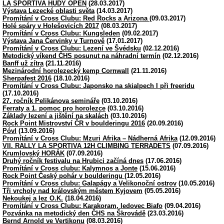
LA SPORTIVA HUDY OPEN
(28.03.2017)
Výstava Lezecké oblasti světa
(14.03.2017)
Promítání v Cross Clubu: Red Rocks a Arizona
(09.03.2017)
Holé spáry v Holešovicích 2017
(08.03.2017)
Promítání v Cross Clubu: Kungsleden
(09.02.2017)
Výstava Jana Červinky v Turnově
(17.01.2017)
Promítání v Cross Clubu: Lezení ve Švédsku
(02.12.2016)
Metodický víkend ČHS posunut na náhradní termín
(02.12.2016)
Banff už zítra
(21.11.2016)
Mezinárodní horolezecký kemp Cornwall
(21.11.2016)
Sherpafest 2016
(18.10.2016)
Promítání v Cross Clubu: Japonsko na skialpech I při freeridu
(17.10.2016)
27. ročník Pelikánova semináře
(03.10.2016)
Ferraty a 1. pomoc pro horolezce
(03.10.2016)
Základy lezení a jištění na skalách
(03.10.2016)
Rock Point Mistrovství ČR v boulderingu 2016
(20.09.2016)
Póvl
(13.09.2016)
Promítání v Cross Clubu: Mzuri Afrika – Nádherná Afrika
(12.09.2016)
VII. RALLY LA SPORTIVA 12H CLIMBING TERRADETS
(07.09.2016)
Krumlovský HORÁK
(07.09.2016)
Druhý ročník festivalu na Hrubici začíná dnes
(17.06.2016)
Promítání v Cross clubu: Kalymnos a Jonte
(15.06.2016)
Rock Point Český pohár v boulderingu
(12.05.2016)
Promítání v Cross clubu: Galapágy a Velikonoční ostrov
(10.05.2016)
Tři vrcholy nad královským městem Kyjovem
(05.05.2016)
Nekoukej a lez O.K.
(18.04.2016)
Promítání v Cross Clubu: Karakoram, ledovec Biafo
(09.04.2016)
Pozvánka na metodický den ČHS na Škrovádě
(23.03.2016)
Bernd Arnold ve Vertikonu
(08.03.2016)