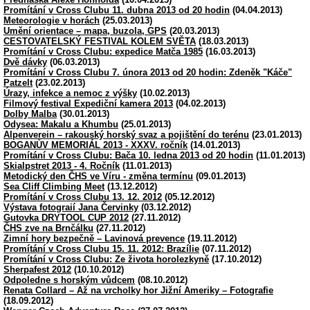
Promítání v Cross Clubu 11. dubna 2013 od 20 hodin
(04.04.2013)
Meteorologie v horách
(25.03.2013)
Umění orientace – mapa, buzola, GPS
(20.03.2013)
CESTOVATELSKÝ FESTIVAL KOLEM SVĚTA
(18.03.2013)
Promítání v Cross Clubu: expedice Matča 1985
(16.03.2013)
Dvě dávky
(06.03.2013)
Promítání v Cross Clubu 7. února 2013 od 20 hodin: Zdeněk "Káče"
Patzelt
(23.02.2013)
Úrazy, infekce a nemoc z výšky
(10.02.2013)
Filmový festival Expediční kamera 2013
(04.02.2013)
Dolby Malba
(30.01.2013)
Odysea: Makalu a Khumbu
(25.01.2013)
Alpenverein – rakouský horský svaz a pojištění do terénu
(23.01.2013)
BOGANŮV MEMORIÁL 2013 - XXXV. ročník
(14.01.2013)
Promítání v Cross Clubu: Bača 10. ledna 2013 od 20 hodin
(11.01.2013)
Skialpstret 2013 - 4. Ročník
(11.01.2013)
Metodický den ČHS ve Víru - změna termínu
(09.01.2013)
Sea Cliff Climbing Meet
(13.12.2012)
Promítání v Cross Clubu 13. 12. 2012
(05.12.2012)
Výstava fotograií Jana Červinky
(03.12.2012)
Gutovka DRYTOOL CUP 2012
(27.11.2012)
ČHS zve na Brnčálku
(27.11.2012)
Zimní hory bezpečně – Lavinová prevence
(19.11.2012)
Promítání v Cross Clubu 15. 11. 2012: Brazílie
(07.11.2012)
Promítání v Cross Clubu: Ze života horolezkyně
(17.10.2012)
Sherpafest 2012
(10.10.2012)
Odpoledne s horským vůdcem
(08.10.2012)
Renata Collard – Až na vrcholky hor Jižní Ameriky – Fotografie
(18.09.2012)