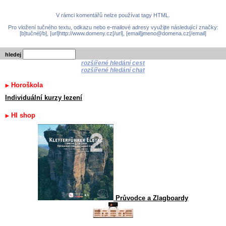
V rámci komentářů nelze používat tagy HTML.
Pro vložení tučného textu, odkazu nebo e-mailové adresy využijte následující značky:
[b]tučné[/b], [url]http://www.domeny.cz[/url], [email]jmeno@domena.cz[/email]
hledej
rozšířené hledání cest
rozšířené hledání chat
Horoškola
Individuální kurzy lezení
HI shop
Průvodce a Zlagboardy