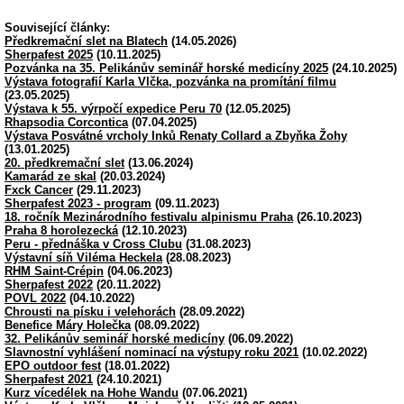
Související články:
Předkremační slet na Blatech
(14.05.2026)
Sherpafest 2025
(10.11.2025)
Pozvánka na 35. Pelikánův seminář horské medicíny 2025
(24.10.2025)
Výstava fotografií Karla Vlčka, pozvánka na promítání filmu
(23.05.2025)
Výstava k 55. výrpočí expedice Peru 70
(12.05.2025)
Rhapsodia Corcontica
(07.04.2025)
Výstava Posvátné vrcholy Inků Renaty Collard a Zbyňka Žohy
(13.01.2025)
20. předkremační slet
(13.06.2024)
Kamarád ze skal
(20.03.2024)
Fxck Cancer
(29.11.2023)
Sherpafest 2023 - program
(09.11.2023)
18. ročník Mezinárodního festivalu alpinismu Praha
(26.10.2023)
Praha 8 horolezecká
(12.10.2023)
Peru - přednáška v Cross Clubu
(31.08.2023)
Výstavní síň Viléma Heckela
(28.08.2023)
RHM Saint-Crépin
(04.06.2023)
Sherpafest 2022
(20.11.2022)
POVL 2022
(04.10.2022)
Chrousti na písku i velehorách
(28.09.2022)
Benefice Máry Holečka
(08.09.2022)
32. Pelikánův seminář horské medicíny
(06.09.2022)
Slavnostní vyhlášení nominací na výstupy roku 2021
(10.02.2022)
EPO outdoor fest
(18.01.2022)
Sherpafest 2021
(24.10.2021)
Kurz vícedélek na Hohe Wandu
(07.06.2021)