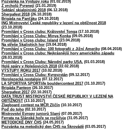
Pozvánka na Výstupy roku
(01.02.2019)
Z vrcholů Pyrenejí
(21.01.2019)
Sektání skialpinistů 2018
(06.12.2018)
Sherpafest 2018
(26.10.2018)
Brigáda na Panťáku
(24.10.2018)
ING Mistrovství České republiky v lezení na obtížnost 2018
(23.10.2018)
Promítání v Cross clubu: Království Tonga
(17.10.2018)
Promítání v Cross Clubu: Minya Konka
(09.05.2018)
Promítání v Cross clubu: Island
(23.04.2018)
Na střeše Skalistých hor
(19.04.2018)
Promítání v Cross Clubu: 100 fotografii z Jižní Ameriky
(08.04.2018)
Promítání v Cross clubu: Nejkrásnější hory amerického západu
(28.03.2018)
Promítání v Cross Clubu: Národní parky USA.
(01.03.2018)
Holé spáry v Holešovicích 2018
(22.02.2018)
VÝSTUPY ROKU 2017
(10.02.2018)
Promítání v Cross Clubu: Kyrgyzstán
(09.12.2017)
Horolezecká nostalgie
(07.12.2017)
LA SPORTIVA SPORTlife bouldercontest 2017
(31.10.2017)
Brigáda Panteon
(26.10.2017)
Sherpafest 2017
(22.10.2017)
DATA TRUST MISTROVSTVÍ ČESKÉ REPUBLIKY V LEZENÍ NA
OBTÍŽNOST
(13.10.2017)
Zlagboard contest na MČR Zličín
(10.10.2017)
Poď do toho
(02.10.2017)
Mistrovství Evropy juniorů Slaný
(07.09.2017)
Ferrata na Slánské hoře se rozšiřuje
(31.05.2017)
METODICKÉ DNY ČHS
(24.05.2017)
Pozvánka na metodický den ČHS na Škrovádě
(03.05.2017)