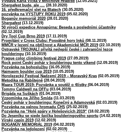
Výstava Karla Vlčka v Mnichově Hradišti
(12.05.2021)
Sherpafest bude, ale ....
(28.10.2020)
16. předkremační slet na Blatech
(30.05.2020)
pozvánka na VÝSTUPY ROKU 2019
(05.02.2020)
Boganův memoriál 2020
(28.01.2020)
Sherpafest
(13.12.2019)
50 výročí expedice Annapúrna: Beseda s posledními účastníky
(02.12.2019)
Dry Tool Cup Brno 2019
(17.11.2019)
Promítání v Cross Clubu: Posvátné hory Inků
(08.11.2019)
MMČR v lezení na obtížnost a Akademické MČR 2019
(22.10.2019)
Ostravské TROJHALÍ přivítá nejlepší české i zahraniční lezce
boulderingu
(10.10.2019)
Prague color climbing festival 2019
(27.09.2019)
Rock point Český pohár v boulderingu tento víkend
(12.09.2019)
Pozvánka na bohoslužbu
(16.05.2019)
Haimaom boulder cup 2019
(10.05.2019)
Horolezecký Festival Nadzemí 2019 – Moravský Kras
(02.05.2019)
Metodika na Rabštejně
(28.04.2019)
Maara TOUR 2019: Pozvánka a soutěž o 4lístky
(06.04.2019)
Tommy Caldwell na OFFu
(03.04.2019)
Brigáda na Suškách
(01.04.2019)
Vzpomínka na Jiřího Šmída
(11.03.2019)
Český pohár v boulderingu: Konečný a Adamovská
(02.03.2019)
Pozvánka na valnou hromadu ČHS
(25.02.2019)
Pozvánka na “Holé spáry v Holešovicích 2019“
(18.02.2019)
Do Jeseníku se sjede špička boulderingového sportu
(14.02.2019)
Vírský cepín 2019
(12.02.2019)
BOGANŮV MEMORIÁL 2019
(04.02.2019)
Pozvánka na ledolezení
(02.02.2019)