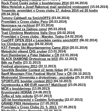
Rock Point Český pohár v boulderingu 2014
(22.04.2014)
Mára Holeček a Josef Rakoncaj mají společné vystoupení
(15.04.2014)
Yosemite, promítání v Cross clubu 17. dubna 2014 od 20 hodin
(09.04.2014)
Tommy Caldwell na SmíchOFFě
(03.04.2014)
Promítání v Cross clubu: Peru
(20.03.2014)
Nominace na rychlost
(07.03.2014)
Nesmí projet za žádnou cenu!
(05.03.2014)
Trad Climbing Meetining Valle Orco
(20.02.2014)
Promítání v Cross clubu - Maroko, Todra
(14.02.2014)
CupOFF OPEN 2014 v Lezeckém centru smíchOFF
(06.02.2014)
Ice Climbing test day
(04.02.2014)
KST Female Ski-Mountaineering Camp 2014
(20.01.2014)
Metodický víkend ČHS zrušen
(13.01.2014)
Kurt Diemberger a Peter Habeler v ČR
(12.01.2014)
BLACK DIAMOND Drytoolcup se blíží
(01.12.2013)
Běh na Petřín
(23.11.2013)
Festival alpinismu 2013
(22.11.2013)
Sportlife Boulder Contest již tento týden
(07.11.2013)
Banff Mountain Film Festival World Tour v ČR
(30.10.2013)
Mistrovství Slovenska v drytoolingu - pozvánka
(25.10.2013)
SPORTLIFE boulder contest 2013
(04.10.2013)
Goretexovka a 400 EUR navrch? Maličkost!
(23.09.2013)
MČR v boulderingu
(13.09.2013)
Krumlovský HORÁK
(14.08.2013)
Žofka už tuto sobotu
(23.07.2013)
125 let horolezectví v Českém Švýcarsku
(22.07.2013)
GRAND PRIX Holešovice
(17.05.2013)
Promítání v Cross Clubu 23. 5. 2013.
(17.05.2013)
Přednáška Alexe Honnolda
(10.04.2013)