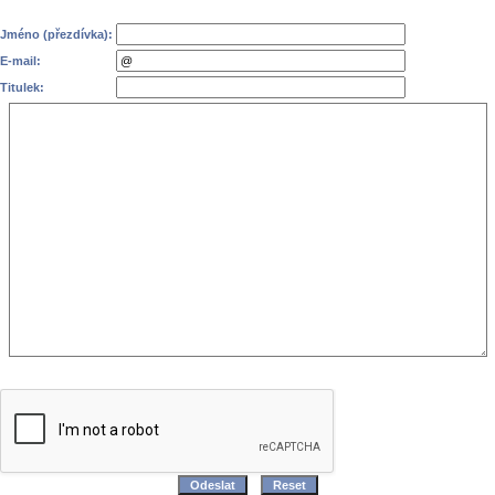
Jméno (přezdívka):
E-mail:
Titulek: