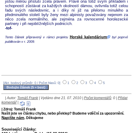
jistou měrou přísluší zcela právem. Právě ona totiž svým příkladem i
schopností zůstávat za každých okolností dámou, ovlivnila totiž celou
řadu svých následovnic, a i díky ní již na přelomu minulého a
předminulého století byly ženy mezi alpinisty považovány nejenom za
něco zcela normálního, ale zejména za rovnocenné horolezecké
partnery i při nejobtížnějších podnicích.
-tof-
Horské kalendárium
Tento článek připravený v rámci projektu
byl poprvé
publikován v r. 2009.
[Akt. bodový průměr: 0 / Počet hlasů: 0]
1
2
3
4
5
| Autor:
Tomáš Frank
| Vydáno dne 21. 07. 2010 |
Počet komentářů
: 0 |
Přidat
komentář
|
| Zdroj: Tomáš Frank
Našli jste ve článku chybu, nebo překlep? Budeme vděční za upozornění.
Napište nám
. Děkujeme
Související články: