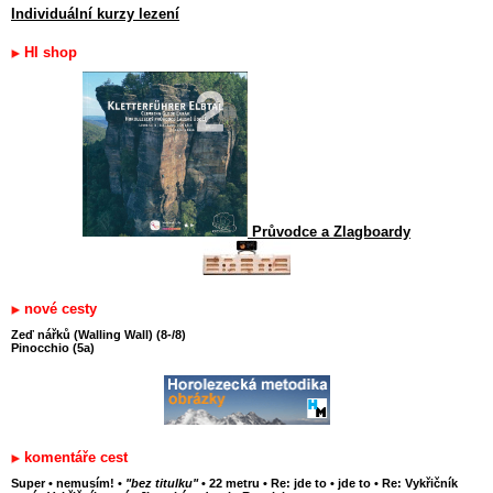
Individuální kurzy lezení
HI shop
Průvodce a Zlagboardy
nové cesty
Zeď nářků (Walling Wall) (8-/8)
Pinocchio (5a)
komentáře cest
Super
•
nemusím!
•
"bez titulku"
•
22 metru
•
Re: jde to
•
jde to
•
Re: Vykřičník