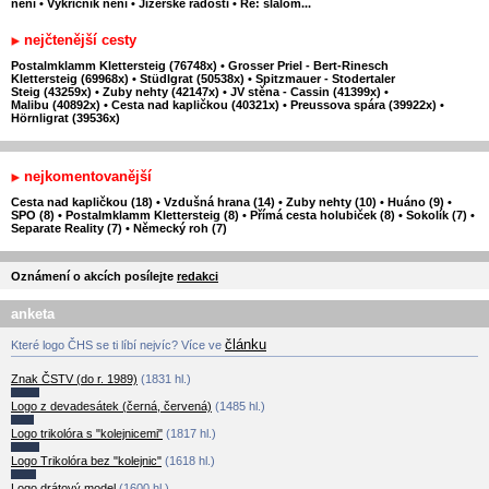
není
•
Vykřičník není
•
Jizerské radosti
•
Re: slalom...
nejčtenější cesty
Postalmklamm Klettersteig (76748x)
•
Grosser Priel - Bert-Rinesch
Klettersteig (69968x)
•
Stüdlgrat (50538x)
•
Spitzmauer - Stodertaler
Steig (43259x)
•
Zuby nehty (42147x)
•
JV stěna - Cassin (41399x)
•
Malibu (40892x)
•
Cesta nad kapličkou (40321x)
•
Preussova spára (39922x)
•
Hörnligrat (39536x)
nejkomentovanější
Cesta nad kapličkou (18)
•
Vzdušná hrana (14)
•
Zuby nehty (10)
•
Huáno (9)
•
SPO (8)
•
Postalmklamm Klettersteig (8)
•
Přímá cesta holubiček (8)
•
Sokolík (7)
•
Separate Reality (7)
•
Německý roh (7)
Oznámení o akcích posílejte
redakci
anketa
článku
Které logo ČHS se ti líbí nejvíc? Více ve
Znak ČSTV (do r. 1989)
(1831 hl.)
Logo z devadesátek (černá, červená)
(1485 hl.)
Logo trikolóra s "kolejnicemi"
(1817 hl.)
Logo Trikolóra bez "kolejnic"
(1618 hl.)
Logo drátový model
(1600 hl.)