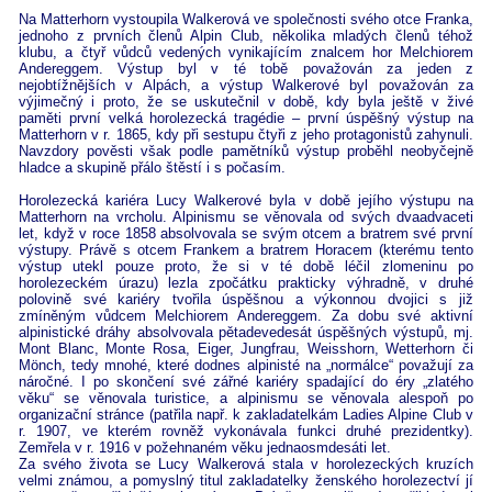
Na Matterhorn vystoupila Walkerová ve společnosti svého otce Franka,
jednoho z prvních členů Alpin Club, několika mladých členů téhož
klubu, a čtyř vůdců vedených vynikajícím znalcem hor Melchiorem
Andereggem. Výstup byl v té tobě považován za jeden z
nejobtížnějších v Alpách, a výstup Walkerové byl považován za
výjimečný i proto, že se uskutečnil v době, kdy byla ještě v živé
paměti první velká horolezecká tragédie – první úspěšný výstup na
Matterhorn v r. 1865, kdy při sestupu čtyři z jeho protagonistů zahynuli.
Navzdory pověsti však podle pamětníků výstup proběhl neobyčejně
hladce a skupině přálo štěstí i s počasím.
Horolezecká kariéra Lucy Walkerové byla v době jejího výstupu na
Matterhorn na vrcholu. Alpinismu se věnovala od svých dvaadvaceti
let, když v roce 1858 absolvovala se svým otcem a bratrem své první
výstupy. Právě s otcem Frankem a bratrem Horacem (kterému tento
výstup utekl pouze proto, že si v té době léčil zlomeninu po
horolezeckém úrazu) lezla zpočátku prakticky výhradně, v druhé
polovině své kariéry tvořila úspěšnou a výkonnou dvojici s již
zmíněným vůdcem Melchiorem Andereggem. Za dobu své aktivní
alpinistické dráhy absolvovala pětadevedesát úspěšných výstupů, mj.
Mont Blanc, Monte Rosa, Eiger, Jungfrau, Weisshorn, Wetterhorn či
Mönch, tedy mnohé, které dodnes alpinisté na „normálce“ považují za
náročné. I po skončení své zářné kariéry spadající do éry „zlatého
věku“ se věnovala turistice, a alpinismu se věnovala alespoň po
organizační stránce (patřila např. k zakladatelkám Ladies Alpine Club v
r. 1907, ve kterém rovněž vykonávala funkci druhé prezidentky).
Zemřela v r. 1916 v požehnaném věku jednaosmdesáti let.
Za svého života se Lucy Walkerová stala v horolezeckých kruzích
velmi známou, a pomyslný titul zakladatelky ženského horolezectví jí