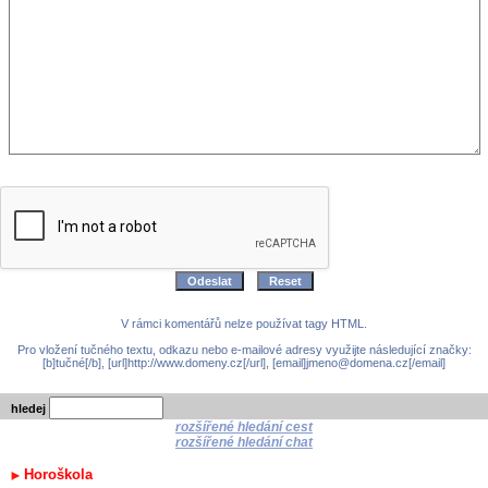
V rámci komentářů nelze používat tagy HTML.
Pro vložení tučného textu, odkazu nebo e-mailové adresy využijte následující značky:
[b]tučné[/b], [url]http://www.domeny.cz[/url], [email]jmeno@domena.cz[/email]
hledej
rozšířené hledání cest
rozšířené hledání chat
Horoškola