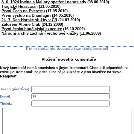
8. 6. 1924 Irwine a Mallory spatřeni naposledy
(08.06.2010)
Tragický Huascarán
(31.05.2010)
První Čech na Everestu
(17.05.2010)
První výstup na Dhaulagiri
(14.05.2010)
24. 3. Den Horské služby v ČR
(24.03.2010)
Založení Alpine Club
(24.12.2009)
První česká himálajská expedice
(16.10.2009)
Národní archiv zachrání vrcholové knížky
(11.06.2009)
K tomtu článku nebyl doposud přiřazen žádný komentář!
Vložení nového komentáře
Nový komentář nemá souvislost s jinými komentáři. Chcete-li odpovědět na
existující komentář, najeďte si na něj a klikněte v jeho hlavičce na slovo
Reagovat
Jméno (přezdívka):
E-mail:
Titulek: