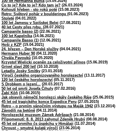
100 let Hermanna Buhla
(15.09.2024)
Co to je? Kde to je? Kdo tam je?
(26.03.2024)
Kohoutí hřeben - sto roků poté
(15.08.2023)
Retro: Světový pohár v boulderingu
(01.06.2023)
Stoleté
(04.01.2022)
100 let Jamesu v Spišskej Belej
(17.08.2021)
40 let Cesty přes rybu.
(28.07.2021)
Campanile basso (2)
(22.06.2021)
100 let Kapelníka
(14.06.2021)
Campanile Basso (1)
(12.06.2021)
Hoši z KZP
(19.04.2021)
24. březen – Den Horské služby
(04.04.2021)
Hermann Huber 90
(04.11.2020)
Chvála Pavouků
(10.05.2020)
Krzystof Wielicki oceněn za celoživotní přínos
(15.06.2019)
Grivel slaví 200 let!
(10.10.2018)
Letadlo Josky Smítky
(23.01.2018)
Výročí českého organizovaného horolezectví
(13.11.2017)
120 let českého horolezectví
(05.11.2017)
S Drobkem o lezení...
(20.03.2017)
50 let od smrti Josefa Čihuly
(07.02.2016)
Žabí Kôň
(10.08.2015)
Jak objevili němečtí horolezci skály českého Ráje
(25.06.2015)
45 let od tragického konce Expedice Peru
(27.05.2015)
Retro – o prvním vánočním výstupu na Maják 1942
(23.12.2014)
Závodili na betóně
(04.11.2014)
Horolezecké muzeum Zámek Adršpach
(21.08.2014)
Připomenutí: 8. 8. 2013 zahynul Zdeněk Hrubý
(08.08.2014)
45 let od prvního čs úspěchu v Himálaji
(11.07.2014)
Chroust – smutné kulaté výročí
(23.06.2014)