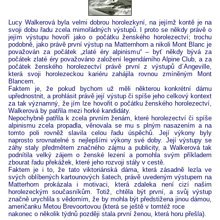
Lucy Walkerová byla velmi dobrou horolezkyní, na jejímž kontě je na
svoji dobu řadu zcela mimořádných výstupů. I proto se někdy právě o
jejím výstupu hovoří jako o počátku ženského horolezectví; trochu
podobně, jako právě první výstup na Matternhorn a nikoli Mont Blanc je
považován za počátek „zlaté éry alpinismu“ – byť někdy bývá za
počátek zlaté éry považováno založení legendárního Alpine Club, a za
počátek ženského horolezectví právě první z výstupů d´Angeville,
která svoji horolezeckou kariéru zahájila rovnou zmíněným Mont
Blancem.
Faktem je, že pokud bychom už měli některou konkrétní dámu
upřednostnit, a prohlásit právě její výstup či spíše jeho celkový kontext
za tak významný, že jím lze hovořit o počátku ženského horolezectví,
Walkerová by patřila mezi horké kandidáty.
Nepochybně patřila k zcela prvním ženám, které horolezectví či spíše
alpinismu zcela propadla, věnovala se mu s plným nasazením a na
tomto poli rovněž slavila celou řadu úspěchů. Její výkony byly
naprosto srovnatelné s nejlepšími výkony své doby. Její výstupy se
záhy staly předmětem značného zájmu a publicity, a Walkerová tak
podnítila velký zájem o ženské lezení a pomohla svým příkladem
zbourat řadu překážek, které jeho rozvoji stály v cestě.
Faktem je i to, že tato viktoriánská dáma, která zásadně lezla ve
svých oblíbených kartounových šatech, právě uvedeným výstupem na
Matterhorn prokázala i motivaci, která zdaleka není cizí našim
horolezeckým současníkům. Totiž, chtěla být první, a svůj výstup
značně urychlila s vědomím, že by mohla být předstižena jinou dámou,
američanku Metou Brevoortovou (která se ještě v tomtéž roce
nakonec o několik týdnů později stala první ženou, která horu přešla).