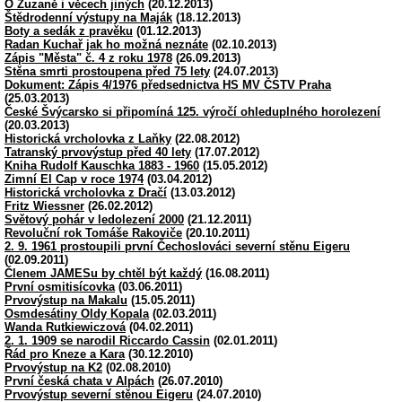
O Zuzaně i věcech jiných
(20.12.2013)
Štědrodenní výstupy na Maják
(18.12.2013)
Boty a sedák z pravěku
(01.12.2013)
Radan Kuchař jak ho možná neznáte
(02.10.2013)
Zápis "Města" č. 4 z roku 1978
(26.09.2013)
Stěna smrti prostoupena před 75 lety
(24.07.2013)
Dokument: Zápis 4/1976 předsednictva HS MV ČSTV Praha
(25.03.2013)
České Švýcarsko si připomíná 125. výročí ohleduplného horolezení
(20.03.2013)
Historická vrcholovka z Laňky
(22.08.2012)
Tatranský prvovýstup před 40 lety
(17.07.2012)
Kniha Rudolf Kauschka 1883 - 1960
(15.05.2012)
Zimní El Cap v roce 1974
(03.04.2012)
Historická vrcholovka z Dračí
(13.03.2012)
Fritz Wiessner
(26.02.2012)
Světový pohár v ledolezení 2000
(21.12.2011)
Revoluční rok Tomáše Rakoviče
(20.10.2011)
2. 9. 1961 prostoupili první Čechoslováci severní stěnu Eigeru
(02.09.2011)
Členem JAMESu by chtěl být každý
(16.08.2011)
První osmitisícovka
(03.06.2011)
Prvovýstup na Makalu
(15.05.2011)
Osmdesátiny Oldy Kopala
(02.03.2011)
Wanda Rutkiewiczová
(04.02.2011)
2. 1. 1909 se narodil Riccardo Cassin
(02.01.2011)
Řád pro Kneze a Kara
(30.12.2010)
Prvovýstup na K2
(02.08.2010)
První česká chata v Alpách
(26.07.2010)
Prvovýstup severní stěnou Eigeru
(24.07.2010)