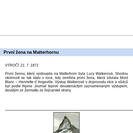
První žena na Matterhornu
VÝROČÍ: 21. 7. 1871
První ženou, který vystoupila na Matterhorn byla Lucy Walkerová. Shodou
okolností se tak stalo v roce, kdy zemřela první žena, která zdolala Mont
Blanc – Henriette d´Angeville. Výstup Walkerové v doprovodu otce a vůdců
byl podle Alpine Journal teprve devatenáctým zaznamenaným výstupem,
desátým ze Zermattu ze švýcarské strany.