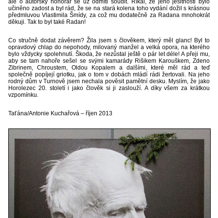
ale o autorský honorář se už odmítl soudit. Říkal, že jeho ješitnosti bylo
učiněno zadost a byl rád, že se na stará kolena toho vydání dožil s krásnou
předmluvou Vlastimila Šmídy, za což mu dodatečně za Radana mnohokrát
děkuji. Tak to byl také Radan!
Co stručně dodat závěrem? Žila jsem s člověkem, který měl glanc! Byl to
opravdový chlap do nepohody, milovaný manžel a velká opora, na kterého
bylo vždycky spolehnutí. Škoda, že nezůstal ještě o pár let déle! A přeji mu,
aby se tam nahoře sešel se svými kamarády Rišikem Karouškem, Zdeno
Zibrinem, Chroustem, Oldou Kopalem a dalšími, které měl rád a teď
společně popíjejí griotku, jak o tom v dobách mládí rádi žertovali. Na jeho
rodný dům v Turnově jsem nechala pověsit pamětní desku. Myslím, že jako
Horolezec 20. století i jako člověk si ji zaslouží. A díky všem za krátkou
vzpomínku.
Taťána/Antonie Kuchařová – říjen 2013