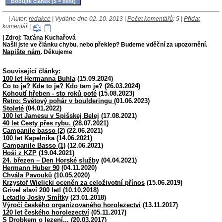
| Autor:
redakce
| Vydáno dne 02. 10. 2013 |
Počet komentářů
: 5 |
Přidat
komentář
|
| Zdroj: Taťána Kuchařová
Našli jste ve článku chybu, nebo překlep? Budeme vděční za upozornění.
Napište nám
. Děkujeme
Související články:
100 let Hermanna Buhla
(15.09.2024)
Co to je? Kde to je? Kdo tam je?
(26.03.2024)
Kohoutí hřeben - sto roků poté
(15.08.2023)
Retro: Světový pohár v boulderingu
(01.06.2023)
Stoleté
(04.01.2022)
100 let Jamesu v Spišskej Belej
(17.08.2021)
40 let Cesty přes rybu.
(28.07.2021)
Campanile basso (2)
(22.06.2021)
100 let Kapelníka
(14.06.2021)
Campanile Basso (1)
(12.06.2021)
Hoši z KZP
(19.04.2021)
24. březen – Den Horské služby
(04.04.2021)
Hermann Huber 90
(04.11.2020)
Chvála Pavouků
(10.05.2020)
Krzystof Wielicki oceněn za celoživotní přínos
(15.06.2019)
Grivel slaví 200 let!
(10.10.2018)
Letadlo Josky Smítky
(23.01.2018)
Výročí českého organizovaného horolezectví
(13.11.2017)
120 let českého horolezectví
(05.11.2017)
S Drobkem o lezení...
(20.03.2017)