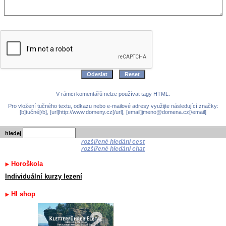
V rámci komentářů nelze používat tagy HTML.
Pro vložení tučného textu, odkazu nebo e-mailové adresy využijte následující značky:
[b]tučné[/b], [url]http://www.domeny.cz[/url], [email]jmeno@domena.cz[/email]
hledej
rozšířené hledání cest
rozšířené hledání chat
Horoškola
Individuální kurzy lezení
HI shop