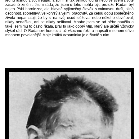
jednu rušnou životní etapu, a splnil si tak velikou touhu něco ve svém životě
zásadně změnit. Jsem ráda, že jsem u toho mohla být, protože Radan byl
nejen PAN horolezec, ale hlavně výjimečný člověk s vnímavou duší, silná
osobnost, spolehlivý, velkorysý a velmi pracovitý. Za celou dobu společného
života nepamatuji, že by si na svůj osud stěžoval nebo někoho obviňoval,
nikdy nenaříkal, ani se nikdy nelitoval. Mnoho jsem se od něho naučila a
také jsem mu to často říkala. Bral to jako dobrý vtip, který ale určitě vždycky
slyšel rád. O Radanovi horolezci už všechno řekli a napsali mnohem dříve
mnohem povolanější. Moje krátká vzpomínka je o životě s ním.