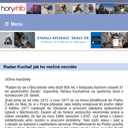
☰ Menu
Radan Kuchař jak ho možná neznáte
Očima manželky
"Radan by se v říjnu tohoto roku dožil 85ti let, v listopadu bychom oslavili 37
let společného života", vzpomíná Taťána Kuchařová na společný život s
horolezcem 20. století.
Znali jsme se od roku 1972, v roce 1977 se za mnou přistěhoval do Prahy.
Často mi říkal, že si v Praze připadal, jako kdyby emigroval do jiného státu!
V květnu 1977 nastoupil do Vývojové a provozní základny výzkumných
ústavů v Běchovicích, časem až do funkce vedoucího ekonomiky práce a
vůbec nevadilo, že byl po roce 1968 vyloučen z KSČ, což tehdy v Liberci
odstartovalo jeho osobní a pracovní problémy. Tam zažil slávu i pád a
s obojím se dokázal s nadhledem vyrovnat. Přestěhováním do Prahy uzavřel