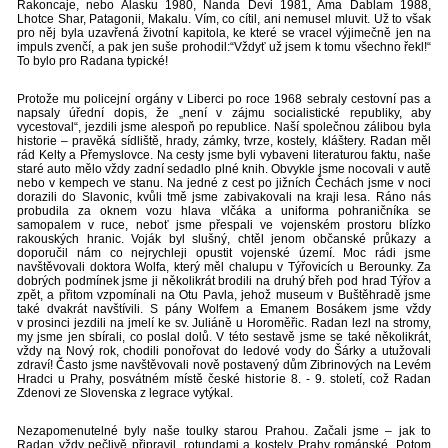
Rakoncaje, nebo Alasku 1980, Nanda Devi 1981, Ama Dablam 1988,
Lhotce Shar, Patagonii, Makalu. Vím, co cítil, ani nemusel mluvit. Už to však
pro něj byla uzavřená životní kapitola, ke které se vracel výjimečně jen na
impuls zvenčí, a pak jen suše prohodil:“Vždyť už jsem k tomu všechno řekl!“
To bylo pro Radana typické!
Protože mu policejní orgány v Liberci po roce 1968 sebraly cestovní pas a
napsaly úřední dopis, že „není v zájmu socialistické republiky, aby
vycestoval“, jezdili jsme alespoň po republice. Naší společnou zálibou byla
historie – pravěká sídliště, hrady, zámky, tvrze, kostely, kláštery. Radan měl
rád Kelty a Přemyslovce. Na cesty jsme byli vybaveni literaturou faktu, naše
staré auto mělo vždy zadní sedadlo plné knih. Obvykle jsme nocovali v autě
nebo v kempech ve stanu. Na jedné z cest po jižních Čechách jsme v noci
dorazili do Slavonic, kvůli tmě jsme zabivakovali na kraji lesa. Ráno nás
probudila za oknem vozu hlava vlčáka a uniforma pohraničníka se
samopalem v ruce, neboť jsme přespali ve vojenském prostoru blízko
rakouských hranic. Voják byl slušný, chtěl jenom občanské průkazy a
doporučil nám co nejrychleji opustit vojenské území. Moc rádi jsme
navštěvovali doktora Wolfa, který měl chalupu v Týřovicích u Berounky. Za
dobrých podmínek jsme ji několikrát brodili na druhý břeh pod hrad Týřov a
zpět, a přitom vzpomínali na Otu Pavla, jehož museum v Buštěhradě jsme
také dvakrát navštívili. S pány Wolfem a Emanem Bosákem jsme vždy
v prosinci jezdili na jmelí ke sv. Juliáně u Horoměřic. Radan lezl na stromy,
my jsme jen sbírali, co poslal dolů. V této sestavě jsme se také několikrát,
vždy na Nový rok, chodili ponořovat do ledové vody do Šárky a utužovali
zdraví! Často jsme navštěvovali nově postavený dům Zibrinových na Levém
Hradci u Prahy, posvátném místě české historie 8. - 9. století, což Radan
Zdenovi ze Slovenska z legrace vytýkal.
Nezapomenutelné byly naše toulky starou Prahou. Začali jsme – jak to
Radan vždy pečlivě připravil, rotundami a kostely Prahy románské. Potom