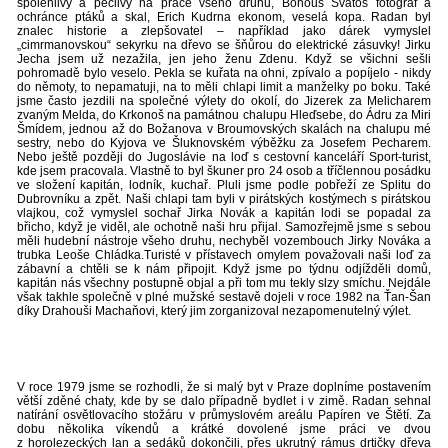
spolehlivý a pečlivý na práce všeho druhu, Bohouš Svatoš fotograf a
ochránce ptáků a skal, Erich Kudrna ekonom, veselá kopa. Radan byl
znalec historie a zlepšovatel – například jako dárek vymyslel
„cimrmanovskou“ sekyrku na dřevo se šňůrou do elektrické zásuvky! Jirku
Jecha jsem už nezažila, jen jeho ženu Zdenu. Když se všichni sešli
pohromadě bylo veselo. Pekla se kuřata na ohni, zpívalo a popíjelo - nikdy
do němoty, to nepamatuji, na to měli chlapi limit a manželky po boku. Také
jsme často jezdili na společné výlety do okolí, do Jizerek za Melicharem
zvaným Melda, do Krkonoš na památnou chalupu Hleďsebe, do Ádru za Miri
Šmídem, jednou až do Božanova v Broumovských skalách na chalupu mé
sestry, nebo do Kyjova ve Šluknovském výběžku za Josefem Pecharem.
Nebo ještě později do Jugoslávie na loď s cestovní kanceláří Sport-turist,
kde jsem pracovala. Vlastně to byl škuner pro 24 osob a tříčlennou posádku
ve složení kapitán, lodník, kuchař. Pluli jsme podle pobřeží ze Splitu do
Dubrovníku a zpět. Naši chlapi tam byli v pirátských kostýmech s pirátskou
vlajkou, což vymyslel sochař Jirka Novák a kapitán lodi se popadal za
břicho, když je viděl, ale ochotně naši hru přijal. Samozřejmě jsme s sebou
měli hudební nástroje všeho druhu, nechyběl vozembouch Jirky Nováka a
trubka Leoše Chládka.Turisté v přístavech omylem považovali naši loď za
zábavní a chtěli se k nám připojit. Když jsme po týdnu odjížděli domů,
kapitán nás všechny postupně objal a při tom mu tekly slzy smíchu. Nejdále
však takhle společně v plné mužské sestavě dojeli v roce 1982 na Ťan-Šan
díky Drahouši Machaňovi, který jim zorganizoval nezapomenutelný výlet.
V roce 1979 jsme se rozhodli, že si malý byt v Praze doplníme postavením
větší zděné chaty, kde by se dalo případně bydlet i v zimě. Radan sehnal
natírání osvětlovacího stožáru v průmyslovém areálu Papíren ve Štětí. Za
dobu několika víkendů a krátké dovolené jsme práci ve dvou
z horolezeckých lan a sedáků dokončili, přes ukrutný rámus drtičky dřeva