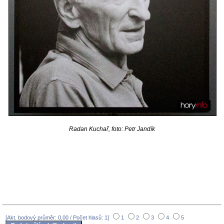
Radan Kuchař, foto: Petr Jandík
[Akt. bodový průměr: 0,00 / Počet hlasů: 1]
1
2
3
4
5