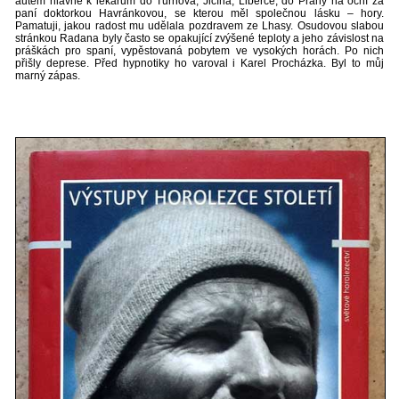
autem hlavně k lékařům do Turnova, Jičína, Liberce, do Prahy na oční za
paní doktorkou Havránkovou, se kterou měl společnou lásku – hory.
Pamatuji, jakou radost mu udělala pozdravem ze Lhasy. Osudovou slabou
stránkou Radana byly často se opakující zvýšené teploty a jeho závislost na
práškách pro spaní, vypěstovaná pobytem ve vysokých horách. Po nich
přišly deprese. Před hypnotiky ho varoval i Karel Procházka. Byl to můj
marný zápas.