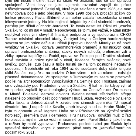
bylo jen trochu možné, trávil na chatě ve Skaláku, kde se cítil opravdu
spokojeně. Velmi brzy se jako tajemník razantně zapojil do práce
v tělovýchovné jednotě Český ráj, která byla založena v roce 1986, ale moc
nefungovala podle jeho představ. V roce 1990 doslova protlačil zpátky do
funkce předsedy Pavla Stříbrného a naplno začala hospodářská činnost
tělovýchovné jednoty. Na léto najímali brigádníky z řad studentů-horolezců,
parťáky jim dělali důchodci-horolezci. To trvalo deset let. Říkal mi „vracím
Skaláku to, co mi dal v mládí.“ Nepochybuji, že to myslel vážně, Radan nikdy
neplýtval vzletnými slovy! S finanční podporou a ve spolupráci s CHKO
Turnov, místními obecními úřady, Českými lesy a Českým horolezeckým
svazem se jim práce dařila a udělali ji opravdu hodně. Mluvily za ně nové
vyhlídky ve Skaláku, oprava Sedmihorských pramenů a turistických cest,
oprava horolezeckého cintorína, stovky nových schodů, protierozní zdi a
zídky, oprava kapličky na Radči, oprava sv. Prokopa pod Dračími skalami,
nová stavidla a hráze rybníků v okolí, likvidace černých skládek, nové
lavičky. Bohužel, zub času a tisíce turistú se na tom postupně negativně
podepisují. Nepřetržitě od roku 1984 až do současné doby stále funguje
úklid Skaláku na jaře a na podzim. O tom všem – rok za rokem – existuje
písemná dokumentace. Ve spolupráci s Turnovským museem se pracovně
podílel na archeologických vykopávkách na Semíně pod Troskami, zajímal
se o vykopávky pod Pradědem v centru Skaláku. Říkal mi, že kdyby vyhrál
ve sportce, zaplatil by archeologický výzkum na Čertově ruce. Do musea
v Mladé Boleslavi daroval doktoru Waldhauserovi středověké střepy
nalezené po prudkém dešti pod hradem Hrubá Skála. Archeologie byla jeho
velká láska a dobrodružství! V závěru své činnosti tajemníka TJ napsal
divadelní hru „Loupežníci z Kavčin, aneb krvavý soud na Hrubé Skále,“ a
byla to opravdu velká legrace. Hrála se v Přáslavicích na výroční schůzi
horolezců, premiéra byla i derniérou. Hru nastudovali odvážní muži z řad
horolezců a myslím, že se všichni náramně bavili. Pavel Stříbrný, jako herec
a režisér by mohl vypravovat! Radanovou poslední akcí pro Skalák bylo
vysekání dubového koryta k prameni pitné vody za „karouškárnou“ na
podzim roku 2011.