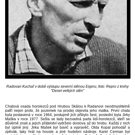
Radovan Kuchař v době výstupu severní stěnou Eigeru, foto: Repro z knihy
"Deset velkých stěn"
Chatová osada horolezců pod Hrubou Skálou k Radanovi neodmyslitelně
patří nejen proto, že pozemek na prodej objevila jeho matka. První chata
byla postavená v roce 1964, postupně jich přibylo šest, poslední byla Jirky
Maška v roce 1977. Sešla se tady bezvadná parta lidí-horolezců, kteří se
důvěrně znali a jejich přátelství vydrželo doslova až do hrobu. Každý z nich
byl úplně jiný. Jirka Mašek byl bavič a vypravěč, Olda Kopal pohodář a
zpěvák, taky hrál na housle a jiné hudební nástroje. Karel Cerman byl