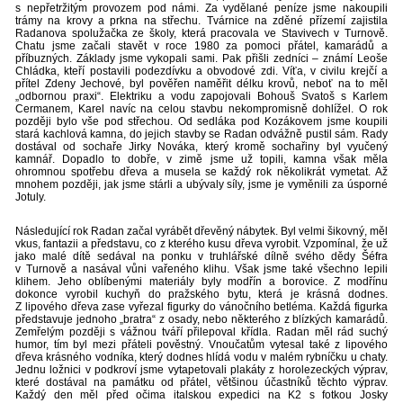
s nepřetržitým provozem pod námi. Za vydělané peníze jsme nakoupili
trámy na krovy a prkna na střechu. Tvárnice na zděné přízemí zajistila
Radanova spolužačka ze školy, která pracovala ve Stavivech v Turnově.
Chatu jsme začali stavět v roce 1980 za pomoci přátel, kamarádů a
příbuzných. Základy jsme vykopali sami. Pak přišli zedníci – známí Leoše
Chládka, kteří postavili podezdívku a obvodové zdi. Víťa, v civilu krejčí a
přítel Zdeny Jechové, byl pověřen naměřit délku krovů, neboť na to měl
„odbornou praxi“. Elektriku a vodu zapojovali Bohouš Svatoš s Karlem
Cermanem, Karel navíc na celou stavbu nekompromisně dohlížel. O rok
později bylo vše pod střechou. Od sedláka pod Kozákovem jsme koupili
stará kachlová kamna, do jejich stavby se Radan odvážně pustil sám. Rady
dostával od sochaře Jirky Nováka, který kromě sochařiny byl vyučený
kamnář. Dopadlo to dobře, v zimě jsme už topili, kamna však měla
ohromnou spotřebu dřeva a musela se každý rok několikrát vymetat. Až
mnohem později, jak jsme stárli a ubývaly síly, jsme je vyměnili za úsporné
Jotuly.
Následující rok Radan začal vyrábět dřevěný nábytek. Byl velmi šikovný, měl
vkus, fantazii a představu, co z kterého kusu dřeva vyrobit. Vzpomínal, že už
jako malé dítě sedával na ponku v truhlářské dílně svého dědy Šéfra
v Turnově a nasával vůni vařeného klihu. Však jsme také všechno lepili
klihem. Jeho oblíbenými materiály byly modřín a borovice. Z modřínu
dokonce vyrobil kuchyň do pražského bytu, která je krásná dodnes.
Z lipového dřeva zase vyřezal figurky do vánočního betléma. Každá figurka
představuje jednoho „bratra“ z osady, nebo některého z blízkých kamarádů.
Zemřelým později s vážnou tváří přilepoval křídla. Radan měl rád suchý
humor, tím byl mezi přáteli pověstný. Vnoučatům vytesal také z lipového
dřeva krásného vodníka, který dodnes hlídá vodu v malém rybníčku u chaty.
Jednu ložnici v podkroví jsme vytapetovali plakáty z horolezeckých výprav,
které dostával na památku od přátel, většinou účastníků těchto výprav.
Každý den měl před očima italskou expedici na K2 s fotkou Josky