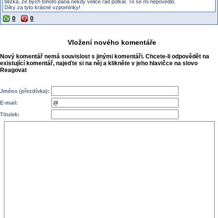
blízká, že bych tohoto pána někdy velice rád potkal. To se mi nepovedlo.
Díky za tyto krásné vzpomínky!
0
0
Vložení nového komentáře
Nový komentář nemá souvislost s jinými komentáři. Chcete-li odpovědět na
existující komentář, najeďte si na něj a klikněte v jeho hlavičce na slovo
Reagovat
Jméno (přezdívka):
E-mail:
Titulek: