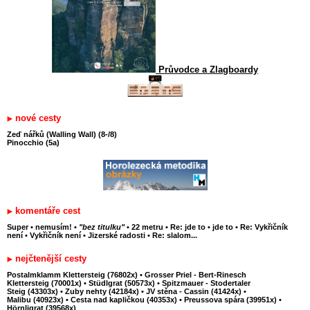
Průvodce a Zlagboardy
nové cesty
Zeď nářků (Walling Wall) (8-/8)
Pinocchio (5a)
komentáře cest
Super
•
nemusím!
•
"bez titulku"
•
22 metru
•
Re: jde to
•
jde to
•
Re: Vykřičník
není
•
Vykřičník není
•
Jizerské radosti
•
Re: slalom...
nejčtenější cesty
Postalmklamm Klettersteig (76802x)
•
Grosser Priel - Bert-Rinesch
Klettersteig (70001x)
•
Stüdlgrat (50573x)
•
Spitzmauer - Stodertaler
Steig (43303x)
•
Zuby nehty (42184x)
•
JV stěna - Cassin (41424x)
•
Malibu (40923x)
•
Cesta nad kapličkou (40353x)
•
Preussova spára (39951x)
•
Hörnligrat (39568x)