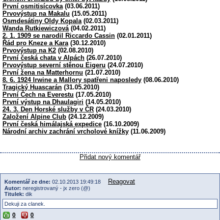
První osmitisícovka
(03.06.2011)
Prvovýstup na Makalu
(15.05.2011)
Osmdesátiny Oldy Kopala
(02.03.2011)
Wanda Rutkiewiczová
(04.02.2011)
2. 1. 1909 se narodil Riccardo Cassin
(02.01.2011)
Řád pro Kneze a Kara
(30.12.2010)
Prvovýstup na K2
(02.08.2010)
První česká chata v Alpách
(26.07.2010)
Prvovýstup severní stěnou Eigeru
(24.07.2010)
První žena na Matterhornu
(21.07.2010)
8. 6. 1924 Irwine a Mallory spatřeni naposledy
(08.06.2010)
Tragický Huascarán
(31.05.2010)
První Čech na Everestu
(17.05.2010)
První výstup na Dhaulagiri
(14.05.2010)
24. 3. Den Horské služby v ČR
(24.03.2010)
Založení Alpine Club
(24.12.2009)
První česká himálajská expedice
(16.10.2009)
Národní archiv zachrání vrcholové knížky
(11.06.2009)
Přidat nový komentář
Reagovat
Komentář ze dne:
02.10.2013 19:49:18
Autor:
neregistrovaný - jx zero (@)
Titulek:
dik
Dekuji za clanek.
0
0