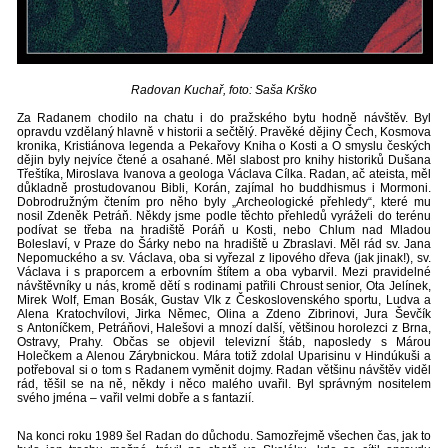
Radovan Kuchař, foto: Saša Krško
Za Radanem chodilo na chatu i do pražského bytu hodně návštěv. Byl
opravdu vzdělaný hlavně v historii a sečtělý. Pravěké dějiny Čech, Kosmova
kronika, Kristiánova legenda a Pekařovy Kniha o Kosti a O smyslu českých
dějin byly nejvíce čtené a osahané. Měl slabost pro knihy historiků Dušana
Třeštíka, Miroslava Ivanova a geologa Václava Cílka. Radan, ač ateista, měl
důkladně prostudovanou Bibli, Korán, zajímal ho buddhismus i Mormoni.
Dobrodružným čtením pro něho byly „Archeologické přehledy“, které mu
nosil Zdeněk Petráň. Někdy jsme podle těchto přehledů vyráželi do terénu
podívat se třeba na hradiště Poráň u Kosti, nebo Chlum nad Mladou
Boleslaví, v Praze do Šárky nebo na hradiště u Zbraslavi. Měl rád sv. Jana
Nepomuckého a sv. Václava, oba si vyřezal z lipového dřeva (jak jinak!), sv.
Václava i s praporcem a erbovním štítem a oba vybarvil. Mezi pravidelné
návštěvníky u nás, kromě dětí s rodinami patřili Chroust senior, Ota Jelínek,
Mirek Wolf, Eman Bosák, Gustav Vlk z Československého sportu, Ludva a
Alena Kratochvílovi, Jirka Němec, Olina a Zdeno Zibrinovi, Jura Ševčík
s Antoníčkem, Petráňovi, Halešovi a mnozí další, většinou horolezci z Brna,
Ostravy, Prahy. Občas se objevil televizní štáb, naposledy s Márou
Holečkem a Alenou Zárybnickou. Mára totiž zdolal Uparisinu v Hindúkuši a
potřeboval si o tom s Radanem vyměnit dojmy. Radan většinu návštěv viděl
rád, těšil se na ně, někdy i něco malého uvařil. Byl správným nositelem
svého jména – vařil velmi dobře a s fantazií.
Na konci roku 1989 šel Radan do důchodu. Samozřejmě všechen čas, jak to