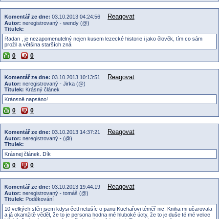
Reagovat
Komentář ze dne:
03.10.2013 04:24:56
Autor:
neregistrovaný - wendy (@)
Titulek:
Radan , je nezapomenutelný nejen kusem lezecké historie i jako člověk, tím co sám
prožil a většina starších zná
0
0
Reagovat
Komentář ze dne:
03.10.2013 10:13:51
Autor:
neregistrovaný - Jirka (@)
Titulek:
Krásný článek
Kránsně napsáno!
0
0
Reagovat
Komentář ze dne:
03.10.2013 14:37:21
Autor:
neregistrovaný - (@)
Titulek:
Krásnej článek. Dík
0
0
Reagovat
Komentář ze dne:
03.10.2013 19:44:19
Autor:
neregistrovaný - tomáš (@)
Titulek:
Poděkování
10 velkých stěn jsem kdysi četl netušíc o panu Kuchařovi téměř nic. Kniha mi učarovala
a já okamžitě věděl, že to je persona hodna mé hluboké úcty, že to je duše té mé velice