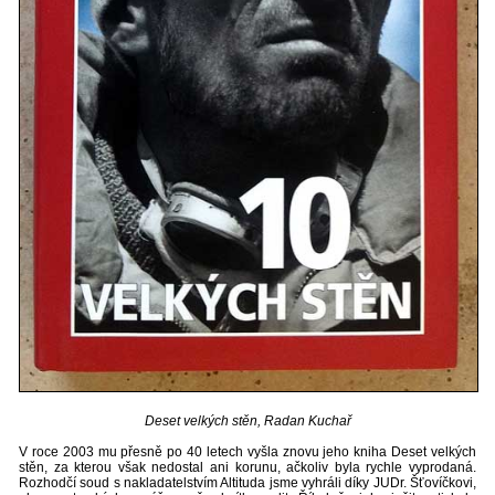
Deset velkých stěn, Radan Kuchař
V roce 2003 mu přesně po 40 letech vyšla znovu jeho kniha Deset velkých
stěn, za kterou však nedostal ani korunu, ačkoliv byla rychle vyprodaná.
Rozhodčí soud s nakladatelstvím Altituda jsme vyhráli díky JUDr. Šťovíčkovi,