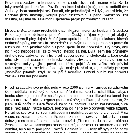
Když jsme zastavili u hospody lidi se chodili dívat, jaká máme kola. Byl to
taky pravěk proti dnešku! Později, na konci století (sic!) jsme si pořídili dva
Authory. Jsou pomalejší než Favorit, ale pohodlnější. A když jsem viděla, že
Radana jízda unavuje, koupili jsme elektrokolo u pana Šonského. Byl
šťastný, že jsme se ještě mohli společně projet po známých trasách.
Milovaný Skalák jsme prochodili křížem krážem nejen za houbami. S Joskou
Rakoncajem se dokonce proletěl nad Českým rájem v jeho „ultralajtu“,
domů se vrátil plný dojmů. V létě jsme spolu hodně lezli po skalách, hlavně
oblíbené spáry, kde se cítil bezpečně i se svým handicapem. A po padesáti
letech od jeho prvního výstupu jsme spolu šli na Kapelníka. Prý proto, aby
ho nikdo nepodezíral, že to vyvedl někdo za něj. Byla jsem jen průměrný
druholezec, vždycky jsem ho před sebou pozorně sledovala a kopírovala
jeho styl. Lezl úsporně, technicky, žádný zbytečný pohyb navíc, jen se
stručnými pokyny „jisti, povol, dobírám, pojď.“ A na vršku mě přivítal
radostným „ahoj, medvídku“ (to byla moje přezdívka), a jen někdy přísným
„medvěde pitomá“, když se mi příliš nedařilo. Lezení s ním byl opravdu
zážitek a krásná podívaná.
Hned na začátku svého důchodu v roce 2000 jsem si v Turnově na zdravotní
škole udělala masérský kurs se zaměřením na sport a rehabilitaci, abych
trochu ulevila jeho potížím se zády a nemocnou nohou. Hlavně na konci dne
byl za to hrozně rád. V legraci (nebo vážně?) mi říkal: „Já jsem tak rád, že
jsem si tě pořídil!“ Které ženské by to nelichotilo! Radan byl introvert, více
mlčel než mluvil, takže taková poklona od něho bylo opravdu velké uznání.
Nerad se svěřoval se svými zdravotními neduhy, většinou je zlehčoval. A už
vůbec ne ženám – lékařkám. Po jedné z mnoha návštěv u doktorky na můj
dotaz „co na to ona“ jsem dostala odpověď: „Přece nebudu takovou pěknou
ženskou otravovat takovejma blbostma!“ Můj doprovod do ordinace zásadně
odmítal, bylo by to pod jeho úroveň. Poslední 2 – 3 roky už byly naše cesty