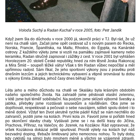
Voloďa Suchý a Radan Kuchař v roce 2005, foto: Petr Jandík
Když jsem šla do důchodu v roce 2000 já, skončil práci v TJ. Byl rád, že už
není na chatě sám. Začali jsme opět cestovat už s novým pasem do Řecka,
Norska, Francie, Španělska, na Maltu, Rhodos, do Egypta, na Kanárské
ostrovy. Z každého výletu jsme si vozili na památku zajímavé kameny nebo
keramiku, Radan stručně zapisoval i zážitky z cest. V roce 2001 byl vyhlášen
Horolezcem 20. století České republiky, hned za ním těsně Joska Rakoncaj
a Míra Šmíd – soupeři těžké váhy! Však s tím Radan vůbec nepočítal a měl
upřímnou radost. Sám říkal, že jeho sportovní výkony jsou z pravěku proti
dnešním lezcům a jejich technickému vybavení a vtipně srovnával tu dobu
s výkony Emila Zátopka, jehož časy dnes běhají ženy.
Léta jeho a mého důchodu na chatě ve Skaláku byla krásným obdobím
našeho společného života. Na zahradě jsme pěstovali vlastní zeleninu,
v létě jsme byli téměř soběstační. Na podzim jsme sklízeli výborné švestky a
jablka, přebytky jsme rozdávali sousedům a návštěvám. Oba jsme se
doplňovali, respektovali a pečovali o sebe navzájem, sdíleli spolu dobré i to
méně dobré. Vždyť ten život ukrutně rychle pádil! Když se nám nechtělo do
zahraničí, jezdili jsme na kolách. První kola zn. Favorit jsme si pořídili hned
po skončení stavby chaty. Vydávali jsme se i na delší trasy do Jičína,
Prachova, Příhraz, na Valečov, do Jizerek, na Kozákov. Rád vypravoval, že
vršek Kozákova dokázal ještě spurtovat. Prostě výlety na kolách byl náš
bezvadný doping, třebaže limitovaný jeho nemocnou nohou. To byly doby,
kdy cyklistů na silnici bylo mnohem méně a všichni se vzájemně zdravili.