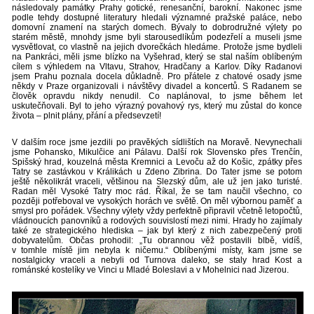
následovaly památky Prahy gotické, renesanční, barokní. Nakonec jsme
podle tehdy dostupné literatury hledali významné pražské paláce, nebo
domovní znamení na starých domech. Bývaly to dobrodružné výlety po
starém městě, mnohdy jsme byli starousedlíkům podezřelí a museli jsme
vysvětlovat, co vlastně na jejich dvorečkách hledáme. Protože jsme bydleli
na Pankráci, měli jsme blízko na Vyšehrad, který se stal naším oblíbeným
cílem s výhledem na Vltavu, Strahov, Hradčany a Karlov. Díky Radanovi
jsem Prahu poznala docela důkladně. Pro přátele z chatové osady jsme
někdy v Praze organizovali i návštěvy divadel a koncertů. S Radanem se
člověk opravdu nikdy nenudil. Co naplánoval, to jsme během let
uskutečňovali. Byl to jeho výrazný povahový rys, který mu zůstal do konce
života – plnit plány, přání a předsevzetí!
V dalším roce jsme jezdili po pravěkých sídlištích na Moravě. Nevynechali
jsme Pohansko, Mikulčice ani Pálavu. Další rok Slovensko přes Trenčín,
Spišský hrad, kouzelná města Kremnici a Levoču až do Košic, zpátky přes
Tatry se zastávkou v Králikách u Zdeno Zibrina. Do Tater jsme se potom
ještě několikrát vraceli, většinou na Slezský dům, ale už jen jako turisté.
Radan měl Vysoké Tatry moc rád. Říkal, že se tam naučil všechno, co
později potřeboval ve vysokých horách ve světě. On měl výbornou paměť a
smysl pro pořádek. Všechny výlety vždy perfektně připravil včetně letopočtů,
vládnoucích panovníků a rodových souvislostí mezi nimi. Hrady ho zajímaly
také ze strategického hlediska – jak byl který z nich zabezpečený proti
dobyvatelům. Občas prohodil: „Tu obrannou věž postavili blbě, vidíš,
v tomhle místě jim nebyla k ničemu.“ Oblíbenými místy, kam jsme se
nostalgicky vraceli a nebyli od Turnova daleko, se staly hrad Kost a
románské kostelíky ve Vinci u Mladé Boleslavi a v Mohelnici nad Jizerou.