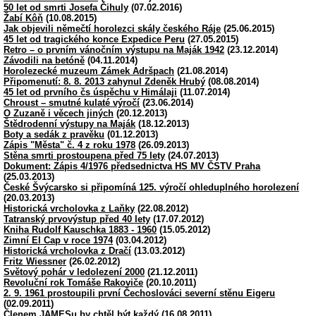
50 let od smrti Josefa Čihuly
(07.02.2016)
Žabí Kôň
(10.08.2015)
Jak objevili němečtí horolezci skály českého Ráje
(25.06.2015)
45 let od tragického konce Expedice Peru
(27.05.2015)
Retro – o prvním vánočním výstupu na Maják 1942
(23.12.2014)
Závodili na betóně
(04.11.2014)
Horolezecké muzeum Zámek Adršpach
(21.08.2014)
Připomenutí: 8. 8. 2013 zahynul Zdeněk Hrubý
(08.08.2014)
45 let od prvního čs úspěchu v Himálaji
(11.07.2014)
Chroust – smutné kulaté výročí
(23.06.2014)
O Zuzaně i věcech jiných
(20.12.2013)
Štědrodenní výstupy na Maják
(18.12.2013)
Boty a sedák z pravěku
(01.12.2013)
Zápis "Města" č. 4 z roku 1978
(26.09.2013)
Stěna smrti prostoupena před 75 lety
(24.07.2013)
Dokument: Zápis 4/1976 předsednictva HS MV ČSTV Praha
(25.03.2013)
České Švýcarsko si připomíná 125. výročí ohleduplného horolezení
(20.03.2013)
Historická vrcholovka z Laňky
(22.08.2012)
Tatranský prvovýstup před 40 lety
(17.07.2012)
Kniha Rudolf Kauschka 1883 - 1960
(15.05.2012)
Zimní El Cap v roce 1974
(03.04.2012)
Historická vrcholovka z Dračí
(13.03.2012)
Fritz Wiessner
(26.02.2012)
Světový pohár v ledolezení 2000
(21.12.2011)
Revoluční rok Tomáše Rakoviče
(20.10.2011)
2. 9. 1961 prostoupili první Čechoslováci severní stěnu Eigeru
(02.09.2011)
Členem JAMESu by chtěl být každý
(16.08.2011)