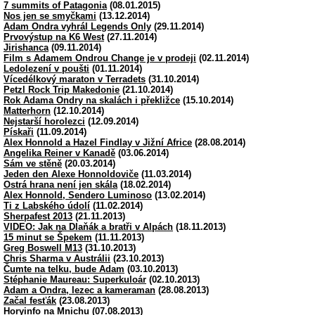
7 summits of Patagonia
(08.01.2015)
Nos jen se smyčkami
(13.12.2014)
Adam Ondra vyhrál Legends Only
(29.11.2014)
Prvovýstup na K6 West
(27.11.2014)
Jirishanca
(09.11.2014)
Film s Adamem Ondrou Change je v prodeji
(02.11.2014)
Ledolezení v poušti
(01.11.2014)
Vícedélkový maraton v Terradets
(31.10.2014)
Petzl Rock Trip Makedonie
(21.10.2014)
Rok Adama Ondry na skalách i překližce
(15.10.2014)
Matterhorn
(12.10.2014)
Nejstarší horolezci
(12.09.2014)
Pískaři
(11.09.2014)
Alex Honnold a Hazel Findlay v Jižní Africe
(28.08.2014)
Angelika Reiner v Kanadě
(03.06.2014)
Sám ve stěně
(20.03.2014)
Jeden den Alexe Honnoldoviče
(11.03.2014)
Ostrá hrana není jen skála
(18.02.2014)
Alex Honnold, Sendero Luminoso
(13.02.2014)
Ti z Labského údolí
(11.02.2014)
Sherpafest 2013
(21.11.2013)
VIDEO: Jak na Dlaňák a bratři v Alpách
(18.11.2013)
15 minut se Špekem
(11.11.2013)
Greg Boswell M13
(31.10.2013)
Chris Sharma v Austrálii
(23.10.2013)
Čumte na telku, bude Adam
(03.10.2013)
Stéphanie Maureau: Superkuloár
(02.10.2013)
Adam a Ondra, lezec a kameraman
(28.08.2013)
Začal fesťák
(23.08.2013)
Horyinfo na Mnichu
(07.08.2013)