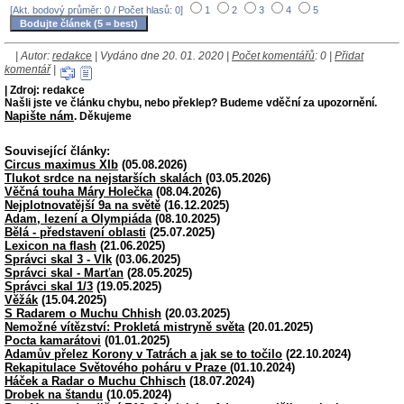
[Akt. bodový průměr: 0 / Počet hlasů: 0]
1
2
3
4
5
| Autor:
redakce
| Vydáno dne 20. 01. 2020 |
Počet komentářů
: 0 |
Přidat
komentář
|
| Zdroj: redakce
Našli jste ve článku chybu, nebo překlep? Budeme vděční za upozornění.
Napište nám
. Děkujeme
Související články:
Circus maximus XIb
(05.08.2026)
Tlukot srdce na nejstarších skalách
(03.05.2026)
Věčná touha Máry Holečka
(08.04.2026)
Nejplotnovatější 9a na světě
(16.12.2025)
Adam, lezení a Olympiáda
(08.10.2025)
Bělá - představení oblasti
(25.07.2025)
Lexicon na flash
(21.06.2025)
Správci skal 3 - Vlk
(03.06.2025)
Správci skal - Marťan
(28.05.2025)
Správci skal 1/3
(19.05.2025)
Věžák
(15.04.2025)
S Radarem o Muchu Chhish
(20.03.2025)
Nemožné vítězství: Prokletá mistryně světa
(20.01.2025)
Pocta kamarátovi
(01.01.2025)
Adamův přelez Korony v Tatrách a jak se to točilo
(22.10.2024)
Rekapitulace Světového poháru v Praze
(01.10.2024)
Háček a Radar o Muchu Chhisch
(18.07.2024)
Drobek na štandu
(10.05.2024)