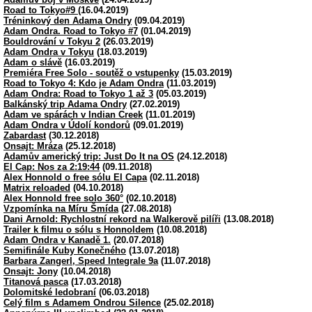
Road to Tokyo#9
(16.04.2019)
Tréninkový den Adama Ondry
(09.04.2019)
Adam Ondra. Road to Tokyo #7
(01.04.2019)
Bouldrování v Tokyu 2
(26.03.2019)
Adam Ondra v Tokyu
(18.03.2019)
Adam o slávě
(16.03.2019)
Premiéra Free Solo - soutěž o vstupenky
(15.03.2019)
Road to Tokyo 4: Kdo je Adam Ondra
(11.03.2019)
Adam Ondra: Road to Tokyo 1 až 3
(05.03.2019)
Balkánský trip Adama Ondry
(27.02.2019)
Adam ve spárách v Indian Creek
(11.01.2019)
Adam Ondra v Údolí kondorů
(09.01.2019)
Zabardast
(30.12.2018)
Onsajt: Mráza
(25.12.2018)
Adamův americký trip: Just Do It na OS
(24.12.2018)
El Cap: Nos za 2:19:44
(09.11.2018)
Alex Honnold o free sólu El Capa
(02.11.2018)
Matrix reloaded
(04.10.2018)
Alex Honnold free solo 360°
(02.10.2018)
Vzpomínka na Míru Šmída
(27.08.2018)
Dani Arnold: Rychlostní rekord na Walkerově pilíři
(13.08.2018)
Trailer k filmu o sólu s Honnoldem
(10.08.2018)
Adam Ondra v Kanadě 1.
(20.07.2018)
Semifinále Kuby Konečného
(13.07.2018)
Barbara Zangerl, Speed Integrale 9a
(11.07.2018)
Onsajt: Jony
(10.04.2018)
Titanová pasca
(17.03.2018)
Dolomitské ledobraní
(06.03.2018)
Celý film s Adamem Ondrou Silence
(25.02.2018)