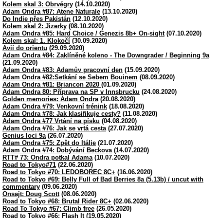
Kolem skal 3: Obrvégry
(14.10.2020)
Adam Ondra #87: Atene Naturale
(13.10.2020)
Do Indie přes Pakistán
(12.10.2020)
Kolem skal 2: Jizerky
(08.10.2020)
Adam Ondra #85: Hard Choice / Genezis 8b+ On-sight
(07.10.2020)
Kolem skal: 1. Klokočí
(30.09.2020)
Avií do orientu
(29.09.2020)
Adam Ondra #84: Zaklíněné koleno - The Downgrader / Beginning 9a
(21.09.2020)
Adam Ondra #83: Adamův pracovní den
(15.09.2020)
Adam Ondra #82:Setkání se Sebem Bouinem
(08.09.2020)
Adam Ondra #81: Briancon 2020
(01.09.2020)
Adam Ondra 80: Příprava na SP v Innsbrucku
(24.08.2020)
Golden memories: Adam Ondra
(20.08.2020)
Adam Ondra #79: Venkovní trénink
(18.08.2020)
Adam Ondra #78: Jak klasifikuje cesty?
(11.08.2020)
Adam Ondra #77 Vrtání na písku
(04.08.2020)
Adam Ondra #76: Jak se vrtá cesta
(27.07.2020)
Genius loci 9a
(26.07.2020)
Adam Ondra #75: Zpět do Itálie
(21.07.2020)
Adam Ondra #74: Dobývání Beckova
(14.07.2020)
RTT# 73: Ondra potkal Adama
(10.07.2020)
Road to Tokyo#71
(22.06.2020)
Road to Tokyo #70: LEDOBOREC 8C+
(16.06.2020)
Road to Tokyo #69: Belly Full of Bad Berries 8a (5.13b) / uncut with
commentary
(09.06.2020)
Onsajt: Doug Scott
(08.06.2020)
Road to Tokyo #68: Brutal Rider 8C+
(02.06.2020)
Road To Tokyo #67: Climb free
(26.05.2020)
Road to Tokyo #66: Flash It
(19.05.2020)