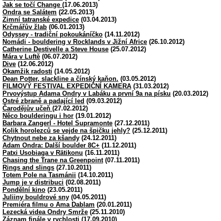
Jak se točí Change
(17.06.2013)
Ondra se Salátem
(22.05.2013)
Zimní tatranské expedice
(03.04.2013)
Krčmářův žlab
(06.01.2013)
Odyssey - tradiční pokoukáníčko
(14.11.2012)
Nomádi - bouldering v Rocklands v Jižní Africe
(26.10.2012)
Catherine Destivelle a Steve House
(25.07.2012)
Mára v Luftě
(06.07.2012)
Dive
(12.06.2012)
Okamžik radosti
(14.05.2012)
Dean Potter, slackline a čínský kaňon.
(03.05.2012)
FILMOVÝ FESTIVAL EXPEDIČNÍ KAMERA
(31.03.2012)
Prvovýstup Adama Ondry v Labáku a první 9a na písku
(20.03.2012)
Ostré zbraně a padající led
(09.03.2012)
Čarodějův učeň
(27.02.2012)
Něco boulderingu i hor
(19.01.2012)
Barbara Zangerl - Hotel Supramonte
(27.12.2011)
Kolik horolezců se vejde na špičku jehly?
(25.12.2011)
Chytnout nebe za kšandy
(24.12.2011)
Adam Ondra: Další boulder 8C+
(11.12.2011)
Patxi Usobiaga v Rätikonu
(16.11.2011)
Chasing the Trane na Greenpoint
(07.11.2011)
Rings and slings
(27.10.2011)
Totem Pole na Tasmánii
(14.10.2011)
Jump je v distribuci
(02.08.2011)
Pondělní kino
(23.05.2011)
Juliiny bouldrové sny
(04.05.2011)
Premiéra filmu o Ama Dablam
(20.01.2011)
Lezecká videa Ondry Smrže
(25.11.2010)
Záznam finále v rychlosti
(17.09.2010)