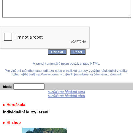
V rámci komentářů nelze používat tagy HTML.
Pro vložení tučného textu, odkazu nebo e-mailové adresy využijte následující značky:
[b]tučné[/b], [url]http://www.domeny.cz[/url], [email]jmeno@domena.cz[/email]
hledej
rozšířené hledání cest
rozšířené hledání chat
Horoškola
Individuální kurzy lezení
HI shop