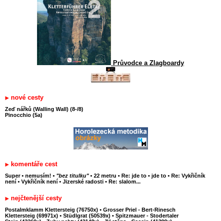
Průvodce a Zlagboardy
nové cesty
Zeď nářků (Walling Wall) (8-/8)
Pinocchio (5a)
komentáře cest
Super
•
nemusím!
•
"bez titulku"
•
22 metru
•
Re: jde to
•
jde to
•
Re: Vykřičník
není
•
Vykřičník není
•
Jizerské radosti
•
Re: slalom...
nejčtenější cesty
Postalmklamm Klettersteig (76750x)
•
Grosser Priel - Bert-Rinesch
Klettersteig (69971x)
•
Stüdlgrat (50539x)
•
Spitzmauer - Stodertaler