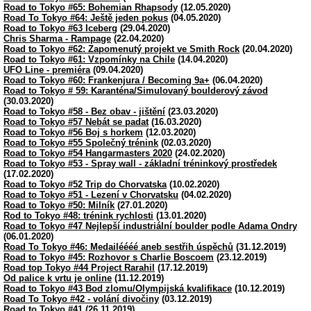
Road to Tokyo #65: Bohemian Rhapsody
(12.05.2020)
Road To Tokyo #64: Ještě jeden pokus
(04.05.2020)
Road to Tokyo #63 Iceberg
(29.04.2020)
Chris Sharma - Rampage
(22.04.2020)
Road to Tokyo #62: Zapomenutý projekt ve Smith Rock
(20.04.2020)
Road to Tokyo #61: Vzpomínky na Chile
(14.04.2020)
UFO Line - premiéra
(09.04.2020)
Road to Tokyo #60: Frankenjura / Becoming 9a+
(06.04.2020)
Road to Tokyo # 59: Karanténa/Simulovaný boulderový závod
(30.03.2020)
Road to Tokyo #58 - Bez obav - jištění
(23.03.2020)
Road to Tokyo #57 Nebát se padat
(16.03.2020)
Road to Tokyo #56 Boj s horkem
(12.03.2020)
Road to Tokyo #55 Společný trénink
(02.03.2020)
Road to Tokyo #54 Hangarmasters 2020
(24.02.2020)
Road to Tokyo #53 - Spray wall - základní tréninkový prostředek
(17.02.2020)
Road to Tokyo #52 Trip do Chorvatska
(10.02.2020)
Road to Tokyo #51 - Lezení v Chorvatsku
(04.02.2020)
Road to Tokyo #50: Milník
(27.01.2020)
Rod to Tokyo #48: trénink rychlosti
(13.01.2020)
Road to Tokyo #47 Nejlepší industriální boulder podle Adama Ondry
(06.01.2020)
Road To Tokyo #46: Medailéééé aneb sestřih úspěchů
(31.12.2019)
Road to Tokyo #45: Rozhovor s Charlie Boscoem
(23.12.2019)
Road top Tokyo #44 Project Rarahil
(17.12.2019)
Od palice k vrtu je online
(11.12.2019)
Road to Tokyo #43 Bod zlomu/Olympijská kvalifikace
(10.12.2019)
Road To Tokyo #42 - volání divočiny
(03.12.2019)
Road to Tokyo #41
(26.11.2019)