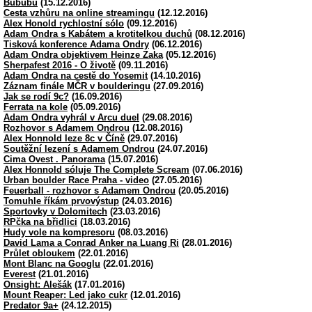
Bububu
(15.12.2016)
Cesta vzhůru na online streamingu
(12.12.2016)
Alex Honold rychlostní sólo
(09.12.2016)
Adam Ondra s Kabátem a krotitelkou duchů
(08.12.2016)
Tisková konference Adama Ondry
(06.12.2016)
Adam Ondra objektivem Heinze Zaka
(05.12.2016)
Sherpafest 2016 - O životě
(09.11.2016)
Adam Ondra na cestě do Yosemit
(14.10.2016)
Záznam finále MČR v boulderingu
(27.09.2016)
Jak se rodí 9c?
(16.09.2016)
Ferrata na kole
(05.09.2016)
Adam Ondra vyhrál v Arcu duel
(29.08.2016)
Rozhovor s Adamem Ondrou
(12.08.2016)
Alex Honnold leze 8c v Číně
(29.07.2016)
Soutěžní lezení s Adamem Ondrou
(24.07.2016)
Cima Ovest . Panorama
(15.07.2016)
Alex Honnold sóluje The Complete Scream
(07.06.2016)
Urban boulder Race Praha - video
(27.05.2016)
Feuerball - rozhovor s Adamem Ondrou
(20.05.2016)
Tomuhle říkám prvovýstup
(24.03.2016)
Sportovky v Dolomitech
(23.03.2016)
RPčka na břidlici
(18.03.2016)
Hudy vole na kompresoru
(08.03.2016)
David Lama a Conrad Anker na Luang Ri
(28.01.2016)
Průlet obloukem
(22.01.2016)
Mont Blanc na Googlu
(22.01.2016)
Everest
(21.01.2016)
Onsight: Alešák
(17.01.2016)
Mount Reaper: Led jako cukr
(12.01.2016)
Predator 9a+
(24.12.2015)