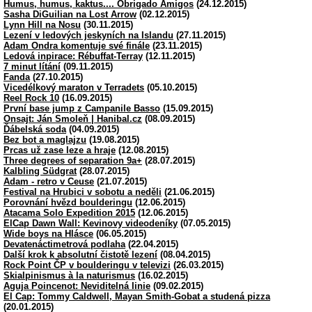
Humus, humus, kaktus.... Obrigado Amigos
(24.12.2015)
Sasha DiGuilian na Lost Arrow
(02.12.2015)
Lynn Hill na Nosu
(30.11.2015)
Lezení v ledových jeskyních na Islandu
(27.11.2015)
Adam Ondra komentuje své finále
(23.11.2015)
Ledová inpirace: Rébuffat-Terray
(12.11.2015)
7 minut lítání
(09.11.2015)
Fanda
(27.10.2015)
Vicedélkový maraton v Terradets
(05.10.2015)
Reel Rock 10
(16.09.2015)
První base jump z Campanile Basso
(15.09.2015)
Onsajt: Ján Smoleň | Hanibal.cz
(08.09.2015)
Ďábelská soda
(04.09.2015)
Bez bot a maglajzu
(19.08.2015)
Prcas už zase leze a hraje
(12.08.2015)
Three degrees of separation 9a+
(28.07.2015)
Kalbling Südgrat
(28.07.2015)
Adam - retro v Ceuse
(21.07.2015)
Festival na Hrubici v sobotu a neděli
(21.06.2015)
Porovnání hvězd boulderingu
(12.06.2015)
Atacama Solo Expedition 2015
(12.06.2015)
ElCap Dawn Wall: Kevinovy videodeníky
(07.05.2015)
Wide boys na Hlásce
(06.05.2015)
Devatenáctimetrová podlaha
(22.04.2015)
Další krok k absolutní čistotě lezení
(08.04.2015)
Rock Point ČP v boulderingu v televizi
(26.03.2015)
Skialpinismus à la naturismus
(16.02.2015)
Aguja Poincenot: Neviditelná linie
(09.02.2015)
El Cap: Tommy Caldwell, Mayan Smith-Gobat a studená pizza
(20.01.2015)