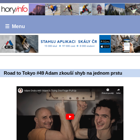
☰ Menu
Road to Tokyo #49 Adam zkouší shyb na jednom prstu