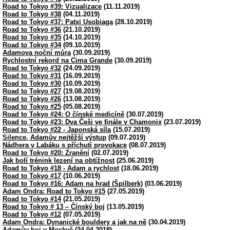
Road to Tokyo #39: Vizualizace
(11.11.2019)
Road to Tokyo #38
(04.11.2019)
Road to Tokyo #37: Patxi Usobiaga
(28.10.2019)
Road to Tokyo #36
(21.10.2019)
Road to Tokyo #35
(14.10.2019)
Road to Tokyo #34
(09.10.2019)
Adamova noční můra
(30.09.2019)
Rychlostní rekord na Cima Grande
(30.09.2019)
Road to Tokyo #32
(24.09.2019)
Road to Tokyo #31
(16.09.2019)
Road to Tokyo #30
(10.09.2019)
Road to Tokyo #27
(19.08.2019)
Road to Tokyo #26
(13.08.2019)
Road to Tokyo #25
(05.08.2019)
Road to Tokyo #24: O čínské medicíně
(30.07.2019)
Road to Tokyo #23: Dva Češi ve finále v Chamonix
(23.07.2019)
Road to Tokyo #22 - Japonská síla
(15.07.2019)
Silence, Adamův nejtěžší výstup
(09.07.2019)
Nádhera v Labáku s příchutí provokace
(08.07.2019)
Road to Tokyo #20: Zranění
(02.07.2019)
Jak bolí trénink lezení na obtížnost
(25.06.2019)
Road to Tokyo #18 - Adam a rychlost
(18.06.2019)
Road to Tokyo #17
(10.06.2019)
Road to Tokyo #16: Adam na hrad (Špilberk)
(03.06.2019)
Adam Ondra: Road to Tokyo #15
(27.05.2019)
Road to Tokyo #14
(21.05.2019)
Road to Tokyo # 13 – Čínský boj
(13.05.2019)
Road to Tokyo #12
(07.05.2019)
Adam Ondra: Dynanické bouldery a jak na ně
(30.04.2019)
Adamův boj v Moskvě
(24.04.2019)