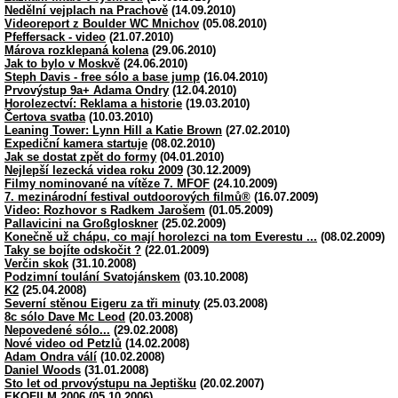
Nedělní vejplach na Prachově
(14.09.2010)
Videoreport z Boulder WC Mnichov
(05.08.2010)
Pfeffersack - video
(21.07.2010)
Márova rozklepaná kolena
(29.06.2010)
Jak to bylo v Moskvě
(24.06.2010)
Steph Davis - free sólo a base jump
(16.04.2010)
Prvovýstup 9a+ Adama Ondry
(12.04.2010)
Horolezectví: Reklama a historie
(19.03.2010)
Čertova svatba
(10.03.2010)
Leaning Tower: Lynn Hill a Katie Brown
(27.02.2010)
Expediční kamera startuje
(08.02.2010)
Jak se dostat zpět do formy
(04.01.2010)
Nejlepší lezecká videa roku 2009
(30.12.2009)
Filmy nominované na vítěze 7. MFOF
(24.10.2009)
7. mezinárodní festival outdoorových filmů®
(16.07.2009)
Video: Rozhovor s Radkem Jarošem
(01.05.2009)
Pallavicini na Großgloskner
(25.02.2009)
Konečně už chápu, co mají horolezci na tom Everestu ...
(08.02.2009)
Taky se bojíte odskočit ?
(22.01.2009)
Verčin skok
(31.10.2008)
Podzimní toulání Svatojánskem
(03.10.2008)
K2
(25.04.2008)
Severní stěnou Eigeru za tři minuty
(25.03.2008)
8c sólo Dave Mc Leod
(20.03.2008)
Nepovedené sólo...
(29.02.2008)
Nové video od Petzlů
(14.02.2008)
Adam Ondra válí
(10.02.2008)
Daniel Woods
(31.01.2008)
Sto let od prvovýstupu na Jeptišku
(20.02.2007)
EKOFILM 2006
(05.10.2006)