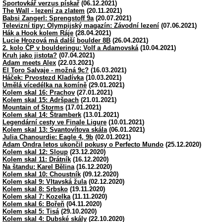
Sportovkář verzus pískař
(06.12.2021)
The Wall - lezení za zlatem
(20.11.2021)
Babsi Zangerl: Sprengstoff 9a
(20.07.2021)
Televizní tipy: Olympijský magazín: Závodní lezení
(07.06.2021)
Hák a Hook kolem Ráje
(28.04.2021)
Lucie Hrozová má další boulder 8B
(26.04.2021)
2. kolo ČP v boulderingu: Volf a Adamovská
(10.04.2021)
Kruh jako jistota?
(07.04.2021)
Adam meets Alex
(22.03.2021)
El Toro Salvaje - možná 9c?
(16.03.2021)
Háček: Prvostezd Kladívka
(10.03.2021)
Umělá vícedélka na komíně
(29.01.2021)
Kolem skal 16: Prachov
(27.01.2021)
Kolem skal 15: Adršpach
(21.01.2021)
Mountain of Storms
(17.01.2021)
Kolem skal 14: Štramberk
(13.01.2021)
Legendární cesty ve Finale Ligure
(10.01.2021)
Kolem skal 13: Svantovítova skála
(06.01.2021)
Julia Chanourdie: Eagle 4, 9b
(02.01.2021)
Adam Ondra letos ukončil pokusy o Perfecto Mundo
(25.12.2020)
Kolem skal 12: Sloup
(23.12.2020)
Kolem skal 11: Drátník
(16.12.2020)
Na štandu: Karel Bělina
(16.12.2020)
Kolem skal 10: Choustník
(09.12.2020)
Kolem skal 9: Vltavská žula
(02.12.2020)
Kolem skal 8: Srbsko
(19.11.2020)
Kolem skal 7: Kozelka
(11.11.2020)
Kolem skal 6: Bořeň
(04.11.2020)
Kolem skal 5: Tisá
(29.10.2020)
Kolem skal 4: Dubské skály
(22.10.2020)