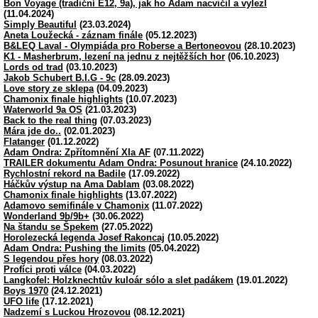
Bon Voyage (tradiční E12, 9a), jak ho Adam nacvičil a vylezl
(11.04.2024)
Simply Beautiful
(23.03.2024)
Aneta Loužecká - záznam finále
(05.12.2023)
B&LEQ Laval - Olympiáda pro Roberse a Bertoneovou
(28.10.2023)
K1 - Masherbrum, lezení na jednu z nejtěžších hor
(06.10.2023)
Lords od trad
(03.10.2023)
Jakob Schubert B.I.G - 9c
(28.09.2023)
Love story ze sklepa
(04.09.2023)
Chamonix finale highlights
(10.07.2023)
Waterworld 9a OS
(21.03.2023)
Back to the real thing
(07.03.2023)
Mára jde do..
(02.01.2023)
Flatanger
(01.12.2022)
Adam Ondra: Zpřítomnění XIa AF
(07.11.2022)
TRAILER dokumentu Adam Ondra: Posunout hranice
(24.10.2022)
Rychlostní rekord na Badile
(17.09.2022)
Háčkův výstup na Ama Dablam
(03.08.2022)
Chamonix finale highlights
(13.07.2022)
Adamovo semifinále v Chamonix
(11.07.2022)
Wonderland 9b/9b+
(30.06.2022)
Na štandu se Špekem
(27.05.2022)
Horolezecká legenda Josef Rakoncaj
(10.05.2022)
Adam Ondra: Pushing the limits
(05.04.2022)
S legendou přes hory
(08.03.2022)
Profíci proti válce
(04.03.2022)
Langkofel: Holzknechtův kuloár sólo a slet padákem
(19.01.2022)
Boys 1970
(24.12.2021)
UFO life
(17.12.2021)
Nadzemí s Luckou Hrozovou
(08.12.2021)