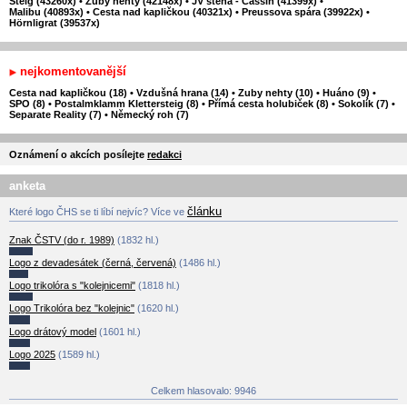
Steig (43260x)
•
Zuby nehty (42148x)
•
JV stěna - Cassin (41399x)
•
Malibu (40893x)
•
Cesta nad kapličkou (40321x)
•
Preussova spára (39922x)
•
Hörnligrat (39537x)
nejkomentovanější
Cesta nad kapličkou (18)
•
Vzdušná hrana (14)
•
Zuby nehty (10)
•
Huáno (9)
•
SPO (8)
•
Postalmklamm Klettersteig (8)
•
Přímá cesta holubiček (8)
•
Sokolík (7)
•
Separate Reality (7)
•
Německý roh (7)
Oznámení o akcích posílejte
redakci
anketa
článku
Které logo ČHS se ti líbí nejvíc? Více ve
Znak ČSTV (do r. 1989)
(1832 hl.)
Logo z devadesátek (černá, červená)
(1486 hl.)
Logo trikolóra s "kolejnicemi"
(1818 hl.)
Logo Trikolóra bez "kolejnic"
(1620 hl.)
Logo drátový model
(1601 hl.)
Logo 2025
(1589 hl.)
Celkem hlasovalo: 9946