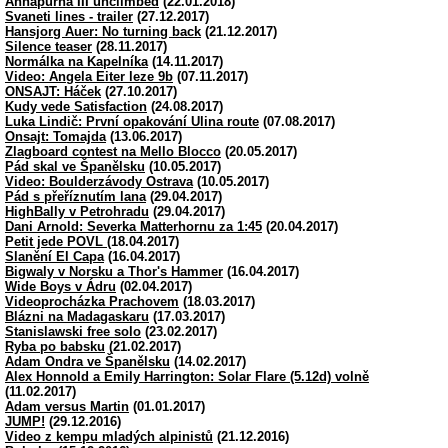
Annapúrna III unclimbed
(22.01.2018)
Svaneti lines - trailer
(27.12.2017)
Hansjorg Auer: No turning back
(21.12.2017)
Silence teaser
(28.11.2017)
Normálka na Kapelníka
(14.11.2017)
Video: Angela Eiter leze 9b
(07.11.2017)
ONSAJT: Háček
(27.10.2017)
Kudy vede Satisfaction
(24.08.2017)
Luka Lindič: První opakování Ulina route
(07.08.2017)
Onsajt: Tomajda
(13.06.2017)
Zlagboard contest na Mello Blocco
(20.05.2017)
Pád skal ve Španělsku
(10.05.2017)
Video: Boulderzávody Ostrava
(10.05.2017)
Pád s přeříznutím lana
(29.04.2017)
HighBally v Petrohradu
(29.04.2017)
Dani Arnold: Severka Matterhornu za 1:45
(20.04.2017)
Petit jede POVL
(18.04.2017)
Slanění El Capa
(16.04.2017)
Bigwaly v Norsku a Thor's Hammer
(16.04.2017)
Wide Boys v Ádru
(02.04.2017)
Videoprocházka Prachovem
(18.03.2017)
Blázni na Madagaskaru
(17.03.2017)
Stanislawski free solo
(23.02.2017)
Ryba po babsku
(21.02.2017)
Adam Ondra ve Španělsku
(14.02.2017)
Alex Honnold a Emily Harrington: Solar Flare (5.12d) volně
(11.02.2017)
Adam versus Martin
(01.01.2017)
JUMP!
(29.12.2016)
Video z kempu mladých alpinistů
(21.12.2016)