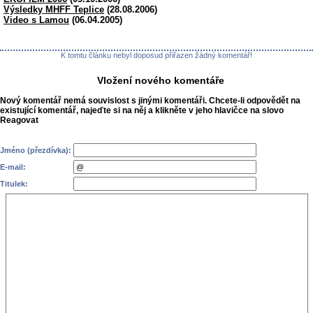
Výsledky MHFF Teplice
(28.08.2006)
Video s Lamou
(06.04.2005)
K tomtu článku nebyl doposud přiřazen žádný komentář!
Vložení nového komentáře
Nový komentář nemá souvislost s jinými komentáři. Chcete-li odpovědět na
existující komentář, najeďte si na něj a klikněte v jeho hlavičce na slovo
Reagovat
Jméno (přezdívka):
E-mail:
Titulek: