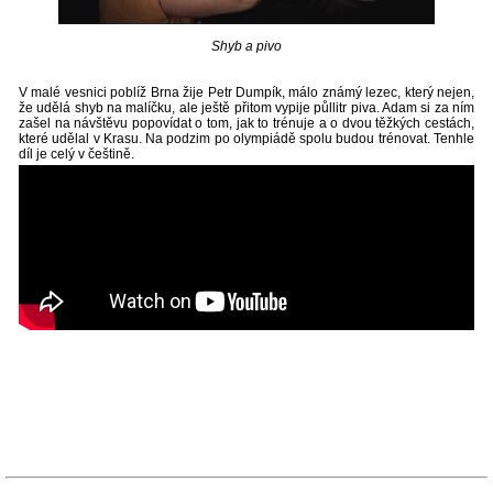
Shyb a pivo
V malé vesnici poblíž Brna žije Petr Dumpík, málo známý lezec, který nejen,
že udělá shyb na malíčku, ale ještě přitom vypije půllitr piva. Adam si za ním
zašel na návštěvu popovídat o tom, jak to trénuje a o dvou těžkých cestách,
které udělal v Krasu. Na podzim po olympiádě spolu budou trénovat. Tenhle
díl je celý v češtině.