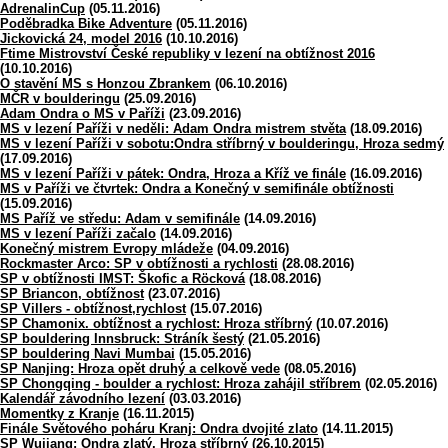
AdrenalinCup
(05.11.2016)
Poděbradka Bike Adventure
(05.11.2016)
Jickovická 24, model 2016
(10.10.2016)
Ftime Mistrovství České republiky v lezení na obtížnost 2016
(10.10.2016)
O stavění MS s Honzou Zbrankem
(06.10.2016)
MČR v boulderingu
(25.09.2016)
Adam Ondra o MS v Paříži
(23.09.2016)
MS v lezení Paříži v neděli: Adam Ondra mistrem stvěta
(18.09.2016)
MS v lezení Paříži v sobotu:Ondra stříbrný v boulderingu, Hroza sedmý
(17.09.2016)
MS v lezení Paříži v pátek: Ondra, Hroza a Kříž ve finále
(16.09.2016)
MS v Paříži ve čtvrtek: Ondra a Konečný v semifinále obtížnosti
(15.09.2016)
MS Paříž ve středu: Adam v semifinále
(14.09.2016)
MS v lezení Paříži začalo
(14.09.2016)
Konečný mistrem Evropy mládeže
(04.09.2016)
Rockmaster Arco: SP v obtížnosti a rychlosti
(28.08.2016)
SP v obtížnosti IMST: Škofic a Röcková
(18.08.2016)
SP Briancon, obtížnost
(23.07.2016)
SP Villers - obtížnost,rychlost
(15.07.2016)
SP Chamonix. obtížnost a rychlost: Hroza stříbrný
(10.07.2016)
SP bouldering Innsbruck: Stráník šestý
(21.05.2016)
SP bouldering Navi Mumbai
(15.05.2016)
SP Nanjing: Hroza opět druhý a celkově vede
(08.05.2016)
SP Chongqing - boulder a rychlost: Hroza zahájil stříbrem
(02.05.2016)
Kalendář závodního lezení
(03.03.2016)
Momentky z Kranje
(16.11.2015)
Finále Světového poháru Kranj: Ondra dvojité zlato
(14.11.2015)
SP Wujiang: Ondra zlatý, Hroza stříbrný
(26.10.2015)