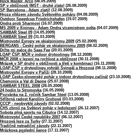
Rock Master, Arco
(08.09.2009)
SP v obtížnosti IMST - druhé zlato!
(26.08.2009)
SP Barcelona - Adam zlatý!
(12.08.2009)
Hroza vítězem závodu Světového poháru
(04.08.2009)
Outdoor Speedcup Friedrichshafen
(19.07.2009)
Ondra proti Sharmovi
(16.07.2009)
MS 2009 v Xiningu - Adam Ondra vicemistrem světa
(04.07.2009)
SAMBAR Steel 09
(14.05.2009)
SAMBAR Steel 09
(31.03.2009)
Mistrovství Evropy ve skialpinismu 2009
(25.02.2009)
BERGANS - Český pohár ve skialpinismu 2009
(08.02.2009)
Držte mi palce do Saas Fee
(20.01.2009)
LOAP ČSP, MČR v indoor drytoolingu
(08.12.2008)
MČR 2008 v lezení na rychlost a obtížnost
(30.11.2008)
Mrázek v SP druhý v obtížnosti a třetí v kombinaci
(16.11.2008)
LOAP-ČSP v drytoolingu vyhráli Švingál a Hrozová
(08.11.2008)
Mistrovství Evropy v Paříži
(28.10.2008)
LOAP Česko-slovenský pohár v indoor drytoolingu začíná!
(23.10.2008)
Chamonix a Val di Daone
(25.07.2008)
SAMBAR STEEL 2008
(28.05.2008)
24 hodin le Stromovka
(16.05.2008)
Pozvánka na 2. ročník Sambar Steel
(13.05.2008)
Stříbrná radost Karolíny Grohové
(03.03.2008)
CCCP - neobvyklé závody
(02.02.2008)
ČHS zbrojí na Světový pohár v ledolezení
(26.12.2007)
Sobota plná sportu na Cibulce
(14.12.2007)
Mistrovství České republiky 2007
(06.12.2007)
Hrozová leze za Turky
(27.11.2007)
Tradičně netradiční závody
(22.11.2007)
Mrázkova poslední šance
(17.11.2007)