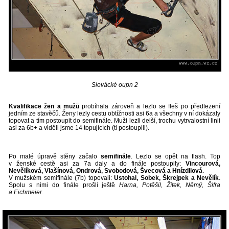
Slovácké oupn 2
Kvalifikace žen a mužů
probíhala zároveň a lezlo se fleš po předlezení
jedním ze stavěčů. Ženy lezly cestu obtížnosti asi 6a a všechny v ní dokázaly
topovat a tím postoupit do semifinále. Muži lezli delší, trochu vytrvalostní linii
asi za 6b+ a viděli jsme 14 topujících (ti postoupili).
Po malé úpravě stěny začalo
semifinále
. Lezlo se opět na flash. Top
v ženské cestě asi za 7a daly a do finále postoupily:
Vincourová,
Nevělíková, Vlašínová, Ondrová, Svobodová, Švecová a Hnízdilová
.
V mužském semifinále (7b) topovali:
Ustohal, Sobek, Škrejpek a Nevělík
.
Spolu s nimi do finále prošli ještě
Harna, Potěšil, Žítek, Němý, Šifra
a Eichmeier
.