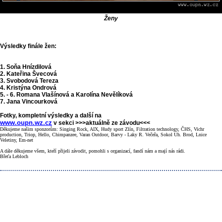
Ženy
Výsledky finále žen:
1. Soňa Hnízdilová
2. Kateřina Švecová
3. Svobodová Tereza
4. Kristýna Ondrová
5. - 6. Romana Vlašínová a Karolína Nevělíková
7. Jana Vincourková
Fotky, kompletní výsledky a další na
www.oupn.wz.cz
v sekci >>>aktuálně ze závodu<<<
Děkujeme našim sponzorům: Singing Rock, AIX, Hudy sport Zlín, Filtration technology, ČHS, Vichr
production, Triop, Hello, Chimpanzee, Varan Outdoor, Barvy - Laky R. Večeřa, Sokol Uh. Brod, Lnice
Veletiny, Em-net
A dále děkujeme všem, kteří přijeli závodit, pomohli s organizací, fandí nám a mají nás rádi.
Břeťa Lebloch