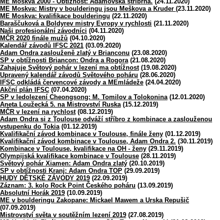
ME Moskva 2000 - Obtížnost: Adamovská stříbrná.
(24.11.2020)
ME Moskva: Mistry v boulderingu jsou Meškova a Kruder
(23.11.2020)
ME Moskva: kvalifikace boulderingu
(22.11.2020)
Baraščuková a Boldyrev mistry Evropy v rychlosti
(21.11.2020)
Naši profesionální závodníci
(04.11.2020)
MČR 2020 finále mužů
(04.10.2020)
Kalendář závodů IFSC 2021
(03.09.2020)
Adam Ondra zaslouženě zlatý v Brianconu
(23.08.2020)
SP v obtížnosti Briancon: Ondra a Rogora
(21.08.2020)
Zahajuje Světový pohár v lezení ma obtížnost
(19.08.2020)
Upravený kalendář závodů Světového poháru
(28.06.2020)
IFSC odkládá červencové závody a MEmládeže
(24.04.2020)
Akční plán IFSC
(07.04.2020)
SP v ledolezení Cheongsong: M. Tomilov a Tolokonina
(12.01.2020)
Aneta Loužecká 5. na Mistrovství Ruska
(15.12.2019)
MČR v lezení na rychlost
(08.12.2019)
Adam Ondra si z Toulouse odváží stříbro z kombinace a zaslouženou
vstupenku do Tokia
(01.12.2019)
Kvalifikační závod kombinace v Toulouse, finále ženy
(01.12.2019)
Kvalifikační závod kombinace v Toulouse, Adam Ondra 2.
(30.11.2019)
Kombinace v Toulouse, kvalifikace na OH - ženy
(29.11.2019)
Olympijská kvalifikace kombinace v Toulouse
(28.11.2019)
Světový pohár Xiamen: Adam Ondra zlatý
(20.10.2019)
SP v obtížnosti Kranj: Adam Ondra TOP
(29.09.2019)
HUDY DĚTSKÉ ZÁVODY 2019
(22.09.2019)
Záznam: 3. kolo Rock Point Českého poháru
(13.09.2019)
Absolutní Horák 2019
(10.09.2019)
ME v boulderingu Zakopane: Mickael Mawem a Urska Repušič
(07.09.2019)
Mistrovství světa v soutěžním lezení 2019
(27.08.2019)