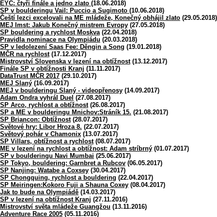
EYC: čtyři finále a jedno zlato
(18.06.2018)
SP v boulderingu Vail: Puccio a Sugimoto
(10.06.2018)
Čeští lezci excelovali na ME mládeže, Konečný obhájil zlato
(29.05.2018)
MEJ Imst: Jakub Konečný mistrem Evropy
(27.05.2018)
SP bouldering a rychlost Moskva
(22.04.2018)
Pravidla nominace na Olympiádu
(20.03.2018)
SP v ledolezení Saas Fee: Děngin a Song
(19.01.2018)
MČR na rychlost
(17.12.2017)
Mistrovství Slovenska v lezení na obtížnost
(13.12.2017)
Finále SP v obtížnosti Kranj
(11.11.2017)
DataTrust MČR 2017
(29.10.2017)
MEJ Slaný
(16.09.2017)
MEJ v boulderingu Slaný - videopřenosy
(14.09.2017)
Adam Ondra vyhrál Duel
(27.08.2017)
SP Arco, rychlost a obtížnost
(26.08.2017)
SP a ME v boulderingu Mnichov:Stráník 15.
(21.08.2017)
SP Briancon: Obtížnost
(28.07.2017)
Světové hry: Libor Hroza 8.
(22.07.2017)
Světový pohár v Chamonix
(13.07.2017)
SP Villars, obtížnost a rychlost
(08.07.2017)
ME v lezení na rychlost a obtížnost: Adam stríbrný
(01.07.2017)
SP v boulderingu Navi Mumbai
(25.06.2017)
SP Tokyo, bouldering: Garnbret a Rubcov
(06.05.2017)
SP Nanjing: Watabe a Coxsey
(30.04.2017)
SP Chongquing, rychlost a bouldering
(22.04.2017)
SP Meiringen:Kokoro Fuji a Shauna Coxey
(08.04.2017)
Jak to bude na Olympiádě
(14.03.2017)
SP v lezení na obtížnost Kranj
(27.11.2016)
Mistrovství světa mládeže Guangžou
(13.11.2016)
Adventure Race 2005
(05.11.2016)