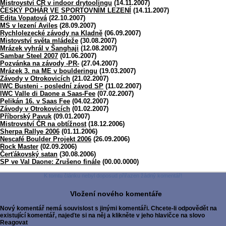
Mistrovství ČR v indoor drytoolingu
(14.11.2007)
ČESKÝ POHÁR VE SPORTOVNÍM LEZENÍ
(14.11.2007)
Edita Vopatová
(22.10.2007)
MS v lezení Aviles
(28.09.2007)
Rychlolezecké závody na Kladně
(06.09.2007)
Mistovství světa mládeže
(30.08.2007)
Mrázek vyhrál v Šanghaji
(12.08.2007)
Sambar Steel 2007
(01.06.2007)
Pozvánka na závody -PR-
(27.04.2007)
Mrázek 3. na ME v boulderingu
(19.03.2007)
Závody v Otrokovicích
(21.02.2007)
IWC Busteni - poslední závod SP
(11.02.2007)
IWC Valle di Daone a Saas-Fee
(07.02.2007)
Pelikán 16. v Saas Fee
(04.02.2007)
Závody v Otrokovicích
(01.02.2007)
Příborský Pavuk
(09.01.2007)
Mistrovství ČR na obtížnost
(18.12.2006)
Sherpa Rallye 2006
(01.11.2006)
Nescafé Boulder Projekt 2006
(26.09.2006)
Rock Master
(02.09.2006)
Čerťákovský satan
(30.08.2006)
SP ve Val Daone: Zrušeno finále
(00.00.0000)
K tomtu článku nebyl doposud přiřazen žádný komentář!
Vložení nového komentáře
Nový komentář nemá souvislost s jinými komentáři. Chcete-li odpovědět na
existující komentář, najeďte si na něj a klikněte v jeho hlavičce na slovo
Reagovat