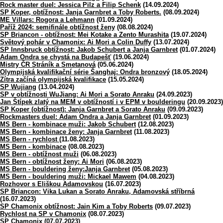
Rock master duel: Jessica Pilz a Filip Schenk
(14.09.2024)
SP Koper, obtížnost: Janja Garnbret a Toby Roberts.
(08.09.2024)
ME Villars: Rogora a Lehmann
(01.09.2024)
Paříž 2024: semifinále obtížnost ženy
(08.08.2024)
SP Briancon - obtížnost: Mei Kotake a Zento Murashita
(19.07.2024)
Světový pohár v Chamonix: Ai Mori a Colin Duffy
(13.07.2024)
SP Innsbruck obtížnost: Jakob Schubert a Janja Garnbret
(01.07.2024)
Adam Ondra se chystá na Budapešť
(19.06.2024)
Mistry ČR Stráník a Smetanová
(05.06.2024)
Olympijská kvalifikační série Šanghaj: Ondra bronzový
(18.05.2024)
Zítra začíná olympijská kvalifikace
(15.05.2024)
SP Wujiang
(13.04.2024)
SP v obtížnosti WuJiang: Ai Mori a Sorato Anraku
(24.09.2023)
Jan Štípek zlatý na MEM v obtížností i v EPM v boulderingu
(20.09.2023)
SP Koper (obtížnost): Janja Garnbret a Sorato Anraku
(09.09.2023)
Rockmasters duel: Adam Ondra a Janja Garnbret
(01.09.2023)
MS Bern - kombinace muži: Jakob Schubert
(12.08.2023)
MS Bern - kombinace ženy: Janja Garnbret
(11.08.2023)
MS Bern - rychlost
(11.08.2023)
MS Bern - kombinace
(08.08.2023)
MS Bern - obtížnost muži
(06.08.2023)
MS Bern - obtížnost ženy: Ai Mori
(06.08.2023)
MS Bern - bouldering ženy:Janja Garnbret
(05.08.2023)
MS Bern - bouldering muži: Mickael Mawem
(04.08.2023)
Rozhovor s Eliškou Adamovskou
(16.07.2023)
SP Briancon: Vika Lukan a Sorato Anraku, Adamovská stříbrná
(16.07.2023)
SP Chamonix obtížnost: Jain Kim a Toby Roberts
(09.07.2023)
Rychlost na SP v Chamonix
(08.07.2023)
SP Chamonix
(07.07.2023)