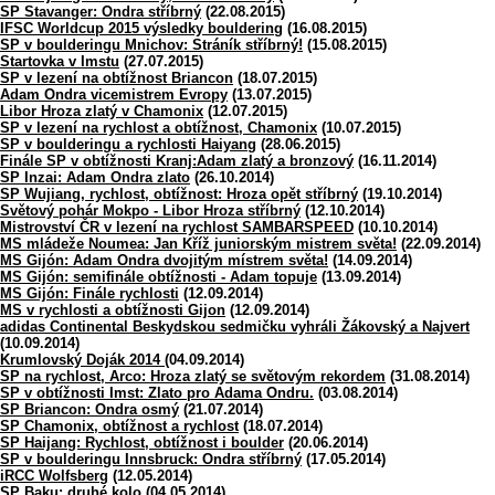
SP Stavanger: Ondra stříbrný
(22.08.2015)
IFSC Worldcup 2015 výsledky bouldering
(16.08.2015)
SP v boulderingu Mnichov: Stráník stříbrný!
(15.08.2015)
Startovka v Imstu
(27.07.2015)
SP v lezení na obtížnost Briancon
(18.07.2015)
Adam Ondra vicemistrem Evropy
(13.07.2015)
Libor Hroza zlatý v Chamonix
(12.07.2015)
SP v lezení na rychlost a obtížnost, Chamonix
(10.07.2015)
SP v boulderingu a rychlosti Haiyang
(28.06.2015)
Finále SP v obtížnosti Kranj:Adam zlatý a bronzový
(16.11.2014)
SP Inzai: Adam Ondra zlato
(26.10.2014)
SP Wujiang, rychlost, obtížnost: Hroza opět stříbrný
(19.10.2014)
Světový pohár Mokpo - Libor Hroza stříbrný
(12.10.2014)
Mistrovství ČR v lezení na rychlost SAMBARSPEED
(10.10.2014)
MS mládeže Noumea: Jan Kříž juniorským mistrem světa!
(22.09.2014)
MS Gijón: Adam Ondra dvojitým místrem světa!
(14.09.2014)
MS Gijón: semifinále obtížnosti - Adam topuje
(13.09.2014)
MS Gijón: Finále rychlosti
(12.09.2014)
MS v rychlosti a obtížnosti Gijon
(12.09.2014)
adidas Continental Beskydskou sedmičku vyhráli Žákovský a Najvert
(10.09.2014)
Krumlovský Doják 2014
(04.09.2014)
SP na rychlost, Arco: Hroza zlatý se světovým rekordem
(31.08.2014)
SP v obtížnosti Imst: Zlato pro Adama Ondru.
(03.08.2014)
SP Briancon: Ondra osmý
(21.07.2014)
SP Chamonix, obtížnost a rychlost
(18.07.2014)
SP Haijang: Rychlost, obtížnost i boulder
(20.06.2014)
SP v boulderingu Innsbruck: Ondra stříbrný
(17.05.2014)
iRCC Wolfsberg
(12.05.2014)
SP Baku: druhé kolo
(04.05.2014)