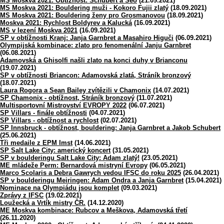
MS Moskva 2021: Obtížnost: Schubert a Seo
(21.09.2021)
MS Moskva 2021: Bouldering muži - Kokoro Fujii zlatý
(18.09.2021)
MS Moskva 2021: Bouldering ženy pro Grosmanovou
(18.09.2021)
Moskva 2021: Rychlost Boldyrev a Kalucká
(16.09.2021)
MS v lezení Moskva 2021
(16.09.2021)
SP v obtížnosti Kranj: Janja Garnbret a Masahiro Higuči
(06.09.2021)
Olympijská kombinace: zlato pro fenomenální Janju Garnbret
(06.08.2021)
Adamovská a Ghisolfi našli zlato na konci duhy v Brianconu
(19.07.2021)
SP v obtížnosti Briancon: Adamovská zlatá, Stráník bronzový
(18.07.2021)
Laura Rogora a Sean Bailey zvítězili v Chamonix
(14.07.2021)
SP Chamonix - obtížnost, Stráník bronzový
(11.07.2021)
Multisportovní Mistrovství EVROPY 2022
(06.07.2021)
SP Villars - finále obtížnosti
(04.07.2021)
SP Villars - obtížnost a rychlost
(02.07.2021)
SP Innsbruck - obtížnost, bouldering: Janja Garnbret a Jakob Schubert
(25.06.2021)
Tři medaile z EPM Imst
(14.06.2021)
SP Salt Lake City: americký koncert
(31.05.2021)
SP v boulderingu Salt Lake City: Adam zlatý!
(23.05.2021)
ME mládeže Perm: Bernardová mistryní Evropy
(06.05.2021)
Marco Scolaris a Debra Gawrych vedou IFSC do roku 2025
(26.04.2021)
SP v boulderingu Meiringen: Adam Ondra a Janja Garnbret
(15.04.2021)
Nominace na Olympiádu jsou komplet
(09.03.2021)
Zprávy z IFSC
(19.02.2021)
Loužecká a Vrtík mistry ČR.
(14.12.2020)
ME Moskva kombinace: Rubcov a Meškova, Adamovská třetí
(26.11.2020)