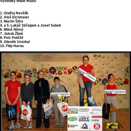
Výsledky finále mužů:
1. Ondřej Nevělík
2. Aleš Eichmeier
3. Martin Šifra
4. a 5. Lukáš Skřejpek a Josef Sobek
6. Miloš Němý
7. Jakub Žítek
8. Petr Potěšil
9. Zdeněk Ustohal
10. Filip Harna