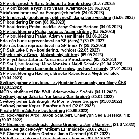
SP v obtížnosti Villars: Schubert a Garnbretová
(01.07.2023)
SP v obtížnosti a rychlosti Vilars: Kvalifikace
(30.06.2023)
Širůčková bronzová na Evropských hrách
(24.06.2023)
SP Innsbruck (bouldering, obtížnost): Janja bere všechno
(16.06.2023)
SP bouldering Brixen
(08.06.2023)
SP bouldering Praha, neděle, ženy: Oriane Bertone
(04.06.2023)
SP v boulderingu Praha, sobota: Adam stříbrný
(03.06.2023)
SP v boulderingu Praha: Adam v semifinále
(01.06.2023)
Kdo nás bude reprezentovat na SP (ženy)?
(30.05.2023)
Kdo nás bude reprezentovat na SP (muži)?
(29.05.2023)
SP Salt Lake City - bouldering, rychlost
(22.05.2023)
Štípek zlatý v Grazu, Mokroluský stříbrný
(09.05.2023)
SP v rychlosti Jakarta: Nursamsa a Miroslawová
(05.05.2023)
SP Soul, bouldering: Miho Nonaka a Mejdi Schalck
(29.04.2023)
SP Soul rychlost: Leonardo a Miroslaw, světové rekordy
(27.04.2023)
SP v boulderingu Hachioji: Brooke Raboutou a Mejdi Schalck
(20.04.2023)
Světový pohár v boulderu - zvýhodněné vstupenky pro členy ČHS
(10.03.2023)
MČR v obtížnosti Big Wall: Adamovská a Stráník
(04.11.2022)
Světový pohár Jakarta: Yurikusa a Garnbretová
(25.09.2022)
Světový pohár Edinburgh: Ai Mori a Jesse Grupper
(09.09.2022)
Světový pohár Koper: Potočar a Mori
(02.09.2022)
Finále ME mládeže v boulderingu
(05.08.2022)
35. RockMaster Arco: Jakob Schubert, Chaehyun Seo a Jessica Pilz
(30.07.2022)
SP Briancon pošestnácté: Jesse Grupper a Janja Garnbret
(21.07.2022)
Marek Jeliga celkovým vítězem EP mládeže
(20.07.2022)
SP Chamonix: Adam Ondra a Janja Garnbret
(08.07.2022)
SP Villars - obtížnost: Garnbretová a Homma
(03.07.2022)