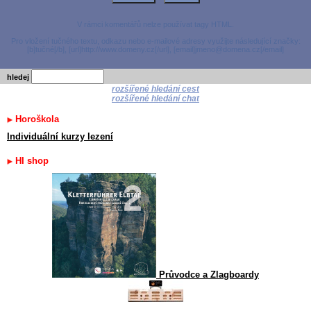
V rámci komentářů nelze používat tagy HTML.
Pro vložení tučného textu, odkazu nebo e-mailové adresy využijte následující značky:
[b]tučné[/b], [url]http://www.domeny.cz[/url], [email]jmeno@domena.cz[/email]
hledej
rozšířené hledání cest
rozšířené hledání chat
Horoškola
Individuální kurzy lezení
HI shop
Průvodce a Zlagboardy