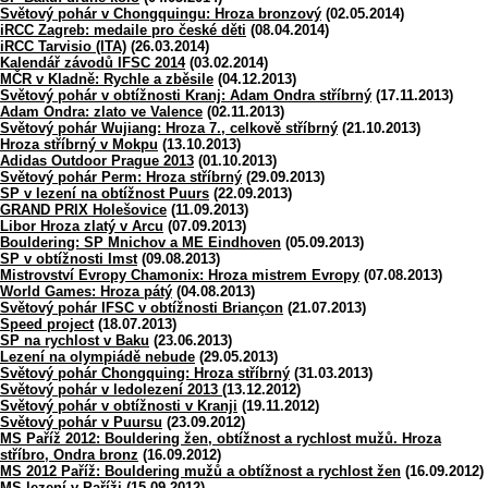
Světový pohár v Chongquingu: Hroza bronzový
(02.05.2014)
iRCC Zagreb: medaile pro české děti
(08.04.2014)
iRCC Tarvisio (ITA)
(26.03.2014)
Kalendář závodů IFSC 2014
(03.02.2014)
MČR v Kladně: Rychle a zběsile
(04.12.2013)
Světový pohár v obtížnosti Kranj: Adam Ondra stříbrný
(17.11.2013)
Adam Ondra: zlato ve Valence
(02.11.2013)
Světový pohár Wujiang: Hroza 7., celkově stříbrný
(21.10.2013)
Hroza stříbrný v Mokpu
(13.10.2013)
Adidas Outdoor Prague 2013
(01.10.2013)
Světový pohár Perm: Hroza stříbrný
(29.09.2013)
SP v lezení na obtížnost Puurs
(22.09.2013)
GRAND PRIX Holešovice
(11.09.2013)
Libor Hroza zlatý v Arcu
(07.09.2013)
Bouldering: SP Mnichov a ME Eindhoven
(05.09.2013)
SP v obtížnosti Imst
(09.08.2013)
Mistrovství Evropy Chamonix: Hroza mistrem Evropy
(07.08.2013)
World Games: Hroza pátý
(04.08.2013)
Světový pohár IFSC v obtížnosti Briançon
(21.07.2013)
Speed project
(18.07.2013)
SP na rychlost v Baku
(23.06.2013)
Lezení na olympiádě nebude
(29.05.2013)
Světový pohár Chongquing: Hroza stříbrný
(31.03.2013)
Světový pohár v ledolezení 2013
(13.12.2012)
Světový pohár v obtížnosti v Kranji
(19.11.2012)
Světový pohár v Puursu
(23.09.2012)
MS Paříž 2012: Bouldering žen, obtížnost a rychlost mužů. Hroza
stříbro, Ondra bronz
(16.09.2012)
MS 2012 Paříž: Bouldering mužů a obtížnost a rychlost žen
(16.09.2012)
MS lezení v Paříži
(15.09.2012)