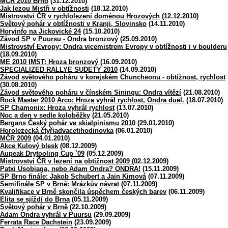
MČR 2010 Brno
(31.12.2010)
Jak lezou Mistři v obtížnosti
(18.12.2010)
Mistrovství ČR v rychlolezení doménou Hrozových
(12.12.2010)
Světový pohár v obtížnosti v Kranji, Slovinsko
(14.11.2010)
Horyinfo na Jickovické 24
(15.10.2010)
Závod SP v Puursu - Ondra bronzový
(25.09.2010)
Mistrovství Evropy: Ondra vicemistrem Evropy v obtížnosti i v boulderu
(18.09.2010)
ME 2010 IMST: Hroza bronzový
(16.09.2010)
SPECIALIZED RALLYE SUDETY 2010
(14.09.2010)
Závod světového poháru v korejském Chuncheonu - obtížnost, rychlost
(30.08.2010)
Závod světového poháru v čínském Siningu: Ondra vítězí
(21.08.2010)
Rock Master 2010 Arco: Hroza vyhrál rychlost, Ondra duel.
(18.07.2010)
SP Chamonix: Hroza vyhrál rychlost
(13.07.2010)
Noc a den v sedle koloběžky
(21.05.2010)
Bergans Český pohár ve skialpinismu 2010
(29.01.2010)
Horolezecká čtyřiadvacetihodinovka
(06.01.2010)
MČR 2009
(04.01.2010)
Akce Kulový blesk
(08.12.2009)
Aupeak Drytooling Cup `09
(05.12.2009)
Mistrovství ČR v lezení na obtížnost 2009
(02.12.2009)
Patxi Usobiaga, nebo Adam Ondra? ONDRA!
(15.11.2009)
SP Brno finále: Jakob Schubert a Jain Kimová
(07.11.2009)
Semifinále SP v Brně: Mrázkův návrat
(07.11.2009)
Kvalifikace v Brně skončila úspěchem českých barev
(06.11.2009)
Elita se sjíždí do Brna
(05.11.2009)
Světový pohár v Brně
(22.10.2009)
Adam Ondra vyhrál v Puursu
(29.09.2009)
Ferrata Race Dachstein
(23.09.2009)