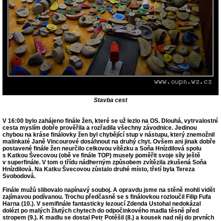
Stavba cest
V 16:00 bylo zahájeno
finále žen
, které se už lezlo na OS. Dlouhá, vytrvalostní
cesta myslím dobře prověřila a rozřadila všechny závodnice. Jedinou
chybou na kráse finálovky žen byl chybějící stup v nástupu, který znemožnil
malinkaté Janě Vincourové dosáhnout na druhý chyt. Ovšem ani jinak dobře
postavené finále žen neurčilo celkovou vítězku a Soňa Hnízdilová spolu
s Katkou Švecovou (obě ve finále TOP) musely poměřit svoje síly ještě
v
superfinále
. V tom o třídu nádherným způsobem zvítězila zkušená
Soňa
Hnízdilová
. Na Katku Švecovou zůstalo druhé místo, třetí byla Tereza
Svobodová.
Finále mužů slibovalo napínavý souboj. A opravdu jsme na stěně mohli vidět
zajímavou podívanou. Trochu předčasně se s finálovkou rozloučil Filip Fufa
Harna (10.). V semifinále fantasticky lezoucí Zdenda Ustohal nedokázal
dolézt po malých žlutých chytech do odpočinkového madla těsně před
stropem (9.). K madlu se dostal Petr Potěšil (8.) a kousek nad něj do prvních