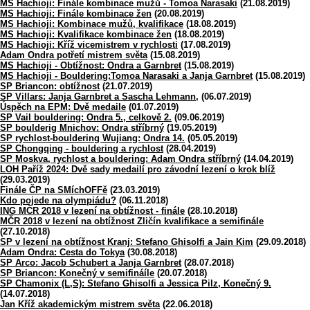
MS Hachioji: Finále kombinace mužů - Tomoa Narasaki
(21.08.2019)
MS Hachioji: Finále kombinace žen
(20.08.2019)
MS Hachioji: Kombinace mužů, kvalifikace
(18.08.2019)
MS Hachioji: Kvalifikace kombinace žen
(18.08.2019)
MS Hachioji: Kříž vicemistrem v rychlosti
(17.08.2019)
Adam Ondra potřetí mistrem světa
(15.08.2019)
MS Hachioji - Obtížnost: Ondra a Garnbret
(15.08.2019)
MS Hachioji - Bouldering:Tomoa Narasaki a Janja Garnbret
(15.08.2019)
SP Briancon: obtížnost
(21.07.2019)
SP Villars: Janja Garnbret a Sascha Lehmann,
(06.07.2019)
Úspěch na EPM: Dvě medaile
(01.07.2019)
SP Vail bouldering: Ondra 5., celkově 2.
(09.06.2019)
SP boulderig Mnichov: Ondra stříbrný
(19.05.2019)
SP rychlost-bouldering Wujiang: Ondra 14.
(05.05.2019)
SP Chongqing - bouldering a rychlost
(28.04.2019)
SP Moskva, rychlost a bouldering: Adam Ondra stříbrný
(14.04.2019)
LOH Paříž 2024: Dvě sady medailí pro závodní lezení o krok blíž
(29.03.2019)
Finále ČP na SMíchOFFě
(23.03.2019)
Kdo pojede na olympiádu?
(06.11.2018)
ING MČR 2018 v lezení na obtížnost - finále
(28.10.2018)
MČR 2018 v lezení na obtížnost Zličín kvalifikace a semifinále
(27.10.2018)
SP v lezení na obtížnost Kranj: Stefano Ghisolfi a Jain Kim
(29.09.2018)
Adam Ondra: Cesta do Tokya
(30.08.2018)
SP Arco: Jacob Schubert a Janja Garnbret
(28.07.2018)
SP Briancon: Konečný v semifináíle
(20.07.2018)
SP Chamonix (L,S): Stefano Ghisolfi a Jessica Pilz, Konečný 9.
(14.07.2018)
Jan Kříž akademickým mistrem světa
(22.06.2018)