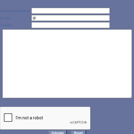
Jméno (přezdívka):
E-mail:
Titulek: