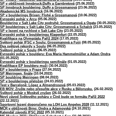
SP v obtížnosti Innsbruck:Duffy a Garnbretová
(25.06.2022)
SP Innsbruck bouldering: Duffy a Grossmanová
(23.06.2022)
Akademické MS Innsbruck
(16.06.2022)
SP v boulderingu Brixen: Flohé a Grossmanová
(10.06.2022)
Evropský pohár v Arcu
(05.06.2022)
Bouldering v Salt Lake City podruhé: Grossmanová a Ogata
(30.05.2022)
SP boulderingu v Salt Lake City: Grossmanová a Schalck
(23.05.2022)
SP v lezení na rychlost v Salt Lake City
(23.05.2022)
Evropský pohár v boulderingu Klagenfurt
(22.05.2022)
Kvalifikace na Olympiádu Paříž 2024
(17.05.2022)
Světový pohár IFSC v Soulu: Grossmanová a Fujii
(08.05.2022)
Dva světové rekordy v Soulu
(06.05.2022)
Světový pohár v Soulu
(06.05.2022)
Evropský pohár v boulderu: Eva Maria Hammelmüller a Adam Ondra
(01.05.2022)
Evropský pohár v boulderingu semifinále
(01.05.2022)
Kvalifikace EP boulderu muži
(30.04.2022)
EP v boulderingu v Praze
(27.04.2022)
SP Meiringen, finále
(10.04.2022)
SP bouldring Meiringen
(08.04.2022)
SP v boulderingu přeložen
(24.03.2022)
Test v Barceloně: López a Almendrosová
(05.03.2022)
EB MOV: Zrušte nebo přesuňte akce v Rusku a Bělorusku.
(26.02.2022)
Světový pohár v Moskvě zrušen
(26.02.2022)
Nový závod Světového poháru v Číně bude ve formátu Paříž 2022
(22.12.2021)
Sportovní lezení doporučeno na LOH Los Angeles 2028
(11.12.2021)
MČR v obtížnosti Brno: Ondra a Adamovská
(24.10.2021)
Kalendář závodů IFSC 2022
(05.10.2021)