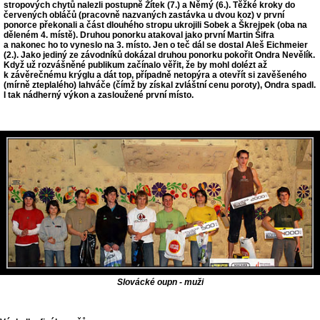
stropových chytů nalezli postupně Žítek (7.) a Němý (6.). Těžké kroky do
červených obláčů (pracovně nazvaných zastávka u dvou koz) v první
ponorce překonali a část dlouhého stropu ukrojili Sobek a Škrejpek (oba na
děleném 4. místě). Druhou ponorku atakoval jako první Martin Šifra
a nakonec ho to vyneslo na 3. místo. Jen o teč dál se dostal Aleš Eichmeier
(2.). Jako jediný ze závodníků dokázal druhou ponorku pokořit
Ondra Nevělík
.
Když už rozvášněné publikum začínalo věřit, že by mohl dolézt až
k závěrečnému krýglu a dát top, případně netopýra a otevřít si zavěšeného
(mírně zteplalého) lahváče (čímž by získal zvláštní cenu poroty), Ondra spadl.
I tak nádherný výkon a zasloužené první místo.
Slovácké oupn - muži