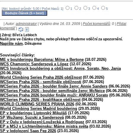
[Akt. bodový průměr: 5,00 / Počet hlasů: 1]
1
2
3
4
5
| Autor:
administrator
| Vydáno dne 16. 03. 2009 |
Počet komentářů
: 0 |
Přidat
komentář
|
| Zdroj: Břeťa Lebloch
Našli jste ve článku chybu, nebo překlep? Budeme vděční za upozornění.
Napište nám
. Děkujeme
Související články:
ME v boulderingu Barcelona: Milne a Bertone
(18.07.2026)
WCS Chamonix: Sandersová a López
(12.07.2026)
WCS Innsbruck bouldering a obtížnost: Annie, Sorato, Neo, Janja
(20.06.2026)
World Climbing Series Praha 2026 obtížnost
(07.06.2026)
WCSeries Praha 2026 - semifinále obtížnosti
(07.06.2026)
WCSeries Praha 2026 - boulder finále ženy: Annie Sanders
(06.06.2026)
WCSeries Praha 2026 - boulder semifinále ženy: McNeice
(06.06.2026)
WCSeries Praha 2026 boulder finále muži: ANRAKU Sorato
(05.06.2026)
WCSeries Praha 2026 - kvalifikace obtížnost
(04.06.2026)
WORLD CLIMBING SERIES PRAHA 2026
(02.06.2026)
World Climbing Series Madrid bouldering
(29.05.2026)
EP v boulderingu Liptovský Mikuláš
(17.05.2026)
SP WuJiang: Suzuki a Sandersová
(08.05.2026)
EP v Oulu v ledolezení:Loužecká a Rodríguez
(07.03.2026)
EP a MSJ v Lichtenštejnsku: Máme mistra světa
(03.02.2026)
SP v ledolezení Saas Fee 2026
(23.01.2026)