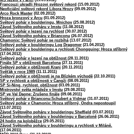
Francouzi ukradli Hrozovi světový rekord
(15.09.2012)
Neoficiální světový rekord Libora Hrozy
(09.09.2012)
Arco Rock Master
(02.09.2012)
Hroza bronzový v Arcu
(01.09.2012)
Světový pohár v boulderingu, Mnichov
(25.08.2012)
Závod Světového poháru v Imstu
(11.08.2012)
Světový pohár v lezení na rychlost
(30.07.2012)
Závod Světového poháru v Brianconu
(26.07.2012)
Chamonix: Světový pohár se rozbíhá
(13.07.2012)
Světový pohár v boulderingu Log Dragomer
(21.04.2012)
Světový pohár v boulderingu a rychlosti Chongquing: Hroza stříbrný
(17.04.2012)
Světový pohár v lezení na obtížnost
(28.11.2011)
Finále SP v obtížnosti Barcelona
(27.11.2011)
Světový pohár v obtížnosti Kranj
(20.11.2011)
Svěťák v roce 1989
(11.11.2011)
Světový pohár v obtížnosti je na Blízkém východě
(22.10.2011)
SP v rychlosti a obtížnosti v Čangži
(08.09.2011)
SP Si-Ning, rychlost, obtížnost
(03.09.2011)
Mistrovství světa mládeže v Imstu
(29.08.2011)
SP ve Val Daone: Zrušeno finále
(09.08.2011)
Světový pohár v Brianconu:Schubert a Vidmar
(31.07.2011)
Světový pohár v Chamonix: Hroza stříbrný, Ondra nepostoupil
(13.07.2011)
Závod Světového poháru v boulderingu Sheffield
(03.07.2011)
Závod Světového poháru v boulderingu v Barceloně
(26.06.2011)
24 hodin na koloběžce
(29.05.2011)
Závod Světového poháru v boulderingu a rychlosti v Miláně.
(17.04.2011)