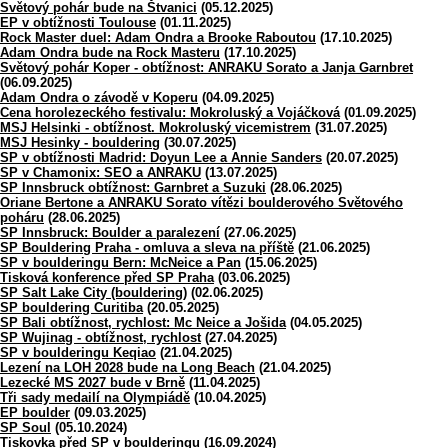
Světový pohár bude na Štvanici
(05.12.2025)
EP v obtížnosti Toulouse
(01.11.2025)
Rock Master duel: Adam Ondra a Brooke Raboutou
(17.10.2025)
Adam Ondra bude na Rock Masteru
(17.10.2025)
Světový pohár Koper - obtížnost: ANRAKU Sorato a Janja Garnbret
(06.09.2025)
Adam Ondra o závodě v Koperu
(04.09.2025)
Cena horolezeckého festivalu: Mokroluský a Vojáčková
(01.09.2025)
MSJ Helsinki - obtížnost. Mokroluský vicemistrem
(31.07.2025)
MSJ Hesinky - bouldering
(30.07.2025)
SP v obtížnosti Madrid: Doyun Lee a Annie Sanders
(20.07.2025)
SP v Chamonix: SEO a ANRAKU
(13.07.2025)
SP Innsbruck obtížnost: Garnbret a Suzuki
(28.06.2025)
Oriane Bertone a ANRAKU Sorato vítězi boulderového Světového
poháru
(28.06.2025)
SP Innsbruck: Boulder a paralezení
(27.06.2025)
SP Bouldering Praha - omluva a sleva na příště
(21.06.2025)
SP v boulderingu Bern: McNeice a Pan
(15.06.2025)
Tisková konference před SP Praha
(03.06.2025)
SP Salt Lake City (bouldering)
(02.06.2025)
SP bouldering Curitiba
(20.05.2025)
SP Bali obtížnost, rychlost: Mc Neice a Jošida
(04.05.2025)
SP Wujinag - obtížnost, rychlost
(27.04.2025)
SP v boulderingu Keqiao
(21.04.2025)
Lezení na LOH 2028 bude na Long Beach
(21.04.2025)
Lezecké MS 2027 bude v Brně
(11.04.2025)
Tři sady medailí na Olympiádě
(10.04.2025)
EP boulder
(09.03.2025)
SP Soul
(05.10.2024)
Tiskovka před SP v boulderingu
(16.09.2024)