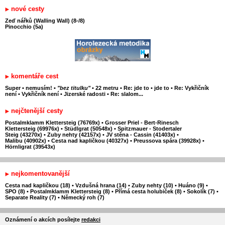
nové cesty
Zeď nářků (Walling Wall) (8-/8)
Pinocchio (5a)
komentáře cest
Super
•
nemusím!
•
"bez titulku"
•
22 metru
•
Re: jde to
•
jde to
•
Re: Vykřičník
není
•
Vykřičník není
•
Jizerské radosti
•
Re: slalom...
nejčtenější cesty
Postalmklamm Klettersteig (76769x)
•
Grosser Priel - Bert-Rinesch
Klettersteig (69976x)
•
Stüdlgrat (50548x)
•
Spitzmauer - Stodertaler
Steig (43270x)
•
Zuby nehty (42157x)
•
JV stěna - Cassin (41403x)
•
Malibu (40902x)
•
Cesta nad kapličkou (40327x)
•
Preussova spára (39928x)
•
Hörnligrat (39543x)
nejkomentovanější
Cesta nad kapličkou (18)
•
Vzdušná hrana (14)
•
Zuby nehty (10)
•
Huáno (9)
•
SPO (8)
•
Postalmklamm Klettersteig (8)
•
Přímá cesta holubiček (8)
•
Sokolík (7)
•
Separate Reality (7)
•
Německý roh (7)
Oznámení o akcích posílejte
redakci