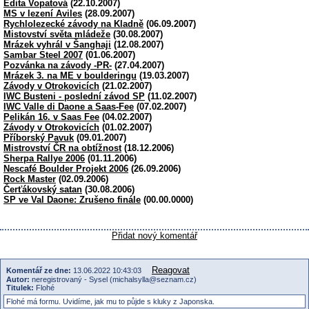
Edita Vopatová
(22.10.2007)
MS v lezení Aviles
(28.09.2007)
Rychlolezecké závody na Kladně
(06.09.2007)
Mistovství světa mládeže
(30.08.2007)
Mrázek vyhrál v Šanghaji
(12.08.2007)
Sambar Steel 2007
(01.06.2007)
Pozvánka na závody -PR-
(27.04.2007)
Mrázek 3. na ME v boulderingu
(19.03.2007)
Závody v Otrokovicích
(21.02.2007)
IWC Busteni - poslední závod SP
(11.02.2007)
IWC Valle di Daone a Saas-Fee
(07.02.2007)
Pelikán 16. v Saas Fee
(04.02.2007)
Závody v Otrokovicích
(01.02.2007)
Příborský Pavuk
(09.01.2007)
Mistrovství ČR na obtížnost
(18.12.2006)
Sherpa Rallye 2006
(01.11.2006)
Nescafé Boulder Projekt 2006
(26.09.2006)
Rock Master
(02.09.2006)
Čerťákovský satan
(30.08.2006)
SP ve Val Daone: Zrušeno finále
(00.00.0000)
Přidat nový komentář
Reagovat
Komentář ze dne:
13.06.2022 10:43:03
Autor:
neregistrovaný - Sysel (michalsylla@seznam.cz)
Titulek:
Flohé
Flohé má formu. Uvidíme, jak mu to půjde s kluky z Japonska.