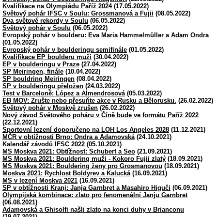
Kvalifikace na Olympiádu Paříž 2024
(17.05.2022)
Světový pohár IFSC v Soulu: Grossmanová a Fujii
(08.05.2022)
Dva světové rekordy v Soulu
(06.05.2022)
Světový pohár v Soulu
(06.05.2022)
Evropský pohár v boulderu: Eva Maria Hammelmüller a Adam Ondra
(01.05.2022)
Evropský pohár v boulderingu semifinále
(01.05.2022)
Kvalifikace EP boulderu muži
(30.04.2022)
EP v boulderingu v Praze
(27.04.2022)
SP Meiringen, finále
(10.04.2022)
SP bouldring Meiringen
(08.04.2022)
SP v boulderingu přeložen
(24.03.2022)
Test v Barceloně: López a Almendrosová
(05.03.2022)
EB MOV: Zrušte nebo přesuňte akce v Rusku a Bělorusku.
(26.02.2022)
Světový pohár v Moskvě zrušen
(26.02.2022)
Nový závod Světového poháru v Číně bude ve formátu Paříž 2022
(22.12.2021)
Sportovní lezení doporučeno na LOH Los Angeles 2028
(11.12.2021)
MČR v obtížnosti Brno: Ondra a Adamovská
(24.10.2021)
Kalendář závodů IFSC 2022
(05.10.2021)
MS Moskva 2021: Obtížnost: Schubert a Seo
(21.09.2021)
MS Moskva 2021: Bouldering muži - Kokoro Fujii zlatý
(18.09.2021)
MS Moskva 2021: Bouldering ženy pro Grosmanovou
(18.09.2021)
Moskva 2021: Rychlost Boldyrev a Kalucká
(16.09.2021)
MS v lezení Moskva 2021
(16.09.2021)
SP v obtížnosti Kranj: Janja Garnbret a Masahiro Higuči
(06.09.2021)
Olympijská kombinace: zlato pro fenomenální Janju Garnbret
(06.08.2021)
Adamovská a Ghisolfi našli zlato na konci duhy v Brianconu
(19.07.2021)