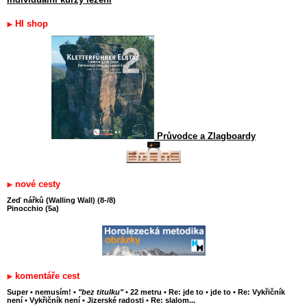
HI shop
Průvodce a Zlagboardy
nové cesty
Zeď nářků (Walling Wall) (8-/8)
Pinocchio (5a)
komentáře cest
Super
•
nemusím!
•
"bez titulku"
•
22 metru
•
Re: jde to
•
jde to
•
Re: Vykřičník
není
•
Vykřičník není
•
Jizerské radosti
•
Re: slalom...