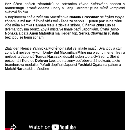
Bez účasti našich závodníků se odehrává závod Světového poháru v
boulderingu. Kromě Adama Ondry a Janji Garnbret je na místě kompletní
světová špička.
V napínavém finále zvítězila Američanka
Natalia Grossman
se čtyřmi topy a
zónami a má tak již čtvrté vítězství v řadě za sebou. O jeden pokus na zónu
více měla Němka
Hannah Meu
l a získala stříbro. Číňanka
Zhilu Luo
se
dvěma topy má bronz. Zbylá místa ve finále patří Japonkám. Čtvrtá
Miho
Nonaka
a pátá
Anon Matsufuji
mají jeden top,
Serika Okawachi
zůstala
bez topu se třemi zónami.
Zlatý den Němce
Yannicka Flohého
nastal ve fináíle mužů. Dva topy a čtyři
zóny byl nejlepší výkon. Druhý Brit
Maxmilian Milne
má o zónu méně. Třetí a
nejlepší z Japonců
Tomoa Narasaki
dosáhl jeden top a čtyři zóny. Stejný
počet má i Korejec
Dohyun Lee
, ale na zóny potřeboval 22 poksuů, takže
bramborová medaile. Pořadí doplňují Japonci
Yoshiuki Ogata
na pátém a
Meichi Narasak
i
na šestém.