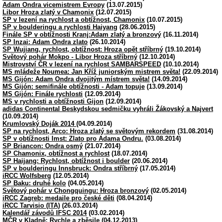
Adam Ondra vicemistrem Evropy
(13.07.2015)
Libor Hroza zlatý v Chamonix
(12.07.2015)
SP v lezení na rychlost a obtížnost, Chamonix
(10.07.2015)
SP v boulderingu a rychlosti Haiyang
(28.06.2015)
Finále SP v obtížnosti Kranj:Adam zlatý a bronzový
(16.11.2014)
SP Inzai: Adam Ondra zlato
(26.10.2014)
SP Wujiang, rychlost, obtížnost: Hroza opět stříbrný
(19.10.2014)
Světový pohár Mokpo - Libor Hroza stříbrný
(12.10.2014)
Mistrovství ČR v lezení na rychlost SAMBARSPEED
(10.10.2014)
MS mládeže Noumea: Jan Kříž juniorským mistrem světa!
(22.09.2014)
MS Gijón: Adam Ondra dvojitým místrem světa!
(14.09.2014)
MS Gijón: semifinále obtížnosti - Adam topuje
(13.09.2014)
MS Gijón: Finále rychlosti
(12.09.2014)
MS v rychlosti a obtížnosti Gijon
(12.09.2014)
adidas Continental Beskydskou sedmičku vyhráli Žákovský a Najvert
(10.09.2014)
Krumlovský Doják 2014
(04.09.2014)
SP na rychlost, Arco: Hroza zlatý se světovým rekordem
(31.08.2014)
SP v obtížnosti Imst: Zlato pro Adama Ondru.
(03.08.2014)
SP Briancon: Ondra osmý
(21.07.2014)
SP Chamonix, obtížnost a rychlost
(18.07.2014)
SP Haijang: Rychlost, obtížnost i boulder
(20.06.2014)
SP v boulderingu Innsbruck: Ondra stříbrný
(17.05.2014)
iRCC Wolfsberg
(12.05.2014)
SP Baku: druhé kolo
(04.05.2014)
Světový pohár v Chongquingu: Hroza bronzový
(02.05.2014)
iRCC Zagreb: medaile pro české děti
(08.04.2014)
iRCC Tarvisio (ITA)
(26.03.2014)
Kalendář závodů IFSC 2014
(03.02.2014)
MČR v Kladně: Rychle a zběsile
(04.12.2013)