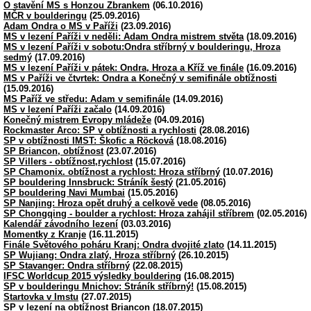
O stavění MS s Honzou Zbrankem
(06.10.2016)
MČR v boulderingu
(25.09.2016)
Adam Ondra o MS v Paříži
(23.09.2016)
MS v lezení Paříži v neděli: Adam Ondra mistrem stvěta
(18.09.2016)
MS v lezení Paříži v sobotu:Ondra stříbrný v boulderingu, Hroza
sedmý
(17.09.2016)
MS v lezení Paříži v pátek: Ondra, Hroza a Kříž ve finále
(16.09.2016)
MS v Paříži ve čtvrtek: Ondra a Konečný v semifinále obtížnosti
(15.09.2016)
MS Paříž ve středu: Adam v semifinále
(14.09.2016)
MS v lezení Paříži začalo
(14.09.2016)
Konečný mistrem Evropy mládeže
(04.09.2016)
Rockmaster Arco: SP v obtížnosti a rychlosti
(28.08.2016)
SP v obtížnosti IMST: Škofic a Röcková
(18.08.2016)
SP Briancon, obtížnost
(23.07.2016)
SP Villers - obtížnost,rychlost
(15.07.2016)
SP Chamonix. obtížnost a rychlost: Hroza stříbrný
(10.07.2016)
SP bouldering Innsbruck: Stráník šestý
(21.05.2016)
SP bouldering Navi Mumbai
(15.05.2016)
SP Nanjing: Hroza opět druhý a celkově vede
(08.05.2016)
SP Chongqing - boulder a rychlost: Hroza zahájil stříbrem
(02.05.2016)
Kalendář závodního lezení
(03.03.2016)
Momentky z Kranje
(16.11.2015)
Finále Světového poháru Kranj: Ondra dvojité zlato
(14.11.2015)
SP Wujiang: Ondra zlatý, Hroza stříbrný
(26.10.2015)
SP Stavanger: Ondra stříbrný
(22.08.2015)
IFSC Worldcup 2015 výsledky bouldering
(16.08.2015)
SP v boulderingu Mnichov: Stráník stříbrný!
(15.08.2015)
Startovka v Imstu
(27.07.2015)
SP v lezení na obtížnost Briancon
(18.07.2015)