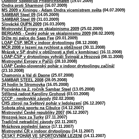
Outdoor Speedcup Friedrichshafen
(19.07.2009)
Ondra proti Sharmovi
(16.07.2009)
MS 2009 v Xiningu - Adam Ondra vicemistrem světa
(04.07.2009)
SAMBAR Steel 09
(14.05.2009)
SAMBAR Steel 09
(31.03.2009)
Slovácké OUPN 2009
(16.03.2009)
Mistrovství Evropy ve skialpinismu 2009
(25.02.2009)
BERGANS - Český pohár ve skialpinismu 2009
(08.02.2009)
Držte mi palce do Saas Fee
(20.01.2009)
LOAP ČSP, MČR v indoor drytoolingu
(08.12.2008)
MČR 2008 v lezení na rychlost a obtížnost
(30.11.2008)
Mrázek v SP druhý v obtížnosti a třetí v kombinaci
(16.11.2008)
LOAP-ČSP v drytoolingu vyhráli Švingál a Hrozová
(08.11.2008)
Mistrovství Evropy v Paříži
(28.10.2008)
LOAP Česko-slovenský pohár v indoor drytoolingu začíná!
(23.10.2008)
Chamonix a Val di Daone
(25.07.2008)
SAMBAR STEEL 2008
(28.05.2008)
24 hodin le Stromovka
(16.05.2008)
Pozvánka na 2. ročník Sambar Steel
(13.05.2008)
Stříbrná radost Karolíny Grohové
(03.03.2008)
CCCP - neobvyklé závody
(02.02.2008)
ČHS zbrojí na Světový pohár v ledolezení
(26.12.2007)
Sobota plná sportu na Cibulce
(14.12.2007)
Mistrovství České republiky 2007
(06.12.2007)
Hrozová leze za Turky
(27.11.2007)
Tradičně netradiční závody
(22.11.2007)
Mrázkova poslední šance
(17.11.2007)
Mistrovství ČR v indoor drytoolingu
(14.11.2007)
ČESKÝ POHÁR VE SPORTOVNÍM LEZENÍ
(14.11.2007)