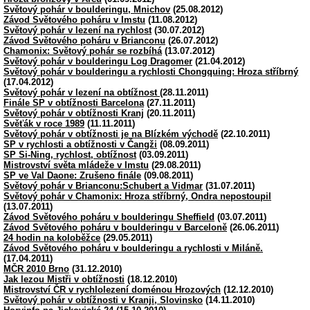
Světový pohár v boulderingu, Mnichov
(25.08.2012)
Závod Světového poháru v Imstu
(11.08.2012)
Světový pohár v lezení na rychlost
(30.07.2012)
Závod Světového poháru v Brianconu
(26.07.2012)
Chamonix: Světový pohár se rozbíhá
(13.07.2012)
Světový pohár v boulderingu Log Dragomer
(21.04.2012)
Světový pohár v boulderingu a rychlosti Chongquing: Hroza stříbrný
(17.04.2012)
Světový pohár v lezení na obtížnost
(28.11.2011)
Finále SP v obtížnosti Barcelona
(27.11.2011)
Světový pohár v obtížnosti Kranj
(20.11.2011)
Svěťák v roce 1989
(11.11.2011)
Světový pohár v obtížnosti je na Blízkém východě
(22.10.2011)
SP v rychlosti a obtížnosti v Čangži
(08.09.2011)
SP Si-Ning, rychlost, obtížnost
(03.09.2011)
Mistrovství světa mládeže v Imstu
(29.08.2011)
SP ve Val Daone: Zrušeno finále
(09.08.2011)
Světový pohár v Brianconu:Schubert a Vidmar
(31.07.2011)
Světový pohár v Chamonix: Hroza stříbrný, Ondra nepostoupil
(13.07.2011)
Závod Světového poháru v boulderingu Sheffield
(03.07.2011)
Závod Světového poháru v boulderingu v Barceloně
(26.06.2011)
24 hodin na koloběžce
(29.05.2011)
Závod Světového poháru v boulderingu a rychlosti v Miláně.
(17.04.2011)
MČR 2010 Brno
(31.12.2010)
Jak lezou Mistři v obtížnosti
(18.12.2010)
Mistrovství ČR v rychlolezení doménou Hrozových
(12.12.2010)
Světový pohár v obtížnosti v Kranji, Slovinsko
(14.11.2010)