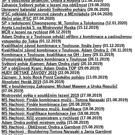
SP v obtížnosti Briancon: Ondra a Rogora
(21.08.2020)
Zahajuje Světový pohár v lezení ma obtížnost
(19.08.2020)
Upravený kalendář závodů Světového poháru
(28.06.2020)
IFSC odkládá červencové závody a MEmládeže
(24.04.2020)
Akční plán IFSC
(07.04.2020)
SP v ledolezení Cheongsong: M. Tomilov a Tolokonina
(12.01.2020)
Aneta Loužecká 5. na Mistrovství Ruska
(15.12.2019)
MČR v lezení na rychlost
(08.12.2019)
Adam Ondra si z Toulouse odváží stříbro z kombinace a zaslouženou
vstupenku do Tokia
(01.12.2019)
Kvalifikační závod kombinace v Toulouse, finále ženy
(01.12.2019)
Kvalifikační závod kombinace v Toulouse, Adam Ondra 2.
(30.11.2019)
Kombinace v Toulouse, kvalifikace na OH - ženy
(29.11.2019)
Olympijská kvalifikace kombinace v Toulouse
(28.11.2019)
Světový pohár Xiamen: Adam Ondra zlatý
(20.10.2019)
SP v obtížnosti Kranj: Adam Ondra TOP
(29.09.2019)
HUDY DĚTSKÉ ZÁVODY 2019
(22.09.2019)
Záznam: 3. kolo Rock Point Českého poháru
(13.09.2019)
Absolutní Horák 2019
(10.09.2019)
ME v boulderingu Zakopane: Mickael Mawem a Urska Repušič
(07.09.2019)
Mistrovství světa v soutěžním lezení 2019
(27.08.2019)
MS Hachioji: Finále kombinace mužů - Tomoa Narasaki
(21.08.2019)
MS Hachioji: Finále kombinace žen
(20.08.2019)
MS Hachioji: Kombinace mužů, kvalifikace
(18.08.2019)
MS Hachioji: Kvalifikace kombinace žen
(18.08.2019)
MS Hachioji: Kříž vicemistrem v rychlosti
(17.08.2019)
Adam Ondra potřetí mistrem světa
(15.08.2019)
MS Hachioji - Obtížnost: Ondra a Garnbret
(15.08.2019)
MS Hachioji - Bouldering:Tomoa Narasaki a Janja Garnbret