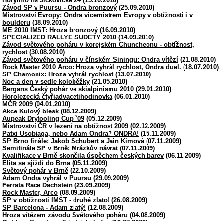
Horyinfo na Jickovické 24
(15.10.2010)
Závod SP v Puursu - Ondra bronzový
(25.09.2010)
Mistrovství Evropy: Ondra vicemistrem Evropy v obtížnosti i v
boulderu
(18.09.2010)
ME 2010 IMST: Hroza bronzový
(16.09.2010)
SPECIALIZED RALLYE SUDETY 2010
(14.09.2010)
Závod světového poháru v korejském Chuncheonu - obtížnost,
rychlost
(30.08.2010)
Závod světového poháru v čínském Siningu: Ondra vítězí
(21.08.2010)
Rock Master 2010 Arco: Hroza vyhrál rychlost, Ondra duel.
(18.07.2010)
SP Chamonix: Hroza vyhrál rychlost
(13.07.2010)
Noc a den v sedle koloběžky
(21.05.2010)
Bergans Český pohár ve skialpinismu 2010
(29.01.2010)
Horolezecká čtyřiadvacetihodinovka
(06.01.2010)
MČR 2009
(04.01.2010)
Akce Kulový blesk
(08.12.2009)
Aupeak Drytooling Cup `09
(05.12.2009)
Mistrovství ČR v lezení na obtížnost 2009
(02.12.2009)
Patxi Usobiaga, nebo Adam Ondra? ONDRA!
(15.11.2009)
SP Brno finále: Jakob Schubert a Jain Kimová
(07.11.2009)
Semifinále SP v Brně: Mrázkův návrat
(07.11.2009)
Kvalifikace v Brně skončila úspěchem českých barev
(06.11.2009)
Elita se sjíždí do Brna
(05.11.2009)
Světový pohár v Brně
(22.10.2009)
Adam Ondra vyhrál v Puursu
(29.09.2009)
Ferrata Race Dachstein
(23.09.2009)
Rock Master, Arco
(08.09.2009)
SP v obtížnosti IMST - druhé zlato!
(26.08.2009)
SP Barcelona - Adam zlatý!
(12.08.2009)
Hroza vítězem závodu Světového poháru
(04.08.2009)