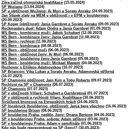
Zítra začíná olympijská kvalifikace
(15.05.2024)
SP Wujiang
(13.04.2024)
SP v obtížnosti WuJiang: Ai Mori a Sorato Anraku
(24.09.2023)
Jan Štípek zlatý na MEM v obtížností i v EPM v boulderingu
(20.09.2023)
SP Koper (obtížnost): Janja Garnbret a Sorato Anraku
(09.09.2023)
Rockmasters duel: Adam Ondra a Janja Garnbret
(01.09.2023)
MS Bern - kombinace muži: Jakob Schubert
(12.08.2023)
MS Bern - kombinace ženy: Janja Garnbret
(11.08.2023)
MS Bern - rychlost
(11.08.2023)
MS Bern - kombinace
(08.08.2023)
MS Bern - obtížnost muži
(06.08.2023)
MS Bern - obtížnost ženy: Ai Mori
(06.08.2023)
MS Bern - bouldering ženy:Janja Garnbret
(05.08.2023)
MS Bern - bouldering muži: Mickael Mawem
(04.08.2023)
Rozhovor s Eliškou Adamovskou
(16.07.2023)
SP Briancon: Vika Lukan a Sorato Anraku, Adamovská stříbrná
(16.07.2023)
SP Chamonix obtížnost: Jain Kim a Toby Roberts
(09.07.2023)
Rychlost na SP v Chamonix
(08.07.2023)
SP Chamonix
(07.07.2023)
SP v obtížnosti Villars: Schubert a Garnbretová
(01.07.2023)
SP v obtížnosti a rychlosti Vilars: Kvalifikace
(30.06.2023)
Širůčková bronzová na Evropských hrách
(24.06.2023)
SP Innsbruck (bouldering, obtížnost): Janja bere všechno
(16.06.2023)
SP bouldering Brixen
(08.06.2023)
SP bouldering Praha, neděle, ženy: Oriane Bertone
(04.06.2023)
SP v boulderingu Praha, sobota: Adam stříbrný
(03.06.2023)
SP v boulderingu Praha: Adam v semifinále
(01.06.2023)
Kdo nás bude reprezentovat na SP (ženy)?
(30.05.2023)