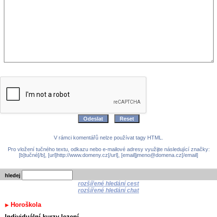
V rámci komentářů nelze používat tagy HTML.
Pro vložení tučného textu, odkazu nebo e-mailové adresy využijte následující značky:
[b]tučné[/b], [url]http://www.domeny.cz[/url], [email]jmeno@domena.cz[/email]
hledej
rozšířené hledání cest
rozšířené hledání chat
Horoškola
Individuální kurzy lezení