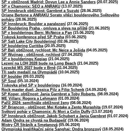
SP v obtížnosti Madrid: Doyun Lee a Annie Sanders
(20.07.2025)
SP v Chamonix: SEO a ANRAKU
(13.07.2025)
SP Innsbruck obtížnost: Garnbret a Suzuki
(28.06.2025)
Oriane Bertone a ANRAKU Sorato vítězi boulderového Světového
poháru
(28.06.2025)
SP Innsbruck: Boulder a paralezení
(27.06.2025)
SP Bouldering Praha - omluva a sleva na příště
(21.06.2025)
SP v boulderingu Bern: McNeice a Pan
(15.06.2025)
Tisková konference před SP Praha
(03.06.2025)
SP Salt Lake City (bouldering)
(02.06.2025)
SP bouldering Curitiba
(20.05.2025)
SP Bali obtížnost, rychlost: Mc Neice a Jošida
(04.05.2025)
SP Wujinag - obtížnost, rychlost
(27.04.2025)
SP v boulderingu Keqiao
(21.04.2025)
Lezení na LOH 2028 bude na Long Beach
(21.04.2025)
Lezecké MS 2027 bude v Brně
(11.04.2025)
Tři sady medailí na Olympiádě
(10.04.2025)
EP boulder
(09.03.2025)
SP Soul
(05.10.2024)
Tiskovka před SP v boulderingu
(16.09.2024)
Rock master duel: Jessica Pilz a Filip Schenk
(14.09.2024)
SP Koper, obtížnost: Janja Garnbret a Toby Roberts.
(08.09.2024)
ME Villars: Rogora a Lehmann
(01.09.2024)
Paříž 2024: semifinále obtížnost ženy
(08.08.2024)
SP Briancon - obtížnost: Mei Kotake a Zento Murashita
(19.07.2024)
Světový pohár v Chamonix: Ai Mori a Colin Duffy
(13.07.2024)
SP Innsbruck obtížnost: Jakob Schubert a Janja Garnbret
(01.07.2024)
Adam Ondra se chystá na Budapešť
(19.06.2024)
Mistry ČR Stráník a Smetanová
(05.06.2024)
Olympijská kvalifikační série Šanghaj: Ondra bronzový
(18.05.2024)