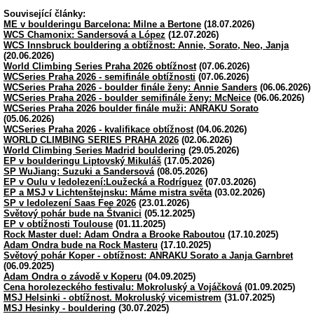
Související články:
ME v boulderingu Barcelona: Milne a Bertone
(18.07.2026)
WCS Chamonix: Sandersová a López
(12.07.2026)
WCS Innsbruck bouldering a obtížnost: Annie, Sorato, Neo, Janja
(20.06.2026)
World Climbing Series Praha 2026 obtížnost
(07.06.2026)
WCSeries Praha 2026 - semifinále obtížnosti
(07.06.2026)
WCSeries Praha 2026 - boulder finále ženy: Annie Sanders
(06.06.2026)
WCSeries Praha 2026 - boulder semifinále ženy: McNeice
(06.06.2026)
WCSeries Praha 2026 boulder finále muži: ANRAKU Sorato
(05.06.2026)
WCSeries Praha 2026 - kvalifikace obtížnost
(04.06.2026)
WORLD CLIMBING SERIES PRAHA 2026
(02.06.2026)
World Climbing Series Madrid bouldering
(29.05.2026)
EP v boulderingu Liptovský Mikuláš
(17.05.2026)
SP WuJiang: Suzuki a Sandersová
(08.05.2026)
EP v Oulu v ledolezení:Loužecká a Rodríguez
(07.03.2026)
EP a MSJ v Lichtenštejnsku: Máme mistra světa
(03.02.2026)
SP v ledolezení Saas Fee 2026
(23.01.2026)
Světový pohár bude na Štvanici
(05.12.2025)
EP v obtížnosti Toulouse
(01.11.2025)
Rock Master duel: Adam Ondra a Brooke Raboutou
(17.10.2025)
Adam Ondra bude na Rock Masteru
(17.10.2025)
Světový pohár Koper - obtížnost: ANRAKU Sorato a Janja Garnbret
(06.09.2025)
Adam Ondra o závodě v Koperu
(04.09.2025)
Cena horolezeckého festivalu: Mokroluský a Vojáčková
(01.09.2025)
MSJ Helsinki - obtížnost. Mokroluský vicemistrem
(31.07.2025)
MSJ Hesinky - bouldering
(30.07.2025)