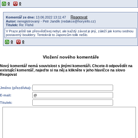
0
0
Reagovat
Komentář ze dne:
13.06.2022 13:11:47
Autor:
neregistrovaný - Petr Jandík (redakce@horyinfo.cz)
Titulek:
Re: Flohé
V Praze ještě tak přesvědčivej nebyl, ale každý závod je jiný, záleží jak komu sednou
postavený bouldery. Tentokrát to Japoncům tolik nešlo.
0
0
Vložení nového komentáře
Nový komentář nemá souvislost s jinými komentáři. Chcete-li odpovědět na
existující komentář, najeďte si na něj a klikněte v jeho hlavičce na slovo
Reagovat
Jméno (přezdívka):
E-mail:
Titulek: