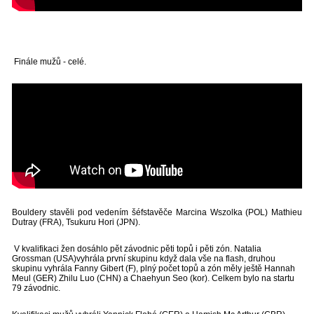
Finále mužů - celé.
Bouldery stavěli pod vedením šéfstavěče Marcina Wszolka (POL) Mathieu
Dutray (FRA), Tsukuru Hori (JPN).
V kvalifikaci žen dosáhlo pět závodnic pěti topů i pěti zón. Natalia
Grossman (USA)vyhrála první skupinu když dala vše na flash, druhou
skupinu vyhrála Fanny Gibert (F), plný počet topů a zón měly ještě Hannah
Meul (GER) Zhilu Luo (CHN) a Chaehyun Seo (kor). Celkem bylo na startu
79 závodnic.