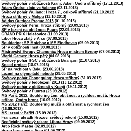
Světový pohár v obtížnosti Kranj: Adam Ondra stříbrný
(17.11.2013)
Adam Ondra: zlato ve Valence
(02.11.2013)
Světový pohár Wujiang: Hroza 7., celkově stříbrný
(21.10.2013)
Hroza stříbrný v Mokpu
(13.10.2013)
Adidas Outdoor Prague 2013
(01.10.2013)
Světový pohár Perm: Hroza stříbrný
(29.09.2013)
SP v lezení na obtížnost Puurs
(22.09.2013)
GRAND PRIX Holešovice
(11.09.2013)
Libor Hroza zlatý v Arcu
(07.09.2013)
Bouldering: SP Mnichov a ME Eindhoven
(05.09.2013)
SP v obtížnosti Imst
(09.08.2013)
Mistrovství Evropy Chamonix: Hroza mistrem Evropy
(07.08.2013)
World Games: Hroza pátý
(04.08.2013)
Světový pohár IFSC v obtížnosti Briançon
(21.07.2013)
Speed project
(18.07.2013)
SP na rychlost v Baku
(23.06.2013)
Lezení na olympiádě nebude
(29.05.2013)
Světový pohár Chongquing: Hroza stříbrný
(31.03.2013)
Světový pohár v ledolezení 2013
(13.12.2012)
Světový pohár v obtížnosti v Kranji
(19.11.2012)
Světový pohár v Puursu
(23.09.2012)
MS Paříž 2012: Bouldering žen, obtížnost a rychlost mužů. Hroza
stříbro, Ondra bronz
(16.09.2012)
MS 2012 Paříž: Bouldering mužů a obtížnost a rychlost žen
(16.09.2012)
MS lezení v Paříži
(15.09.2012)
Francouzi ukradli Hrozovi světový rekord
(15.09.2012)
Neoficiální světový rekord Libora Hrozy
(09.09.2012)
Arco Rock Master
(02.09.2012)
Hroza bronzový v Arcu
(01.09.2012)