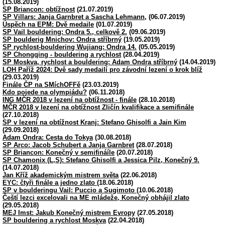
(15.08.2019)
SP Briancon: obtížnost
(21.07.2019)
SP Villars: Janja Garnbret a Sascha Lehmann,
(06.07.2019)
Úspěch na EPM: Dvě medaile
(01.07.2019)
SP Vail bouldering: Ondra 5., celkově 2.
(09.06.2019)
SP boulderig Mnichov: Ondra stříbrný
(19.05.2019)
SP rychlost-bouldering Wujiang: Ondra 14.
(05.05.2019)
SP Chongqing - bouldering a rychlost
(28.04.2019)
SP Moskva, rychlost a bouldering: Adam Ondra stříbrný
(14.04.2019)
LOH Paříž 2024: Dvě sady medailí pro závodní lezení o krok blíž
(29.03.2019)
Finále ČP na SMíchOFFě
(23.03.2019)
Kdo pojede na olympiádu?
(06.11.2018)
ING MČR 2018 v lezení na obtížnost - finále
(28.10.2018)
MČR 2018 v lezení na obtížnost Zličín kvalifikace a semifinále
(27.10.2018)
SP v lezení na obtížnost Kranj: Stefano Ghisolfi a Jain Kim
(29.09.2018)
Adam Ondra: Cesta do Tokya
(30.08.2018)
SP Arco: Jacob Schubert a Janja Garnbret
(28.07.2018)
SP Briancon: Konečný v semifináíle
(20.07.2018)
SP Chamonix (L,S): Stefano Ghisolfi a Jessica Pilz, Konečný 9.
(14.07.2018)
Jan Kříž akademickým mistrem světa
(22.06.2018)
EYC: čtyři finále a jedno zlato
(18.06.2018)
SP v boulderingu Vail: Puccio a Sugimoto
(10.06.2018)
Čeští lezci excelovali na ME mládeže, Konečný obhájil zlato
(29.05.2018)
MEJ Imst: Jakub Konečný mistrem Evropy
(27.05.2018)
SP bouldering a rychlost Moskva
(22.04.2018)