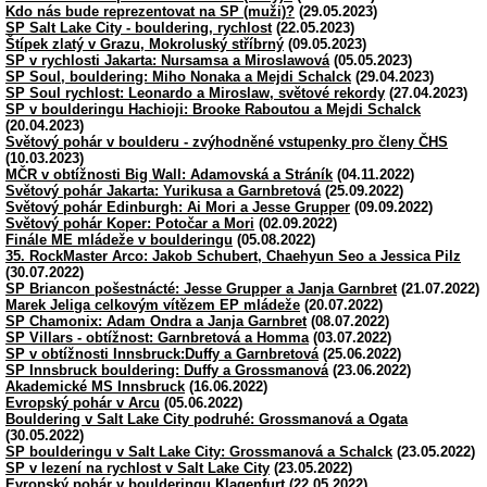
Kdo nás bude reprezentovat na SP (muži)?
(29.05.2023)
SP Salt Lake City - bouldering, rychlost
(22.05.2023)
Štípek zlatý v Grazu, Mokroluský stříbrný
(09.05.2023)
SP v rychlosti Jakarta: Nursamsa a Miroslawová
(05.05.2023)
SP Soul, bouldering: Miho Nonaka a Mejdi Schalck
(29.04.2023)
SP Soul rychlost: Leonardo a Miroslaw, světové rekordy
(27.04.2023)
SP v boulderingu Hachioji: Brooke Raboutou a Mejdi Schalck
(20.04.2023)
Světový pohár v boulderu - zvýhodněné vstupenky pro členy ČHS
(10.03.2023)
MČR v obtížnosti Big Wall: Adamovská a Stráník
(04.11.2022)
Světový pohár Jakarta: Yurikusa a Garnbretová
(25.09.2022)
Světový pohár Edinburgh: Ai Mori a Jesse Grupper
(09.09.2022)
Světový pohár Koper: Potočar a Mori
(02.09.2022)
Finále ME mládeže v boulderingu
(05.08.2022)
35. RockMaster Arco: Jakob Schubert, Chaehyun Seo a Jessica Pilz
(30.07.2022)
SP Briancon pošestnácté: Jesse Grupper a Janja Garnbret
(21.07.2022)
Marek Jeliga celkovým vítězem EP mládeže
(20.07.2022)
SP Chamonix: Adam Ondra a Janja Garnbret
(08.07.2022)
SP Villars - obtížnost: Garnbretová a Homma
(03.07.2022)
SP v obtížnosti Innsbruck:Duffy a Garnbretová
(25.06.2022)
SP Innsbruck bouldering: Duffy a Grossmanová
(23.06.2022)
Akademické MS Innsbruck
(16.06.2022)
Evropský pohár v Arcu
(05.06.2022)
Bouldering v Salt Lake City podruhé: Grossmanová a Ogata
(30.05.2022)
SP boulderingu v Salt Lake City: Grossmanová a Schalck
(23.05.2022)
SP v lezení na rychlost v Salt Lake City
(23.05.2022)
Evropský pohár v boulderingu Klagenfurt
(22.05.2022)