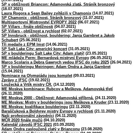
SP v obtížnosti Briancon: Adamovská zlatá, Stráník bronzový
(18.07.2021)
Laura Rogora a Sean Bailey zvítězili v Chamonix
(14.07.2021)
SP Chamonix - obtížnost, Stráník bronzový
(11.07.2021)
Multisportovní Mistrovství EVROPY 2022
(06.07.2021)
SP Villars - finále obtížnosti
(04.07.2021)
SP Villars - obtížnost a rychlost
(02.07.2021)
SP Innsbruck - obtížnost, bouldering: Janja Garnbret a Jakob
Schubert
(25.06.2021)
Tři medaile z EPM Imst
(14.06.2021)
SP Salt Lake City: americký koncert
(31.05.2021)
SP v boulderingu Salt Lake City: Adam zlatý!
(23.05.2021)
ME mládeže Perm: Bernardová mistryní Evropy
(06.05.2021)
Marco Scolaris a Debra Gawrych vedou IFSC do roku 2025
(26.04.2021)
SP v boulderingu Meiringen: Adam Ondra a Janja Garnbret
(15.04.2021)
Nominace na Olympiádu jsou komplet
(09.03.2021)
Zprávy z IFSC
(19.02.2021)
Loužecká a Vrtík mistry ČR.
(14.12.2020)
ME Moskva kombinace: Rubcov a Meškova, Adamovská třetí
(26.11.2020)
ME Moskva 2000 - Obtížnost: Adamovská stříbrná.
(24.11.2020)
ME Moskva: Mistry v boulderingu jsou Meškova a Kruder
(23.11.2020)
ME Moskva: kvalifikace boulderingu
(22.11.2020)
Baraščuková a Boldyrev mistry Evropy v rychlosti
(21.11.2020)
Naši profesionální závodníci
(04.11.2020)
MČR 2020 finále mužů
(04.10.2020)
Kalendář závodů IFSC 2021
(03.09.2020)
Adam Ondra zaslouženě zlatý v Brianconu
(23.08.2020)