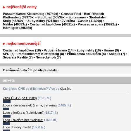
nejčtenější cesty
Postalmklamm Klettersteig (76749x)
•
Grosser Priel - Bert-Rinesch
Klettersteig (69970x)
•
Stüdlgrat (50539x)
•
Spitzmauer - Stodertaler
Steig (43260x)
•
Zuby nehty (42148x)
•
JV stěna - Cassin (41399x)
•
Malibu (40893x)
•
Cesta nad kapličkou (40321x)
•
Preussova spára (39922x)
•
Hörnligrat (39536x)
nejkomentovanější
Cesta nad kapličkou (18)
•
Vzdušná hrana (14)
•
Zuby nehty (10)
•
Huáno (9)
•
SPO (8)
•
Postalmklamm Klettersteig (8)
•
Přímá cesta holubiček (8)
•
Sokolík (7)
•
Separate Reality (7)
•
Německý roh (7)
Oznámení o akcích posílejte
redakci
anketa
článku
Které logo ČHS se ti líbí nejvíc? Více ve
Znak ČSTV (do r. 1989)
(1831 hl.)
Logo z devadesátek (černá, červená)
(1485 hl.)
Logo trikolóra s "kolejnicemi"
(1817 hl.)
Logo Trikolóra bez "kolejnic"
(1618 hl.)
Logo drátový model
(1600 hl.)