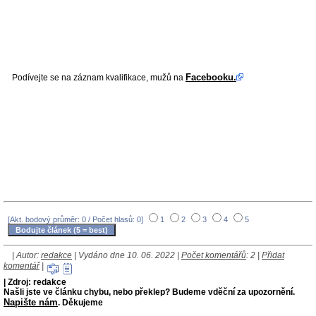
Facebooku.
Podívejte se na záznam kvalifikace, mužů na
[Akt. bodový průměr: 0 / Počet hlasů: 0]
1
2
3
4
5
| Autor:
redakce
| Vydáno dne 10. 06. 2022 |
Počet komentářů
: 2 |
Přidat
komentář
|
| Zdroj: redakce
Našli jste ve článku chybu, nebo překlep? Budeme vděční za upozornění.
Napište nám
. Děkujeme