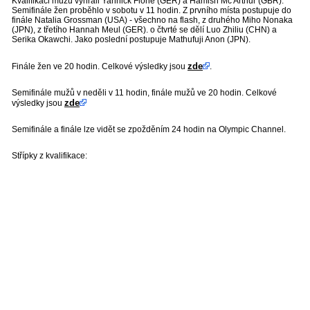
Kvalifikaci mužů vyhráli Yannick Flohé (GER) a Hamish Mc Arthur (GBR).
Semifinále žen proběhlo v sobotu v 11 hodin. Z prvního místa postupuje do
finále Natalia Grossman (USA) - všechno na flash, z druhého Miho Nonaka
(JPN), z třetího Hannah Meul (GER). o čtvrté se dělí Luo Zhiliu (CHN) a
Serika Okawchi. Jako poslední postupuje Mathufuji Anon (JPN).
zde
Finále žen ve 20 hodin. Celkové výsledky jsou
.
Semifinále mužů v neděli v 11 hodin, finále mužů ve 20 hodin. Celkové
zde
výsledky jsou
Semifinále a finále lze vidět se zpožděním 24 hodin na Olympic Channel.
Střípky z kvalifikace: