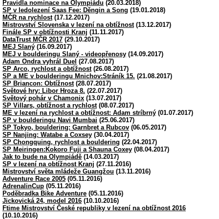
Pravidla nominace na Olympiádu
(20.03.2018)
SP v ledolezení Saas Fee: Děngin a Song
(19.01.2018)
MČR na rychlost
(17.12.2017)
Mistrovství Slovenska v lezení na obtížnost
(13.12.2017)
Finále SP v obtížnosti Kranj
(11.11.2017)
DataTrust MČR 2017
(29.10.2017)
MEJ Slaný
(16.09.2017)
MEJ v boulderingu Slaný - videopřenosy
(14.09.2017)
Adam Ondra vyhrál Duel
(27.08.2017)
SP Arco, rychlost a obtížnost
(26.08.2017)
SP a ME v boulderingu Mnichov:Stráník 15.
(21.08.2017)
SP Briancon: Obtížnost
(28.07.2017)
Světové hry: Libor Hroza 8.
(22.07.2017)
Světový pohár v Chamonix
(13.07.2017)
SP Villars, obtížnost a rychlost
(08.07.2017)
ME v lezení na rychlost a obtížnost: Adam stríbrný
(01.07.2017)
SP v boulderingu Navi Mumbai
(25.06.2017)
SP Tokyo, bouldering: Garnbret a Rubcov
(06.05.2017)
SP Nanjing: Watabe a Coxsey
(30.04.2017)
SP Chongquing, rychlost a bouldering
(22.04.2017)
SP Meiringen:Kokoro Fuji a Shauna Coxey
(08.04.2017)
Jak to bude na Olympiádě
(14.03.2017)
SP v lezení na obtížnost Kranj
(27.11.2016)
Mistrovství světa mládeže Guangžou
(13.11.2016)
Adventure Race 2005
(05.11.2016)
AdrenalinCup
(05.11.2016)
Poděbradka Bike Adventure
(05.11.2016)
Jickovická 24, model 2016
(10.10.2016)
Ftime Mistrovství České republiky v lezení na obtížnost 2016
(10.10.2016)