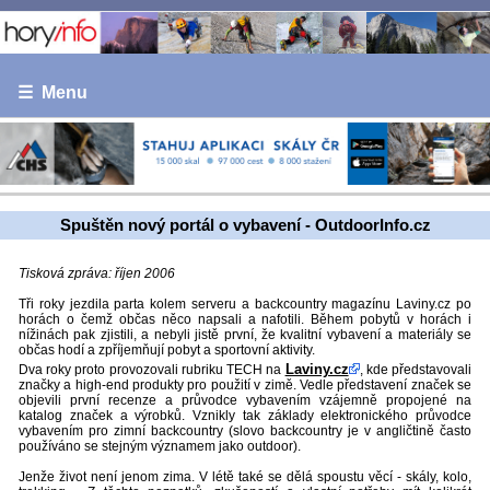
☰ Menu
Spuštěn nový portál o vybavení - OutdoorInfo.cz
Tisková zpráva: říjen 2006
Tři roky jezdila parta kolem serveru a backcountry magazínu Laviny.cz po
horách o čemž občas něco napsali a nafotili. Během pobytů v horách i
nížinách pak zjistili, a nebyli jistě první, že kvalitní vybavení a materiály se
občas hodí a zpříjemňují pobyt a sportovní aktivity.
Laviny.cz
Dva roky proto provozovali rubriku TECH na
, kde představovali
značky a high-end produkty pro použití v zimě. Vedle představení značek se
objevili první recenze a průvodce vybavením vzájemně propojené na
katalog značek a výrobků. Vznikly tak základy elektronického průvodce
vybavením pro zimní backcountry (slovo backcountry je v angličtině často
používáno se stejným významem jako outdoor).
Jenže život není jenom zima. V létě také se dělá spoustu věcí - skály, kolo,