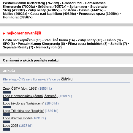
Postalmklamm Klettersteig (76799x)
•
Grosser Priel - Bert-Rinesch
Klettersteig (70000x)
•
Stüdlgrat (50572x)
•
Spitzmauer - Stodertaler
Steig (43300x)
•
Zuby nehty (42182x)
•
JV stěna - Cassin (41423x)
•
Malibu (40922x)
•
Cesta nad kapličkou (40349x)
•
Preussova spára (39950x)
•
Hörnligrat (39567x)
nejkomentovanější
Cesta nad kapličkou (18)
•
Vzdušná hrana (14)
•
Zuby nehty (10)
•
Huáno (9)
•
SPO (8)
•
Postalmklamm Klettersteig (8)
•
Přímá cesta holubiček (8)
•
Sokolík (7)
•
Separate Reality (7)
•
Německý roh (7)
Oznámení o akcích posílejte
redakci
anketa
článku
Které logo ČHS se ti líbí nejvíc? Více ve
Znak ČSTV (do r. 1989)
(1853 hl.)
Logo z devadesátek (černá, červená)
(1509 hl.)
Logo trikolóra s "kolejnicemi"
(1843 hl.)
Logo Trikolóra bez "kolejnic"
(1649 hl.)
Logo drátový model
(1631 hl.)
Logo 2025
(1617 hl.)