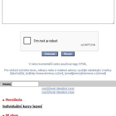
V rámci komentářů nelze používat tagy HTML.
Pro vložení tučného textu, odkazu nebo e-mailové adresy využijte následující značky:
[b]tučné[/b], [url]http://www.domeny.cz[/url], [email]jmeno@domena.cz[/email]
hledej
rozšířené hledání cest
rozšířené hledání chat
Horoškola
Individuální kurzy lezení
HI shop