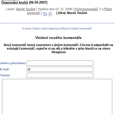
Osazování kruhů
(06.04.2007)
| Autor:
Marek Toušek
| Vydáno dne 02. 11. 2006 |
Počet komentářů
: 0 |
Přidat
komentář
|
| Zdroj: Marek Toušek
K tomtu článku nebyl doposud přiřazen žádný komentář!
Vložení nového komentáře
Nový komentář nemá souvislost s jinými komentáři. Chcete-li odpovědět na
existující komentář, najeďte si na něj a klikněte v jeho hlavičce na slovo
Reagovat
Jméno (přezdívka):
E-mail:
Titulek: