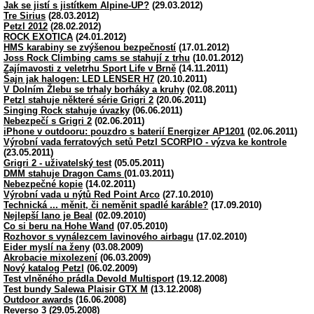
Jak se jistí s jistítkem Alpine-UP?
(29.03.2012)
Tre Sirius
(28.03.2012)
Petzl 2012
(28.02.2012)
ROCK EXOTICA
(24.01.2012)
HMS karabiny se zvýšenou bezpečností
(17.01.2012)
Joss Rock Climbing cams se stahují z trhu
(10.01.2012)
Zajímavosti z veletrhu Sport Life v Brně
(14.11.2011)
Šajn jak halogen: LED LENSER H7
(20.10.2011)
V Dolním Žlebu se trhaly borháky a kruhy
(02.08.2011)
Petzl stahuje některé série Grigri 2
(20.06.2011)
Singing Rock stahuje úvazky
(06.06.2011)
Nebezpečí s Grigri 2
(02.06.2011)
iPhone v outdooru: pouzdro s baterií Energizer AP1201
(02.06.2011)
Výrobní vada ferratových setů Petzl SCORPIO - výzva ke kontrole
(23.05.2011)
Grigri 2 - uživatelský test
(05.05.2011)
DMM stahuje Dragon Cams
(01.03.2011)
Nebezpečné kopie
(14.02.2011)
Výrobní vada u nýtů Red Point Arco
(27.10.2010)
Technická ... měnit, či neměnit spadlé karáble?
(17.09.2010)
Nejlepší lano je Beal
(02.09.2010)
Co si beru na Hohe Wand
(07.05.2010)
Rozhovor s vynálezcem lavinového airbagu
(17.02.2010)
Eider myslí na ženy
(03.08.2009)
Akrobacie mixolezení
(06.03.2009)
Nový katalog Petzl
(06.02.2009)
Test vlněného prádla Devold Multisport
(19.12.2008)
Test bundy Salewa Plaisir GTX M
(13.12.2008)
Outdoor awards
(16.06.2008)
Reverso 3
(29.05.2008)