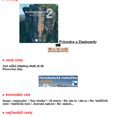
Průvodce a Zlagboardy
nové cesty
Zeď nářků (Walling Wall) (8-/8)
Pinocchio (5a)
komentáře cest
Super
•
nemusím!
•
"bez titulku"
•
22 metru
•
Re: jde to
•
jde to
•
Re: Vykřičník
není
•
Vykřičník není
•
Jizerské radosti
•
Re: slalom...
nejčtenější cesty