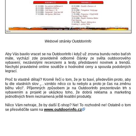
Webové stránky Outddorinfo
Aby Vás bavilo vracet se na OutdoorInfo i když už zrovna bundu nebo baťoh
máte, vychází zde pravidelně odborné články ze světa outdoorového
vybavení, nezávislými recenzemi a testy, představení novinek a trendů.
Nechybí pravidelné online soutěže o hodnotné ceny a spousta podobných
legrací.
Proč to vlastně dělají? Kromě řečí o tom, že je to baví, především proto, aby
tu dle vlastních slov „…vzniklo něco co tu nebylo a proto je čas na změnu
běhu věcí“. Příjemných způsobem je na OutdoorInfo prezentován trh s
vybavením a projekt je ukázkou toho, že dobrá reklama a marketing
jednotlivých firem neznamená ještě kvalitní produkty.
Něco Vám nehraje, že by další E-shop? Ne! To rozhodně ne! Ostatně o tom
www.outdoorinfo.cz
se přesvědčíte sami na