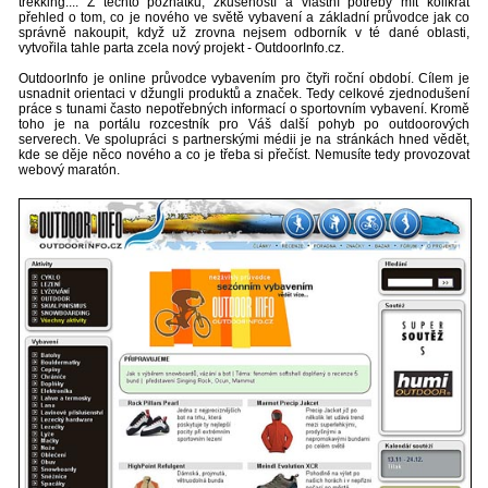
trekking.... Z těchto poznatků, zkušeností a vlastní potřeby mít kolikrát
přehled o tom, co je nového ve světě vybavení a základní průvodce jak co
správně nakoupit, když už zrovna nejsem odborník v té dané oblasti,
vytvořila tahle parta zcela nový projekt - OutdoorInfo.cz.
OutdoorInfo je online průvodce vybavením pro čtyři roční období. Cílem je
usnadnit orientaci v džungli produktů a značek. Tedy celkové zjednodušení
práce s tunami často nepotřebných informací o sportovním vybavení. Kromě
toho je na portálu rozcestník pro Váš další pohyb po outdoorových
serverech. Ve spolupráci s partnerskými médii je na stránkách hned vědět,
kde se děje něco nového a co je třeba si přečíst. Nemusíte tedy provozovat
webový maratón.