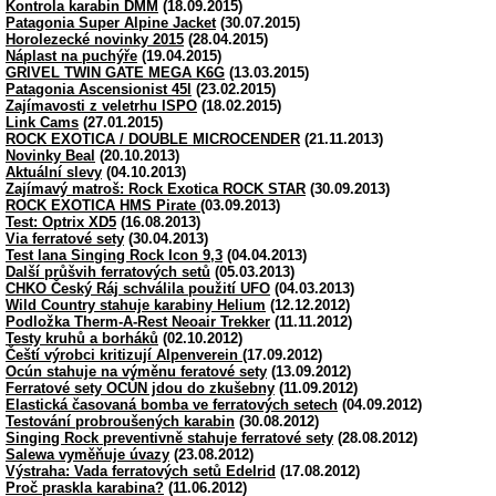
Kontrola karabin DMM
(18.09.2015)
Patagonia Super Alpine Jacket
(30.07.2015)
Horolezecké novinky 2015
(28.04.2015)
Náplast na puchýře
(19.04.2015)
GRIVEL TWIN GATE MEGA K6G
(13.03.2015)
Patagonia Ascensionist 45l
(23.02.2015)
Zajímavosti z veletrhu ISPO
(18.02.2015)
Link Cams
(27.01.2015)
ROCK EXOTICA / DOUBLE MICROCENDER
(21.11.2013)
Novinky Beal
(20.10.2013)
Aktuální slevy
(04.10.2013)
Zajímavý matroš: Rock Exotica ROCK STAR
(30.09.2013)
ROCK EXOTICA HMS Pirate
(03.09.2013)
Test: Optrix XD5
(16.08.2013)
Via ferratové sety
(30.04.2013)
Test lana Singing Rock Icon 9,3
(04.04.2013)
Další průšvih ferratových setů
(05.03.2013)
CHKO Český Ráj schválila použití UFO
(04.03.2013)
Wild Country stahuje karabiny Helium
(12.12.2012)
Podložka Therm-A-Rest Neoair Trekker
(11.11.2012)
Testy kruhů a borháků
(02.10.2012)
Čeští výrobci kritizují Alpenverein
(17.09.2012)
Ocún stahuje na výměnu feratové sety
(13.09.2012)
Ferratové sety OCÚN jdou do zkušebny
(11.09.2012)
Elastická časovaná bomba ve ferratových setech
(04.09.2012)
Testování probroušených karabin
(30.08.2012)
Singing Rock preventivně stahuje ferratové sety
(28.08.2012)
Salewa vyměňuje úvazy
(23.08.2012)
Výstraha: Vada ferratových setů Edelrid
(17.08.2012)
Proč praskla karabina?
(11.06.2012)