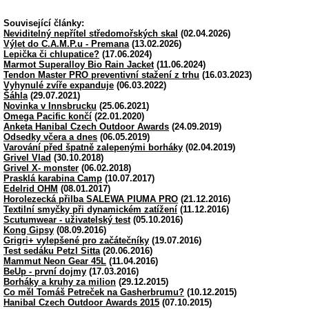
Související články:
Neviditelný nepřítel středomořských skal
(02.04.2026)
Výlet do C.A.M.P.u - Premana
(13.02.2026)
Lepička či chlupatice?
(17.06.2024)
Marmot Superalloy Bio Rain Jacket
(11.06.2024)
Tendon Master PRO preventivní stažení z trhu
(16.03.2023)
Vyhynulé zvíře expanduje
(06.03.2022)
Šáhla
(29.07.2021)
Novinka v Innsbrucku
(25.06.2021)
Omega Pacific končí
(22.01.2020)
Anketa Hanibal Czech Outdoor Awards
(24.09.2019)
Odsedky včera a dnes
(06.05.2019)
Varování před špatně zalepenými borháky
(02.04.2019)
Grivel Vlad
(30.10.2018)
Grivel X- monster
(06.02.2018)
Prasklá karabina Camp
(10.07.2017)
Edelrid OHM
(08.01.2017)
Horolezecká přilba SALEWA PIUMA PRO
(21.12.2016)
Textilní smyčky při dynamickém zatížení
(11.12.2016)
Scutumwear - uživatelský test
(05.10.2016)
Kong Gipsy
(08.09.2016)
Grigri+ vylepšené pro začátečníky
(19.07.2016)
Test sedáku Petzl Sitta
(20.06.2016)
Mammut Neon Gear 45L
(11.04.2016)
BeUp - první dojmy
(17.03.2016)
Borháky a kruhy za milion
(29.12.2015)
Co měl Tomáš Petreček na Gasherbrumu?
(10.12.2015)
Hanibal Czech Outdoor Awards 2015
(07.10.2015)