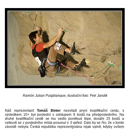
Ramón Julian Puigblanque, ilustrační foto: Petr Jandík
Náš reprezentant
Tomáš Binter
nezvládl první kvalifikační cestu, s
výsledkem 10+ byl poslední s odstupem 9 bodů na předposledního. Na
druhé kvalifikační cestě se mu vedlo poněkud lépe, dosáhl 25 bodů a
celkově se z posledního místa posunul o 3 vpřed. Dalo by se říci, že v tomto
závodě nebyla Česká republika reprezentována nijak valně, kdyby ovšem