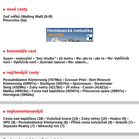
nové cesty
Zeď nářků (Walling Wall) (8-/8)
Pinocchio (5a)
komentáře cest
Super
•
nemusím!
•
"bez titulku"
•
22 metru
•
Re: jde to
•
jde to
•
Re: Vykřičník
není
•
Vykřičník není
•
Jizerské radosti
•
Re: slalom...
nejčtenější cesty
Postalmklamm Klettersteig (76796x)
•
Grosser Priel - Bert-Rinesch
Klettersteig (69997x)
•
Stüdlgrat (50570x)
•
Spitzmauer - Stodertaler
Steig (43298x)
•
Zuby nehty (42178x)
•
JV stěna - Cassin (41421x)
•
Malibu (40919x)
•
Cesta nad kapličkou (40347x)
•
Preussova spára (39947x)
•
Hörnligrat (39565x)
nejkomentovanější
Cesta nad kapličkou (18)
•
Vzdušná hrana (14)
•
Zuby nehty (10)
•
Huáno (9)
•
SPO (8)
•
Postalmklamm Klettersteig (8)
•
Přímá cesta holubiček (8)
•
Sokolík (7)
•
Separate Reality (7)
•
Německý roh (7)