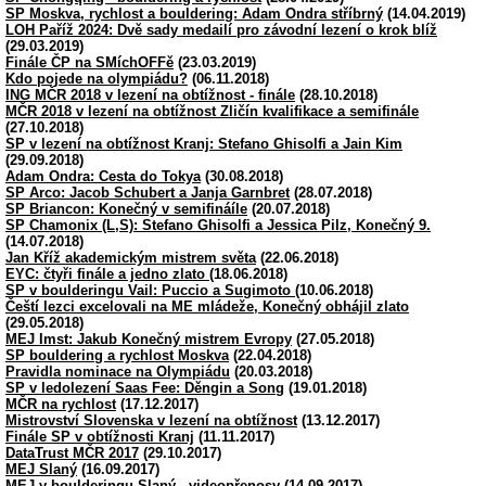
SP Moskva, rychlost a bouldering: Adam Ondra stříbrný
(14.04.2019)
LOH Paříž 2024: Dvě sady medailí pro závodní lezení o krok blíž
(29.03.2019)
Finále ČP na SMíchOFFě
(23.03.2019)
Kdo pojede na olympiádu?
(06.11.2018)
ING MČR 2018 v lezení na obtížnost - finále
(28.10.2018)
MČR 2018 v lezení na obtížnost Zličín kvalifikace a semifinále
(27.10.2018)
SP v lezení na obtížnost Kranj: Stefano Ghisolfi a Jain Kim
(29.09.2018)
Adam Ondra: Cesta do Tokya
(30.08.2018)
SP Arco: Jacob Schubert a Janja Garnbret
(28.07.2018)
SP Briancon: Konečný v semifináíle
(20.07.2018)
SP Chamonix (L,S): Stefano Ghisolfi a Jessica Pilz, Konečný 9.
(14.07.2018)
Jan Kříž akademickým mistrem světa
(22.06.2018)
EYC: čtyři finále a jedno zlato
(18.06.2018)
SP v boulderingu Vail: Puccio a Sugimoto
(10.06.2018)
Čeští lezci excelovali na ME mládeže, Konečný obhájil zlato
(29.05.2018)
MEJ Imst: Jakub Konečný mistrem Evropy
(27.05.2018)
SP bouldering a rychlost Moskva
(22.04.2018)
Pravidla nominace na Olympiádu
(20.03.2018)
SP v ledolezení Saas Fee: Děngin a Song
(19.01.2018)
MČR na rychlost
(17.12.2017)
Mistrovství Slovenska v lezení na obtížnost
(13.12.2017)
Finále SP v obtížnosti Kranj
(11.11.2017)
DataTrust MČR 2017
(29.10.2017)
MEJ Slaný
(16.09.2017)
MEJ v boulderingu Slaný - videopřenosy
(14.09.2017)