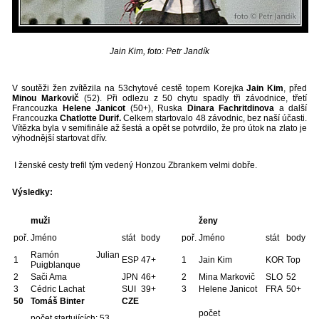
Jain Kim, foto: Petr Jandík
V soutěži žen zvítězila na 53chytové cestě topem Korejka
Jain Kim
, před
Minou Markovič
(52). Při odlezu z 50 chytu spadly tři závodnice, třetí
Francouzka
Helene Janicot
(50+), Ruska
Dinara Fachritdinova
a další
Francouzka
Chatlotte Dur
if.
Celkem startovalo 48 závodnic, bez naší účasti.
Vítězka byla v semifinále až šestá a opět se potvrdilo, že pro útok na zlato je
výhodnější startovat dřív.
I ženské cesty trefil tým vedený Honzou Zbrankem velmi dobře.
Výsledky:
muži
ženy
poř.
Jméno
stát
body
poř.
Jméno
stát
body
Ramón Julian
1
ESP
47+
1
Jain Kim
KOR
Top
Puigblanque
2
Sači Ama
JPN
46+
2
Mina Markovič
SLO
52
3
Cédric Lachat
SUI
39+
3
Helene Janicot
FRA
50+
50
Tomáš Binter
CZE
počet
počet startujících: 53