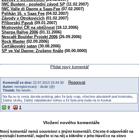
IWC Busteni - poslední závod SP
(11.02.2007)
IWC Valle di Daone a Saas-Fee
(07.02.2007)
Pelikán 16. v Saas Fee
(04.02.2007)
Závody v Otrokovicích
(01.02.2007)
Příborský Pavuk
(09.01.2007)
Mistrovství ČR na obtížnost
(18.12.2006)
Sherpa Rallye 2006
(01.11.2006)
Nescafé Boulder Projekt 2006
(26.09.2006)
Rock Master
(02.09.2006)
Čerťákovský satan
(30.08.2006)
SP ve Val Daone: Zrušeno finále
(00.00.0000)
Přidat nový komentář
Reagovat
Komentář ze dne:
22.07.2013 15:44:30
Autor:
neregistrovaný - divák (@)
Titulek:
No nevim...
Na 8a.nu ty cesty docela probíraj, jako že byly crap, všechno absolutně pod kontrolou,
žádný skoky, žádný odpadávání nohou a že byla prej nuda na to koukat.
0
1
Vložení nového komentáře
Nový komentář nemá souvislost s jinými komentáři. Chcete-li odpovědět na
existující komentář, najeďte si na něj a klikněte v jeho hlavičce na slovo