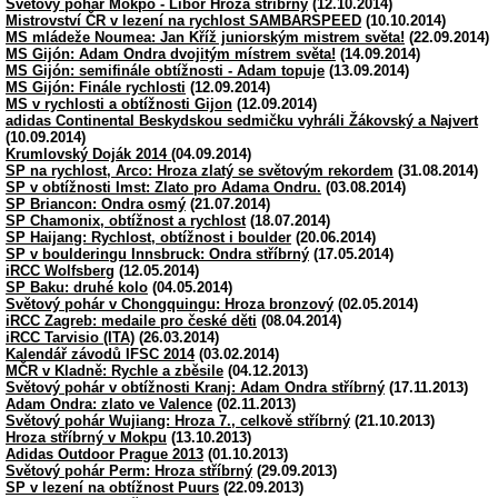
Světový pohár Mokpo - Libor Hroza stříbrný
(12.10.2014)
Mistrovství ČR v lezení na rychlost SAMBARSPEED
(10.10.2014)
MS mládeže Noumea: Jan Kříž juniorským mistrem světa!
(22.09.2014)
MS Gijón: Adam Ondra dvojitým místrem světa!
(14.09.2014)
MS Gijón: semifinále obtížnosti - Adam topuje
(13.09.2014)
MS Gijón: Finále rychlosti
(12.09.2014)
MS v rychlosti a obtížnosti Gijon
(12.09.2014)
adidas Continental Beskydskou sedmičku vyhráli Žákovský a Najvert
(10.09.2014)
Krumlovský Doják 2014
(04.09.2014)
SP na rychlost, Arco: Hroza zlatý se světovým rekordem
(31.08.2014)
SP v obtížnosti Imst: Zlato pro Adama Ondru.
(03.08.2014)
SP Briancon: Ondra osmý
(21.07.2014)
SP Chamonix, obtížnost a rychlost
(18.07.2014)
SP Haijang: Rychlost, obtížnost i boulder
(20.06.2014)
SP v boulderingu Innsbruck: Ondra stříbrný
(17.05.2014)
iRCC Wolfsberg
(12.05.2014)
SP Baku: druhé kolo
(04.05.2014)
Světový pohár v Chongquingu: Hroza bronzový
(02.05.2014)
iRCC Zagreb: medaile pro české děti
(08.04.2014)
iRCC Tarvisio (ITA)
(26.03.2014)
Kalendář závodů IFSC 2014
(03.02.2014)
MČR v Kladně: Rychle a zběsile
(04.12.2013)
Světový pohár v obtížnosti Kranj: Adam Ondra stříbrný
(17.11.2013)
Adam Ondra: zlato ve Valence
(02.11.2013)
Světový pohár Wujiang: Hroza 7., celkově stříbrný
(21.10.2013)
Hroza stříbrný v Mokpu
(13.10.2013)
Adidas Outdoor Prague 2013
(01.10.2013)
Světový pohár Perm: Hroza stříbrný
(29.09.2013)
SP v lezení na obtížnost Puurs
(22.09.2013)