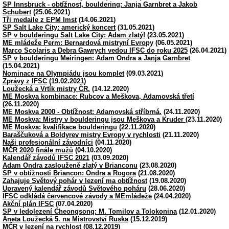
SP Innsbruck - obtížnost, bouldering: Janja Garnbret a Jakob
Schubert
(25.06.2021)
Tři medaile z EPM Imst
(14.06.2021)
SP Salt Lake City: americký koncert
(31.05.2021)
SP v boulderingu Salt Lake City: Adam zlatý!
(23.05.2021)
ME mládeže Perm: Bernardová mistryní Evropy
(06.05.2021)
Marco Scolaris a Debra Gawrych vedou IFSC do roku 2025
(26.04.2021)
SP v boulderingu Meiringen: Adam Ondra a Janja Garnbret
(15.04.2021)
Nominace na Olympiádu jsou komplet
(09.03.2021)
Zprávy z IFSC
(19.02.2021)
Loužecká a Vrtík mistry ČR.
(14.12.2020)
ME Moskva kombinace: Rubcov a Meškova, Adamovská třetí
(26.11.2020)
ME Moskva 2000 - Obtížnost: Adamovská stříbrná.
(24.11.2020)
ME Moskva: Mistry v boulderingu jsou Meškova a Kruder
(23.11.2020)
ME Moskva: kvalifikace boulderingu
(22.11.2020)
Baraščuková a Boldyrev mistry Evropy v rychlosti
(21.11.2020)
Naši profesionální závodníci
(04.11.2020)
MČR 2020 finále mužů
(04.10.2020)
Kalendář závodů IFSC 2021
(03.09.2020)
Adam Ondra zaslouženě zlatý v Brianconu
(23.08.2020)
SP v obtížnosti Briancon: Ondra a Rogora
(21.08.2020)
Zahajuje Světový pohár v lezení ma obtížnost
(19.08.2020)
Upravený kalendář závodů Světového poháru
(28.06.2020)
IFSC odkládá červencové závody a MEmládeže
(24.04.2020)
Akční plán IFSC
(07.04.2020)
SP v ledolezení Cheongsong: M. Tomilov a Tolokonina
(12.01.2020)
Aneta Loužecká 5. na Mistrovství Ruska
(15.12.2019)
MČR v lezení na rychlost
(08.12.2019)