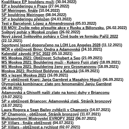
Kvalifikace EP boulderu muži
(30.04.2022)
EP v boulderingu v Praze
(27.04.2022)
SP Meiringen, finále
(10.04.2022)
SP bouldring Meiringen
(08.04.2022)
SP v boulderingu přeložen
(24.03.2022)
Test v Barceloně: López a Almendrosová
(05.03.2022)
EB MOV: Zrušte nebo přesuňte akce v Rusku a Bělorusku.
(26.02.2022)
Světový pohár v Moskvě zrušen
(26.02.2022)
Nový závod Světového poháru v Číně bude ve formátu Paříž 2022
(22.12.2021)
Sportovní lezení doporučeno na LOH Los Angeles 2028
(11.12.2021)
MČR v obtížnosti Brno: Ondra a Adamovská
(24.10.2021)
Kalendář závodů IFSC 2022
(05.10.2021)
MS Moskva 2021: Obtížnost: Schubert a Seo
(21.09.2021)
MS Moskva 2021: Bouldering muži - Kokoro Fujii zlatý
(18.09.2021)
MS Moskva 2021: Bouldering ženy pro Grosmanovou
(18.09.2021)
Moskva 2021: Rychlost Boldyrev a Kalucká
(16.09.2021)
MS v lezení Moskva 2021
(16.09.2021)
SP v obtížnosti Kranj: Janja Garnbret a Masahiro Higuči
(06.09.2021)
Olympijská kombinace: zlato pro fenomenální Janju Garnbret
(06.08.2021)
Adamovská a Ghisolfi našli zlato na konci duhy v Brianconu
(19.07.2021)
SP v obtížnosti Briancon: Adamovská zlatá, Stráník bronzový
(18.07.2021)
Laura Rogora a Sean Bailey zvítězili v Chamonix
(14.07.2021)
SP Chamonix - obtížnost, Stráník bronzový
(11.07.2021)
Multisportovní Mistrovství EVROPY 2022
(06.07.2021)
SP Villars - finále obtížnosti
(04.07.2021)
SP Villars - obtížnost a rychlost
(02.07.2021)