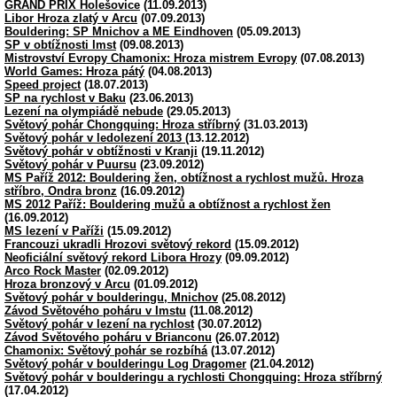
GRAND PRIX Holešovice
(11.09.2013)
Libor Hroza zlatý v Arcu
(07.09.2013)
Bouldering: SP Mnichov a ME Eindhoven
(05.09.2013)
SP v obtížnosti Imst
(09.08.2013)
Mistrovství Evropy Chamonix: Hroza mistrem Evropy
(07.08.2013)
World Games: Hroza pátý
(04.08.2013)
Speed project
(18.07.2013)
SP na rychlost v Baku
(23.06.2013)
Lezení na olympiádě nebude
(29.05.2013)
Světový pohár Chongquing: Hroza stříbrný
(31.03.2013)
Světový pohár v ledolezení 2013
(13.12.2012)
Světový pohár v obtížnosti v Kranji
(19.11.2012)
Světový pohár v Puursu
(23.09.2012)
MS Paříž 2012: Bouldering žen, obtížnost a rychlost mužů. Hroza
stříbro, Ondra bronz
(16.09.2012)
MS 2012 Paříž: Bouldering mužů a obtížnost a rychlost žen
(16.09.2012)
MS lezení v Paříži
(15.09.2012)
Francouzi ukradli Hrozovi světový rekord
(15.09.2012)
Neoficiální světový rekord Libora Hrozy
(09.09.2012)
Arco Rock Master
(02.09.2012)
Hroza bronzový v Arcu
(01.09.2012)
Světový pohár v boulderingu, Mnichov
(25.08.2012)
Závod Světového poháru v Imstu
(11.08.2012)
Světový pohár v lezení na rychlost
(30.07.2012)
Závod Světového poháru v Brianconu
(26.07.2012)
Chamonix: Světový pohár se rozbíhá
(13.07.2012)
Světový pohár v boulderingu Log Dragomer
(21.04.2012)
Světový pohár v boulderingu a rychlosti Chongquing: Hroza stříbrný
(17.04.2012)