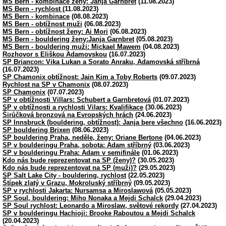
MS Bern - kombinace ženy: Janja Garnbret
(11.08.2023)
MS Bern - rychlost
(11.08.2023)
MS Bern - kombinace
(08.08.2023)
MS Bern - obtížnost muži
(06.08.2023)
MS Bern - obtížnost ženy: Ai Mori
(06.08.2023)
MS Bern - bouldering ženy:Janja Garnbret
(05.08.2023)
MS Bern - bouldering muži: Mickael Mawem
(04.08.2023)
Rozhovor s Eliškou Adamovskou
(16.07.2023)
SP Briancon: Vika Lukan a Sorato Anraku, Adamovská stříbrná
(16.07.2023)
SP Chamonix obtížnost: Jain Kim a Toby Roberts
(09.07.2023)
Rychlost na SP v Chamonix
(08.07.2023)
SP Chamonix
(07.07.2023)
SP v obtížnosti Villars: Schubert a Garnbretová
(01.07.2023)
SP v obtížnosti a rychlosti Vilars: Kvalifikace
(30.06.2023)
Širůčková bronzová na Evropských hrách
(24.06.2023)
SP Innsbruck (bouldering, obtížnost): Janja bere všechno
(16.06.2023)
SP bouldering Brixen
(08.06.2023)
SP bouldering Praha, neděle, ženy: Oriane Bertone
(04.06.2023)
SP v boulderingu Praha, sobota: Adam stříbrný
(03.06.2023)
SP v boulderingu Praha: Adam v semifinále
(01.06.2023)
Kdo nás bude reprezentovat na SP (ženy)?
(30.05.2023)
Kdo nás bude reprezentovat na SP (muži)?
(29.05.2023)
SP Salt Lake City - bouldering, rychlost
(22.05.2023)
Štípek zlatý v Grazu, Mokroluský stříbrný
(09.05.2023)
SP v rychlosti Jakarta: Nursamsa a Miroslawová
(05.05.2023)
SP Soul, bouldering: Miho Nonaka a Mejdi Schalck
(29.04.2023)
SP Soul rychlost: Leonardo a Miroslaw, světové rekordy
(27.04.2023)
SP v boulderingu Hachioji: Brooke Raboutou a Mejdi Schalck
(20.04.2023)