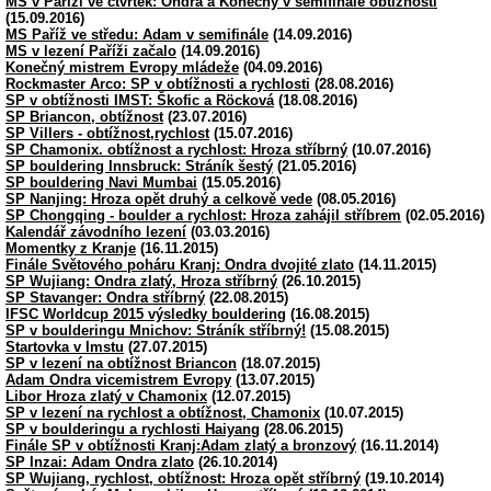
MS v Paříži ve čtvrtek: Ondra a Konečný v semifinále obtížnosti
(15.09.2016)
MS Paříž ve středu: Adam v semifinále
(14.09.2016)
MS v lezení Paříži začalo
(14.09.2016)
Konečný mistrem Evropy mládeže
(04.09.2016)
Rockmaster Arco: SP v obtížnosti a rychlosti
(28.08.2016)
SP v obtížnosti IMST: Škofic a Röcková
(18.08.2016)
SP Briancon, obtížnost
(23.07.2016)
SP Villers - obtížnost,rychlost
(15.07.2016)
SP Chamonix. obtížnost a rychlost: Hroza stříbrný
(10.07.2016)
SP bouldering Innsbruck: Stráník šestý
(21.05.2016)
SP bouldering Navi Mumbai
(15.05.2016)
SP Nanjing: Hroza opět druhý a celkově vede
(08.05.2016)
SP Chongqing - boulder a rychlost: Hroza zahájil stříbrem
(02.05.2016)
Kalendář závodního lezení
(03.03.2016)
Momentky z Kranje
(16.11.2015)
Finále Světového poháru Kranj: Ondra dvojité zlato
(14.11.2015)
SP Wujiang: Ondra zlatý, Hroza stříbrný
(26.10.2015)
SP Stavanger: Ondra stříbrný
(22.08.2015)
IFSC Worldcup 2015 výsledky bouldering
(16.08.2015)
SP v boulderingu Mnichov: Stráník stříbrný!
(15.08.2015)
Startovka v Imstu
(27.07.2015)
SP v lezení na obtížnost Briancon
(18.07.2015)
Adam Ondra vicemistrem Evropy
(13.07.2015)
Libor Hroza zlatý v Chamonix
(12.07.2015)
SP v lezení na rychlost a obtížnost, Chamonix
(10.07.2015)
SP v boulderingu a rychlosti Haiyang
(28.06.2015)
Finále SP v obtížnosti Kranj:Adam zlatý a bronzový
(16.11.2014)
SP Inzai: Adam Ondra zlato
(26.10.2014)
SP Wujiang, rychlost, obtížnost: Hroza opět stříbrný
(19.10.2014)