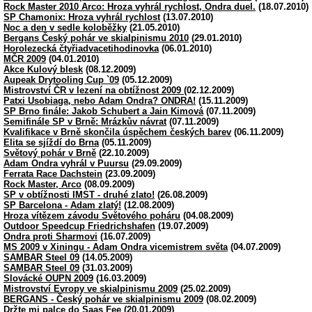
Rock Master 2010 Arco: Hroza vyhrál rychlost, Ondra duel.
(18.07.2010)
SP Chamonix: Hroza vyhrál rychlost
(13.07.2010)
Noc a den v sedle koloběžky
(21.05.2010)
Bergans Český pohár ve skialpinismu 2010
(29.01.2010)
Horolezecká čtyřiadvacetihodinovka
(06.01.2010)
MČR 2009
(04.01.2010)
Akce Kulový blesk
(08.12.2009)
Aupeak Drytooling Cup `09
(05.12.2009)
Mistrovství ČR v lezení na obtížnost 2009
(02.12.2009)
Patxi Usobiaga, nebo Adam Ondra? ONDRA!
(15.11.2009)
SP Brno finále: Jakob Schubert a Jain Kimová
(07.11.2009)
Semifinále SP v Brně: Mrázkův návrat
(07.11.2009)
Kvalifikace v Brně skončila úspěchem českých barev
(06.11.2009)
Elita se sjíždí do Brna
(05.11.2009)
Světový pohár v Brně
(22.10.2009)
Adam Ondra vyhrál v Puursu
(29.09.2009)
Ferrata Race Dachstein
(23.09.2009)
Rock Master, Arco
(08.09.2009)
SP v obtížnosti IMST - druhé zlato!
(26.08.2009)
SP Barcelona - Adam zlatý!
(12.08.2009)
Hroza vítězem závodu Světového poháru
(04.08.2009)
Outdoor Speedcup Friedrichshafen
(19.07.2009)
Ondra proti Sharmovi
(16.07.2009)
MS 2009 v Xiningu - Adam Ondra vicemistrem světa
(04.07.2009)
SAMBAR Steel 09
(14.05.2009)
SAMBAR Steel 09
(31.03.2009)
Slovácké OUPN 2009
(16.03.2009)
Mistrovství Evropy ve skialpinismu 2009
(25.02.2009)
BERGANS - Český pohár ve skialpinismu 2009
(08.02.2009)
Držte mi palce do Saas Fee
(20.01.2009)