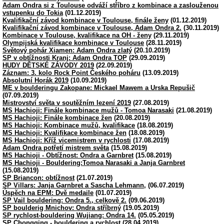
Adam Ondra si z Toulouse odváží stříbro z kombinace a zaslouženou
vstupenku do Tokia
(01.12.2019)
Kvalifikační závod kombinace v Toulouse, finále ženy
(01.12.2019)
Kvalifikační závod kombinace v Toulouse, Adam Ondra 2.
(30.11.2019)
Kombinace v Toulouse, kvalifikace na OH - ženy
(29.11.2019)
Olympijská kvalifikace kombinace v Toulouse
(28.11.2019)
Světový pohár Xiamen: Adam Ondra zlatý
(20.10.2019)
SP v obtížnosti Kranj: Adam Ondra TOP
(29.09.2019)
HUDY DĚTSKÉ ZÁVODY 2019
(22.09.2019)
Záznam: 3. kolo Rock Point Českého poháru
(13.09.2019)
Absolutní Horák 2019
(10.09.2019)
ME v boulderingu Zakopane: Mickael Mawem a Urska Repušič
(07.09.2019)
Mistrovství světa v soutěžním lezení 2019
(27.08.2019)
MS Hachioji: Finále kombinace mužů - Tomoa Narasaki
(21.08.2019)
MS Hachioji: Finále kombinace žen
(20.08.2019)
MS Hachioji: Kombinace mužů, kvalifikace
(18.08.2019)
MS Hachioji: Kvalifikace kombinace žen
(18.08.2019)
MS Hachioji: Kříž vicemistrem v rychlosti
(17.08.2019)
Adam Ondra potřetí mistrem světa
(15.08.2019)
MS Hachioji - Obtížnost: Ondra a Garnbret
(15.08.2019)
MS Hachioji - Bouldering:Tomoa Narasaki a Janja Garnbret
(15.08.2019)
SP Briancon: obtížnost
(21.07.2019)
SP Villars: Janja Garnbret a Sascha Lehmann,
(06.07.2019)
Úspěch na EPM: Dvě medaile
(01.07.2019)
SP Vail bouldering: Ondra 5., celkově 2.
(09.06.2019)
SP boulderig Mnichov: Ondra stříbrný
(19.05.2019)
SP rychlost-bouldering Wujiang: Ondra 14.
(05.05.2019)
SP Chongqing - bouldering a rychlost
(28.04.2019)