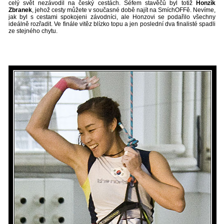
celý svět nezávodil na český cestách. Šéfem stavěčů byl totiž
Honzík
Zbranek
, jehož cesty můžete v současné době najít na SmíchOFFě. Nevíme,
jak byl s cestami spokojeni závodníci, ale Honzovi se podařilo všechny
ideálně rozřadit. Ve finále vitěz blízko topu a jen poslední dva finalisté spadli
ze stejného chytu.