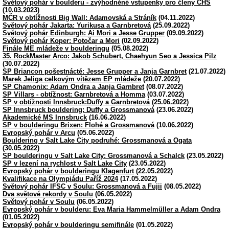
Světový pohár v boulderu - zvýhodněné vstupenky pro členy ČHS
(10.03.2023)
MČR v obtížnosti Big Wall: Adamovská a Stráník
(04.11.2022)
Světový pohár Jakarta: Yurikusa a Garnbretová
(25.09.2022)
Světový pohár Edinburgh: Ai Mori a Jesse Grupper
(09.09.2022)
Světový pohár Koper: Potočar a Mori
(02.09.2022)
Finále ME mládeže v boulderingu
(05.08.2022)
35. RockMaster Arco: Jakob Schubert, Chaehyun Seo a Jessica Pilz
(30.07.2022)
SP Briancon pošestnácté: Jesse Grupper a Janja Garnbret
(21.07.2022)
Marek Jeliga celkovým vítězem EP mládeže
(20.07.2022)
SP Chamonix: Adam Ondra a Janja Garnbret
(08.07.2022)
SP Villars - obtížnost: Garnbretová a Homma
(03.07.2022)
SP v obtížnosti Innsbruck:Duffy a Garnbretová
(25.06.2022)
SP Innsbruck bouldering: Duffy a Grossmanová
(23.06.2022)
Akademické MS Innsbruck
(16.06.2022)
SP v boulderingu Brixen: Flohé a Grossmanová
(10.06.2022)
Evropský pohár v Arcu
(05.06.2022)
Bouldering v Salt Lake City podruhé: Grossmanová a Ogata
(30.05.2022)
SP boulderingu v Salt Lake City: Grossmanová a Schalck
(23.05.2022)
SP v lezení na rychlost v Salt Lake City
(23.05.2022)
Evropský pohár v boulderingu Klagenfurt
(22.05.2022)
Kvalifikace na Olympiádu Paříž 2024
(17.05.2022)
Světový pohár IFSC v Soulu: Grossmanová a Fujii
(08.05.2022)
Dva světové rekordy v Soulu
(06.05.2022)
Světový pohár v Soulu
(06.05.2022)
Evropský pohár v boulderu: Eva Maria Hammelmüller a Adam Ondra
(01.05.2022)
Evropský pohár v boulderingu semifinále
(01.05.2022)