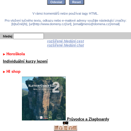
V rámci komentářů nelze používat tagy HTML.
Pro vložení tučného textu, odkazu nebo e-mailové adresy využijte následující značky:
[b]tučné[/b], [url]http://www.domeny.cz[/url], [email]jmeno@domena.cz[/email]
hledej
rozšířené hledání cest
rozšířené hledání chat
Horoškola
Individuální kurzy lezení
HI shop
Průvodce a Zlagboardy