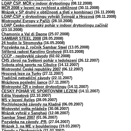
LOAP ČSP, MČR v indoor drytoolingu
(08.12.2008)
MČR 2008 v lezení na rychlost a obtížnost
(30.11.2008)
Mrázek v SP druhý v obtížnosti a třetí v kombinaci
(16.11.2008)
LOAP-ČSP v drytoolingu vyhráli Švingál a Hrozová
(08.11.2008)
Mistrovství Evropy v Paříži
(28.10.2008)
LOAP Česko-slovenský pohár v indoor drytoolingu začíná!
(23.10.2008)
Chamonix a Val di Daone
(25.07.2008)
SAMBAR STEEL 2008
(28.05.2008)
24 hodin le Stromovka
(16.05.2008)
Pozvánka na 2. ročník Sambar Steel
(13.05.2008)
Stříbrná radost Karolíny Grohové
(03.03.2008)
CCCP - neobvyklé závody
(02.02.2008)
ČHS zbrojí na Světový pohár v ledolezení
(26.12.2007)
Sobota plná sportu na Cibulce
(14.12.2007)
Mistrovství České republiky 2007
(06.12.2007)
Hrozová leze za Turky
(27.11.2007)
Tradičně netradiční závody
(22.11.2007)
Mrázkova poslední šance
(17.11.2007)
Mistrovství ČR v indoor drytoolingu
(14.11.2007)
ČESKÝ POHÁR VE SPORTOVNÍM LEZENÍ
(14.11.2007)
Edita Vopatová
(22.10.2007)
MS v lezení Aviles
(28.09.2007)
Rychlolezecké závody na Kladně
(06.09.2007)
Mistovství světa mládeže
(30.08.2007)
Mrázek vyhrál v Šanghaji
(12.08.2007)
Sambar Steel 2007
(01.06.2007)
Pozvánka na závody -PR-
(27.04.2007)
Mrázek 3. na ME v boulderingu
(19.03.2007)
Závody v Otrokovicích
(21.02.2007)