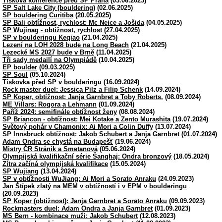
Tisková konference před SP Praha
(03.06.2025)
SP Salt Lake City (bouldering)
(02.06.2025)
SP bouldering Curitiba
(20.05.2025)
SP Bali obtížnost, rychlost: Mc Neice a Jošida
(04.05.2025)
SP Wujinag - obtížnost, rychlost
(27.04.2025)
SP v boulderingu Keqiao
(21.04.2025)
Lezení na LOH 2028 bude na Long Beach
(21.04.2025)
Lezecké MS 2027 bude v Brně
(11.04.2025)
Tři sady medailí na Olympiádě
(10.04.2025)
EP boulder
(09.03.2025)
SP Soul
(05.10.2024)
Tiskovka před SP v boulderingu
(16.09.2024)
Rock master duel: Jessica Pilz a Filip Schenk
(14.09.2024)
SP Koper, obtížnost: Janja Garnbret a Toby Roberts.
(08.09.2024)
ME Villars: Rogora a Lehmann
(01.09.2024)
Paříž 2024: semifinále obtížnost ženy
(08.08.2024)
SP Briancon - obtížnost: Mei Kotake a Zento Murashita
(19.07.2024)
Světový pohár v Chamonix: Ai Mori a Colin Duffy
(13.07.2024)
SP Innsbruck obtížnost: Jakob Schubert a Janja Garnbret
(01.07.2024)
Adam Ondra se chystá na Budapešť
(19.06.2024)
Mistry ČR Stráník a Smetanová
(05.06.2024)
Olympijská kvalifikační série Šanghaj: Ondra bronzový
(18.05.2024)
Zítra začíná olympijská kvalifikace
(15.05.2024)
SP Wujiang
(13.04.2024)
SP v obtížnosti WuJiang: Ai Mori a Sorato Anraku
(24.09.2023)
Jan Štípek zlatý na MEM v obtížností i v EPM v boulderingu
(20.09.2023)
SP Koper (obtížnost): Janja Garnbret a Sorato Anraku
(09.09.2023)
Rockmasters duel: Adam Ondra a Janja Garnbret
(01.09.2023)
MS Bern - kombinace muži: Jakob Schubert
(12.08.2023)