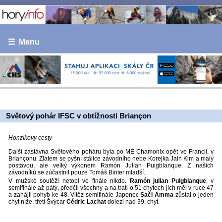
☰ Menu
Světový pohár IFSC v obtížnosti Briançon
Honzíkovy cesty
Další zastávna Světového poháru byla po ME Chamonix opět ve Francii, v
Briançonu. Zlatem se pyšní stálice závodního nebe Korejka Jain Kim a malý
postavou, ale velký výkonem Ramón Julian Puigblanque. Z našich
závodníků se zúčastnil pouze Tomáš Binter mladší.
V mužské soutěži netopl ve finále nikdo.
Ramón julian Puigblanque
, v
semifinále až pátý, předčil všechny a na trati o 51 chytech jich měl v ruce 47
a zahájil pohyb ke 48. Vitěz semifinále Japonec
Sači Amma
zůstal o jeden
chyt níže, třetí Švýcar
Cédric Lachat
dolezl nad 39. chyt.