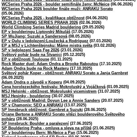
WCSeries Praha 2026 - boulder semifinále ženy: McNeice
(06.06.2026)
WCSeries Praha 2026 boulder finále muži: ANRAKU Sorato
(05.06.2026)
WCSeries Praha 2026 - kvalifikace obtížnost
(04.06.2026)
WORLD CLIMBING SERIES PRAHA 2026
(02.06.2026)
World Climbing Series Madrid bouldering
(29.05.2026)
EP v boulderingu Liptovský Mikuláš
(17.05.2026)
SP WuJiang: Suzuki a Sandersová
(08.05.2026)
EP v Oulu v ledolezení:Loužecká a Rodríguez
(07.03.2026)
EP a MSJ v Lichtenštejnsku: Máme mistra světa
(03.02.2026)
SP v ledolezení Saas Fee 2026
(23.01.2026)
Světový pohár bude na Štvanici
(05.12.2025)
EP v obtížnosti Toulouse
(01.11.2025)
Rock Master duel: Adam Ondra a Brooke Raboutou
(17.10.2025)
Adam Ondra bude na Rock Masteru
(17.10.2025)
Světový pohár Koper - obtížnost: ANRAKU Sorato a Janja Garnbret
(06.09.2025)
Adam Ondra o závodě v Koperu
(04.09.2025)
Cena horolezeckého festivalu: Mokroluský a Vojáčková
(01.09.2025)
MSJ Helsinki - obtížnost. Mokroluský vicemistrem
(31.07.2025)
MSJ Hesinky - bouldering
(30.07.2025)
SP v obtížnosti Madrid: Doyun Lee a Annie Sanders
(20.07.2025)
SP v Chamonix: SEO a ANRAKU
(13.07.2025)
SP Innsbruck obtížnost: Garnbret a Suzuki
(28.06.2025)
Oriane Bertone a ANRAKU Sorato vítězi boulderového Světového
poháru
(28.06.2025)
SP Innsbruck: Boulder a paralezení
(27.06.2025)
SP Bouldering Praha - omluva a sleva na příště
(21.06.2025)
SP v boulderingu Bern: McNeice a Pan
(15.06.2025)