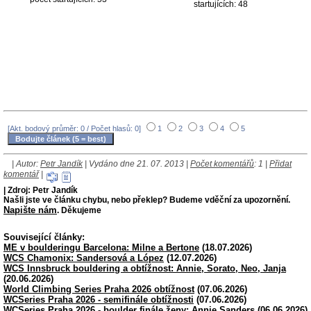
startujících: 48
[Akt. bodový průměr: 0 / Počet hlasů: 0]
1
2
3
4
5
| Autor:
Petr Jandík
| Vydáno dne 21. 07. 2013 |
Počet komentářů
: 1 |
Přidat
komentář
|
| Zdroj: Petr Jandík
Našli jste ve článku chybu, nebo překlep? Budeme vděční za upozornění.
Napište nám
. Děkujeme
Související články:
ME v boulderingu Barcelona: Milne a Bertone
(18.07.2026)
WCS Chamonix: Sandersová a López
(12.07.2026)
WCS Innsbruck bouldering a obtížnost: Annie, Sorato, Neo, Janja
(20.06.2026)
World Climbing Series Praha 2026 obtížnost
(07.06.2026)
WCSeries Praha 2026 - semifinále obtížnosti
(07.06.2026)
WCSeries Praha 2026 - boulder finále ženy: Annie Sanders
(06.06.2026)