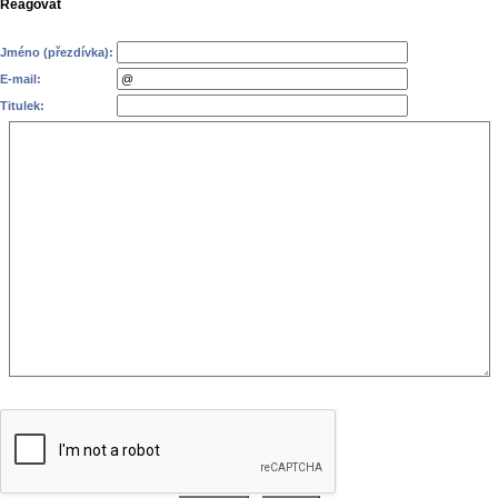
Reagovat
Jméno (přezdívka):
E-mail:
Titulek: