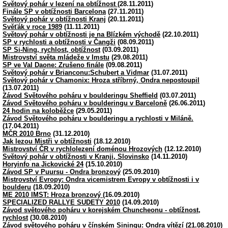
Světový pohár v lezení na obtížnost
(28.11.2011)
Finále SP v obtížnosti Barcelona
(27.11.2011)
Světový pohár v obtížnosti Kranj
(20.11.2011)
Svěťák v roce 1989
(11.11.2011)
Světový pohár v obtížnosti je na Blízkém východě
(22.10.2011)
SP v rychlosti a obtížnosti v Čangži
(08.09.2011)
SP Si-Ning, rychlost, obtížnost
(03.09.2011)
Mistrovství světa mládeže v Imstu
(29.08.2011)
SP ve Val Daone: Zrušeno finále
(09.08.2011)
Světový pohár v Brianconu:Schubert a Vidmar
(31.07.2011)
Světový pohár v Chamonix: Hroza stříbrný, Ondra nepostoupil
(13.07.2011)
Závod Světového poháru v boulderingu Sheffield
(03.07.2011)
Závod Světového poháru v boulderingu v Barceloně
(26.06.2011)
24 hodin na koloběžce
(29.05.2011)
Závod Světového poháru v boulderingu a rychlosti v Miláně.
(17.04.2011)
MČR 2010 Brno
(31.12.2010)
Jak lezou Mistři v obtížnosti
(18.12.2010)
Mistrovství ČR v rychlolezení doménou Hrozových
(12.12.2010)
Světový pohár v obtížnosti v Kranji, Slovinsko
(14.11.2010)
Horyinfo na Jickovické 24
(15.10.2010)
Závod SP v Puursu - Ondra bronzový
(25.09.2010)
Mistrovství Evropy: Ondra vicemistrem Evropy v obtížnosti i v
boulderu
(18.09.2010)
ME 2010 IMST: Hroza bronzový
(16.09.2010)
SPECIALIZED RALLYE SUDETY 2010
(14.09.2010)
Závod světového poháru v korejském Chuncheonu - obtížnost,
rychlost
(30.08.2010)
Závod světového poháru v čínském Siningu: Ondra vítězí
(21.08.2010)