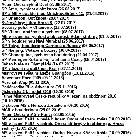
Adam Ondra vyhrál Duel
(27.08.2017)
SP Arco, rychlost a obtížnost
(26.08.2017)
SP a ME v boulderingu Mnichov:Stráník 15.
(21.08.2017)
SP Briancon: Obtížnost
(28.07.2017)
Světové hry: Libor Hroza 8.
(22.07.2017)
Světový pohár v Chamonix
(13.07.2017)
SP Villars, obtížnost a rychlost
(08.07.2017)
ME v lezení na rychlost a obtížnost: Adam stríbrný
(01.07.2017)
SP v boulderingu Navi Mumbai
(25.06.2017)
SP Tokyo, bouldering: Garnbret a Rubcov
(06.05.2017)
SP Nanjing: Watabe a Coxsey
(30.04.2017)
SP Chongquing, rychlost a bouldering
(22.04.2017)
SP Meiringen:Kokoro Fuji a Shauna Coxey
(08.04.2017)
Jak to bude na Olympiádě
(14.03.2017)
SP v lezení na obtížnost Kranj
(27.11.2016)
Mistrovství světa mládeže Guangžou
(13.11.2016)
Adventure Race 2005
(05.11.2016)
AdrenalinCup
(05.11.2016)
Poděbradka Bike Adventure
(05.11.2016)
Jickovická 24, model 2016
(10.10.2016)
Ftime Mistrovství České republiky v lezení na obtížnost 2016
(10.10.2016)
O stavění MS s Honzou Zbrankem
(06.10.2016)
MČR v boulderingu
(25.09.2016)
Adam Ondra o MS v Paříži
(23.09.2016)
MS v lezení Paříži v neděli: Adam Ondra mistrem stvěta
(18.09.2016)
MS v lezení Paříži v sobotu:Ondra stříbrný v boulderingu, Hroza
sedmý
(17.09.2016)
MS v lezení Paříži v pátek: Ondra, Hroza a Kříž ve finále
(16.09.2016)