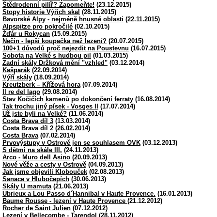
Štědrodenní pilíř? Zapomeňte!
(23.12.2015)
Stopy historie Výřích skal
(28.11.2015)
Bavorské Alpy - nejméně hnusné oblasti
(22.11.2015)
Alpspitze pro pokročilé
(02.10.2015)
Žďár u Rokycan
(15.09.2015)
Nečín - lepší koupačka než lezení?
(20.07.2015)
100+1 důvodů proč nejezdit na Poustevnu
(16.07.2015)
Sobota na Velké s hudbou pil
(01.03.2015)
Zadní skály Držková mění "vzhled"
(03.12.2014)
Kašparák
(22.09.2014)
Výří skály
(18.09.2014)
Kreutzberk – Křížová hora
(07.09.2014)
Il re del lago
(29.08.2014)
Stav Kočičích kamenů po dokončení ferraty
(16.08.2014)
Tak trochu jiný písek - Vosges II
(17.07.2014)
Už jste byli na Velké?
(11.06.2014)
Costa Brava díl 3
(13.03.2014)
Costa Brava díl 2
(26.02.2014)
Costa Brava
(07.02.2014)
Prvovýstupy v Ostrově jen se souhlasem OVK
(03.12.2013)
S dětmi na skále III.
(24.11.2013)
Arco - Muro dell Asino
(20.09.2013)
Nové věže a cesty v Ostrově
(04.09.2013)
Jak jsme objevili Klobouček
(02.08.2013)
Sanace v Hlubočepích
(30.06.2013)
Skály U mamuta
(21.06.2013)
Ubrieux a Lou Passo d´Hannibal v Haute Provence.
(16.01.2013)
Baume Rousse - lezení v Haute Provence
(21.12.2012)
Rocher de Saint Julien
(07.12.2012)
Lezení v Bellecombe - Tarendol
(28.11.2012)