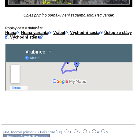
Oblez prvního borháku není zadarmo, foto: Petr Jandík
Popisy cest v databázi:
Hrana
Hrana-varianta
Vrábel
Východní cesta
Ústup ze slávy
,
,
,
,
Východní stěna
,
.
[Akt. bodový průměr: 0 / Počet hlasů: 0]
1
2
3
4
5