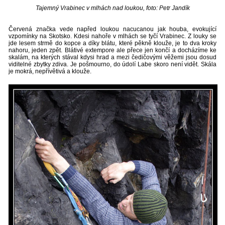
Tajemný Vrabinec v mlhách nad loukou, foto: Petr Jandík
Červená značka vede napřed loukou nacucanou jak houba, evokující
vzpomínky na Skotsko. Kdesi nahoře v mlhách se tyčí Vrabinec. Z louky se
jde lesem strmě do kopce a díky blátu, které pěkně klouže, je to dva kroky
nahoru, jeden zpět. Blátivé extempore ale přece jen končí a docházíme ke
skalám, na kterých stával kdysi hrad a mezi čedičovými věžemi jsou dosud
viditelné zbytky zdiva. Je pošmourno, do údolí Labe skoro není vidět. Skála
je mokrá, nepřívětivá a klouže.