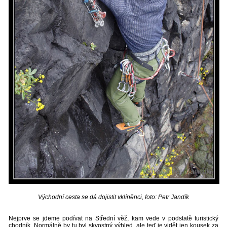
Východní cesta se dá dojistit vklíněnci, foto: Petr Jandík
Nejprve se jdeme podívat na Střední věž, kam vede v podstatě turistický
chodník. Normálně by tu byl skvostný výhled, ale teď je vidět jen kousek za