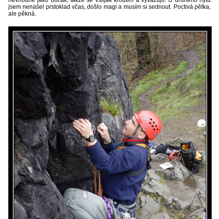
nevhodně jako bočák, takže se všlijak kroutím a vyvažuju. U druhého nýtu
jsem nenašel prstoklad včas, došlo magi a musím si sednout. Poctivá pětka,
ale pěkná.