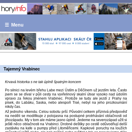
☰ Menu
Tajemný Vrabinec
Krvavá historka s ne tak úplně špatným koncem
Po silnici na levém břehu Labe mezi Ústím a Děčínem už jezdím leta. Často
jsem se se díval v půli cesty na vyvřelinový skalní útvar vysoko nad údolím
vpravo za řekou jménem Vrabinec. Protože se tudy ale jezdí z Prahy na
písek, do Labáku, Saska, nebo alespoň Tisé, nebyl na jeho prozkoumání
nikdy čas.
Až jednoho víkendu. Celou sobotu prší. Původní celkem příznivá předpověď
na neděli se modifikuje z polojasna na postupné protrhávání oblačnosti od
jihozápadu. My v tom ale máme jasno úplně. Jedeme na severozápad užít si
ještě něco oblačnosti na Vrabinci. Drobné deštíky po cestě odůvodňují delší
zastávku na kafe u pumpy před Litoměřicemi. Kapkové poruchy na loužích