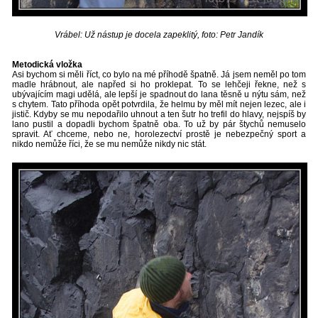
Vrábel: Už nástup je docela zapeklitý, foto: Petr Jandík
Metodická vložka
Asi bychom si měli říct, co bylo na mé příhodě špatně. Já jsem neměl po tom
madle hrábnout, ale napřed si ho proklepat. To se lehčeji řekne, než s
ubývajícím magi udělá, ale lepší je spadnout do lana těsně u nýtu sám, než
s chytem. Tato příhoda opět potvrdila, že helmu by měl mít nejen lezec, ale i
jistič. Kdyby se mu nepodařilo uhnout a ten šutr ho trefil do hlavy, nejspíš by
lano pustil a dopadli bychom špatně oba. To už by pár štychů nemuselo
spravit. Ať chceme, nebo ne, horolezectví prostě je nebezpečný sport a
nikdo nemůže říci, že se mu nemůže nikdy nic stát.