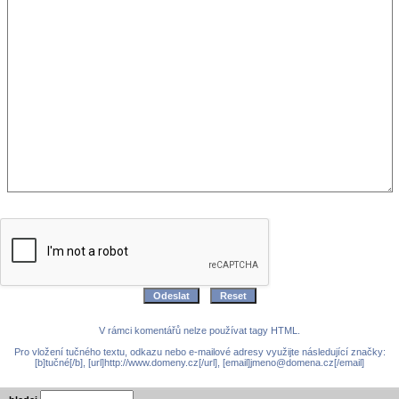
V rámci komentářů nelze používat tagy HTML.
Pro vložení tučného textu, odkazu nebo e-mailové adresy využijte následující značky:
[b]tučné[/b], [url]http://www.domeny.cz[/url], [email]jmeno@domena.cz[/email]