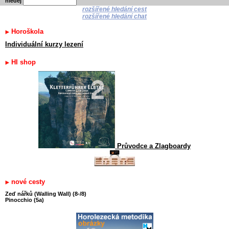
hledej
rozšířené hledání cest
rozšířené hledání chat
Horoškola
Individuální kurzy lezení
HI shop
Průvodce a Zlagboardy
nové cesty
Zeď nářků (Walling Wall) (8-/8)
Pinocchio (5a)