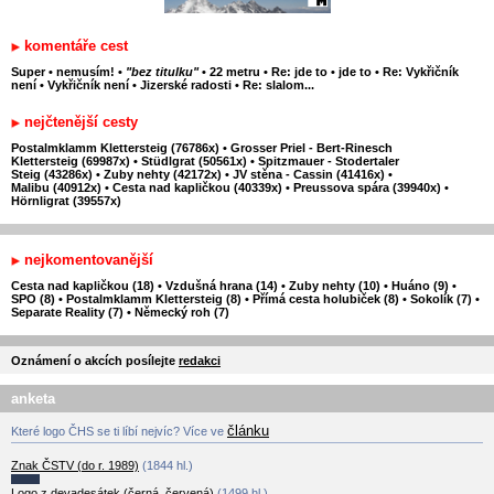
komentáře cest
Super
•
nemusím!
•
"bez titulku"
•
22 metru
•
Re: jde to
•
jde to
•
Re: Vykřičník
není
•
Vykřičník není
•
Jizerské radosti
•
Re: slalom...
nejčtenější cesty
Postalmklamm Klettersteig (76786x)
•
Grosser Priel - Bert-Rinesch
Klettersteig (69987x)
•
Stüdlgrat (50561x)
•
Spitzmauer - Stodertaler
Steig (43286x)
•
Zuby nehty (42172x)
•
JV stěna - Cassin (41416x)
•
Malibu (40912x)
•
Cesta nad kapličkou (40339x)
•
Preussova spára (39940x)
•
Hörnligrat (39557x)
nejkomentovanější
Cesta nad kapličkou (18)
•
Vzdušná hrana (14)
•
Zuby nehty (10)
•
Huáno (9)
•
SPO (8)
•
Postalmklamm Klettersteig (8)
•
Přímá cesta holubiček (8)
•
Sokolík (7)
•
Separate Reality (7)
•
Německý roh (7)
Oznámení o akcích posílejte
redakci
anketa
článku
Které logo ČHS se ti líbí nejvíc? Více ve
Znak ČSTV (do r. 1989)
(1844 hl.)
Logo z devadesátek (černá, červená)
(1499 hl.)