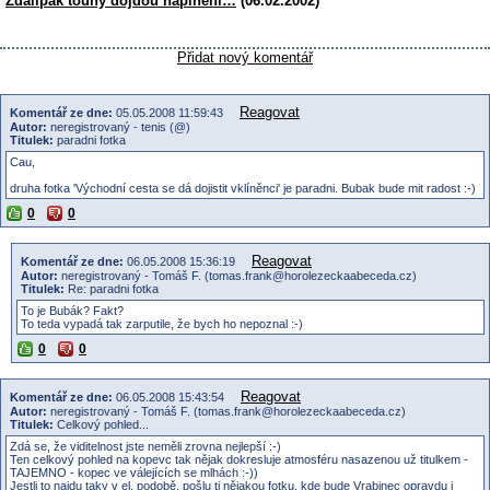
Zdalipak touhy dojdou naplnění…
(06.02.2002)
Přidat nový komentář
Reagovat
Komentář ze dne:
05.05.2008 11:59:43
Autor:
neregistrovaný - tenis (@)
Titulek:
paradni fotka
Cau,
druha fotka 'Východní cesta se dá dojistit vklíněnci' je paradni. Bubak bude mit radost :-)
0
0
Reagovat
Komentář ze dne:
06.05.2008 15:36:19
Autor:
neregistrovaný - Tomáš F. (tomas.frank@horolezeckaabeceda.cz)
Titulek:
Re: paradni fotka
To je Bubák? Fakt?
To teda vypadá tak zarputile, že bych ho nepoznal :-)
0
0
Reagovat
Komentář ze dne:
06.05.2008 15:43:54
Autor:
neregistrovaný - Tomáš F. (tomas.frank@horolezeckaabeceda.cz)
Titulek:
Celkový pohled...
Zdá se, že viditelnost jste neměli zrovna nejlepší :-)
Ten celkový pohled na kopevc tak nějak dokresluje atmosféru nasazenou už titulkem -
TAJEMNO - kopec ve válejících se mlhách :-))
Jestli to najdu taky v el. podobě, pošlu ti nějakou fotku, kde bude Vrabinec opravdu i