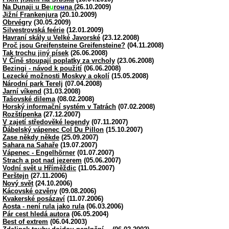
Na Dunaji u Be
u
ro
u
na
(26.10.2009)
Jižní Frankenjura
(20.10.2009)
Obrvégry
(30.05.2009)
Silvestrovská feérie
(12.01.2009)
Havraní skály u Velké Javorské
(23.12.2008)
Proč jsou Greifensteine Greifensteine?
(04.11.2008)
Tak trochu jiný písek
(26.06.2008)
V Číně stoupají poplatky za vrcholy
(23.06.2008)
Bezingi - návod k použití
(06.06.2008)
Lezecké možnosti Moskvy a okolí
(15.05.2008)
Národní park Terelj
(07.04.2008)
Jarní víkend
(31.03.2008)
Tašovské dilema
(08.02.2008)
Horský informační systém v Tatrách
(07.02.2008)
Rozštípenka
(27.12.2007)
V zajetí středověké legendy
(07.11.2007)
Ďábelský vápenec Col Du Pillon
(15.10.2007)
Zase někdy někde
(25.09.2007)
Sahara na Sahaře
(19.07.2007)
Vápenec - Engelhörner
(01.07.2007)
Strach a pot nad jezerem
(05.06.2007)
Vodní svět u Hříměždic
(11.05.2007)
Perštejn
(27.11.2006)
Nový svět
(24.10.2006)
Kácovské ozvěny
(09.08.2006)
Kvakerské posázaví
(11.07.2006)
Aosta - není rula jako rula
(06.03.2006)
Pár cest hledá autora
(06.05.2004)
Best of extrem
(06.04.2003)