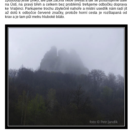
způsobují ještě pivko, ale pak začíná nebe světlat a tak se posunujeme dále
na Ústí, na pravý břeh a celkem bez problémů trefujeme odbočku doprava
ke Vrabinci. Parkujeme trochu zbytečně nahoře a místní usedlík nám radí jít
až dolů k odbočce červené značky, protože horní cesta je rozšlapaná od
krav a je tam půl metru hluboké bláto.