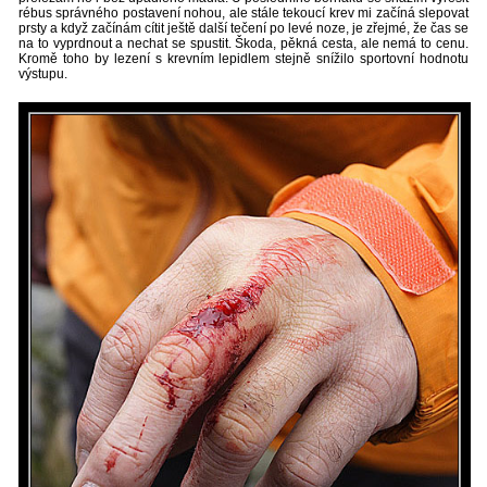
rébus správného postavení nohou, ale stále tekoucí krev mi začíná slepovat
prsty a když začínám cítit ještě další tečení po levé noze, je zřejmé, že čas se
na to vyprdnout a nechat se spustit. Škoda, pěkná cesta, ale nemá to cenu.
Kromě toho by lezení s krevním lepidlem stejně snížilo sportovní hodnotu
výstupu.