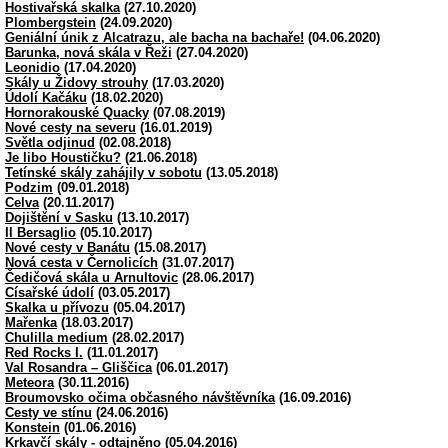
Hostivařská skalka
(27.10.2020)
Plombergstein
(24.09.2020)
Geniální únik z Alcatrazu, ale bacha na bachaře!
(04.06.2020)
Barunka, nová skála v Řeži
(27.04.2020)
Leonidio
(17.04.2020)
Skály u Židovy strouhy
(17.03.2020)
Údolí Kačáku
(18.02.2020)
Hornorakouské Quacky
(07.08.2019)
Nové cesty na severu
(16.01.2019)
Světla odjinud
(02.08.2018)
Je libo Houstičku?
(21.06.2018)
Tetínské skály zahájily v sobotu
(13.05.2018)
Podzim
(09.01.2018)
Celva
(20.11.2017)
Dojištění v Sasku
(13.10.2017)
Il Bersaglio
(05.10.2017)
Nové cesty v Banátu
(15.08.2017)
Nová cesta v Černolicích
(31.07.2017)
Čedičová skála u Arnultovic
(28.06.2017)
Císařské údolí
(03.05.2017)
Skalka u přívozu
(05.04.2017)
Mařenka
(18.03.2017)
Chulilla medium
(28.02.2017)
Red Rocks I.
(11.01.2017)
Val Rosandra – Gliščica
(06.01.2017)
Meteora
(30.11.2016)
Broumovsko očima občasného návštěvníka
(16.09.2016)
Cesty ve stínu
(24.06.2016)
Konstein
(01.06.2016)
Krkavčí skály - odtajněno
(05.04.2016)