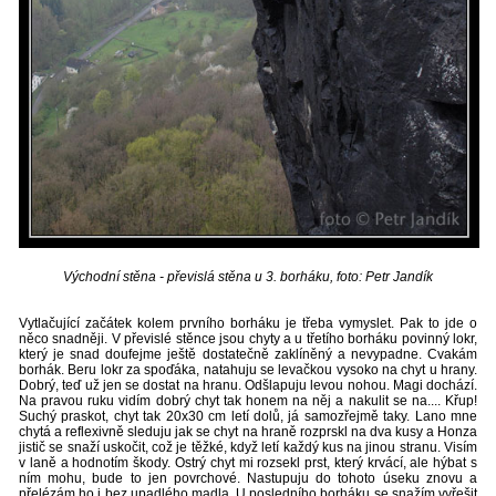
Východní stěna - převislá stěna u 3. borháku, foto: Petr Jandík
Vytlačující začátek kolem prvního borháku je třeba vymyslet. Pak to jde o
něco snadněji. V převislé stěnce jsou chyty a u třetího borháku povinný lokr,
který je snad doufejme ještě dostatečně zaklíněný a nevypadne. Cvakám
borhák. Beru lokr za spoďáka, natahuju se levačkou vysoko na chyt u hrany.
Dobrý, teď už jen se dostat na hranu. Odšlapuju levou nohou. Magi dochází.
Na pravou ruku vidím dobrý chyt tak honem na něj a nakulit se na.... Křup!
Suchý praskot, chyt tak 20x30 cm letí dolů, já samozřejmě taky. Lano mne
chytá a reflexivně sleduju jak se chyt na hraně rozprskl na dva kusy a Honza
jistič se snaží uskočit, což je těžké, když letí každý kus na jinou stranu. Visím
v laně a hodnotím škody. Ostrý chyt mi rozsekl prst, který krvácí, ale hýbat s
ním mohu, bude to jen povrchové. Nastupuju do tohoto úseku znovu a
přelézám ho i bez upadlého madla. U posledního borháku se snažím vyřešit