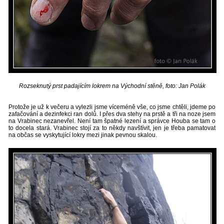
Rozseknutý prst padajícím lokrem na Východní stěně, foto: Jan Polák
Protože je už k večeru a vylezli jsme víceméně vše, co jsme chtěli, jdeme po
zafačování a dezinfekci ran dolů. I přes dva stehy na prstě a tři na noze jsem
na Vrabinec nezanevřel. Není tam špatné lezení a správce Houba se tam o
to docela stará. Vrabinec stojí za to někdy navštívit, jen je třeba pamatovat
na občas se vyskytující lokry mezi jinak pevnou skalou.