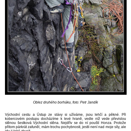
Oblez druhého borháku, foto: Petr Jandík
Východní cestu a Ústup ze slávy si užíváme, jsou lehčí a pěkné. Při
kobercovém postupu docházíme k levé hraně, vedle níž vede převislou
stěnou šestková Východní stěna. Nejdřív se do ní pouští Honza. Protože
přitom párkrát zafuněl, mám trochu pochybnosti, jestli není nad moje síly, ale
jdu ji také zkusit.