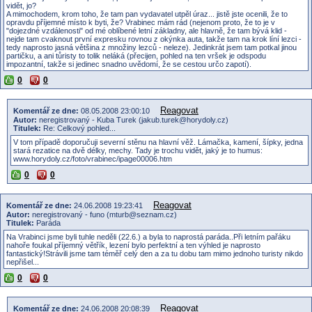
vidět, jo?
A mimochodem, krom toho, že tam pan vydavatel utpěl úraz... jistě jste ocenili, že to
opravdu příjemné místo k byti, že? Vrabinec mám rád (nejenom proto, že to je v
"dojezdné vzdálenosti" od mé oblíbené letní základny, ale hlavně, že tam bývá klid -
nejde tam cvaknout první expresku rovnou z okýnka auta, takže tam na krok líní lezci -
tedy naprosto jasná většina z množiny lezců - neleze). Jedinkrát jsem tam potkal jinou
partičku, a ani tůristy to tolik neláká (přecijen, pohled na ten vršek je odspodu
impozantní, takže si jedinec snadno uvědomí, že se cestou určo zapotí).
0
0
Reagovat
Komentář ze dne:
08.05.2008 23:00:10
Autor:
neregistrovaný - Kuba Turek (jakub.turek@horydoly.cz)
Titulek:
Re: Celkový pohled...
V tom případě doporučuji severní stěnu na hlavní věž. Lámačka, kamení, šípky, jedna
stará rezatice na dvě délky, mechy. Tady je trochu vidět, jaký je to humus:
www.horydoly.cz/foto/vrabinec/ipage00006.htm
0
0
Reagovat
Komentář ze dne:
24.06.2008 19:23:41
Autor:
neregistrovaný - funo (mturb@seznam.cz)
Titulek:
Paráda
Na Vrabinci jsme byli tuhle neděli (22.6.) a byla to naprostá paráda..Při letním pařáku
nahoře foukal příjemný větřík, lezení bylo perfektní a ten výhled je naprosto
fantastický!Strávili jsme tam téměř celý den a za tu dobu tam mimo jednoho turisty nikdo
nepřišel...
0
0
Reagovat
Komentář ze dne:
24.06.2008 20:08:39