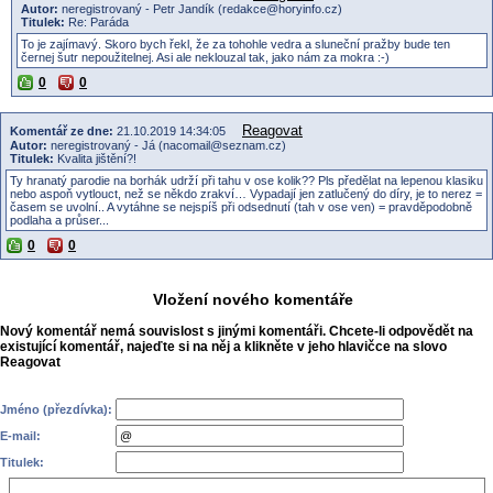
Autor:
neregistrovaný - Petr Jandík (redakce@horyinfo.cz)
Titulek:
Re: Paráda
To je zajímavý. Skoro bych řekl, že za tohohle vedra a sluneční pražby bude ten
černej šutr nepoužitelnej. Asi ale neklouzal tak, jako nám za mokra :-)
0
0
Reagovat
Komentář ze dne:
21.10.2019 14:34:05
Autor:
neregistrovaný - Já (nacomail@seznam.cz)
Titulek:
Kvalita jištění?!
Ty hranatý parodie na borhák udrží při tahu v ose kolik?? Pls předělat na lepenou klasiku
nebo aspoň vytlouct, než se někdo zrakví… Vypadají jen zatlučený do díry, je to nerez =
časem se uvolní.. A vytáhne se nejspíš při odsednutí (tah v ose ven) = pravděpodobně
podlaha a průser...
0
0
Vložení nového komentáře
Nový komentář nemá souvislost s jinými komentáři. Chcete-li odpovědět na
existující komentář, najeďte si na něj a klikněte v jeho hlavičce na slovo
Reagovat
Jméno (přezdívka):
E-mail:
Titulek: