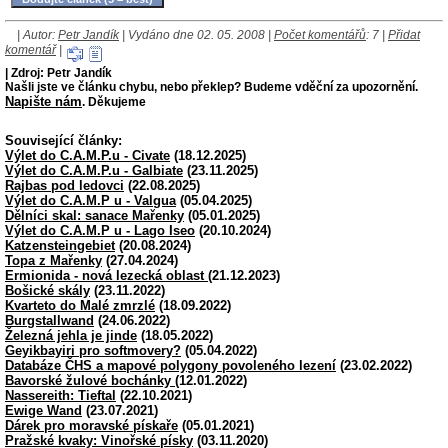
| Autor:
Petr Jandík
| Vydáno dne 02. 05. 2008 |
Počet komentářů
: 7 |
Přidat
komentář
|
| Zdroj: Petr Jandík
Našli jste ve článku chybu, nebo překlep? Budeme vděční za upozornění.
Napište nám
. Děkujeme
Související články:
Výlet do C.A.M.P.u - Civate
(18.12.2025)
Výlet do C.A.M.P.u - Galbiate
(23.11.2025)
Rajbas pod ledovci
(22.08.2025)
Výlet do C.A.M.P u - Valgua
(05.04.2025)
Dělníci skal: sanace Mařenky
(05.01.2025)
Výlet do C.A.M.P u - Lago Iseo
(20.10.2024)
Katzensteingebiet
(20.08.2024)
Topa z Mařenky
(27.04.2024)
Ermionida - nová lezecká oblast
(21.12.2023)
Bošické skály
(23.11.2022)
Kvarteto do Malé zmrzlé
(18.09.2022)
Burgstallwand
(24.06.2022)
Železná jehla je jinde
(18.05.2022)
Geyikbayiri pro softmovery?
(05.04.2022)
Databáze ČHS a mapové polygony povoleného lezení
(23.02.2022)
Bavorské žulové bochánky
(12.01.2022)
Nassereith: Tieftal
(22.10.2021)
Ewige Wand
(23.07.2021)
Dárek pro moravské pískaře
(05.01.2021)
Pražské kvaky: Vinořské písky
(03.11.2020)