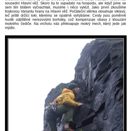
sousední Hlavní věž. Skoro by to vypadalo na hospodu, ale když jsme se
sem tím blátem vyčvachtali, musíme i něco vylézt. Jako první zkoušíme
trojkovou Variantu hrany na Hlavní věž. Počáteční stěnka obsahuje viklavý,
leč ještě držící lokr, kterému se opatrně vyhýbáme. Cesty jsou poměrně
hustě odjištěné nerezovými borháky, což kompenzuje obavy z klouzání
mokrého čediče. Na vrcholu nás překvapuje mokrý mech, který jede jak
mýdlo.