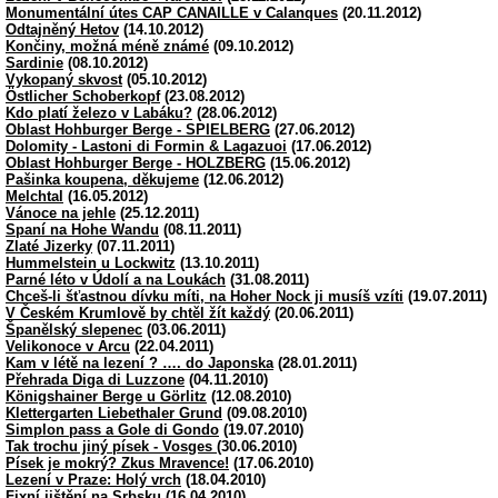
Monumentální útes CAP CANAILLE v Calanques
(20.11.2012)
Odtajněný Hetov
(14.10.2012)
Končiny, možná méně známé
(09.10.2012)
Sardinie
(08.10.2012)
Vykopaný skvost
(05.10.2012)
Östlicher Schoberkopf
(23.08.2012)
Kdo platí železo v Labáku?
(28.06.2012)
Oblast Hohburger Berge - SPIELBERG
(27.06.2012)
Dolomity - Lastoni di Formin & Lagazuoi
(17.06.2012)
Oblast Hohburger Berge - HOLZBERG
(15.06.2012)
Pašinka koupena, děkujeme
(12.06.2012)
Melchtal
(16.05.2012)
Vánoce na jehle
(25.12.2011)
Spaní na Hohe Wandu
(08.11.2011)
Zlaté Jizerky
(07.11.2011)
Hummelstein u Lockwitz
(13.10.2011)
Parné léto v Údolí a na Loukách
(31.08.2011)
Chceš-li šťastnou dívku míti, na Hoher Nock ji musíš vzíti
(19.07.2011)
V Českém Krumlově by chtěl žít každý
(20.06.2011)
Španělský slepenec
(03.06.2011)
Velikonoce v Arcu
(22.04.2011)
Kam v létě na lezení ? …. do Japonska
(28.01.2011)
Přehrada Diga di Luzzone
(04.11.2010)
Königshainer Berge u Görlitz
(12.08.2010)
Klettergarten Liebethaler Grund
(09.08.2010)
Simplon pass a Gole di Gondo
(19.07.2010)
Tak trochu jiný písek - Vosges
(30.06.2010)
Písek je mokrý? Zkus Mravence!
(17.06.2010)
Lezení v Praze: Holý vrch
(18.04.2010)
Fixní jištění na Srbsku
(16.04.2010)