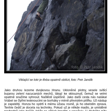
Viklající se lokr je třeba opatrně oblézt, foto: Petr Jandík
Jako druhou lezeme dvojkovou Hranu. Ukloněné plotny, vesele svítící
bujarou zelení nacucaných mechů, lákají ke sklouznutí, čemuž se velmi
opatrně snažíme vyhnout. Naštěstí úspěšně. Jako další cesta nás nalákal
Vrábel se čtyřmi lesknoucími se borháky v mírně převislém pilířku. Už nástup
je zapeklitý. Honza ho vydrtí k mému úžasu rovně, já ho obelstím zprava.
Tenhle čedič je docela na techniku. Pokud už je někde madlo, je umístěné