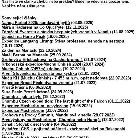
Našli jste ve článku chybu, nebo překlep? Budeme vděční za upozornění.
Napište nám
. Děkujeme
Související články:
Nanga Parbat 2026: sundávání pytlů
(03.08.2026)
Mára s Radarem na Čo Oju: Pytel
(12.11.2025)
Zdražení Everestu a stovka bezplatných vrcholů v Nepálu
(14.08.2025)
Úspěch na Hunza Peak
(18.06.2025)
Expedice Langtang Lirung: Stěna prolezena, nehoda na sestupu
(18.11.2024)
Za den na Manaslu
(22.10.2024)
Matěj Bernát na Manaslu
(25.09.2024)
Grohová a Erlebachová na Gasherbrumu 1
(31.07.2024)
Krkonošská expedice-Muchu Chhish 2024
(28.07.2024)
Muchu Chhish (7453m) zdolána
(10.07.2024)
První Slovenka na Everestu bez kyslíku
(21.05.2024)
Muču Kiš (Muchu Chhish) - 7 453 m.n.m. opět nedobyta
(22.07.2023)
Expedice Broad Peak: dva na vrcholu
(21.07.2023)
Prostě krásná
(06.06.2023)
Sura Peak: Prostě krásná
(24.05.2023)
Chumbu - jak to bylo
(18.12.2022)
Chumbu Czech expedition: The last flight of the Falcon
(01.11.2022)
Expedice Masherbrum: nevylezeno
(15.08.2022)
Expedice Masherbrum
(31.07.2022)
Grohová na Rocky Summit, Mandulová v sedle
(28.07.2022)
Prvovýstupy na Masherbrum, Chumbu nebo Hungči
(13.07.2022)
Denali: Slovak direct volně
(04.06.2022)
Vyjádření ČHS k pojistné události - záchranné akci na Rakaposhi
(17.09.2021)