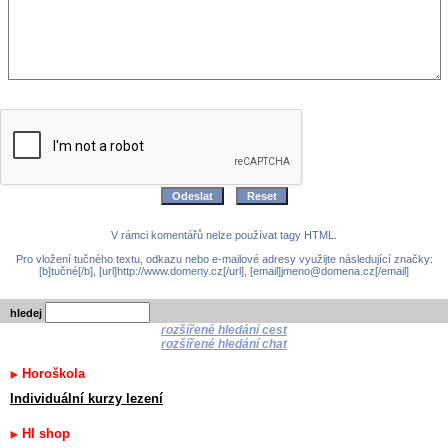
V rámci komentářů nelze používat tagy HTML.
Pro vložení tučného textu, odkazu nebo e-mailové adresy využijte následující značky:
[b]tučné[/b], [url]http://www.domeny.cz[/url], [email]jmeno@domena.cz[/email]
hledej
rozšířené hledání cest
rozšířené hledání chat
Horoškola
Individuální kurzy lezení
HI shop