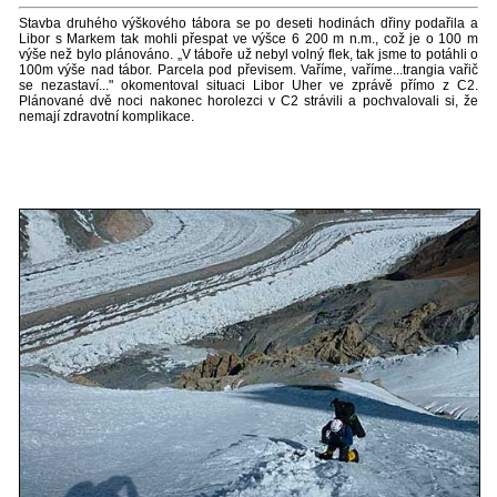
Stavba druhého výškového tábora se po deseti hodinách dřiny podařila a
Libor s Markem tak mohli přespat ve výšce 6 200 m n.m., což je o 100 m
výše než bylo plánováno. „V táboře už nebyl volný flek, tak jsme to potáhli o
100m výše nad tábor. Parcela pod převisem. Vaříme, vaříme...trangia vařič
se nezastaví..." okomentoval situaci Libor Uher ve zprávě přímo z C2.
Plánované dvě noci nakonec horolezci v C2 strávili a pochvalovali si, že
nemají zdravotní komplikace.