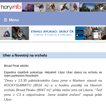
☰ Menu
Uher a Novotný na vrcholu
Broad Peak zdolán
Expedice úspěšně pokračuje. Aktuálně: Libor Uher stanul na vrcholu se
svým partnerem Novotným
"
Dnes v 13:30 pákistánského času jsme s Markem stanuli na
ROCKY
SUMMITU (8016 m) a o hodinu později na hlavním
vrcholu Broad Peaku (8047 m
)" přišla večer sms od Libora. "
Teď
jsme v C3 a odpočíváme. Jsme totálně zničení
" napsal ještě
Libor.