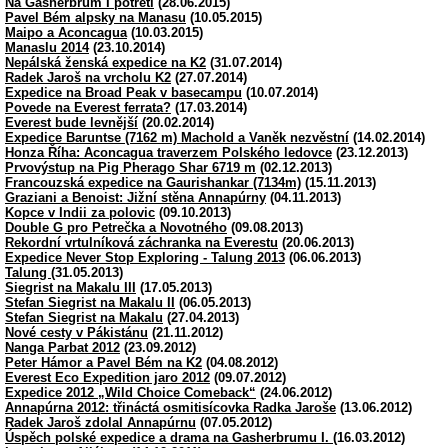
Na Gasherbrum I potřetí
(28.06.2015)
Pavel Bém alpsky na Manasu
(10.05.2015)
Maipo a Aconcagua
(10.03.2015)
Manaslu 2014
(23.10.2014)
Nepálská ženská expedice na K2
(31.07.2014)
Radek Jaroš na vrcholu K2
(27.07.2014)
Expedice na Broad Peak v basecampu
(10.07.2014)
Povede na Everest ferrata?
(17.03.2014)
Everest bude levnější
(20.02.2014)
Expedice Baruntse (7162 m) Machold a Vaněk nezvěstní
(14.02.2014)
Honza Říha: Aconcagua traverzem Polského ledovce
(23.12.2013)
Prvovýstup na Pig Pherago Shar 6719 m
(02.12.2013)
Francouzská expedice na Gaurishankar (7134m)
(15.11.2013)
Graziani a Benoist: Jižní stěna Annapúrny
(04.11.2013)
Kopce v Indii za polovic
(09.10.2013)
Double G pro Petrečka a Novotného
(09.08.2013)
Rekordní vrtulníková záchranka na Everestu
(20.06.2013)
Expedice Never Stop Exploring - Talung 2013
(06.06.2013)
Talung
(31.05.2013)
Siegrist na Makalu III
(17.05.2013)
Stefan Siegrist na Makalu II
(06.05.2013)
Stefan Siegrist na Makalu
(27.04.2013)
Nové cesty v Pákistánu
(21.11.2012)
Nanga Parbat 2012
(23.09.2012)
Peter Hámor a Pavel Bém na K2
(04.08.2012)
Everest Eco Expedition jaro 2012
(09.07.2012)
Expedice 2012 „Wild Choice Comeback“
(24.06.2012)
Annapúrna 2012: třináctá osmitisícovka Radka Jaroše
(13.06.2012)
Radek Jaroš zdolal Annapúrnu
(07.05.2012)
Úspěch polské expedice a drama na Gasherbrumu I.
(16.03.2012)