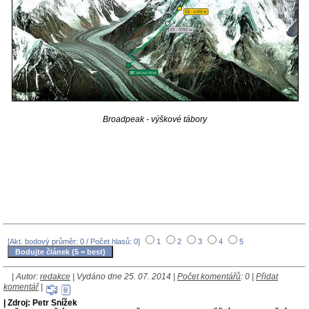
Broadpeak - výškové tábory
[Akt. bodový průměr: 0 / Počet hlasů: 0]
1
2
3
4
5
| Autor:
redakce
| Vydáno dne 25. 07. 2014 |
Počet komentářů
: 0 |
Přidat
komentář
|
| Zdroj: Petr Snížek