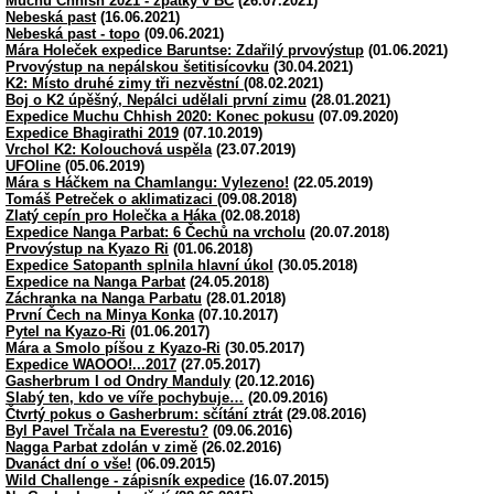
Muchu Chhish 2021 - zpátky v BC
(26.07.2021)
Nebeská past
(16.06.2021)
Nebeská past - topo
(09.06.2021)
Mára Holeček expedice Baruntse: Zdařilý prvovýstup
(01.06.2021)
Prvovýstup na nepálskou šetitisícovku
(30.04.2021)
K2: Místo druhé zimy tři nezvěstní
(08.02.2021)
Boj o K2 úpěšný, Nepálci udělali první zimu
(28.01.2021)
Expedice Muchu Chhish 2020: Konec pokusu
(07.09.2020)
Expedice Bhagirathi 2019
(07.10.2019)
Vrchol K2: Kolouchová uspěla
(23.07.2019)
UFOline
(05.06.2019)
Mára s Háčkem na Chamlangu: Vylezeno!
(22.05.2019)
Tomáš Petreček o aklimatizaci
(09.08.2018)
Zlatý cepín pro Holečka a Háka
(02.08.2018)
Expedice Nanga Parbat: 6 Čechů na vrcholu
(20.07.2018)
Prvovýstup na Kyazo Ri
(01.06.2018)
Expedice Satopanth splnila hlavní úkol
(30.05.2018)
Expedice na Nanga Parbat
(24.05.2018)
Záchranka na Nanga Parbatu
(28.01.2018)
První Čech na Minya Konka
(07.10.2017)
Pytel na Kyazo-Ri
(01.06.2017)
Mára a Smolo píšou z Kyazo-Ri
(30.05.2017)
Expedice WAOOO!...2017
(27.05.2017)
Gasherbrum I od Ondry Manduly
(20.12.2016)
Slabý ten, kdo ve víře pochybuje…
(20.09.2016)
Čtvrtý pokus o Gasherbrum: sčítání ztrát
(29.08.2016)
Byl Pavel Trčala na Everestu?
(09.06.2016)
Nagga Parbat zdolán v zimě
(26.02.2016)
Dvanáct dní o vše!
(06.09.2015)
Wild Challenge - zápisník expedice
(16.07.2015)