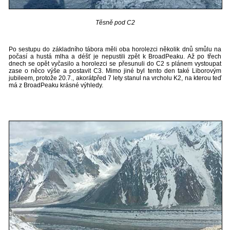
Těsně pod C2
Po sestupu do základního tábora měli oba horolezci několik dnů smůlu na
počasí a hustá mlha a déšť je nepustili zpět k BroadPeaku. Až po třech
dnech se opět vyčasilo a horolezci se přesunuli do C2 s plánem vystoupat
zase o něco výše a postavit C3. Mimo jiné byl tento den také Liborovým
jubileem, protože 20.7., akorátpřed 7 lety stanul na vrcholu K2, na kterou teď
má z BroadPeaku krásné výhledy.