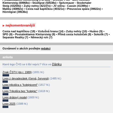
Klettersteig (69968x)
•
Stüdlgrat (50538x)
•
Spitzmauer - Stodertaler
Steig (43259x)
•
Zuby nehty (42147x)
•
JV stěna - Cassin (41399x)
•
Malibu (40892x)
•
Cesta nad kapličkou (40321x)
•
Preussova spára (39922x)
•
Hörnligrat (39536x)
nejkomentovanější
Cesta nad kapličkou (18)
•
Vzdušná hrana (14)
•
Zuby nehty (10)
•
Huáno (9)
•
SPO (8)
•
Postalmklamm Klettersteig (8)
•
Přímá cesta holubiček (8)
•
Sokolík (7)
•
Separate Reality (7)
•
Německý roh (7)
Oznámení o akcích posílejte
redakci
anketa
článku
Které logo ČHS se ti líbí nejvíc? Více ve
Znak ČSTV (do r. 1989)
(1831 hl.)
Logo z devadesátek (černá, červená)
(1485 hl.)
Logo trikolóra s "kolejnicemi"
(1817 hl.)
Logo Trikolóra bez "kolejnic"
(1618 hl.)
Logo drátový model
(1600 hl.)
Logo 2025
(1588 hl.)