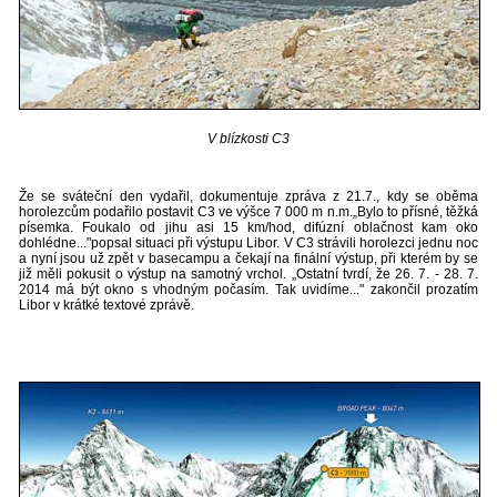
V blízkosti C3
Že se sváteční den vydařil, dokumentuje zpráva z 21.7., kdy se oběma
horolezcům podařilo postavit C3 ve výšce 7 000 m n.m.„Bylo to přísné, těžká
písemka. Foukalo od jihu asi 15 km/hod, difúzní oblačnost kam oko
dohlédne..."popsal situaci při výstupu Libor. V C3 strávili horolezci jednu noc
a nyní jsou už zpět v basecampu a čekají na finální výstup, při kterém by se
již měli pokusit o výstup na samotný vrchol. „Ostatní tvrdí, že 26. 7. - 28. 7.
2014 má být okno s vhodným počasím. Tak uvidíme..." zakončil prozatím
Libor v krátké textové zprávě.