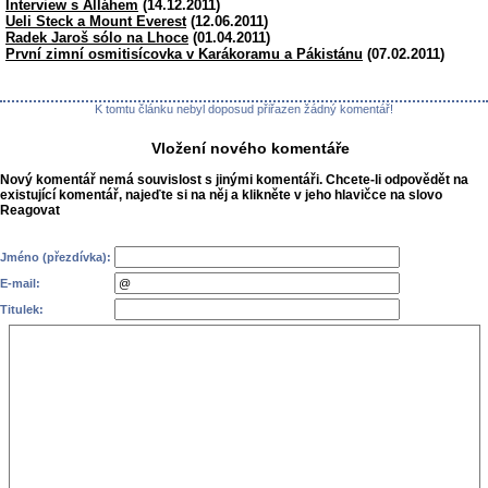
Interview s Alláhem
(14.12.2011)
Ueli Steck a Mount Everest
(12.06.2011)
Radek Jaroš sólo na Lhoce
(01.04.2011)
První zimní osmitisícovka v Karákoramu a Pákistánu
(07.02.2011)
K tomtu článku nebyl doposud přiřazen žádný komentář!
Vložení nového komentáře
Nový komentář nemá souvislost s jinými komentáři. Chcete-li odpovědět na
existující komentář, najeďte si na něj a klikněte v jeho hlavičce na slovo
Reagovat
Jméno (přezdívka):
E-mail:
Titulek: