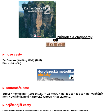
Průvodce a Zlagboardy
nové cesty
Zeď nářků (Walling Wall) (8-/8)
Pinocchio (5a)
komentáře cest
Super
•
nemusím!
•
"bez titulku"
•
22 metru
•
Re: jde to
•
jde to
•
Re: Vykřičník
není
•
Vykřičník není
•
Jizerské radosti
•
Re: slalom...
nejčtenější cesty
Postalmklamm Klettersteig (76748x)
•
Grosser Priel - Bert-Rinesch