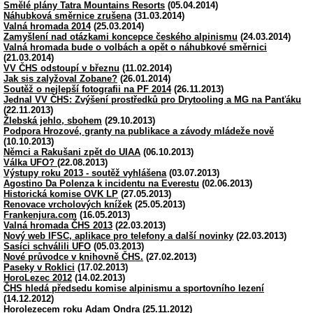
Smělé plány Tatra Mountains Resorts
(05.04.2014)
Náhubková směrnice zrušena
(31.03.2014)
Valná hromada 2014
(25.03.2014)
Zamyšlení nad otázkami koncepce českého alpinismu
(24.03.2014)
Valná hromada bude o volbách a opět o náhubkové směrnici
(21.03.2014)
VV ČHS odstoupí v březnu
(11.02.2014)
Jak sis zalyžoval Zobane?
(26.01.2014)
Soutěž o nejlepší fotografii na PF 2014
(26.11.2013)
Jednal VV ČHS: Zvýšení prostředků pro Drytooling a MG na Panťáku
(22.11.2013)
Žlebská jehlo, sbohem
(29.10.2013)
Podpora Hrozové, granty na publikace a závody mládeže nově
(10.10.2013)
Němci a Rakušani zpět do UIAA
(06.10.2013)
Válka UFO?
(22.08.2013)
Výstupy roku 2013 - soutěž vyhlášena
(03.07.2013)
Agostino Da Polenza k incidentu na Everestu
(02.06.2013)
Historická komise OVK LP
(27.05.2013)
Renovace vrcholových knížek
(25.05.2013)
Frankenjura.com
(16.05.2013)
Valná hromada ČHS 2013
(22.03.2013)
Nový web IFSC, aplikace pro telefony a další novinky
(22.03.2013)
Sasíci schválili UFO
(05.03.2013)
Nové průvodce v knihovně ČHS.
(27.02.2013)
Paseky v Roklici
(17.02.2013)
HoroLezec 2012
(14.02.2013)
ČHS hledá předsedu komise alpinismu a sportovního lezení
(14.12.2012)
Horolezecem roku Adam Ondra
(25.11.2012)