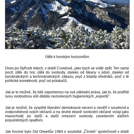
Útěk k horským horizontům
Dnes po čtyřiceti letech, v době Covidové, jako bych se vrátil zpět. Ten samý
pocit, útěk do hor, útěk do svobody, daleko od šikany v údolí, daleko od
byrokratických a technokratických zákazu, pryč z totality úředníků, pryč z té
politické korektnosti, pryč od práskačů.
Jak je to možné, že lidé zapomenou na svá základní práva, jak to, že podřídí
svou svobodnou vůli diktátu nezvolených hygienických „expertů“.
Jak je možné, že vyspělé liberální demokracie necení a nevěří v soudnost a
zodpovědnost svých občanů a na druhé straně svobodní občané volají jako
masochisté po další a další omezení svobody zavedením dalších
populistických opatření.
Jak hrozné bylo číst Orwellův 1984 o soudobé „Čínské“ společností v době