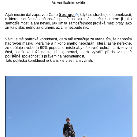
Ve vertikálním světě
Strenger
A jak musím dát zapravdu Carlo
, když se strachuje o demokracii,
o kterou současná občanská společnost tak málo pečuje a bere ji jako
samozřejmost, a ani nevidí, jak jim ta samozřejmost protéká mezi prsty jako
zrnka písku, jedno za druhém, až z ní nezbude nic.
Válcuje mě politická korektnost, která mě označuje za vraha tím, že nenosím
hadrovou masku, která mě a nikoho jiného neochrání, která jasně neřekne,
že obětuje svobodu 90% populace místo aby efektivně ochránila rizikovou
část, která zadluží nastupující generaci, která vytváří představu plně
pojištěné společností s právem na nesmrtelnost.
Tato politická korektnost je klam, který se nám vymstí.