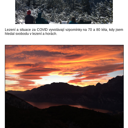
Lezení a situace za COVID vyvolávají vzpomínky na 70 a 80 léta, kdy jsem
hledal svobodu v lezení a horách.