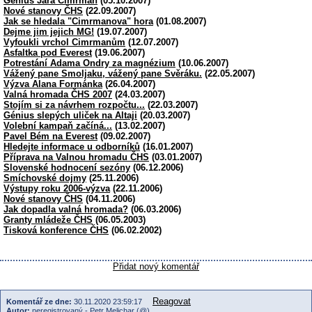
Génius Jára Cimrman
(05.10.2007)
Nové stanovy ČHS
(22.09.2007)
Jak se hledala "Cimrmanova" hora
(01.08.2007)
Dejme jim jejich MG!
(19.07.2007)
Vyfoukli vrchol Cimrmanům
(12.07.2007)
Asfaltka pod Everest
(19.06.2007)
Potrestání Adama Ondry za magnézium
(10.06.2007)
Vážený pane Smoljaku, vážený pane Svěráku.
(22.05.2007)
Výzva Alana Formánka
(26.04.2007)
Valná hromada ČHS 2007
(24.03.2007)
Stojím si za návrhem rozpočtu...
(22.03.2007)
Génius slepých uliček na Altaji
(20.03.2007)
Volební kampaň začíná...
(13.02.2007)
Pavel Bém na Everest
(09.02.2007)
Hledejte informace u odborníků
(16.01.2007)
Příprava na Valnou hromadu ČHS
(03.01.2007)
Slovenské hodnocení sezóny
(06.12.2006)
Smíchovské dojmy
(25.11.2006)
Výstupy roku 2006-výzva
(22.11.2006)
Nové stanovy ČHS
(04.11.2006)
Jak dopadla valná hromada?
(06.03.2006)
Granty mládeže ČHS
(06.05.2003)
Tisková konference ČHS
(06.02.2002)
Přidat nový komentář
Reagovat
Komentář ze dne:
30.11.2020 23:59:17
Autor:
neregistrovaný - Petr Melichar (@)