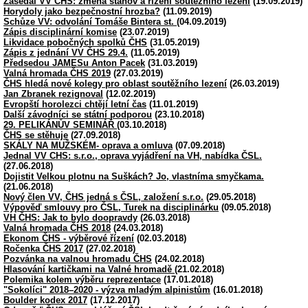
Zasedal VV ČHS: změna stanov a řízení soutěžního lezení
(19.09.2019)
Horydoly jako bezpečnostní hrozba?
(11.09.2019)
Schůze VV: odvolání Tomáše Bintera st.
(04.09.2019)
Zápis disciplinární komise
(23.07.2019)
Likvidace pobočných spolků ČHS
(31.05.2019)
Zápis z jednání VV ČHS 29.4.
(11.05.2019)
Předsedou JAMESu Anton Pacek
(31.03.2019)
Valná hromada ČHS 2019
(27.03.2019)
ČHS hledá nové kolegy pro oblast soutěžního lezení
(26.03.2019)
Jan Zbranek rezignoval
(12.02.2019)
Evropští horolezci chtějí letní čas
(11.01.2019)
Další závodníci se státní podporou
(23.10.2018)
29. PELIKÁNŮV SEMINÁŘ
(03.10.2018)
ČHS se stěhuje
(27.09.2018)
SKÁLY NA MUŽSKÉM- oprava a omluva
(07.09.2018)
Jednal VV CHS: s.r.o., oprava vyjádření na VH, nabídka ČSL.
(27.06.2018)
Dojistit Velkou plotnu na Suškách? Jo, vlastníma smyčkama.
(21.06.2018)
Nový člen VV, ČHS jedná s ČSL, založení s.r.o.
(29.05.2018)
Výpověď smlouvy pro ČSL, Turek na disciplinárku
(09.05.2018)
VH ČHS: Jak to bylo doopravdy
(26.03.2018)
Valná hromada ČHS 2018
(24.03.2018)
Ekonom ČHS - výběrové řízení
(02.03.2018)
Ročenka ČHS 2017
(27.02.2018)
Pozvánka na valnou hromadu ČHS
(24.02.2018)
Hlasování kartičkami na Valné hromadě
(21.02.2018)
Polemika kolem výběru reprezentace
(17.01.2018)
"Sokolíci" 2018–2020 - výzva mladým alpinistům
(16.01.2018)
Boulder kodex 2017
(17.12.2017)