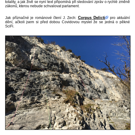
totality, a jak živě se nyní text připomíná při sledování zpráv o rychlé změně
zákonů, kterou nebude schvalovat parlament.
Corpus Delicti
Jak příznačné je románové čtení J. Zech:
pro aktuální
dění, ačkoli jsem si před dobou Covidovou myslel že se jedná o pěkné
SciFi.