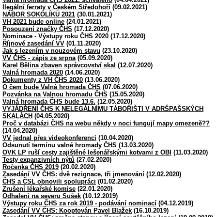
Ilegální ferraty v Českém Středohoří
(09.02.2021)
NÁBOR SOKOLÍKŮ 2021
(30.01.2021)
VH 2021 bude online
(24.01.2021)
Posouzení značky ČHS
(17.12.2020)
Nominace - Výstupy roku ČHS 2020
(17.12.2020)
Říjnové zasedání VV
(01.11.2020)
Jak s lezením v nouzovém stavu
(23.10.2020)
VV ČHS - zápis ze srpna
(05.09.2020)
Karel Bělina zbaven správcovství skal
(12.07.2020)
Valná hromada 2020
(14.06.2020)
Dokumenty z VH ČHS 2020
(13.06.2020)
O čem bude Valná hromada ČHS
(07.06.2020)
Pozvánka na Valnou hromadu ČHS
(15.05.2020)
Valná hromada ČHS bude 13.6.
(12.05.2020)
VYJÁDŘENÍ ČHS K NELEGÁLNÍMU TÁBOŘIŠTI V ADRŠPAŠSKÝCH
SKALÁCH
(04.05.2020)
Proč v databázi ČHS na webu někdy v noci fungují mapy omezeně??
(14.04.2020)
VV jednal přes videokonferenci
(10.04.2020)
Odsunutí termínu valné hromady ČHS
(13.03.2020)
OVK LP ruší cesty zajištěné lešenářskými kotvami z OBI
(11.03.2020)
Testy expanzivních nýtů
(27.02.2020)
Ročenka ČHS 2019
(20.02.2020)
Zasedání VV ČHS: dvě rezignace, tři jmenování
(12.02.2020)
ČHS a ČSL obnovili spolupráci
(01.02.2020)
Zrušení lékařské komise
(22.01.2020)
Odhalení na severu Sušek
(10.12.2019)
Výstupy roku ČHS za rok 2019 - podávání nominací
(04.12.2019)
Zasedání VV ČHS: Kooptován Pavel Blažek
(16.10.2019)