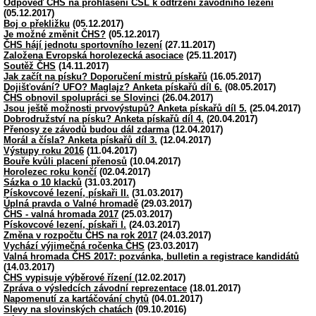
Odpověď ČHS na prohlášení ČSL k odtržení závodního lezení
(05.12.2017)
Boj o překližku
(05.12.2017)
Je možné změnit ČHS?
(05.12.2017)
ČHS hájí jednotu sportovního lezení
(27.11.2017)
Založena Evropská horolezecká asociace
(25.11.2017)
Soutěž ČHS
(14.11.2017)
Jak začít na písku? Doporučení mistrů pískařů
(16.05.2017)
Dojišťování? UFO? Maglajz? Anketa pískařů díl 6.
(08.05.2017)
ČHS obnovil spolupráci se Slovinci
(26.04.2017)
Jsou ještě možnosti prvovýstupů? Anketa pískařů díl 5.
(25.04.2017)
Dobrodružství na písku? Anketa pískařů díl 4.
(20.04.2017)
Přenosy ze závodů budou dál zdarma
(12.04.2017)
Morál a čísla? Anketa pískařů díl 3.
(12.04.2017)
Výstupy roku 2016
(11.04.2017)
Bouře kvůli placení přenosů
(10.04.2017)
Horolezec roku končí
(02.04.2017)
Sázka o 10 klacků
(31.03.2017)
Pískovcové lezení, pískaři II.
(31.03.2017)
Úplná pravda o Valné hromadě
(29.03.2017)
ČHS - valná hromada 2017
(25.03.2017)
Pískovcové lezení, pískaři I.
(24.03.2017)
Změna v rozpočtu ČHS na rok 2017
(24.03.2017)
Vychází výjimečná ročenka ČHS
(23.03.2017)
Valná hromada ČHS 2017: pozvánka, bulletin a registrace kandidátů
(14.03.2017)
ČHS vypisuje výběrové řízení
(12.02.2017)
Zpráva o výsledcích závodní reprezentace
(18.01.2017)
Napomenutí za kartáčování chytů
(04.01.2017)
Slevy na slovinských chatách
(09.10.2016)