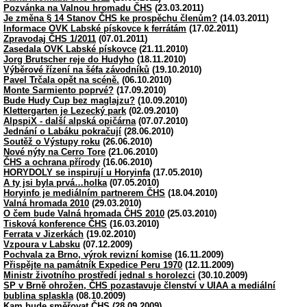
Pozvánka na Valnou hromadu ČHS
(23.03.2011)
Je změna § 14 Stanov ČHS ke prospěchu členům?
(14.03.2011)
Informace OVK Labské pískovce k ferrátám
(17.02.2011)
Zpravodaj ČHS 1/2011
(07.01.2011)
Zasedala OVK Labské pískovce
(21.11.2010)
Jorg Brutscher reje do Hudyho
(18.11.2010)
Výběrové řízení na šéfa závodníků
(19.10.2010)
Pavel Trčala opět na scéně.
(06.10.2010)
Monte Sarmiento poprvé?
(17.09.2010)
Bude Hudy Cup bez maglajzu?
(10.09.2010)
Klettergarten je Lezecký park
(02.09.2010)
AlpspiX - další alpská opičárna
(07.07.2010)
Jednání o Labáku pokračují
(28.06.2010)
Soutěž o Výstupy roku
(26.06.2010)
Nové nýty na Cerro Tore
(21.06.2010)
ČHS a ochrana přírody
(16.06.2010)
HORYDOLY se inspirují u Horyinfa
(17.05.2010)
A ty jsi byla prvá…holka
(07.05.2010)
Horyinfo je mediálním partnerem ČHS
(18.04.2010)
Valná hromada 2010
(29.03.2010)
O čem bude Valná hromada ČHS 2010
(25.03.2010)
Tisková konference ČHS
(16.03.2010)
Ferrata v Jizerkách
(19.02.2010)
Vzpoura v Labsku
(07.12.2009)
Pochvala za Brno, výrok revizní komise
(16.11.2009)
Přispějte na památník Expedice Peru 1970
(12.11.2009)
Ministr životního prostředí jednal s horolezci
(30.10.2009)
SP v Brně ohrožen, ČHS pozastavuje členství v UIAA a mediální
bublina splaskla
(08.10.2009)
Kam bude směřovat ČHS
(28.09.2009)