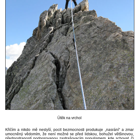
Útěk na vrchol
Křičím a nikdo mě neslyší, pocit bezmocnosti produkuje „nasrání“ a zmar
umocněný vědomím, že není možné se před lidskou, bohužel většinovou,
předpostraností podporovanou zastrašovacím populismem, kde schovat, či