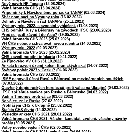
Nový návrh NP Tanapu
(12.08.2024)
Valná hromada ČHS
(13.04.2024)
Připomínky k Návštevnému poriadku TANAP
(03.03.2024)
Sběr nominací na Výstupy roku
(16.02.2024)
Definitivní Návštěvní řád TANAPu
(25.11.2023)
Výstupy roku 2022, slavnostní vyhlášení.
(11.08.2023)
ČHS odmítá Rusy a Bělorusy na závodech IFSC
(23.06.2023)
Proč se jezdí závodit do Asie?
(19.05.2023)
Valná hromada ČHS 2023
(25.03.2023)
VH ČHS nebude schvalovat novou identitu
(14.03.2023)
Výstupy roku 2022
(02.03.2023)
Valná hromada ČHS 2023
(25.02.2023)
ČHS zavedl mobilní infokartu
(10.11.2022)
Ze říjnového VV ČHS
(31.10.2022)
Anketa k rozvoji území kolem Branických skal
(14.07.2022)
Světový pohár 2023 v Česku?
(04.06.2022)
Valná hromada ČHS
(28.03.2022)
ISMF nepovolí účast Rusů a Bělorusů na mezinárodních soutěžích
(07.03.2022)
Otevřený dopis ruských horolezců proti válce na Ukrajině
(04.03.2022)
IFSC zpřísňuje sankce pro Rusko a Bělorusko
(04.03.2022)
Vadim Timonov proti válce
(01.03.2022)
Ne válce, zní z Ruska
(27.02.2022)
Prohlášení ČHS k Ukrajině
(25.02.2022)
Štafeta ČHS čtvrtá
(14.02.2022)
Výsledky ankety ČHS 2021
(28.01.2022)
Valná hromaha ČHS 2021: Všichni kandidáti zvoleni, všechny návrhy
prošly
(30.05.2021)
Volby nového vedení ČHS
(02.05.2021)
Valná hromada ČHS 2021: schváleno
(04.04.2021)