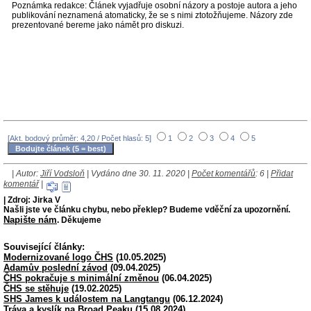
Poznámka redakce: Článek vyjadřuje osobní názory a postoje autora a jeho
publikování neznamená atomaticky, že se s nimi ztotožňujeme. Názory zde
prezentované bereme jako námět pro diskuzi.
[Akt. bodový průměr: 4,20 / Počet hlasů: 5]
1
2
3
4
5
| Autor:
Jiří Vodsloň
| Vydáno dne 30. 11. 2020 |
Počet komentářů
: 6 |
Přidat
komentář
|
| Zdroj: Jirka V
Našli jste ve článku chybu, nebo překlep? Budeme vděční za upozornění.
Napište nám
. Děkujeme
Související články:
Modernizované logo ČHS
(10.05.2025)
Adamův poslední závod
(09.04.2025)
ČHS pokračuje s minimální změnou
(06.04.2025)
ČHS se stěhuje
(19.02.2025)
SHS James k událostem na Langtangu
(06.12.2024)
Tráva a kyslík na Broad Peaku
(15.08.2024)