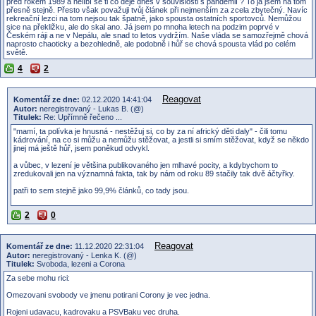
před rokem 1989 a nelíbí se ti co děje dnes v souvislosti s pandémií ? To já jsem na tom
přesně stejně. Přesto však považuji tvůj článek při nejmenším za zcela zbytečný. Navíc
rekreační lezci na tom nejsou tak špatně, jako spousta ostatních sportovců. Nemůžou
sice na překližku, ale do skal ano. Já jsem po mnoha letech na podzim poprvé v
Českém ráji a ne v Nepálu, ale snad to letos vydržím. Naše vláda se samozřejmě chová
naprosto chaoticky a bezohledně, ale podobně i hůř se chová spousta vlád po celém
světě.
4
2
Reagovat
Komentář ze dne:
02.12.2020 14:41:04
Autor:
neregistrovaný - Lukas B. (@)
Titulek:
Re: Upřímně řečeno ...
"mamí, ta polívka je hnusná - nestěžuj si, co by za ní africký děti daly" - čili tomu
kádrování, na co si můžu a nemůžu stěžovat, a jestli si smím stěžovat, když se někdo
jinej má ještě hůř, jsem poněkud odvykl.
a vůbec, v lezení je většina publikovaného jen mlhavé pocity, a kdybychom to
zredukovali jen na významná fakta, tak by nám od roku 89 stačily tak dvě áčtyřky.
patři to sem stejně jako 99,9% článků, co tady jsou.
2
0
Reagovat
Komentář ze dne:
11.12.2020 22:31:04
Autor:
neregistrovaný - Lenka K. (@)
Titulek:
Svoboda, lezeni a Corona
Za sebe mohu rici:
Omezovani svobody ve jmenu potirani Corony je vec jedna.
Rojeni udavacu, kadrovaku a PSVBaku vec druha.