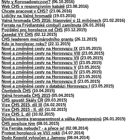
Nýty v Korosadowiczovi?
(06.10.2016)
Web ČHS v responzivním kabátě
(23.08.2016)
Chcete pracovat v ČHS?
(23.06.2016)
Lidičky na Valné hromadě
(19.03.2016)
Valná hromada ČHS 2016: hlasování o 11 miliónech
(21.02.2016)
Ferrata na Frýdlantské cimbuří zamítnuta
(26.01.2016)
Pojištění pro horolezce od ČHS
(03.12.2015)
Zasedal VV ČHS
(02.12.2015)
ČHS leaderem mezinárodního grantu
(26.11.2015)
Kdo je horolezec roku?
(22.11.2015)
Nové a změněné cesty na Horosvazu IX
(23.05.2015)
Nové a změněné cesty na Horosvazu VIII
(23.05.2015)
Nové a změněné cesty na Horosvazu VII
(23.05.2015)
Nové a změněné cesty na Horosvazu VI
(23.05.2015)
Nové a změněné cesty na Horosvazu V
(23.05.2015)
Nové a změněné cesty na Horosvazu IV
(23.05.2015)
Nové a změněné cesty na Horosvazu III
(23.05.2015)
Nové a změněné cesty na Horosvazu II
(23.05.2015)
Nové a změněné cesty v databázi Horosvazu I
(23.05.2015)
Čtvrtletník ČHS
(10.04.2015)
Valná hromada ČHS 2015
(05.04.2015)
ČHS spustil Skály ČR
(20.03.2015)
Vize ČHS 2015, díl III
(16.02.2015)
Vize ČHS 2015 - II. díl
(11.02.2015)
Vize ČHS 1. díl
(10.02.2015)
Důvěra kontra transparentnost a válka Alpenvereinů
(26.01.2015)
ČHS posiluje tým
(08.01.2015)
Via Ferráta nebude? - a přece je!
(02.08.2014)
Protest horolezců ve Vlčí rokli
(14.07.2014)
Dodo Kopold vyloučen z Jamesu
(08.04.2014)