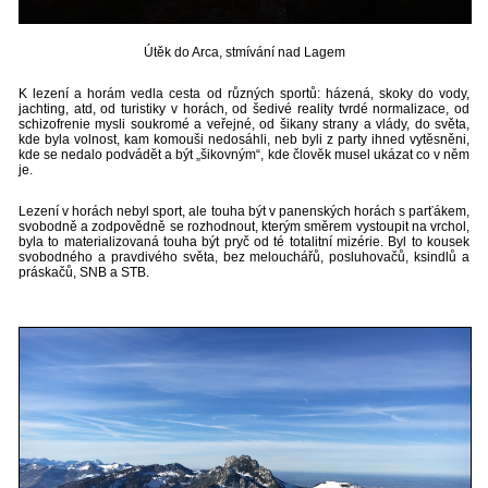
Útěk do Arca, stmívání nad Lagem
K lezení a horám vedla cesta od různých sportů: házená, skoky do vody,
jachting, atd, od turistiky v horách, od šedivé reality tvrdé normalizace, od
schizofrenie mysli soukromé a veřejné, od šikany strany a vlády, do světa,
kde byla volnost, kam komouši nedosáhli, neb byli z party ihned vytěsněni,
kde se nedalo podvádět a být „šikovným“, kde člověk musel ukázat co v něm
je.
Lezení v horách nebyl sport, ale touha být v panenských horách s parťákem,
svobodně a zodpovědně se rozhodnout, kterým směrem vystoupit na vrchol,
byla to materializovaná touha být pryč od té totalitní mizérie. Byl to kousek
svobodného a pravdivého světa, bez melouchářů, posluhovačů, ksindlů a
práskačů, SNB a STB.