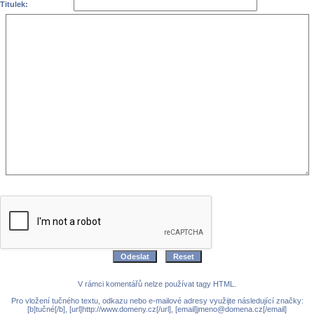
Titulek:
V rámci komentářů nelze používat tagy HTML.
Pro vložení tučného textu, odkazu nebo e-mailové adresy využijte následující značky:
[b]tučné[/b], [url]http://www.domeny.cz[/url], [email]jmeno@domena.cz[/email]