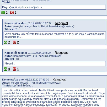
Titulek:
Díky. Vyjádřil si přesně i můj názor.
2
2
Reagovat
Komentář ze dne:
01.12.2020 10:17:34
Autor:
neregistrovaný - Martin Heinrich (oldskaut@post.cz)
Titulek:
Re:
Važte si doby kdy můžete takto svobodně reagovat a o to tu jde,jinak s vámi absolutně
nesouhlasím...
2
2
Reagovat
Komentář ze dne:
01.12.2020 11:48:27
Autor:
neregistrovaný - zuji (pezu@centrum.cz)
Titulek:
Re:
Přesně...
0
1
Reagovat
Komentář ze dne:
01.12.2020 17:41:30
Autor:
neregistrovaný - PeS (schnabl@kiwick.cz)
Titulek:
Upřímně řečeno ...
...se mi to zdá trochu zmatené. Tenhle článek sem podle mne nepatří. Pochopitelně
spousta lidí bude souhlasit s většinou toho co jsi napsal. Dost lidí souhlasit nebude. Co já
však vůbec nechápu, je to spojování zrovna lezení a podobných aktivit s coronavirem a
omezováním tvé svobody rouškou. Navíc je to značně diskutabilní. Domnívám se, že
přesně totéž můžeš uveřejnit na stránkách lyžařů, potápěčů, letců atd. Co jsi nám
vlastně chtěl sdělit? Že jsi dlouholetý, zasloužilý horolezec, zapřisáhlý odpůrce doby