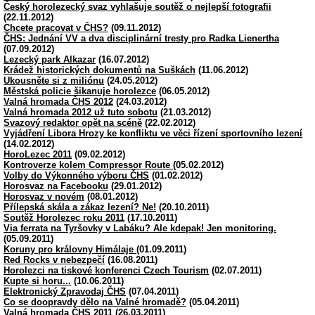
Český horolezecký svaz vyhlašuje soutěž o nejlepší fotografii
(22.11.2012)
Chcete pracovat v ČHS?
(09.11.2012)
ČHS: Jednání VV a dva disciplinární tresty pro Radka Lienertha
(07.09.2012)
Lezecký park Alkazar
(16.07.2012)
Krádež historických dokumentů na Suškách
(11.06.2012)
Ukousněte si z miliónu
(24.05.2012)
Městská policie šikanuje horolezce
(06.05.2012)
Valná hromada ČHS 2012
(24.03.2012)
Valná hromada 2012 už tuto sobotu
(21.03.2012)
Svazový redaktor opět na scéně
(22.02.2012)
Vyjádření Libora Hrozy ke konfliktu ve věci řízení sportovního lezení
(14.02.2012)
HoroLezec 2011
(09.02.2012)
Kontroverze kolem Compressor Route
(05.02.2012)
Volby do Výkonného výboru ČHS
(01.02.2012)
Horosvaz na Facebooku
(29.01.2012)
Horosvaz v novém
(08.01.2012)
Přílepská skála a zákaz lezení? Ne!
(20.10.2011)
Soutěž Horolezec roku 2011
(17.10.2011)
Via ferrata na Tyršovky v Labáku? Ale kdepak! Jen monitoring.
(05.09.2011)
Koruny pro královny Himálaje
(01.09.2011)
Red Rocks v nebezpečí
(16.08.2011)
Horolezci na tiskové konferenci Czech Tourism
(02.07.2011)
Kupte si horu...
(10.06.2011)
Elektronický Zpravodaj ČHS
(07.04.2011)
Co se doopravdy dělo na Valné hromadě?
(05.04.2011)
Valná hromada ČHS 2011
(26.03.2011)