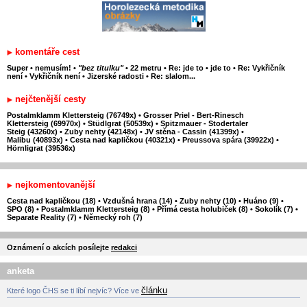
komentáře cest
Super
•
nemusím!
•
"bez titulku"
•
22 metru
•
Re: jde to
•
jde to
•
Re: Vykřičník
není
•
Vykřičník není
•
Jizerské radosti
•
Re: slalom...
nejčtenější cesty
Postalmklamm Klettersteig (76749x)
•
Grosser Priel - Bert-Rinesch
Klettersteig (69970x)
•
Stüdlgrat (50539x)
•
Spitzmauer - Stodertaler
Steig (43260x)
•
Zuby nehty (42148x)
•
JV stěna - Cassin (41399x)
•
Malibu (40893x)
•
Cesta nad kapličkou (40321x)
•
Preussova spára (39922x)
•
Hörnligrat (39536x)
nejkomentovanější
Cesta nad kapličkou (18)
•
Vzdušná hrana (14)
•
Zuby nehty (10)
•
Huáno (9)
•
SPO (8)
•
Postalmklamm Klettersteig (8)
•
Přímá cesta holubiček (8)
•
Sokolík (7)
•
Separate Reality (7)
•
Německý roh (7)
Oznámení o akcích posílejte
redakci
anketa
článku
Které logo ČHS se ti líbí nejvíc? Více ve