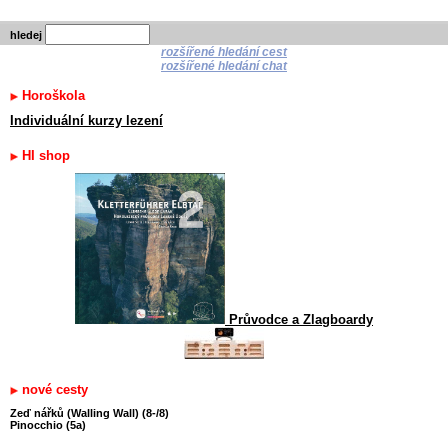
hledej
rozšířené hledání cest
rozšířené hledání chat
Horoškola
Individuální kurzy lezení
HI shop
Průvodce a Zlagboardy
nové cesty
Zeď nářků (Walling Wall) (8-/8)
Pinocchio (5a)