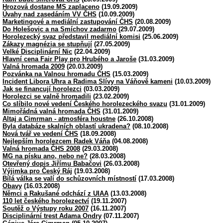
Hrozová dostane MS zaplaceno
(19.09.2009)
Úvahy nad zasedáním VV ČHS
(10.09.2009)
Marketingové a mediální zastupování ČHS
(20.08.2009)
Do Holešovic a na Smíchov zadarmo
(29.07.2009)
Horolezecký svaz představil mediální komisi
(25.06.2009)
Zákazy magnézia se stupňují
(27.05.2009)
Velké Disciplinární Nic
(22.04.2009)
Hlavní cena Fair Play pro Hrubého a Jaroše
(31.03.2009)
Valná hromada 2009
(20.03.2009)
Pozvánka na Valnou hromadu ČHS
(15.03.2009)
Incident Libora Uhra a Radima Slívy na Váňově kameni
(10.03.2009)
Jak se financují horolezci
(03.03.2009)
Horolezci se valně hromadili
(23.02.2009)
Co slíbilo nové vedení Českého horolezeckého svazu
(31.01.2009)
Mimořádná valná hromada ČHS
(31.01.2009)
Altaj a Cimrman - atmosféra houstne
(26.10.2008)
Byla databáze skalních oblastí ukradena?
(08.10.2008)
Nová tvář ve vedení ČHS
(18.09.2008)
Nejlepším horolezcem Radek Váňa
(04.08.2008)
Valná hromada ČHS 2008
(29.03.2008)
MG na písku ano, nebo ne?
(28.03.2008)
Otevřený dopis Jiřímu Babačovi
(26.03.2008)
Výjimka pro Český Ráj
(19.03.2008)
Bílá válka se valí do schůzovních místností
(17.03.2008)
Obavy
(16.03.2008)
Němci a Rakušané odchází z UIAA
(13.03.2008)
110 let českého horolezectví
(19.11.2007)
Soutěž o Výstupy roku 2007
(16.11.2007)
Disciplinární trest Adama Ondry
(07.11.2007)