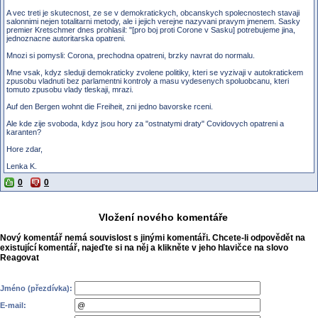
A vec treti je skutecnost, ze se v demokratickych, obcanskych spolecnostech stavaji
salonnimi nejen totalitarni metody, ale i jejich verejne nazyvani pravym jmenem. Sasky
premier Kretschmer dnes prohlasil: "[pro boj proti Corone v Sasku] potrebujeme jina,
jednoznacne autoritarska opatreni.
Mnozi si pomysli: Corona, prechodna opatreni, brzky navrat do normalu.
Mne vsak, kdyz sleduji demokraticky zvolene politiky, kteri se vyzivaji v autokratickem
zpusobu vladnuti bez parlamentni kontroly a masu vydesenych spoluobcanu, kteri
tomuto zpusobu vlady tleskaji, mrazi.
Auf den Bergen wohnt die Freiheit, zni jedno bavorske rceni.
Ale kde zije svoboda, kdyz jsou hory za "ostnatymi draty" Covidovych opatreni a
karanten?
Hore zdar,
Lenka K.
0
0
Vložení nového komentáře
Nový komentář nemá souvislost s jinými komentáři. Chcete-li odpovědět na
existující komentář, najeďte si na něj a klikněte v jeho hlavičce na slovo
Reagovat
Jméno (přezdívka):
E-mail: