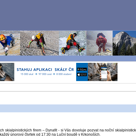
 skialpinistických firem – Dynafit - si Vás dovoluje pozvat na noční skialpinistic
aždý únorový čtvrtek od 17:30 na Luční boudě v Krkonoších.