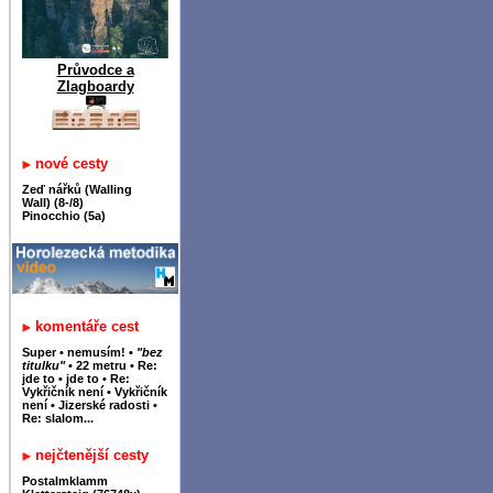
Průvodce a
Zlagboardy
nové cesty
Zeď nářků (Walling
Wall) (8-/8)
Pinocchio (5a)
komentáře cest
Super
•
nemusím!
•
"bez
titulku"
•
22 metru
•
Re:
jde to
•
jde to
•
Re:
Vykřičník není
•
Vykřičník
není
•
Jizerské radosti
•
Re: slalom...
nejčtenější cesty
Postalmklamm