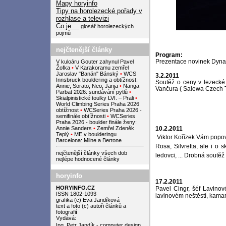
Mapy horyinfo
Tipy na horolezecké pořady v
rozhlase a televizi
Co je ...
glosář horolezeckých
pojmů
nejčtenější články
Program:
Prezentace novinek Dyna
V kuloáru Gouter zahynul Pavel
Žofka
•
V Karakoramu zemřel
Jaroslav "Banán" Bánský
•
WCS
3.2.2011
Innsbruck bouldering a obtížnost:
Soutěž o ceny v lezecké
Annie, Sorato, Neo, Janja
•
Nanga
Vančura ( Salewa Czech 
Parbat 2026: sundávání pytlů
•
Skialpinistické toulky LVI. – Prali
•
World Climbing Series Praha 2026
obtížnost
•
WCSeries Praha 2026 -
semifinále obtížnosti
•
WCSeries
Praha 2026 - boulder finále ženy:
Annie Sanders
•
Zemřel Zdeněk
10.2.2011
Teplý
•
ME v boulderingu
Viktor
Kořízek Vám popov
Barcelona: Milne a Bertone
Rosa
, Silvretta,
ale i o 
nejčtenější články všech dob
ledovci, ...
Drobná soutěž
nejlépe hodnocené články
horyinfo
17.2.2011
HORYINFO.CZ
Pavel Cingr, šéf Lavino
ISSN 1802-1093
lavinovém neštěstí, kama
grafika (c) Eva Jandíková
text a foto (c) autoři článků a
fotografií
Vydává:
Ing. Petr Jandík - computer design