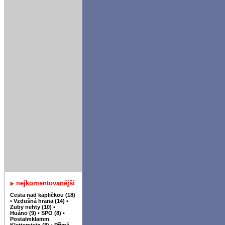
nejkomentovanější
Cesta nad kapličkou (18)
•
Vzdušná hrana (14)
•
Zuby nehty (10)
•
Huáno (9)
•
SPO (8)
•
Postalmklamm
Klettersteig (8)
•
Přímá