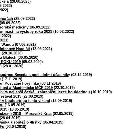
ckela
(28.08.2023)
6.2023)
2022)
lehorách
(28.09.2022)
(08.09.2022)
 horské medicíny
(06.09.2022)
ominací na výstupy roku 2021
(10.02.2022)
.2022)
2021)
e Wandu
(07.06.2021)
Mnichově Hradišti
(12.05.2021)
.
(28.10.2020)
na Blatech
(30.05.2020)
 ROKU 2019
(05.02.2020)
0
(28.01.2020)
apúrna: Beseda s posledními účastníky
(02.12.2019)
9
(17.11.2019)
u: Posvátné hory Inků
(08.11.2019)
žnost a Akademické MČR 2019
(22.10.2019)
vítá nejlepší české i zahraniční lezce boulderingu
(10.10.2019)
estival 2019
(27.09.2019)
 v boulderingu tento víkend
(12.09.2019)
bu
(16.05.2019)
2019
(10.05.2019)
Nadzemí 2019 – Moravský Kras
(02.05.2019)
(28.04.2019)
ánka a soutěž o 4lístky
(06.04.2019)
FFu
(03.04.2019)