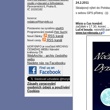
24.2.2011
studio
vydavatel a šéfredaktor
,
Pivovarnická 6, Praha 8,
Skialpový výlet do Pols
IČ 10192182
s sebou GPS přístroj :-)))
Inzerce:
redakce@horyinfo.cz
Místo a čas konání:
začátek v 17.30, konec ...
Postaveno na systému
phpRS
Luční bouda
, nejvyšší pa
Programování modulů
Petr Suchý
www.lucnibouda.cz
RSS kanál
Nové články:
RSS kanál
Nové cesty:
HORYINFO je součástí ARCHIVU
ČESKÉHO WEBU Národní
knihovny ČR
WebArchiv - archiv českého
webu
Najdete nás na Facebooku
Zásady zpracování
osobních údajů a používání
Cookies