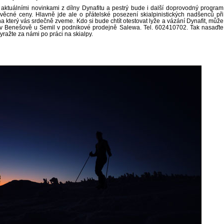
ktuálními novinkami z dílny Dynafitu a pestrý bude i
další
doprovodný program
ěcné ceny. Hlavně jde ale o přátelské posezení skialpinistických nadšenců při
na který vás srdečně zveme. Kdo si bude chtít otestovat lyže a vázání Dynafit, může
it v Benešově u Semil v podnikové prodejně Salewa. Tel. 602410702. Tak nasaďte
yražte za námi po práci na skialpy.