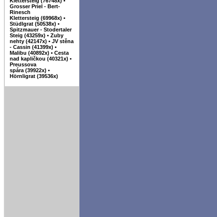
Klettersteig (76748x)
•
Grosser Priel - Bert-
Rinesch
Klettersteig (69968x)
•
Stüdlgrat (50538x)
•
Spitzmauer - Stodertaler
Steig (43259x)
•
Zuby
nehty (42147x)
•
JV stěna
- Cassin (41399x)
•
Malibu (40892x)
•
Cesta
nad kapličkou (40321x)
•
Preussova
spára (39922x)
•
Hörnligrat (39536x)