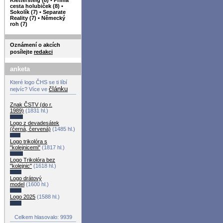
cesta holubiček (8)
•
Sokolík (7)
•
Separate
Reality (7)
•
Německý
roh (7)
Oznámení o akcích
posílejte
redakci
anketa
Které logo ČHS se ti líbí
článku
nejvíc? Více ve
Znak ČSTV (do r.
1989)
(1831 hl.)
Logo z devadesátek
(černá, červená)
(1485 hl.)
Logo trikolóra s
"kolejnicemi"
(1817 hl.)
Logo Trikolóra bez
"kolejnic"
(1618 hl.)
Logo drátový
model
(1600 hl.)
Logo 2025
(1588 hl.)
Celkem hlasovalo: 9939