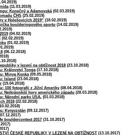
.04.2019)
Šmída
(11.03.2019)
ingu: Konečný a Adamovská
(02.03.2019)
romadu ČHS
(25.02.2019)
y v Holešovicích 2019“
(18.02.2019)
pička boulderingového sportu
(14.02.2019)
2.2019)
2019
(04.02.2019)
í
(02.02.2019)
oku
(01.02.2019)
01.2019)
18
(06.12.2018)
2018)
.10.2018)
epubliky v lezení na obtížnost 2018
(23.10.2018)
u: Království Tonga
(17.10.2018)
bu: Minya Konka
(09.05.2018)
u: Island
(23.04.2018)
r
(19.04.2018)
: 100 fotografii z Jižní Ameriky
(08.04.2018)
u: Nejkrásnější hory amerického západu
(28.03.2018)
u: Národní parky USA.
(01.03.2018)
ích 2018
(22.02.2018)
10.02.2018)
u: Kyrgyzstán
(09.12.2017)
07.12.2017)
e bouldercontest 2017
(31.10.2017)
.2017)
2017)
STVÍ ČESKÉ REPUBLIKY V LEZENÍ NA OBTÍŽNOST
(13.10.2017)