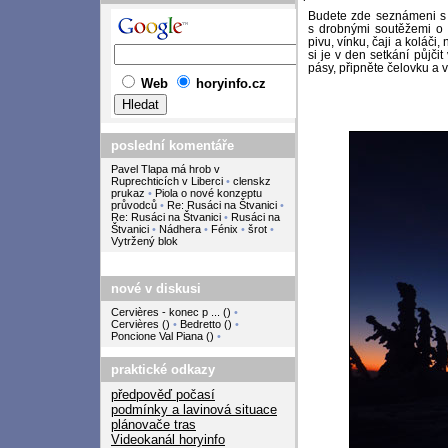
Budete
zde
seznámeni s a
s drobnými soutěžemi o v
pivu,
vínku, čaji
a koláči, 
si je v den setkání půjč
pásy, připněte čelovku a v
Web
horyinfo.cz
poslední komentáře
Pavel Tlapa má hrob v
Ruprechticích v Liberci
•
clenskz
prukaz
•
Piola o nové konzeptu
průvodců
•
Re: Rusáci na Štvanici
•
Re: Rusáci na Štvanici
•
Rusáci na
Štvanici
•
Nádhera
•
Fénix
•
šrot
•
Vytržený blok
nové v diskusi
Cervières - konec p ...
(
)
•
Cervières
(
)
•
Bedretto
(
)
•
Poncione Val Piana
(
)
•
praktické odkazy
předpověď počasí
podmínky a lavinová situace
plánovače tras
Videokanál horyinfo