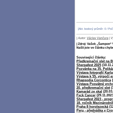
[Akt. bodový průměr: 0 / Poč
| Autor:
Václav Vančura
| V
| Zdroj: Vašek „Šampon“
Našli jste ve článku chy
Související články:
Předkremační slet na B
Sherpafest 2025
(10.11.
Pozvánka na 35. Pelik
Výstava fotografií Karl
Výstava k 55. výrpočí 
Rhapsodia Corcontica
(
Výstava Posvátné vrcho
20. předkremační slet
(
Kamarád ze skal
(20.03
Fxck Cancer
(29.11.2023
Sherpafest 2023 - prog
18. ročník Mezinárodní
Praha 8 horolezecká
(12
Peru - přednáška v Cro