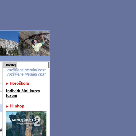
hledej
rozšířené hledání cest
rozšířené hledání chat
Horoškola
Individuální kurzy
lezení
HI shop
ká