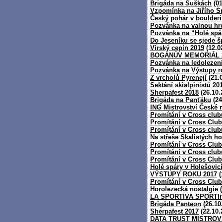
Brigáda na Suškách
(01
Vzpomínka na Jiřího 
Český pohár v boulder
Pozvánka na valnou h
Pozvánka na “Holé spár
Do Jeseníku se sjede š
Vírský cepín 2019
(12.0
BOGANŮV MEMORIÁL 
Pozvánka na ledolezen
Pozvánka na Výstupy r
Z vrcholů Pyrenejí
(21.
Sektání skialpinistů 20
Sherpafest 2018
(26.10.
Brigáda na Panťáku
(24
ING Mistrovství České r
Promítání v Cross club
Promítání v Cross Clu
Promítání v Cross club
Na střeše Skalistých ho
Promítání v Cross Clubu
Promítání v Cross club
Promítání v Cross Club
Holé spáry v Holešovic
VÝSTUPY ROKU 2017
(
Promítání v Cross Club
Horolezecká nostalgie
(
LA SPORTIVA SPORTlif
Brigáda Panteon
(26.10
Sherpafest 2017
(22.10.
DATA TRUST MISTROV