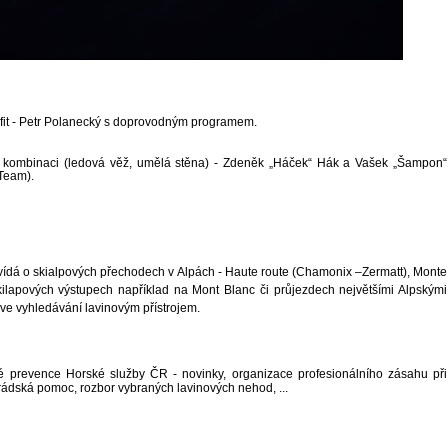
fit - Petr Polanecký s doprovodným programem.
 kombinaci (ledová věž, umělá stěna) - Zdeněk „Háček“ Hák a Vašek „Šampon“
Team).
ídá o skialpových přechodech v
A
lpách - Haute route
(Chamonix –Zermatt), Monte
skilapových výstupech například na Mont Blanc či průjezdech největšími Alpskými
 ve vyhledávání lavinovým
přístrojem
.
vé prevence Horské služby ČR - novinky, organizace profesionálního zásahu při
rádská pomoc, rozbor vybraných lavinových nehod, ...