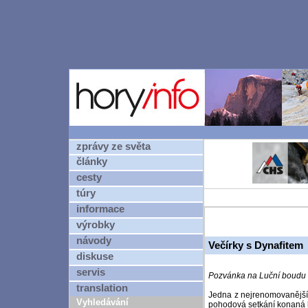
zprávy ze světa
články
cesty
túry
informace
výrobky
návody
Večírky s Dynafitem
diskuse
servis
Pozvánka na Luční boudu
translation
Jedna z nejrenomovanějších
Vyhledávání
pohodová setkání konaná k