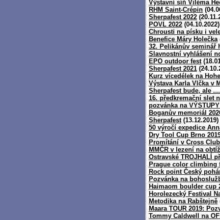
Výstavní síň Viléma He
RHM Saint-Crépin
(04.0
Sherpafest 2022
(20.11.
POVL 2022
(04.10.2022)
Chrousti na písku i ve
Benefice Máry Holečka
32. Pelikánův seminář
Slavnostní vyhlášení n
EPO outdoor fest
(18.01
Sherpafest 2021
(24.10.
Kurz vícedélek na Hoh
Výstava Karla Vlčka v 
Sherpafest bude, ale ...
16. předkremační slet 
pozvánka na VÝSTUPY
Boganův memoriál 202
Sherpafest
(13.12.2019)
50 výročí expedice Ann
Dry Tool Cup Brno 201
Promítání v Cross Club
MMČR v lezení na obtí
Ostravské TROJHALÍ při
Prague color climbing f
Rock point Český pohár
Pozvánka na bohosluž
Haimaom boulder cup 
Horolezecký Festival 
Metodika na Rabštejně
Maara TOUR 2019: Pozv
Tommy Caldwell na O