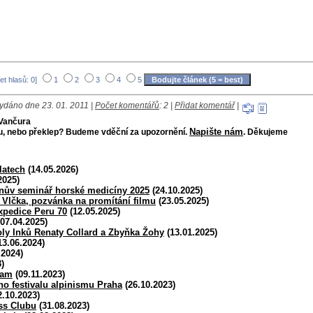
et hlasů: 0]
1
2
3
4
5
ydáno dne 23. 01. 2011 |
Počet komentářů
: 2 |
Přidat komentář
|
 Vančura
Napište nám
bu, nebo překlep? Budeme vděční za upozornění.
. Děkujeme
latech
(14.05.2026)
2025)
ánův seminář horské medicíny 2025
(24.10.2025)
a Vlčka, pozvánka na promítání filmu
(23.05.2025)
expedice Peru 70
(12.05.2025)
07.04.2025)
ly Inků Renaty Collard a Zbyňka Žohy
(13.01.2025)
13.06.2024)
.2024)
)
ram
(09.11.2023)
ho festivalu alpinismu Praha
(26.10.2023)
.10.2023)
ss Clubu
(31.08.2023)