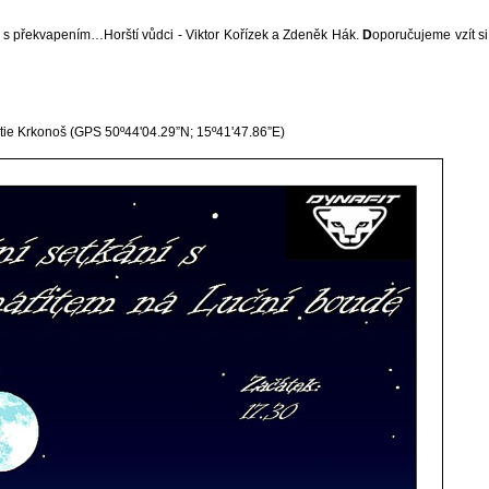
ka s překvapením…Horš
t
í vůdci - Viktor Kořízek a Zdeněk Hák.
D
oporučujeme vzít si
rtie Krkonoš
(GPS 50º44'04.29”N; 15º41'47.86”E)