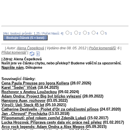
[Akt. bodový průměr: 1,25 / Počet hlasů: 4]
1
2
3
4
5
| Autor:
Alena Čepelková
| Vydáno dne 08. 05. 2012 |
Počet komentářů
: 6 |
Přidat komentář
|
| Zdroj: Alena Čepelková
Našli jste ve článku chybu, nebo překlep? Budeme vděční za upozornění.
Napište nám
. Děkujeme
Související články:
Cena Paula Preusse pro Igora Kollera
(28.07.2026)
Karel "Šedej" Vlček
(18.04.2025)
Rozhovor s Anetou Loužeckou
(09.02.2024)
Adam Ondra: Project Big byl blízko vylezení
(28.09.2022)
Hansjorg Auer, rozhovor
(03.05.2022)
Výročí: Ueli Steck 45 let
(05.10.2021)
Catherine Destivelle - Piolet d'Or za celoživotní přínos
(24.07.2020)
Jan „Chroust“ Procházka
(13.03.2018)
Připomenutí: před rokem zemřel Zdeněk Lukeš
(15.02.2017)
Lucka Hrozová: Příprava cesty dala víc práce než přelez
(01.02.2017)
Arco rock legends: Adam Ondra a Alex Megos
(05.09.2015)