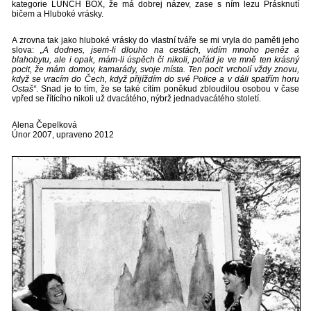
kategorie LUNCH BOX, že má dobrej název, zase s ním lezu Prásknutí
bičem a Hluboké vrásky.
A zrovna tak jako hluboké vrásky do vlastní tváře se mi vryla do paměti jeho
slova:
„A dodnes, jsem-li dlouho na cestách, vidím mnoho peněz a
blahobytu, ale i opak, mám-li úspěch či nikoli, pořád je ve mně ten krásný
pocit, že mám domov, kamarády, svoje místa. Ten pocit vrcholí vždy znovu,
když se vracím do Čech, když přijíždím do své Police a v dáli spatřím horu
Ostaš“
. Snad je to tím, že se také cítím poněkud zbloudilou osobou v čase
vpřed se řítícího nikoli už dvacátého, nýbrž jednadvacátého století.
Alena Čepelková
Únor 2007, upraveno 2012