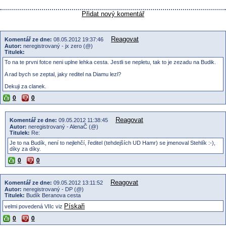
Přidat nový komentář
Reagovat
Komentář ze dne:
08.05.2012 19:37:46
Autor:
neregistrovaný - jx zero (@)
Titulek:
To na te prvni fotce neni uplne lehka cesta. Jestli se nepletu, tak to je zezadu na Budik.
A rad bych se zeptal, jaky reditel na Diamu lezl?
Dekuji za clanek.
0
0
Reagovat
Komentář ze dne:
09.05.2012 11:38:45
Autor:
neregistrovaný - AlenaČ (@)
Titulek:
Re:
Je to na Budík, není to nejlehčí, ředitel (tehdejších UD Hamr) se jmenoval Stehlík :-),
díky za díky.
0
0
Reagovat
Komentář ze dne:
09.05.2012 13:11:52
Autor:
neregistrovaný - DP (@)
Titulek:
Budík Beranova cesta
Pískaři
velmi povedená VIIc viz
0
0