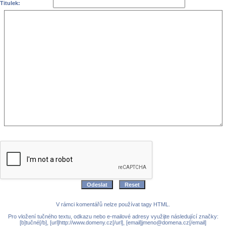
Titulek:
V rámci komentářů nelze používat tagy HTML.
Pro vložení tučného textu, odkazu nebo e-mailové adresy využijte následující značky:
[b]tučné[/b], [url]http://www.domeny.cz[/url], [email]jmeno@domena.cz[/email]