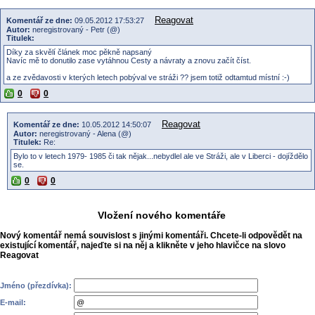
Reagovat
Komentář ze dne:
09.05.2012 17:53:27
Autor:
neregistrovaný - Petr (@)
Titulek:
Díky za skvělí článek moc pěkně napsaný
Navíc mě to donutilo zase vytáhnou Cesty a návraty a znovu začít číst.
a ze zvědavosti v kterých letech pobýval ve stráži ?? jsem totiž odtamtud místní :-)
0
0
Reagovat
Komentář ze dne:
10.05.2012 14:50:07
Autor:
neregistrovaný - Alena (@)
Titulek:
Re:
Bylo to v letech 1979- 1985 či tak nějak...nebydlel ale ve Stráži, ale v Liberci - dojíždělo
se.
0
0
Vložení nového komentáře
Nový komentář nemá souvislost s jinými komentáři. Chcete-li odpovědět na
existující komentář, najeďte si na něj a klikněte v jeho hlavičce na slovo
Reagovat
Jméno (přezdívka):
E-mail: