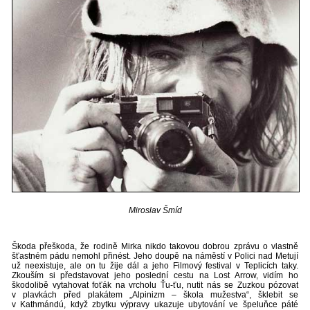
Miroslav Šmíd
Škoda přeškoda, že rodině Mirka nikdo takovou dobrou zprávu o vlastně
šťastném pádu nemohl přinést. Jeho doupě na náměstí v Polici nad Metují
už neexistuje, ale on tu žije dál a jeho Filmový festival v Teplicích taky.
Zkouším si představovat jeho poslední cestu na Lost Arrow, vidím ho
škodolibě vytahovat foťák na vrcholu Ťu-ťu, nutit nás se Zuzkou pózovat
v plavkách před plakátem „Alpinizm – škola mužestva“, šklebit se
v Kathmándú, když zbytku výpravy ukazuje ubytování ve špeluňce páté