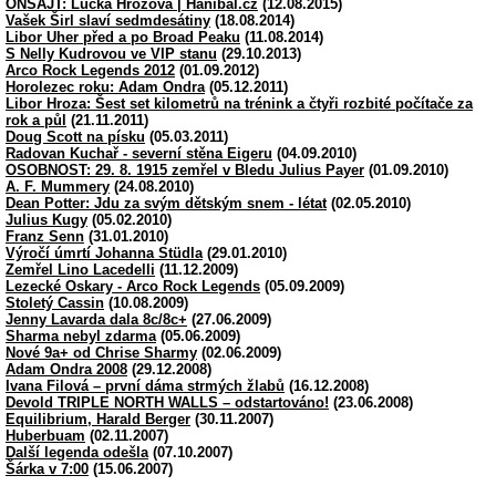
ONSAJT: Lucka Hrozová | Hanibal.cz
(12.08.2015)
Vašek Širl slaví sedmdesátiny
(18.08.2014)
Libor Uher před a po Broad Peaku
(11.08.2014)
S Nelly Kudrovou ve VIP stanu
(29.10.2013)
Arco Rock Legends 2012
(01.09.2012)
Horolezec roku: Adam Ondra
(05.12.2011)
Libor Hroza: Šest set kilometrů na trénink a čtyři rozbité počítače za
rok a půl
(21.11.2011)
Doug Scott na písku
(05.03.2011)
Radovan Kuchař - severní stěna Eigeru
(04.09.2010)
OSOBNOST: 29. 8. 1915 zemřel v Bledu Julius Payer
(01.09.2010)
A. F. Mummery
(24.08.2010)
Dean Potter: Jdu za svým dětským snem - létat
(02.05.2010)
Julius Kugy
(05.02.2010)
Franz Senn
(31.01.2010)
Výročí úmrtí Johanna Stüdla
(29.01.2010)
Zemřel Lino Lacedelli
(11.12.2009)
Lezecké Oskary - Arco Rock Legends
(05.09.2009)
Stoletý Cassin
(10.08.2009)
Jenny Lavarda dala 8c/8c+
(27.06.2009)
Sharma nebyl zdarma
(05.06.2009)
Nové 9a+ od Chrise Sharmy
(02.06.2009)
Adam Ondra 2008
(29.12.2008)
Ivana Filová – první dáma strmých žlabů
(16.12.2008)
Devold TRIPLE NORTH WALLS – odstartováno!
(23.06.2008)
Equilibrium, Harald Berger
(30.11.2007)
Huberbuam
(02.11.2007)
Další legenda odešla
(07.10.2007)
Šárka v 7:00
(15.06.2007)