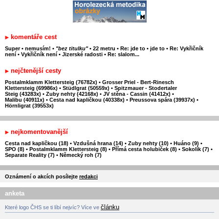
komentáře cest
Super
•
nemusím!
•
"bez titulku"
•
22 metru
•
Re: jde to
•
jde to
•
Re: Vykřičník
není
•
Vykřičník není
•
Jizerské radosti
•
Re: slalom...
nejčtenější cesty
Postalmklamm Klettersteig (76782x)
•
Grosser Priel - Bert-Rinesch
Klettersteig (69986x)
•
Stüdlgrat (50559x)
•
Spitzmauer - Stodertaler
Steig (43283x)
•
Zuby nehty (42168x)
•
JV stěna - Cassin (41412x)
•
Malibu (40911x)
•
Cesta nad kapličkou (40338x)
•
Preussova spára (39937x)
•
Hörnligrat (39553x)
nejkomentovanější
Cesta nad kapličkou (18)
•
Vzdušná hrana (14)
•
Zuby nehty (10)
•
Huáno (9)
•
SPO (8)
•
Postalmklamm Klettersteig (8)
•
Přímá cesta holubiček (8)
•
Sokolík (7)
•
Separate Reality (7)
•
Německý roh (7)
Oznámení o akcích posílejte
redakci
anketa
článku
Které logo ČHS se ti líbí nejvíc? Více ve