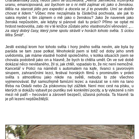
charakteristiky zuby, neboť jsem se dozvěděla:
„Alena Stehlíková: inženýrka
uranu, emancipovaná, asi bychom se o ni měli zajímat víc jako o ženskou.
Měla na starosti jídlo pro expedici a docela se jí to povedlo. Umí se dobře
chovat k lidem.“
Vůbec mne nezajímala ta částečná pochvala, ale jak to
sakra myslel s tím zájmem o mě jako o ženskou? Jako že navenek jako
ženská nepůsobím, ale kdyby si pánové dali tu práci? Přímo se optat mi
hrdost nedovolila, zato mi v té knížce zůstalo jeho vlastnoruční věnování: „
…
za starý dobrý časy, který jsme spolu strávili v horách tohoto světa. S úctou
Míra Šmíd
“.
Jestli existují krom hor tohoto světa i hory jiného světa nevím, ale byla by
paráda se tam zase potkat. Mnohokrát jsem si totiž od doby jeho smrti
uvědomila, jak máme vlastně hodně společného, v kolika situacích jsem se
chovala podobně jako on a hlavně, že bych to chtěla umět. On ve své době
dokázal něco nevídaného, žil si, jak chtěl, vypadalo to, že nic není nemožné.
Kancelář v Polici na náměstí s automatem na kafe, lívanci s javorovým
sirupem, zahraničními lezci, festival horských filmů s prominutím v prdeli
světa s atmosférou jako nikde na světě, nebudu to zde všechno
vyjmenovávat. Byl samozřejmě famózní lezec a navázat se s ním na lano
třeba na Ostaši nebo Za pískovnou byl zážitek. Není moc cest na písku, u
kterých si dokážu vybavit po puntíku své konkrétní pocity, a ty vylezené s ním
mezi ně patří – hecování a zároveň bezpečí, úžasná pohoda. Ta hlavně: ta
je při lezení nejdůležitější.