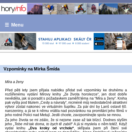
☰ Menu
Vzpomínky na Mirka Šmída
Míra a ženy
Před pěti lety jsem přijala nabídku přidat své vzpomínky ke druhému a
rozšířenému vydání Mírovy knihy „Ze života horolezce“, jen dost dobře
nevěděla, jak si poradit s požadavkem zaměřit téma na “Míra a ženy“. Kniha
pak vyšla pod titulem „Cesty a návraty“, nicméně můj nedostatečně atraktivní
výtvor zůstal nakonec ve virtuálním šuplíku. Za pár dní by Lanš oslavil 60.
narozeniny, a já se k němu vrátila nad pozvánkou na promítání jeho filmů v
jeho rodné Polici nad Metují. Jestli chcete, zavzpomínejte spolu se mnou.
Za jeho života se mi zdálo, že si nejsme zase až tak blízcí. Dodnes slyším
jeho
„Tebe mít tak doma, to bych tě zabil!
“ A já si myslela o něm totéž. Když
vydal knihu
„Dva kroky od vrcholu“
, skřípala jsem při čtení své