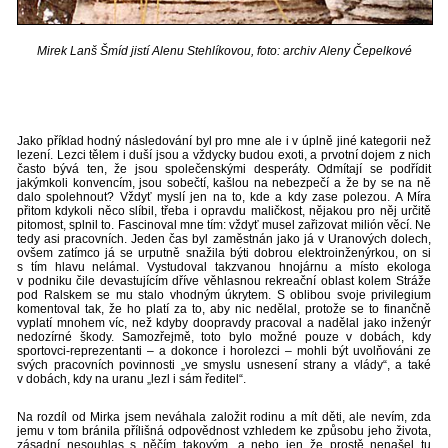
Mirek Lanš Šmíd jistí Alenu Stehlíkovou, foto: archiv Aleny Čepelkové
Jako příklad hodný následování byl pro mne ale i v úplně jiné kategorii než
lezení. Lezci tělem i duší jsou a vždycky budou exoti, a prvotní dojem z nich
často bývá ten, že jsou společenskými desperáty. Odmítají se podřídit
jakýmkoli konvencím, jsou sobečtí, kašlou na nebezpečí a že by se na ně
dalo spolehnout? Vždyť myslí jen na to, kde a kdy zase polezou. A Míra
přitom kdykoli něco slíbil, třeba i opravdu maličkost, nějakou pro něj určitě
pitomost, splnil to. Fascinoval mne tím: vždyť musel zařizovat milión věcí. Ne
tedy asi pracovních. Jeden čas byl zaměstnán jako já v Uranových dolech,
ovšem zatímco já se urputně snažila býti dobrou elektroinženýrkou, on si
s tím hlavu nelámal. Vystudoval takzvanou hnojárnu a místo ekologa
v podniku čile devastujícím dříve věhlasnou rekreační oblast kolem Stráže
pod Ralskem se mu stalo vhodným úkrytem. S oblibou svoje privilegium
komentoval tak, že ho platí za to, aby nic nedělal, protože se to finančně
vyplatí mnohem víc, než kdyby doopravdy pracoval a nadělal jako inženýr
nedozírné škody. Samozřejmě, toto bylo možné pouze v dobách, kdy
sportovci-reprezentanti – a dokonce i horolezci – mohli být uvolňováni ze
svých pracovních povinnosti „ve smyslu usnesení strany a vlády“, a také
v dobách, kdy na uranu „lezl i sám ředitel“.
Na rozdíl od Mirka jsem neváhala založit rodinu a mít děti, ale nevím, zda
jemu v tom bránila přílišná odpovědnost vzhledem ke způsobu jeho života,
zásadní nesouhlas s něčím takovým, a nebo jen že prostě nenašel tu