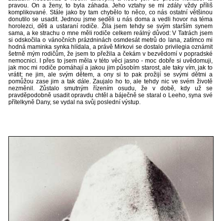
pravou. On a ženy, to byla záhada. Jeho vztahy se mi zdály vždy příliš
komplikované. Stále jako by tam chybělo to něco, co nás ostatní většinou
donutilo se usadit. Jednou jsme seděli u nás doma a vedli hovor na téma
horolezci, děti a ustaraní rodiče. Žila jsem tehdy se svým starším synem
sama, a ke strachu o mne měli rodiče celkem reálný důvod: V Tatrách jsem
si odskočila o vánočních prázdninách osmdesát metrů do lana, zatímco mi
hodná maminka synka hlídala, a právě Mirkovi se dostalo privilegia oznámit
šetrně mým rodičům, že jsem to přežila a čekám v bezvědomí v popradské
nemocnici. I přes to jsem měla v této věci jasno - moc dobře si uvědomuji,
jak moc mi rodiče pomáhají a jakou jim působím starost, ale taky vím, jak to
vrátit; ne jim, ale svým dětem, a ony si to pak prožijí se svými dětmi a
pomůžou zase jim a tak dále. Zaujalo ho to, ale tehdy nic ve svém životě
nezměnil. Zůstalo smutným řízením osudu, že v době, kdy už se
pravděpodobně usadit opravdu chtěl a báječně se staral o Leeho, syna své
přítelkyně Dany, se vydal na svůj poslední výstup.