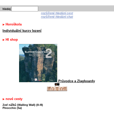
hledej
rozšířené hledání cest
rozšířené hledání chat
Horoškola
Individuální kurzy lezení
HI shop
Průvodce a Zlagboardy
nové cesty
Zeď nářků (Walling Wall) (8-/8)
Pinocchio (5a)