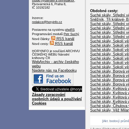
studio
vydavatel a šéfredaktor
,
Pivovarnická 6, Praha 8,
IČ 10192182
Obdobné cesty:
Suché skály, Střední vě
Inzerce:
Sněžník, Tři králové- B
redakce@horyinfo.cz
Suché skály, Střední v
Suché skály, Střední v
Postaveno na systému
phpRS
Suché skály, Střední 
Programování modulů
Petr Suchý
Suché skály, Střední v
RSS kanál
Nové články:
Suché skály, Sokolí v
RSS kanál
Nové cesty:
Suché skály, Sokolí vě
Suché skály, Sokolí vě
HORYINFO je součástí ARCHIVU
Suché skály, Sokolí v
ČESKÉHO WEBU Národní
knihovny ČR
Suché skály, Sokolí v
WebArchiv - archiv českého
Suché skály, Sokolí vě
webu
Suché skály, Sokolí vě
Najdete nás na Facebooku
Suché skály, Borová v
Suché skály, Borová vě
Suché skály, Borová vě
Suché skály, Borová vě
Suché skály, Květová 
Suché skály, Květová 
Zásady zpracování
Suché skály, Květová 
osobních údajů a používání
Suché skály, Květová v
Cookies
Suché skály, Čihulova 
Suché skály, Věž Mila
[Akt. bodový průměr