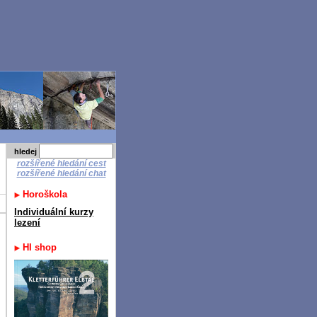
hledej
rozšířené hledání cest
rozšířené hledání chat
Horoškola
Individuální kurzy
lezení
HI shop