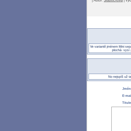
| Autor:
Slabochová
| Vyd
Ve variantě jménem Mini sepa
plochá- vysí 
No nejspíš už ta
Jméno
E-mai
Titule