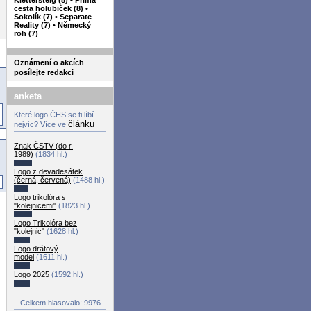
cesta holubiček (8)
•
Sokolík (7)
•
Separate
Reality (7)
•
Německý
roh (7)
Oznámení o akcích
posílejte
redakci
anketa
Které logo ČHS se ti líbí
článku
nejvíc? Více ve
Znak ČSTV (do r.
1989)
(1834 hl.)
Logo z devadesátek
(černá, červená)
(1488 hl.)
Logo trikolóra s
"kolejnicemi"
(1823 hl.)
Logo Trikolóra bez
"kolejnic"
(1628 hl.)
Logo drátový
model
(1611 hl.)
Logo 2025
(1592 hl.)
Celkem hlasovalo: 9976