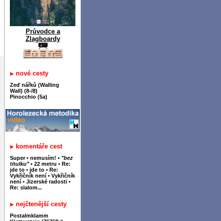
Průvodce a
Zlagboardy
nové cesty
Zeď nářků (Walling
Wall) (8-/8)
Pinocchio (5a)
komentáře cest
Super
•
nemusím!
•
"bez
titulku"
•
22 metru
•
Re:
jde to
•
jde to
•
Re:
Vykřičník není
•
Vykřičník
není
•
Jizerské radosti
•
Re: slalom...
nejčtenější cesty
Postalmklamm