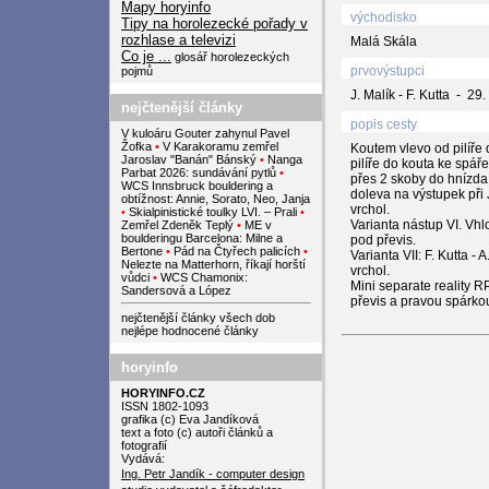
Mapy horyinfo
východisko
Tipy na horolezecké pořady v
rozhlase a televizi
Malá Skála
Co je ...
glosář horolezeckých
prvovýstupci
pojmů
J. Malík - F. Kutta - 29
nejčtenější články
popis cesty
V kuloáru Gouter zahynul Pavel
Žofka
•
V Karakoramu zemřel
Koutem vlevo od pilíře
Jaroslav "Banán" Bánský
•
Nanga
pilíře do kouta ke spář
Parbat 2026: sundávání pytlů
•
přes 2 skoby do hnízda
WCS Innsbruck bouldering a
doleva na výstupek při
obtížnost: Annie, Sorato, Neo, Janja
vrchol.
•
Skialpinistické toulky LVI. – Prali
•
Varianta nástup VI. Vhl
Zemřel Zdeněk Teplý
•
ME v
boulderingu Barcelona: Milne a
pod převis.
Bertone
•
Pád na Čtyřech palicích
•
Varianta VII: F. Kutta -
Nelezte na Matterhorn, říkají horští
vrchol.
vůdci
•
WCS Chamonix:
Mini separate reality RP
Sandersová a López
převis a pravou spárko
nejčtenější články všech dob
nejlépe hodnocené články
horyinfo
HORYINFO.CZ
ISSN 1802-1093
grafika (c) Eva Jandíková
text a foto (c) autoři článků a
fotografií
Vydává:
Ing. Petr Jandík - computer design