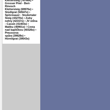
Klettersteig (76768x)
•
Grosser Priel - Bert-
Rinesch
Klettersteig (69976x)
•
Stüdlgrat (50547x)
•
Spitzmauer - Stodertaler
Steig (43270x)
•
Zuby
nehty (42157x)
•
JV stěna
- Cassin (41403x)
•
Malibu (40901x)
•
Cesta
nad kapličkou (40326x)
•
Preussova
spára (39928x)
•
Hörnligrat (39543x)