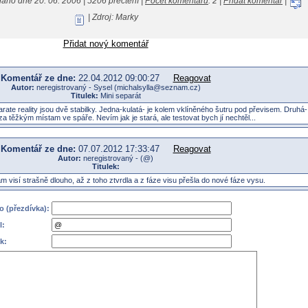
áno dne 20. 06. 2006 | 5206 přečtení |
Počet komentářů
: 2 |
Přidat komentář
|
| Zdroj: Marky
Přidat nový komentář
Komentář ze dne:
22.04.2012 09:00:27
Reagovat
Autor:
neregistrovaný - Sysel (michalsylla@seznam.cz)
Titulek:
Mini separát
rate reality jsou dvě stabilky. Jedna-kulatá- je kolem vklíněného šutru pod převisem. Druhá-
za těžkým místam ve spáře. Nevím jak je stará, ale testovat bych jí nechtěl...
Komentář ze dne:
07.07.2012 17:33:47
Reagovat
Autor:
neregistrovaný - (@)
Titulek:
m visí strašně dlouho, až z toho ztvrdla a z fáze visu přešla do nové fáze vysu.
 (přezdívka):
l:
k: