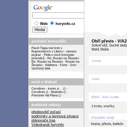
Web
horyinfo.cz
Obří převis - V/A2
poslední komentáře
Sokolí věž, Suché skál
Pavel Tlapa má hrob v
Malá Skála
Ruprechticích v Liberci
•
clenskz
prukaz
•
Piola o nové konzeptu
průvodců
•
Re: Rusáci na Štvanici
•
výstup
Re: Rusáci na Štvanici
•
Rusáci na
Štvanici
•
Nádhera
•
Fénix
•
šrot
•
Vytržený blok
chata
nové v diskusi
Cervières - konec p ...
(
)
•
Cervières
(
)
•
Bedretto
(
)
•
Poncione Val Piana
(
)
•
jištění - druh, kvalita
praktické odkazy
2 kruhy, smyčky
předpověď počasí
podmínky a lavinová situace
charakter cesty
plánovače tras
hrana, převis, balkón
Videokanál horyinfo