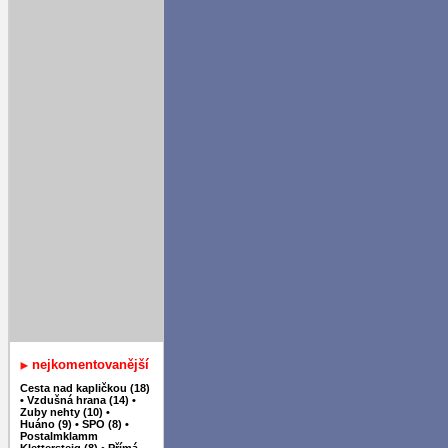
nejkomentovanější
Cesta nad kapličkou (18)
•
Vzdušná hrana (14)
•
Zuby nehty (10)
•
Huáno (9)
•
SPO (8)
•
Postalmklamm
Klettersteig (8)
•
Přímá