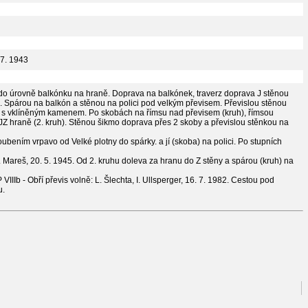
. 7. 1943
 do úrovně balkónku na hraně. Doprava na balkónek, traverz doprava J stěnou
e. Spárou na balkón a stěnou na polici pod velkým převisem. Převislou stěnou
 s vklíněným kamenem. Po skobách na římsu nad převisem (kruh), římsou
 JZ hraně (2. kruh). Stěnou šikmo doprava přes 2 skoby a převislou stěnkou na
oubením vrpavo od Velké plotny do spárky. a jí (skoba) na polici. Po stupních
 A. Mareš, 20. 5. 1945. Od 2. kruhu doleva za hranu do Z stěny a spárou (kruh) na
 VIIIb - Obří převis volně: L. Šlechta, I. Ullsperger, 16. 7. 1982. Cestou pod
u.