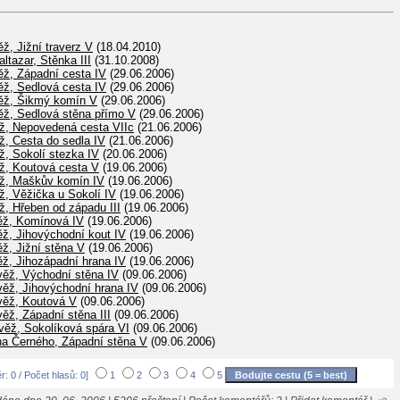
ž, Jižní traverz V
(18.04.2010)
altazar, Stěnka III
(31.10.2008)
ěž, Západní cesta IV
(29.06.2006)
ěž, Sedlová cesta IV
(29.06.2006)
věž, Šikmý komín V
(29.06.2006)
ěž, Sedlová stěna přímo V
(29.06.2006)
ěž, Nepovedená cesta VIIc
(21.06.2006)
ž, Cesta do sedla IV
(21.06.2006)
ž, Sokolí stezka IV
(20.06.2006)
ěž, Koutová cesta V
(19.06.2006)
ěž, Maškův komín IV
(19.06.2006)
ž, Věžička u Sokolí IV
(19.06.2006)
ž, Hřeben od západu III
(19.06.2006)
ěž, Komínová IV
(19.06.2006)
ž, Jihovýchodní kout IV
(19.06.2006)
ž, Jižní stěna V
(19.06.2006)
ž, Jihozápadní hrana IV
(19.06.2006)
věž, Východní stěna IV
(09.06.2006)
věž, Jihovýchodní hrana IV
(09.06.2006)
věž, Koutová V
(09.06.2006)
ěž, Západní stěna III
(09.06.2006)
věž, Sokolíková spára VI
(09.06.2006)
na Černého, Západní stěna V
(09.06.2006)
: 0 / Počet hlasů: 0]
1
2
3
4
5