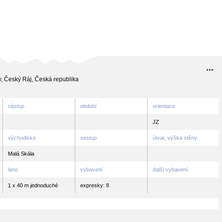
***
y, Český Ráj, Česká republika
nástup
období
orientace
JZ
východisko
sestup
útvar, výška stěny
Malá Skála
lano
vybavení
další vybavení
1 x 40 m jednoduché
expresky: 8