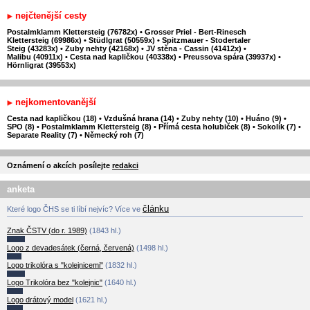
nejčtenější cesty
Postalmklamm Klettersteig (76782x)
•
Grosser Priel - Bert-Rinesch
Klettersteig (69986x)
•
Stüdlgrat (50559x)
•
Spitzmauer - Stodertaler
Steig (43283x)
•
Zuby nehty (42168x)
•
JV stěna - Cassin (41412x)
•
Malibu (40911x)
•
Cesta nad kapličkou (40338x)
•
Preussova spára (39937x)
•
Hörnligrat (39553x)
nejkomentovanější
Cesta nad kapličkou (18)
•
Vzdušná hrana (14)
•
Zuby nehty (10)
•
Huáno (9)
•
SPO (8)
•
Postalmklamm Klettersteig (8)
•
Přímá cesta holubiček (8)
•
Sokolík (7)
•
Separate Reality (7)
•
Německý roh (7)
Oznámení o akcích posílejte
redakci
anketa
článku
Které logo ČHS se ti líbí nejvíc? Více ve
Znak ČSTV (do r. 1989)
(1843 hl.)
Logo z devadesátek (černá, červená)
(1498 hl.)
Logo trikolóra s "kolejnicemi"
(1832 hl.)
Logo Trikolóra bez "kolejnic"
(1640 hl.)
Logo drátový model
(1621 hl.)