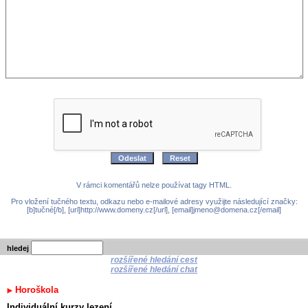
V rámci komentářů nelze používat tagy HTML.
Pro vložení tučného textu, odkazu nebo e-mailové adresy využijte následující značky:
[b]tučné[/b], [url]http://www.domeny.cz[/url], [email]jmeno@domena.cz[/email]
hledej
rozšířené hledání cest
rozšířené hledání chat
Horoškola
Individuální kurzy lezení