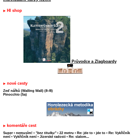
HI shop
Průvodce a Zlagboardy
nové cesty
Zeď nářků (Walling Wall) (8-/8)
Pinocchio (5a)
komentáře cest
Super
•
nemusím!
•
"bez titulku"
•
22 metru
•
Re: jde to
•
jde to
•
Re: Vykřičník
není
•
Vykřičník není
•
Jizerské radosti
•
Re: slalom...