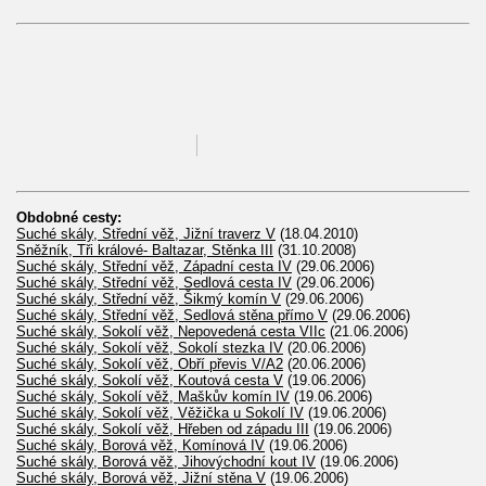
Obdobné cesty:
Suché skály, Střední věž, Jižní traverz V
(18.04.2010)
Sněžník, Tři králové- Baltazar, Stěnka III
(31.10.2008)
Suché skály, Střední věž, Západní cesta IV
(29.06.2006)
Suché skály, Střední věž, Sedlová cesta IV
(29.06.2006)
Suché skály, Střední věž, Šikmý komín V
(29.06.2006)
Suché skály, Střední věž, Sedlová stěna přímo V
(29.06.2006)
Suché skály, Sokolí věž, Nepovedená cesta VIIc
(21.06.2006)
Suché skály, Sokolí věž, Sokolí stezka IV
(20.06.2006)
Suché skály, Sokolí věž, Obří převis V/A2
(20.06.2006)
Suché skály, Sokolí věž, Koutová cesta V
(19.06.2006)
Suché skály, Sokolí věž, Maškův komín IV
(19.06.2006)
Suché skály, Sokolí věž, Věžička u Sokolí IV
(19.06.2006)
Suché skály, Sokolí věž, Hřeben od západu III
(19.06.2006)
Suché skály, Borová věž, Komínová IV
(19.06.2006)
Suché skály, Borová věž, Jihovýchodní kout IV
(19.06.2006)
Suché skály, Borová věž, Jižní stěna V
(19.06.2006)