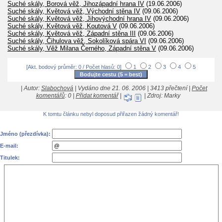
Suché skály, Borová věž, Jihozápadní hrana IV
(19.06.2006)
Suché skály, Květová věž, Východní stěna IV
(09.06.2006)
Suché skály, Květová věž, Jihovýchodní hrana IV
(09.06.2006)
Suché skály, Květová věž, Koutová V
(09.06.2006)
Suché skály, Květová věž, Západní stěna III
(09.06.2006)
Suché skály, Čihulova věž, Sokolíková spára VI
(09.06.2006)
Suché skály, Věž Milana Černého, Západní stěna V
(09.06.2006)
[Akt. bodový průměr: 0 / Počet hlasů: 0]
1
2
3
4
5
| Autor:
Slabochová
| Vydáno dne 21. 06. 2006 | 3413 přečtení |
Počet
komentářů
: 0 |
Přidat komentář
|
| Zdroj: Marky
K tomtu článku nebyl doposud přiřazen žádný komentář!
Jméno (přezdívka):
E-mail:
Titulek: