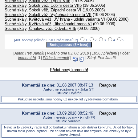
Suché skály, Sokolí věž, Týpek VIIc
(19.06.2006)
Suché skály, Sokolí věž, Údolní cesta VIIb
(19.06.2006)
Suché skály, Sokolí věž, Západní cesta VI
(19.06.2006)
Suché skály, Sokolí věž, Vyšehradská cesta VII
(19.06.2006)
Suché skály, Květová věž, JV hrana - údolní varianta VI
(09.06.2006)
Suché skály, Květová věž, Jihozápadní hrana VI
(09.06.2006)
Suché skály, Čihulova věž, Odveta VIIb
(09.06.2006)
[Akt. bodový průměr: 0,50 / Počet hlasů: 2]
1
2
3
4
5
| Autor:
Petr Jandík
| Vydáno dne 03. 08. 2010 | 10563 přečtení |
Počet
komentářů
: 3 |
Přidat komentář
|
| Zdroj: Petr Jandík
Přidat nový komentář
Komentář ze dne:
01.08.2007 08:47:13
Reagovat
Autor:
neregistrovaný - Jirka (@)
Titulek:
Dojištění
Pokud se nepletu, jsou hodiny už několik let vyzdravené borhákem...
Komentář ze dne:
13.09.2018 08:52:46
Reagovat
Autor:
neregistrovaný - jx null (@)
Titulek:
varianta...
Navic ja to vzdycky radsi lezl od borhaku nahoru a pak doleva ke kruhu. Jit od borhaku
doleva melo jedinou vyhodu, ze se tam nekam dala dat smycka, ale lezecky to bylo
takove divnejsi.