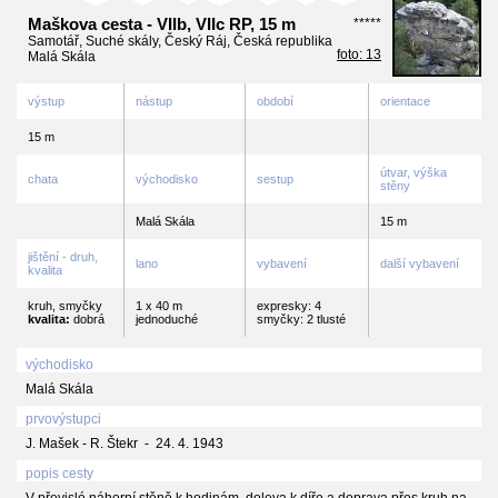
Maškova cesta - VIIb, VIIc RP, 15 m
*****
Samotář, Suché skály, Český Ráj, Česká republika
foto: 13
Malá Skála
výstup
nástup
období
orientace
15 m
útvar, výška
chata
východisko
sestup
stěny
Malá Skála
15 m
jištění - druh,
lano
vybavení
další vybavení
kvalita
kruh, smyčky
1 x 40 m
expresky: 4
kvalita:
dobrá
jednoduché
smyčky: 2 tlusté
východisko
Malá Skála
prvovýstupci
J. Mašek - R. Štekr - 24. 4. 1943
popis cesty
V převislé náhorní stěně k hodinám, doleva k díře a doprava přes kruh na