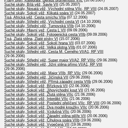
Pravý břeh, Katedrála, Génius průměrnosti VIIc
(18.06.2007)
Suché skály, Bílá věž, Šavle VII
(25.05.2007)
Suché skály, Nosatá věž, Východní stěna VIIc, RP VIII
(24.05.2007)
Suché skály, Sokolí věž, Klikatá spára VI
(24.05.2007)
Tisá, Africká věž, Cesta smíchu VIIa
(07.12.2006)
Suché skály, Střední věž, Východní cesta VI
(14.10.2006)
Suché skály, Střední věž, Turnovská VIIb
(14.10.2006)
Suché skály, Hlavní vež, Cesta L VII
(09.09.2006)
Suché skály, Sokolí věž, Fotogenická cesta VIIb
(09.09.2006)
Tisá, Zlatá stěna, Zlaté písky VI
(15.07.2006)
Suché skály, Sokolí věž, Sokolí hrana VII
(03.07.2006)
Suché skály, Sokolí věž, Velká plotna VIIb
(01.07.2006)
Suché skály, Střední věž, Cesta M. Černého VI/A1, RP VIII
(29.06.2006)
Suché skály, Střední věž, Super major VI/A2, RP VIIIc
(29.06.2006)
Suché skály, Střední věž, Jižní stěna přímo VI/A1, RP VIII
(29.06.2006)
Suché skály, Střední věž, Major VIIb, RP VIIc
(29.06.2006)
Suché skály, Střední věž, Jičínská VII
(29.06.2006)
Suché skály, Střední věž, Přímá západní cesta VIIb
(29.06.2006)
Suché skály, Sokolí věž, Břízková VII
(22.06.2006)
Suché skály, Sokolí věž, Jihovýchodní kout VII
(21.06.2006)
Suché skály, Sokolí věž, Žlutá stěna VIIc
(21.06.2006)
Suché skály, Sokolí věž, Interdikt VIIc
(21.06.2006)
Suché skály, Sokolí věž, Poslední přelíčení VIIc, RP VIII
(20.06.2006)
Suché skály, Sokolí věž, Dva modré kroužky VIIc
(20.06.2006)
Suché skály, Sokolí věž, Vzdušná VIIc
(20.06.2006)
Suché skály, Sokolí věž, Západní stěna pilíře VII
(20.06.2006)
Suché skály, Sokolí věž, Čihulova spára VIIb
(19.06.2006)
Suché skály, Sokolí věž, Vypečená VII
(19.06.2006)