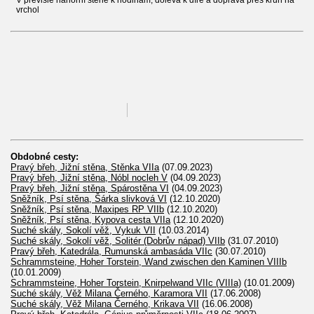
vrchol
Obdobné cesty:
Pravý břeh, Jižní stěna, Stěnka VIIa
(07.09.2023)
Pravý břeh, Jižní stěna, Nóbl nocleh V
(04.09.2023)
Pravý břeh, Jižní stěna, Spárostěna VI
(04.09.2023)
Sněžník, Psí stěna, Šárka slivková VI
(12.10.2020)
Sněžník, Psí stěna, Maxipes RP VIIb
(12.10.2020)
Sněžník, Psí stěna, Kypova cesta VIIa
(12.10.2020)
Suché skály, Sokolí věž, Vykuk VII
(10.03.2014)
Suché skály, Sokolí věž, Solitér (Dobrův nápad) VIIb
(31.07.2010)
Pravý břeh, Katedrála, Rumunská ambasáda VIIc
(30.07.2010)
Schrammsteine, Hoher Torstein, Wand zwischen den Kaminen VIIIb
(10.01.2009)
Schrammsteine, Hoher Torstein, Knirpelwand VIIc (VIIIa)
(10.01.2009)
Suché skály, Věž Milana Černého, Karamora VII
(17.06.2008)
Suché skály, Věž Milana Černého, Krikava VII
(16.06.2008)