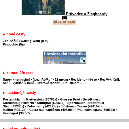
Průvodce a Zlagboardy
nové cesty
Zeď nářků (Walling Wall) (8-/8)
Pinocchio (5a)
komentáře cest
Super
•
nemusím!
•
"bez titulku"
•
22 metru
•
Re: jde to
•
jde to
•
Re: Vykřičník
není
•
Vykřičník není
•
Jizerské radosti
•
Re: slalom...
nejčtenější cesty
Postalmklamm Klettersteig (76786x)
•
Grosser Priel - Bert-Rinesch
Klettersteig (69987x)
•
Stüdlgrat (50561x)
•
Spitzmauer - Stodertaler
Steig (43286x)
•
Zuby nehty (42171x)
•
JV stěna - Cassin (41416x)
•
Malibu (40912x)
•
Cesta nad kapličkou (40339x)
•
Preussova spára (39939x)
•
Hörnligrat (39557x)
nejkomentovanější