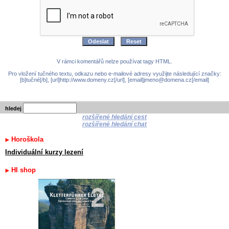
V rámci komentářů nelze používat tagy HTML.
Pro vložení tučného textu, odkazu nebo e-mailové adresy využijte následující značky:
[b]tučné[/b], [url]http://www.domeny.cz[/url], [email]jmeno@domena.cz[/email]
hledej
rozšířené hledání cest
rozšířené hledání chat
Horoškola
Individuální kurzy lezení
HI shop