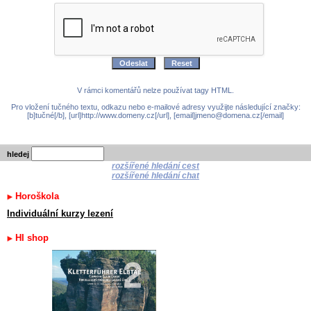
V rámci komentářů nelze používat tagy HTML.
Pro vložení tučného textu, odkazu nebo e-mailové adresy využijte následující značky:
[b]tučné[/b], [url]http://www.domeny.cz[/url], [email]jmeno@domena.cz[/email]
hledej
rozšířené hledání cest
rozšířené hledání chat
Horoškola
Individuální kurzy lezení
HI shop