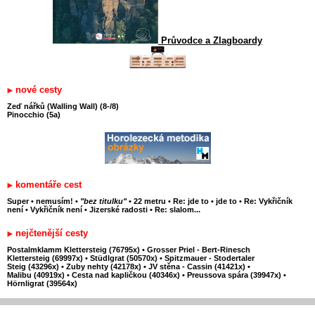
Průvodce a Zlagboardy
nové cesty
Zeď nářků (Walling Wall) (8-/8)
Pinocchio (5a)
komentáře cest
Super
•
nemusím!
•
"bez titulku"
•
22 metru
•
Re: jde to
•
jde to
•
Re: Vykřičník
není
•
Vykřičník není
•
Jizerské radosti
•
Re: slalom...
nejčtenější cesty
Postalmklamm Klettersteig (76795x)
•
Grosser Priel - Bert-Rinesch
Klettersteig (69997x)
•
Stüdlgrat (50570x)
•
Spitzmauer - Stodertaler
Steig (43296x)
•
Zuby nehty (42178x)
•
JV stěna - Cassin (41421x)
•
Malibu (40919x)
•
Cesta nad kapličkou (40346x)
•
Preussova spára (39947x)
•
Hörnligrat (39564x)