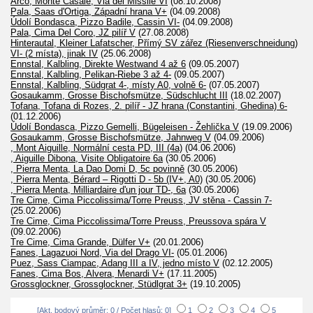
Arco, Monte Casale, Via del Missile VI
(08.10.2008)
Pala, Saas d'Ortiga, Západní hrana V+
(04.09.2008)
Údolí Bondasca, Pizzo Badile, Cassin VI-
(04.09.2008)
Pala, Cima Del Coro, JZ pilíř V
(27.08.2008)
Hinterautal, Kleiner Lafatscher, Přímý SV zářez (Riesenverschneidung)
VI- (2 místa), jinak IV
(25.06.2008)
Ennstal, Kalbling, Direkte Westwand 4 až 6
(09.05.2007)
Ennstal, Kalbling, Pelikan-Riebe 3 až 4-
(09.05.2007)
Ennstal, Kalbling, Südgrat 4-, místy A0, volně 6-
(07.05.2007)
Gosaukamm, Grosse Bischofsmütze, Südschlucht III
(18.02.2007)
Tofana, Tofana di Rozes, 2. pilíř - JZ hrana (Constantini, Ghedina) 6-
(01.12.2006)
Údolí Bondasca, Pizzo Gemelli, Bügeleisen - Žehlička V
(19.09.2006)
Gosaukamm, Grosse Bischofsmütze, Jahnweg V
(04.09.2006)
, Mont Aiguille, Normální cesta PD, III (4a)
(04.06.2006)
, Aiguille Dibona, Visite Obligatoire 6a
(30.05.2006)
, Pierra Menta, La Dao Domi D, 5c povinně
(30.05.2006)
, Pierra Menta, Bérard – Rigotti D - 5b (IV+, A0)
(30.05.2006)
, Pierra Menta, Milliardaire d'un jour TD-, 6a
(30.05.2006)
Tre Cime, Cima Piccolissima/Torre Preuss, JV stěna - Cassin 7-
(25.02.2006)
Tre Cime, Cima Piccolissima/Torre Preuss, Preussova spára V
(09.02.2006)
Tre Cime, Cima Grande, Dülfer V+
(20.01.2006)
Fanes, Lagazuoi Nord, Via del Drago VI-
(05.01.2006)
Puez, Sass Ciampac, Adang III a IV, jedno místo V
(02.12.2005)
Fanes, Cima Bos, Alvera, Menardi V+
(17.11.2005)
Grossglockner, Grossglockner, Stüdlgrat 3+
(19.10.2005)
[Akt. bodový průměr: 0 / Počet hlasů: 0]
1
2
3
4
5