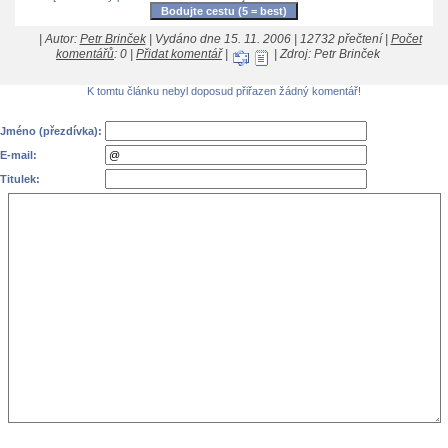
| Autor:
Petr Brinček
| Vydáno dne 15. 11. 2006 | 12732 přečtení |
Počet
komentářů
: 0 |
Přidat komentář
|
| Zdroj: Petr Brinček
K tomtu článku nebyl doposud přiřazen žádný komentář!
Jméno (přezdívka):
E-mail:
Titulek: