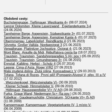
Obdobné cesty:
Buchsteingruppe, Tieflimauer, Westkante 4+
(08.07.2024)
Lienzer Dolomiten, Kleine Laserzwand , Egerlanderkante 3-4
(24.06.2024)
Tannheimer Berge, Aggenstein, Südwestkante 3+
(01.07.2023)
Tannheimer Berge, Aggenstein, Kemptner Kante 4-
(01.07.2023)
Obermmergau, Laberköpferl, Reindlkante 4
(21.06.2023)
Silvretta, Großer Vallüla, Nordwestgrat 3
(21.06.2023)
Verwallgrupe, Plattnitzer Jochspitze, Ostgrat 4-
(21.06.2023)
Mont Blanc, Aiguille du Midi, Rébuffatova cesta 6a
(18.07.2021)
Traustein, Traunstein, Sanduhrenparadies 5 (4+ pov.)
(05.09.2015)
Traustein, Traunstein, Gmundnerweg 3+
(31.08.2015)
Ennstal, Kalbling, Herbst - Scholz 4
(26.07.2014)
Lagorai, Cima d´Asta, Roger V/R2
(27.09.2013)
Malá studená dolina, Žlutá stěna, Korosadowicz V
(29.03.2013)
Tofana, Tofana di Rozes, První pilíř (Pompanin-Alvera) V, přev. III a IV
(17.02.2012)
, Wetzsteinkogel, Wetzsteinplatte VI-
(30.09.2010)
, Kleiner Schwab, Himmelsleiter V-
(09.09.2010)
, Höllmauer, Hauseggerpfeiler VI+ (V A0)
(28.08.2010)
Furka, Graue Wand, Niedermann 5c+ (5a pov.)
(26.05.2010)
Kübelkar - Gaudeamushütte, Christaturm, SO-kante VI+ (5,A0)
(11.08.2009)
Kampermauer, Kampermauer, Vegetarierkante IV, 1 místo V-
(06.04.2009)