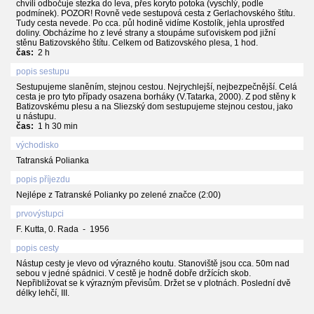
chvíli odbočuje stezka do leva, přes koryto potoka (vyschlý, podle
podmínek). POZOR! Rovně vede sestupová cesta z Gerlachovského štítu.
Tudy cesta nevede. Po cca. půl hodině vidíme Kostolík, jehla uprostřed
doliny. Obcházíme ho z levé strany a stoupáme suťoviskem pod jižní
stěnu Batizovského štítu. Celkem od Batizovského plesa, 1 hod.
čas:
2 h
popis sestupu
Sestupujeme slaněním, stejnou cestou. Nejrychlejší, nejbezpečnější. Celá
cesta je pro tyto případy osazena borháky (V.Tatarka, 2000). Z pod stěny k
Batizovskému plesu a na Sliezský dom sestupujeme stejnou cestou, jako
u nástupu.
čas:
1 h 30 min
východisko
Tatranská Polianka
popis příjezdu
Nejlépe z Tatranské Polianky po zelené značce (2:00)
prvovýstupci
F. Kutta, 0. Rada - 1956
popis cesty
Nástup cesty je vlevo od výrazného koutu. Stanoviště jsou cca. 50m nad
sebou v jedné spádnici. V cestě je hodně dobře držících skob.
Nepřibližovat se k výrazným převisům. Držet se v plotnách. Poslední dvě
délky lehčí, III.