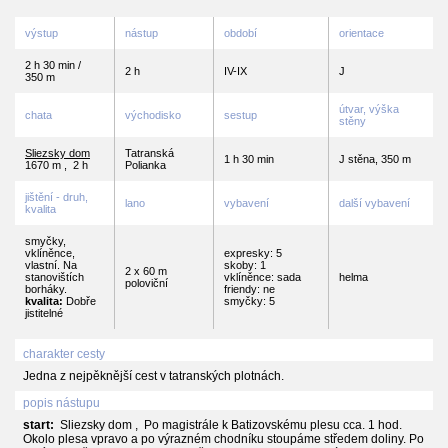
výstup
nástup
období
orientace
2 h 30 min /
2 h
IV-IX
J
350 m
útvar, výška
chata
východisko
sestup
stěny
Sliezsky dom
Tatranská
1 h 30 min
J stěna, 350 m
1670 m
,
2 h
Polianka
jištění - druh,
lano
vybavení
další vybavení
kvalita
smyčky,
vklíněnce,
expresky: 5
vlastní. Na
skoby: 1
2 x 60 m
stanovištích
vklíněnce: sada
helma
poloviční
borháky.
friendy: ne
kvalita:
Dobře
smyčky: 5
jistitelné
charakter cesty
Jedna z nejpěknější cest v tatranských plotnách.
popis nástupu
start:
Sliezsky dom , Po magistrále k Batizovskému plesu cca. 1 hod.
Okolo plesa vpravo a po výrazném chodníku stoupáme středem doliny. Po