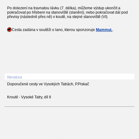
Po dolezení na travnatou lávku (7. délka), můžeme výstup ukončit a
pokračovat po hřebeni na stanoviště (slanění), nebo pokračovat dál pod
převisy (následně přes ně) v koutě, na stejné stanoviště (VI).
Cesta zadána v soutěži o lano, kterou sponzoruje
Mammut.
.
literatura
Doporučené cesty ve Vysokých Tatrách, P.Piskač
Kroutil - Vysoké Tatry, díl II