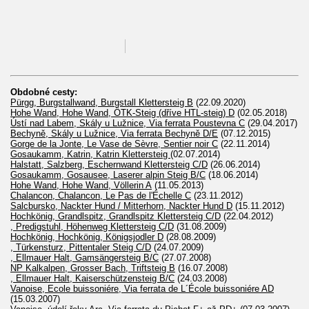
Obdobné cesty:
Pürgg, Burgstallwand, Burgstall Klettersteig B
(22.09.2020)
Hohe Wand, Hohe Wand, ÖTK-Steig (dříve HTL-steig) D
(02.05.2018)
Ústí nad Labem, Skály u Lužnice, Via ferrata Poustevna C
(29.04.2017)
Bechyně, Skály u Lužnice, Via ferrata Bechyně D/E
(07.12.2015)
Gorge de la Jonte, Le Vase de Sèvre, Sentier noir C
(22.11.2014)
Gosaukamm, Katrin, Katrin Klettersteig
(02.07.2014)
Halstatt, Salzberg, Eschernwand Klettersteig C/D
(26.06.2014)
Gosaukamm, Gosausee, Laserer alpin Steig B/C
(18.06.2014)
Hohe Wand, Hohe Wand, Völlerin A
(11.05.2013)
Chalancon, Chalancon, Le Pas de l'Échelle C
(23.11.2012)
Salcbursko, Nackter Hund / Mitterhorn, Nackter Hund D
(15.11.2012)
Hochkönig, Grandlspitz, Grandlspitz Klettersteig C/D
(22.04.2012)
, Predigstuhl, Höhenweg Klettersteig C/D
(31.08.2009)
Hochkönig, Hochkönig, Königsjodler D
(28.08.2009)
, Türkensturz, Pittentaler Steig C/D
(24.07.2009)
, Ellmauer Halt, Gamsängersteig B/C
(27.07.2008)
NP Kalkalpen, Grosser Bach, Triftsteig B
(16.07.2008)
, Ellmauer Halt, Kaiserschützensteig B/C
(24.03.2008)
Vanoise, Ecole buissoniére, Via ferrata de L´École buissoniére AD
(15.03.2007)