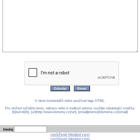
V rámci komentářů nelze používat tagy HTML.
Pro vložení tučného textu, odkazu nebo e-mailové adresy využijte následující značky:
[b]tučné[/b], [url]http://www.domeny.cz[/url], [email]jmeno@domena.cz[/email]
hledej
rozšířené hledání cest
rozšířené hledání chat