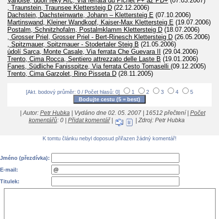
Vanoise, údolí řeky Arc, Via ferrata du Pichet F+ až PD+
(07.03.2007)
, Traunstein, Traunsee Klettersteig D
(22.12.2006)
Dachstein, Dachsteinwarte, Johann – Klettersteig E
(07.10.2006)
Martinswand, Kleiner Wandkopf, Kaiser-Max Klettersteig E
(19.07.2006)
Postalm, Schnitzhofalm, Postalmklamm Klettersteig D
(18.07.2006)
, Grosser Priel, Grosser Priel - Bert-Rinesch Klettersteig D
(26.05.2006)
, Spitzmauer, Spitzmauer - Stodertaler Steig B
(21.05.2006)
údolí Sarca, Monte Casale, Via ferrata Che Guevara II
(29.04.2006)
Trento, Cima Rocca, Sentiero attrezzato delle Laste B
(19.01.2006)
Fanes, Südliche Fanisspitze, Via ferrata Cesto Tomaselli
(09.12.2005)
Trento, Cima Garzolet, Rino Pisseta D
(28.11.2005)
[Akt. bodový průměr: 0 / Počet hlasů: 0]
1
2
3
4
5
| Autor:
Petr Hubka
| Vydáno dne 02. 05. 2007 | 16512 přečtení |
Počet
komentářů
: 0 |
Přidat komentář
|
| Zdroj: Petr Hubka
K tomtu článku nebyl doposud přiřazen žádný komentář!
Jméno (přezdívka):
E-mail:
Titulek: