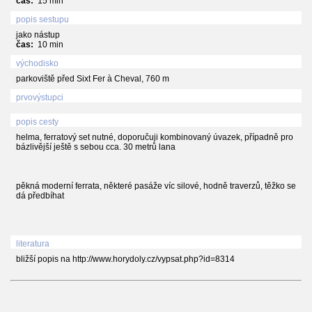
čas:
15 min
popis sestupu
jako nástup
čas:
10 min
východisko
parkoviště před Sixt Fer à Cheval, 760 m
prvovýstupci
popis cesty
helma, ferratový set nutné, doporučuji kombinovaný úvazek, případně pro
bázlivější ještě s sebou cca. 30 metrů lana
pěkná moderní ferrata, některé pasáže víc silové, hodně traverzů, těžko se
dá předbíhat
literatura
bližší popis na http://www.horydoly.cz/vypsat.php?id=8314