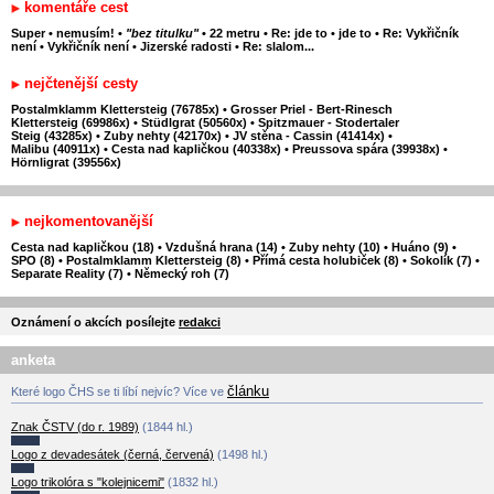
komentáře cest
Super
•
nemusím!
•
"bez titulku"
•
22 metru
•
Re: jde to
•
jde to
•
Re: Vykřičník
není
•
Vykřičník není
•
Jizerské radosti
•
Re: slalom...
nejčtenější cesty
Postalmklamm Klettersteig (76785x)
•
Grosser Priel - Bert-Rinesch
Klettersteig (69986x)
•
Stüdlgrat (50560x)
•
Spitzmauer - Stodertaler
Steig (43285x)
•
Zuby nehty (42170x)
•
JV stěna - Cassin (41414x)
•
Malibu (40911x)
•
Cesta nad kapličkou (40338x)
•
Preussova spára (39938x)
•
Hörnligrat (39556x)
nejkomentovanější
Cesta nad kapličkou (18)
•
Vzdušná hrana (14)
•
Zuby nehty (10)
•
Huáno (9)
•
SPO (8)
•
Postalmklamm Klettersteig (8)
•
Přímá cesta holubiček (8)
•
Sokolík (7)
•
Separate Reality (7)
•
Německý roh (7)
Oznámení o akcích posílejte
redakci
anketa
článku
Které logo ČHS se ti líbí nejvíc? Více ve
Znak ČSTV (do r. 1989)
(1844 hl.)
Logo z devadesátek (černá, červená)
(1498 hl.)
Logo trikolóra s "kolejnicemi"
(1832 hl.)