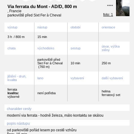
Via ferrata du Mont - AD/D, 800 m
****
, Francie
foto: 1
parkoviště před Sixt Fer à Cheval
výstup
nástup
období
orientace
3 h / 800 m
15 min
útvar, výška
chata
východisko
sestup
stěny
parkoviště před
Sixt Fer à Cheval
10 min
250 m
(760 m)
jištění - druh,
lano
vybavení
další vybavení
kvalita
ferrata
helma
kvalita:
není potřeba
ferratový set
výborné
charakter cesty
moderní via ferrata - hodně železa, málo kontaktu se skálou
popis nástupu
od parkoviště pořád lesem po cestě vzhůru