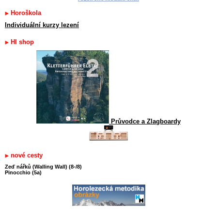
Horoškola
Individuální kurzy lezení
HI shop
Průvodce a Zlagboardy
nové cesty
Zeď nářků (Walling Wall) (8-/8)
Pinocchio (5a)