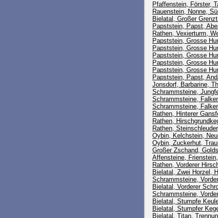
Pfaffenstein, Förster, T
Rauenstein, Nonne, Sü
Bielatal, Großer Grenz
Papststein, Papst, Ab
Rathen, Vexierturm, We
Papststein, Grosse Hun
Papststein, Grosse Hun
Papststein, Grosse Huns
Papststein, Grosse Hu
Papststein, Grosse Hun
Papststein, Papst, And
Jonsdorf, Barbarine, T
Schrammsteine, Jungfer
Schrammsteine, Falken
Schrammsteine, Falken
Rathen, Hinterer Gans
Rathen, Hirschgrundke
Rathen, Steinschleuder
Oybin, Kelchstein, Neu
Oybin, Zuckerhut, Tra
Großer Zschand, Golds
Affensteine, Frienstein
Rathen, Vorderer Hirs
Bielatal, Zwei Horzel, 
Schrammsteine, Vorder
Bielatal, Vorderer Schr
Schrammsteine, Vordere
Bielatal, Stumpfe Keul
Bielatal, Stumpfer Keg
Bielatal, Titan, Trennu