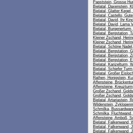
Papststein, Grosse Hun
Bielatal, Daxenstein, K
Bielatal, Glatter Kegel,
Bielatal, Castello, Gut
Bielatal, David, Ihr Ki
Bielatal, David, Lama V
Bielatal, Burgenerturm
Bielatal, Bergstation, 
Kleiner Zschand, Herin
Kleiner Zschand, Herin
Bielatal, Schöne Nadel
Bielatal, Bergstation, 
Bielatal, Bergstation, 
Bielatal, Bergstation, 
Bielatal, Kanzelturm, 
Bielatal, Schiefer Tur
Bielatal, Großer Eisloc
Rathen, Honigstein, Ku
Affensteine, Brückent
Affensteine, Kreuzturm
Großer Zschand, Goldst
Großer Zschand, Golds
Bielatal, Artariastein, 
Wildenstein, Zyklopen
Schmilka, Bussardwan
Schmilka, Fluchtwand,
Affensteine, Amboß, S
Bielatal, Falkenwand, 
Bielatal, Falkenwand, 
Bielatal, Falkenwand, J