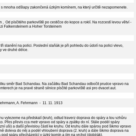
 s mnoha odšlapy zakončená úzkým komínem, na který určitě nezapomenete.
 , Od písčitého parkoviště po cestičce do kopce a roklí. Na rozcestí levou větví -
zi Falkensteinem a Hoher Torsteinem
ři slanění na polici. Poslední slaňák je při pohledu do údolí na polici vlevo,
y ve druhé délce.
lku směr Bad Schandau. Na začátku Bad Schandau odbočit prudce vpravo na
mterech je na pravé straně silnice písčité parkoviště asi pro dvacet aut.
 Fehrmann, A. Fehrmann - 11. 11. 1913
inu vylezeme na předskalí (kruh), odtud traverz doprava do spáry a tou vzhůru
ko. Přes převis cca metr vpravo od spáry a zpátky do ní. Stále podél spáry
ózní uši) a další převislou částí ke kruhu. Od kruhu dále spárou pod šikmo vpravo
rně doleva do něj a podél vhloubení doprava (2. kruh) a dále šikmo doprava na
va pod spáru přecházející v úzký komín a jím na vrchol (dobírák).