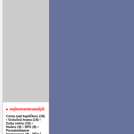
nejkomentovanější
Cesta nad kapličkou (18)
•
Vzdušná hrana (14)
•
Zuby nehty (10)
•
Huáno (9)
•
SPO (8)
•
Postalmklamm
Klettersteig (8)
•
Přímá