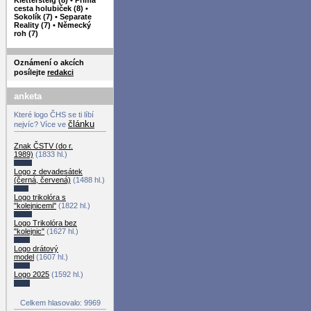
cesta holubiček (8)
•
Sokolík (7)
•
Separate
Reality (7)
•
Německý
roh (7)
Oznámení o akcích
posílejte
redakci
anketa
Které logo ČHS se ti líbí
článku
nejvíc? Více ve
Znak ČSTV (do r.
1989)
(1833 hl.)
Logo z devadesátek
(černá, červená)
(1488 hl.)
Logo trikolóra s
"kolejnicemi"
(1822 hl.)
Logo Trikolóra bez
"kolejnic"
(1627 hl.)
Logo drátový
model
(1607 hl.)
Logo 2025
(1592 hl.)
Celkem hlasovalo: 9969