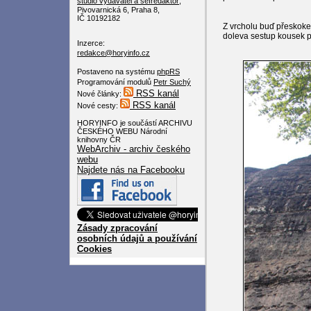
studio
vydavatel a šéfredaktor
,
Pivovarnická 6, Praha 8,
IČ 10192182
Z vrcholu buď přeskoke
doleva sestup kousek p
Inzerce:
redakce@horyinfo.cz
Postaveno na systému
phpRS
Programování modulů
Petr Suchý
RSS kanál
Nové články:
RSS kanál
Nové cesty:
HORYINFO je součástí ARCHIVU
ČESKÉHO WEBU Národní
knihovny ČR
WebArchiv - archiv českého
webu
Najdete nás na Facebooku
Zásady zpracování
osobních údajů a používání
Cookies