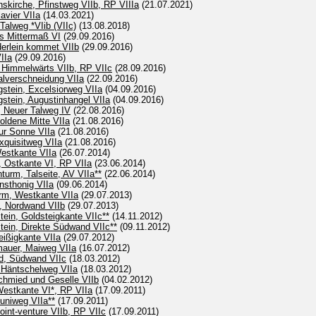
skirche, Pfinstweg VIIb, RP VIIIa
(21.07.2021)
lavier VIIa
(14.03.2021)
 Talweg *VIib (VIIc)
(13.08.2018)
es Mittermaß VI
(29.09.2016)
nderlein kommet VIIb
(29.09.2016)
IIa
(29.09.2016)
, Himmelwärts VIIb, RP VIIc
(28.09.2016)
Talverschneidung VIIa
(22.09.2016)
gstein, Excelsiorweg VIIa
(04.09.2016)
gstein, Augustinhangel VIIa
(04.09.2016)
, Neuer Talweg IV
(22.08.2016)
Goldene Mitte VIIa
(21.08.2016)
Zur Sonne VIIa
(21.08.2016)
Exquisitweg VIIa
(21.08.2016)
Westkante VIIa
(26.07.2014)
m, Ostkante VI, RP VIIa
(23.06.2014)
hturm, Talseite, AV VIIa**
(22.06.2014)
nsthonig VIIa
(09.06.2014)
urm, Westkante VIIa
(29.07.2013)
, Nordwand VIIb
(29.07.2013)
ein, Goldsteigkante VIIc**
(14.11.2012)
tein, Direkte Südwand VIIc**
(09.11.2012)
Reißigkante VIIa
(29.07.2012)
mauer, Maiweg VIIa
(16.07.2012)
d, Südwand VIIc
(18.03.2012)
 Häntschelweg VIIa
(18.03.2012)
chmied und Geselle VIIb
(04.02.2012)
Westkante VI*, RP VIIa
(17.09.2011)
Juniweg VIIa**
(17.09.2011)
oint-venture VIIb, RP VIIc
(17.09.2011)