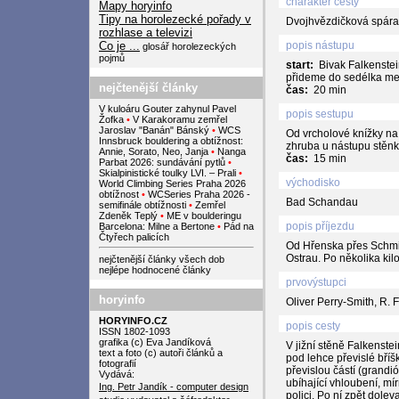
charakter cesty
Mapy horyinfo
Tipy na horolezecké pořady v
Dvojhvězdičková spára
rozhlase a televizi
Co je ...
popis nástupu
glosář horolezeckých
pojmů
start:
Bivak Falkenstein
přideme do sedélka me
nejčtenější články
čas:
20 min
V kuloáru Gouter zahynul Pavel
popis sestupu
Žofka
•
V Karakoramu zemřel
Jaroslav "Banán" Bánský
•
WCS
Od vrcholové knížky na t
Innsbruck bouldering a obtížnost:
zhruba u nástupu stěnk
Annie, Sorato, Neo, Janja
•
Nanga
čas:
15 min
Parbat 2026: sundávání pytlů
•
Skialpinistické toulky LVI. – Prali
•
východisko
World Climbing Series Praha 2026
obtížnost
•
WCSeries Praha 2026 -
Bad Schandau
semifinále obtížnosti
•
Zemřel
Zdeněk Teplý
•
ME v boulderingu
popis příjezdu
Barcelona: Milne a Bertone
•
Pád na
Čtyřech palicích
Od Hřenska přes Schmi
Ostrau. Po několika kilo
nejčtenější články všech dob
nejlépe hodnocené články
prvovýstupci
horyinfo
Oliver Perry-Smith, R.
HORYINFO.CZ
popis cesty
ISSN 1802-1093
grafika (c) Eva Jandíková
V jižní stěně Falkenste
text a foto (c) autoři článků a
pod lehce převislé bříš
fotografií
převislou částí (grandi
Vydává:
ubíhající vhloubení, mí
Ing. Petr Jandík - computer design
polici. Po ní zpět dole