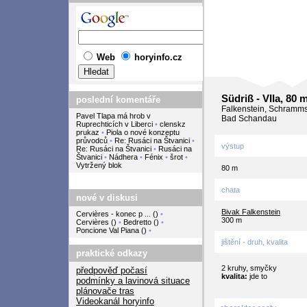
Web
horyinfo.cz
Südriß - VIIa, 80 
poslední komentáře
Falkenstein, Schramms
Pavel Tlapa má hrob v
Bad Schandau
Ruprechticích v Liberci
•
clenskz
prukaz
•
Piola o nové konzeptu
průvodců
•
Re: Rusáci na Štvanici
•
výstup
Re: Rusáci na Štvanici
•
Rusáci na
Štvanici
•
Nádhera
•
Fénix
•
šrot
•
Vytržený blok
80 m
chata
nové v diskusi
Bivak Falkenstein
Cervières - konec p ...
(
)
•
300 m
Cervières
(
)
•
Bedretto
(
)
•
Poncione Val Piana
(
)
•
jištění - druh, kvalita
praktické odkazy
2 kruhy, smyčky
předpověď počasí
kvalita:
jde to
podmínky a lavinová situace
plánovače tras
Videokanál horyinfo