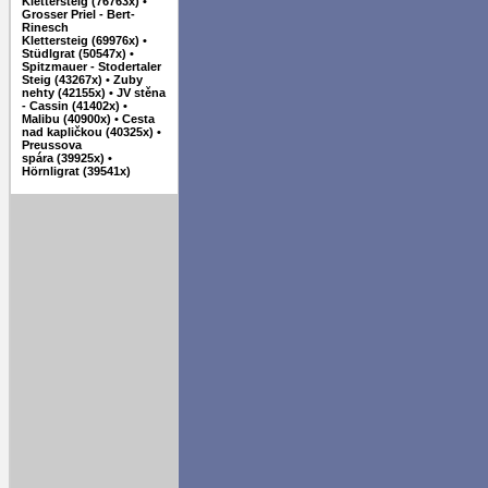
Klettersteig (76763x)
•
Grosser Priel - Bert-
Rinesch
Klettersteig (69976x)
•
Stüdlgrat (50547x)
•
Spitzmauer - Stodertaler
Steig (43267x)
•
Zuby
nehty (42155x)
•
JV stěna
- Cassin (41402x)
•
Malibu (40900x)
•
Cesta
nad kapličkou (40325x)
•
Preussova
spára (39925x)
•
Hörnligrat (39541x)