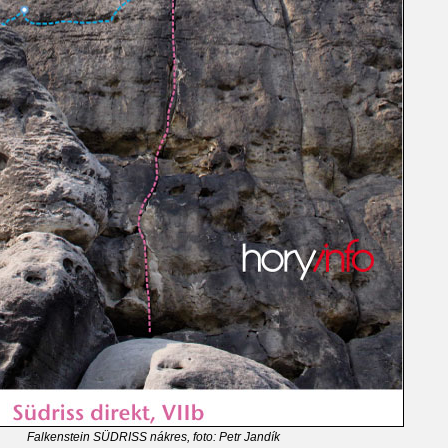
Falkenstein SÜDRISS nákres, foto: Petr Jandík