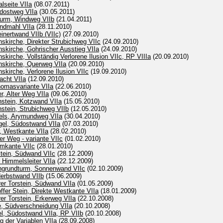
alseite VIIa
(08.07.2011)
dostweg VIIa
(30.05.2011)
turm, Windweg VIIb
(21.04.2011)
endmahl VIIa
(28.11.2010)
inertwand VIIb (VIIc)
(27.09.2010)
skirche, Direkter Strubichweg VIIc
(24.09.2010)
skirche, Gohrischer Ausstieg VIIa
(24.09.2010)
kirche, Vollständig Verlorene Ilusion VIIc, RP VIIIa
(20.09.2010)
nskirche, Querweg VIIa
(20.09.2010)
skirche, Verlorene Ilusion VIIc
(19.09.2010)
acht VIIa
(12.09.2010)
homasvariante VIIa
(22.06.2010)
, Alter Weg VIIa
(09.06.2010)
stein, Kotzwand VIIa
(15.05.2010)
stein, Strubichweg VIIb
(12.05.2010)
fels, Arymundweg VIIa
(30.04.2010)
gel, Südostwand VIIa
(07.03.2010)
, Westkante VIIa
(28.02.2010)
er Weg - variante VIIc
(01.02.2010)
umkante VIIc
(28.01.2010)
tein, Südwand VIIc
(28.12.2009)
, Himmelsleiter VIIa
(22.12.2009)
chgrundturm, Sonnenwand VIIc
(02.10.2009)
Herbstwand VIIb
(15.06.2009)
er Torstein, Südwand VIIa
(01.05.2009)
offer Stein, Direkte Westkante VIIa
(18.01.2009)
r Torstein, Erkerweg VIIa
(22.10.2008)
e, Südverschneidung VIIa
(20.10.2008)
el, Südostwand VIIa, RP VIIb
(20.10.2008)
ng der Variablen VIIa
(28.09.2008)