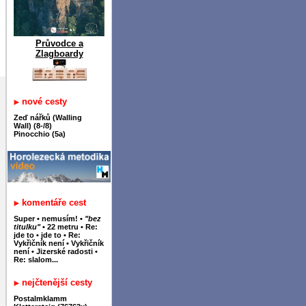
Průvodce a
Zlagboardy
nové cesty
Zeď nářků (Walling
Wall) (8-/8)
Pinocchio (5a)
komentáře cest
Super
•
nemusím!
•
"bez
titulku"
•
22 metru
•
Re:
jde to
•
jde to
•
Re:
Vykřičník není
•
Vykřičník
není
•
Jizerské radosti
•
Re: slalom...
nejčtenější cesty
Postalmklamm