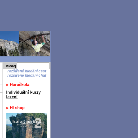
hledej
rozšířené hledání cest
rozšířené hledání chat
Horoškola
Individuální kurzy
lezení
HI shop