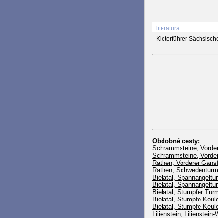
literatura
Kleterführer Sächsische
Obdobné cesty:
Schrammsteine, Vordere
Schrammsteine, Vordere
Rathen, Vorderer Gansf
Rathen, Schwedenturm
Bielatal, Spannangeltu
Bielatal, Spannangeltur
Bielatal, Stumpfer Tu
Bielatal, Stumpfe Keul
Bielatal, Stumpfe Keul
Lilienstein, Lilienste