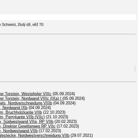
 Schweiz, žlutý díl, věž 70
r Torstein, Westpfeiler VIIIc
(05.09.2024)
r Torstein, Nordwand VIIIc (IXa) !
(05.09.2024)
els, Nordverschneidung VIIIb
(04.09.2024)
, Nordwand IXb
(04.09.2024)
rm, Bruchholzkante VIIb
(22.10.2023)
m, Perrykante VIIb (VIIc)
(21.10.2023)
rm, Südwestwand VIIa, RP VIIb
(20.02.2023)
e, Direkter Gewitterweg RP VIIc
(17.02.2023)
e, Nordwestwand VIIb
(17.02.2023)
in-Westecke, Nordwestverschneidung VIIb
(29.07.2021)