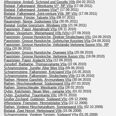
Affensteine, Amboß, Schmied und Geselle VIIb
(04.02.2012)
Bielatal, Falkenwand, Westkante VI*, RP VIIa
(17.09.2011)
Bielatal, Falkenwand, Juniweg VIIa**
(17.09.2011)
Bielatal, Falkenwand, Joint-venture VIIb, RP VIIc
(17.09.2011)
Pfaffenstein, Förster, Talseite VIIa
(08.07.2011)
Rauenstein, Nonne, Südostweg VIIa
(30.05.2011)
Bielatal, Großer Grenzturm, Windweg VIIb
(21.04.2011)
Papststein, Papst, Abendmahl VIIa
(28.11.2010)
Rathen, Vexierturm, Weinertwand VIIb (VIIc)
(27.09.2010)
Papststein, Grosse Hunskirche, Direkter Strubichweg VIIc
(24.09.2010)
Papststein, Grosse Hunskirche, Gohrischer Ausstieg VIIa
(24.09.2010)
Papststein, Grosse Hunskirche, Vollständig Verlorene Ilusion VIIc, RP
VIIIa
(20.09.2010)
Papststein, Grosse Hunskirche, Querweg VIIa
(20.09.2010)
Papststein, Grosse Hunskirche, Verlorene Ilusion VIIc
(19.09.2010)
Papststein, Papst, Andacht VIIa
(12.09.2010)
Jonsdorf, Barbarine, Thomasvariante VIIa
(22.06.2010)
Schrammsteine, Jungfer, Alter Weg VIIa
(09.06.2010)
Schrammsteine, Falkenstein, Kotzwand VIIa
(15.05.2010)
Schrammsteine, Falkenstein, Strubichweg VIIb
(12.05.2010)
Rathen, Hinterer Gansfels, Arymundweg VIIa
(30.04.2010)
Rathen, Hirschgrundkegel, Südostwand VIIa
(07.03.2010)
Rathen, Steinschleuder, Westkante VIIa
(28.02.2010)
Oybin, Kelchstein, Neuer Weg - variante VIIc
(01.02.2010)
Oybin, Zuckerhut, Traumkante VIIc
(28.01.2010)
Großer Zschand, Goldstein, Südwand VIIc
(28.12.2009)
Affensteine, Frienstein, Himmelsleiter VIIa
(22.12.2009)
Rathen, Vorderer Hirschgrundturm, Sonnenwand VIIc
(02.10.2009)
Bielatal, Zwei Horzel, Herbstwand VIIb
(15.06.2009)
Schrammsteine, Vorderer Torstein, Südwand VIIa
(01.05.2009)