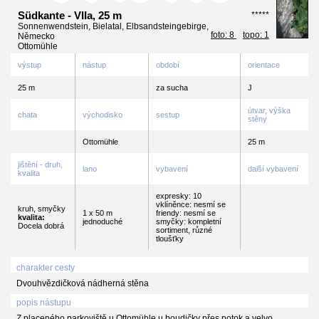
Südkante - VIIa, 25 m
*****
Sonnenwendstein, Bielatal, Elbsandsteingebirge,
foto: 8
topo: 1
Německo
Ottomühle
výstup
nástup
období
orientace
25 m
za sucha
J
útvar, výška
chata
východisko
sestup
stěny
Ottomühle
25 m
jištění - druh,
lano
vybavení
další vybavení
kvalita
expresky: 10
vklíněnce: nesmí se
kruh, smyčky
1 x 50 m
friendy: nesmí se
kvalita:
jednoduché
smyčky: kompletní
Docela dobrá
sortiment, různé
tloušťky
charakter cesty
Dvouhvězdičková nádherná stěna
popis nástupu
Z placeného parkoviště u Ottomühle u boudičky přes potok a velvo