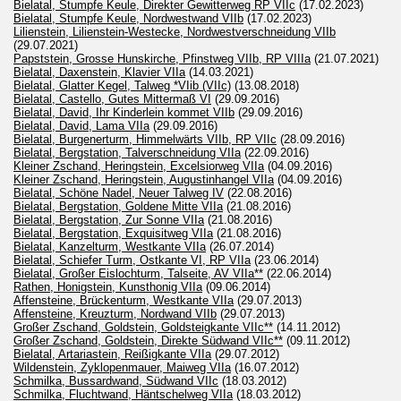
Bielatal, Stumpfe Keule, Direkter Gewitterweg RP VIIc
(17.02.2023)
Bielatal, Stumpfe Keule, Nordwestwand VIIb
(17.02.2023)
Lilienstein, Lilienstein-Westecke, Nordwestverschneidung VIIb
(29.07.2021)
Papststein, Grosse Hunskirche, Pfinstweg VIIb, RP VIIIa
(21.07.2021)
Bielatal, Daxenstein, Klavier VIIa
(14.03.2021)
Bielatal, Glatter Kegel, Talweg *VIib (VIIc)
(13.08.2018)
Bielatal, Castello, Gutes Mittermaß VI
(29.09.2016)
Bielatal, David, Ihr Kinderlein kommet VIIb
(29.09.2016)
Bielatal, David, Lama VIIa
(29.09.2016)
Bielatal, Burgenerturm, Himmelwärts VIIb, RP VIIc
(28.09.2016)
Bielatal, Bergstation, Talverschneidung VIIa
(22.09.2016)
Kleiner Zschand, Heringstein, Excelsiorweg VIIa
(04.09.2016)
Kleiner Zschand, Heringstein, Augustinhangel VIIa
(04.09.2016)
Bielatal, Schöne Nadel, Neuer Talweg IV
(22.08.2016)
Bielatal, Bergstation, Goldene Mitte VIIa
(21.08.2016)
Bielatal, Bergstation, Zur Sonne VIIa
(21.08.2016)
Bielatal, Bergstation, Exquisitweg VIIa
(21.08.2016)
Bielatal, Kanzelturm, Westkante VIIa
(26.07.2014)
Bielatal, Schiefer Turm, Ostkante VI, RP VIIa
(23.06.2014)
Bielatal, Großer Eislochturm, Talseite, AV VIIa**
(22.06.2014)
Rathen, Honigstein, Kunsthonig VIIa
(09.06.2014)
Affensteine, Brückenturm, Westkante VIIa
(29.07.2013)
Affensteine, Kreuzturm, Nordwand VIIb
(29.07.2013)
Großer Zschand, Goldstein, Goldsteigkante VIIc**
(14.11.2012)
Großer Zschand, Goldstein, Direkte Südwand VIIc**
(09.11.2012)
Bielatal, Artariastein, Reißigkante VIIa
(29.07.2012)
Wildenstein, Zyklopenmauer, Maiweg VIIa
(16.07.2012)
Schmilka, Bussardwand, Südwand VIIc
(18.03.2012)
Schmilka, Fluchtwand, Häntschelweg VIIa
(18.03.2012)