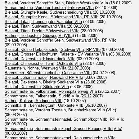
Bielatal, Vorderer Schroffer Stein, Direkte Westkante VIIa
(18.01.2009)
Schrammsteine, Vorderer Torstein, Erkerweg VIIa
(22.10.2008)
Bielatal, Stumpfe Keule, Südverschneidung VIIa
(20.10.2008)
Bielatal, Stumpfer Kegel, Südostwand VIIa, RP VIIb
(20.10.2008)
Bielatal, Titan, Trennung der Variablen VIIa
(28.09.2008)
Bielatal, Titan, Südwestwand VIIa
(28.09.2008)
Bielatal, Titan, Direkte Südwestwand VIIa
(28.09.2008)
Rathen, Tiedgestein, Südweg VI (VIIa)
(15.09.2008)
Bielatal, Vorderer Schroffer Stein, Südwestwand VIIb, RP VIIc
(09.09.2008)
Bielatal, Kleine Herkulessäule, Südweg VIIa, RP VIIb
(07.09.2008)
Bielatal, Grosser Eislochturm, Talseite - EV Variante VIIa
(05.09.2008)
Bielatal, Daxenstein, Klavier direkt VIIc
(03.09.2008)
Bielatal, Chinesischer Turm, Ostkante VIIb
(22.07.2008)
Rauenstein, Nonne, Westweg VIIa
(21.07.2008)
Bärenstein, Bärensteinscheibe, Gabelweihe VIIb
(04.07.2008)
Bielatal, Johannismauer, Nordwand RP VIIa
(03.07.2008)
Bielatal, Daxenstein, Direkte Südkante VIIa
(23.06.2008)
Bielatal, Daxenstein, Südkante VIIa
(23.06.2008)
Schrammsteine, Falkenstein, Rohnspitzlerweg VIIa
(26.12.2007)
Schrammsteine, Falkenstein, Südriß VIIa
(26.12.2007)
Rathen, Kulisse, Südrippen VIIb
(18.10.2007)
Schmilka, III. Lehnsteigturm, Ostkante VIIb
(06.10.2007)
Schrammsteine, Vorderer Torstein, Bruchholzkante VIIb (VIIc)
(06.08.2007)
Schrammsteine, Schrammsteinnadel, Schrumpfkopf VIIb, RP VIIc
(06.08.2007)
Schrammsteine, Schrammsteinkegel, Grosse Reibung VIIb (VIIc)
(06.08.2007)
Schrammsteine, Schrammsteinkegel, Reibungsdurchzug VIIc