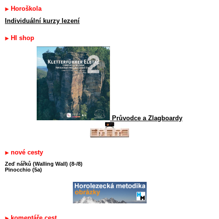
Horoškola
Individuální kurzy lezení
HI shop
Průvodce a Zlagboardy
nové cesty
Zeď nářků (Walling Wall) (8-/8)
Pinocchio (5a)
komentáře cest