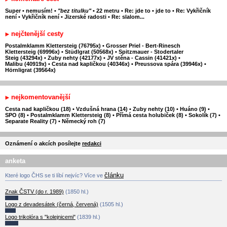
Super
•
nemusím!
•
"bez titulku"
•
22 metru
•
Re: jde to
•
jde to
•
Re: Vykřičník
není
•
Vykřičník není
•
Jizerské radosti
•
Re: slalom...
nejčtenější cesty
Postalmklamm Klettersteig (76795x)
•
Grosser Priel - Bert-Rinesch
Klettersteig (69996x)
•
Stüdlgrat (50568x)
•
Spitzmauer - Stodertaler
Steig (43294x)
•
Zuby nehty (42177x)
•
JV stěna - Cassin (41421x)
•
Malibu (40919x)
•
Cesta nad kapličkou (40346x)
•
Preussova spára (39946x)
•
Hörnligrat (39564x)
nejkomentovanější
Cesta nad kapličkou (18)
•
Vzdušná hrana (14)
•
Zuby nehty (10)
•
Huáno (9)
•
SPO (8)
•
Postalmklamm Klettersteig (8)
•
Přímá cesta holubiček (8)
•
Sokolík (7)
•
Separate Reality (7)
•
Německý roh (7)
Oznámení o akcích posílejte
redakci
anketa
článku
Které logo ČHS se ti líbí nejvíc? Více ve
Znak ČSTV (do r. 1989)
(1850 hl.)
Logo z devadesátek (černá, červená)
(1505 hl.)
Logo trikolóra s "kolejnicemi"
(1839 hl.)