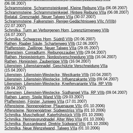
(06.08.2007)
Schrammsteine, Schrammsteinkegel, Kleine Reibung VIIa
(06.08.2007)
Schrammsteine, Schrammsteinkegel, Hintere Reibung VIIa
(06.08.2007)
Bielatal, Grenznadel, Neuer Talweg VIIa
(30.07.2007)
Schrammsteine, Falkenstein, Renger-Gedächtnisweg VIIc (VIIIb)
(22.07.2007)
Schmilka, Turm an Verborgenen Horn, Lorenztürmerweg VIIb
(16.07.2007)
Schmilka, Schwarzes Horn, Südriβ VIIb
(20.06.2007)
Rathen, Raaber Säule, Schartenweg VIIb
(12.06.2007)
Pfaffenstein, Zwillinge, Neuer Talweg VIIa
(29.05.2007)
Bärenstein, Conradturm, Reibungszauber VIIb
(29.04.2007)
Rathen, Honigsteinturm, Nordostverschneidung VIIb
(16.04.2007)
Rathen, Honigstein, Zauberrippe VIIb
(16.04.2007)
Lilienstein, Lilienstainnadel, Geschützte Verschneidung VIIa
(15.04.2007)
Lilienstein, Lilienstein-Westecke, Westkante VIIb
(10.04.2007)
Lilienstein, Lilienstein-Westecke, Influenzakante VIIb
(09.04.2007)
Lilienstein, Lilienstein-Westecke, Kneifervariante VIIa, RP VIIb
(09.04.2007)
Lilienstein, Lilienstein-Westecke, Südhangel VIIa, RP VIIb
(09.04.2007)
Rathen, Lamm, Steile Wand VIIb
(29.03.2007)
Pfaffenstein, Förster, Juniweg VIIa
(17.01.2007)
Affensteine, Nonnengärtner, Pfauenauge VIIc
(01.10.2006)
Affensteine, Nonnengärtner, Südwestriss VIIa
(01.10.2006)
Schmilka, Muschelkopf, Katerfrühstück VIIb
(01.10.2006)
Schmilka, Heringsgrundnadel, Alter Weg VIIa
(01.10.2006)
Schmilka, Bussardwand, Direkte Südwand VIIc
(01.10.2006)
Schmilka, Neue Wenzelwand, Talweg VIIa
(01.10.2006)