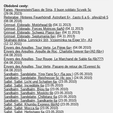
Obdobné cesty:
Fanes, Hexenstein/Sass de Stria, Il buon soldato Scveik 5c
(29.06.2023)
Reiteralpe, Hinteres Feuerhörndl, Astrofant 6+, často 6 a 6-, převážně 5
(08.08.2018)
Grimsel, Eldorado, Motörhead 6b
(04.11.2013)
Grimsel, Eldorado, Forces Motrices 6aA0
(04.11.2013)
Grimsel, Eldorado, Schweiz Plaisir 6a+
(04.11.2013)
Grimsel, Eldorado, Septumania 6a+
(04.11.2013)
Skalnatá dolina, Lomnický štít, Vzpomínka na Eiger VI+, A3
(12.12.2011)
Envers des Aiguilles, Tour Verte, Le Piège 6a+
(04.08.2010)
Envers des Aiguilles, Aiguille de Roc, Charlotte forever 6a+/A0 (6b+)
(04.08.2010)
Envers des Aiguilles, Tour Rouge, Le Marchand de Sable 6a (6b???)
(04.08.2010)
Envers des Aiguilles, Tour Verte, Pasang de retour de l’Everest 6c
(04.08.2010)
Sandbalm, Sandplatte, Ying-Yang 5c+ (5a pov.)
(25.05.2010)
Sandbalm, Sandplatte, Reisfresser 5c (4c pov.)
(24.05.2010)
Salbit, Salbit, Licht und Schatten 6a-
(23.05.2010)
Salbit, Salbit, Incredibile 6a
(23.05.2010)
Sandbalm, Sandbalm, Bijou 6a
(23.05.2010)
Sandbalm, Sandbalm, Moskito 6b
(23.05.2010)
Sandbalm, Sandplatte, Chilbitanz 6a
(23.05.2010)
Sandbalm, Sandbalm, Sandkante 6a
(23.05.2010)
Salbit, Salbit, Khumbu Express 6b/A0
(23.05.2010)
Salbit, Salbit, Mocca 6a
(23.05.2010)
Salbit, Salbit, Herbstweg 6a
(23.05.2010)