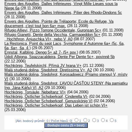
Envers des Aiguilles, Dalles Inférieures, Vingt Mille Lieues sous la
Niege 6a
(28.11.2008)
Envers des Aiguilles, Dalles Inférieures, Pilier des Rhodo-Dindons 5c
(28.11.2008)
Envers des Aiguilles, Pointe de Trélaporte; Ecole du Refuge, Va
doucement, c'est tout bon 6a+ max.
(28.11.2008)
Rifugio Allievi, Pizzo Torrone Occidentale, Guronsan 5c+
(01.11.2008)
Rifugio Gianetti, Dente della Vecchia, Carmageddon 5c+
(01.11.2008)
, Hochthron, Anjuschka VI+, nebo V, A0
(08.07.2007)
La Restonica, Point du sept Lacs, Symphonie d' Automne 6a+ (5c, 6a,
6a, 6a+, 6a, 4 )
(29.05.2007)
Ennstal, Kalbling, Dengg 5+ až 7- (5+ pov.)
(08.05.2007)
Údolí Albigna, Spazzacaldeira, Dente Per Dente 5c+, povinně 5b
(22.12.2006)
Hochkönig, Teufelskirchl, Přímá JV hrana V+
(21.12.2006)
Malá studená dolina, Stedohrot, Diretissima V+, A2
(30.10.2006)
Malá studená dolina, Stedohrot, Korosadowicz (Priamo stenou) V, místy
VI
(30.10.2006)
Malá studená dolina, Stedohrot, ĽAVOU ČASŤOU STENY (Na pamiatku
Ing. Jána Káňu) VI, A2
(29.10.2006)
Hochkönig, Torsäule, Nebeltanz VI+
(04.04.2006)
Hochkönig, Östlicher Schoberkopf, Cinderella VI-
(02.04.2006)
Hochkönig, Östlicher Schoberkopf, Genusskönig VI
(02.04.2006)
Hochkönig, Östlicher Schoberkopf, Das Leben ist schön VI+
(25.03.2006)
[Akt. bodový průměr: 0 / Počet hlasů: 0]
1
2
3
4
5