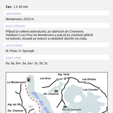
čas:
1 h 30 min
východisko
Montenvers, 2523 m
popis příjezdu
Příjezd je celkem jednoduchý, po dálnicích do Chamonix.
Vláčkem z Les Praz do Montenvers a pak již po značené pěšině
na ledovec, kousek po ledovci a následně úbočím na chatu.
prvovýstupci
M. Piola / V. Sprungli -
popis cesty
6a, 6a, 6a+, 6a, 6a+, 5c, 5b, 5c