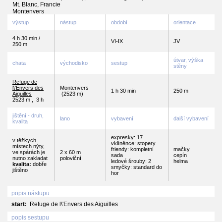
Mt. Blanc, Francie
Montenvers
výstup
nástup
období
orientace
4 h 30 min /
VI-IX
JV
250 m
útvar, výška
chata
východisko
sestup
stěny
Refuge de
l\'Envers des
Montenvers
1 h 30 min
250 m
Aiguilles
(2523 m)
2523 m
,
3 h
jištění - druh,
lano
vybavení
další vybavení
kvalita
expresky: 17
v těžkych
vklíněnce: stopery
místech nýty,
friendy: kompletní
mačky
ve spárách je
2 x 60 m
sada
cepín
nutno zakladat
poloviční
ledové šrouby: 2
helma
kvalita:
dobře
smyčky: standard do
jištěno
hor
popis nástupu
start:
Refuge de l\'Envers des Aiguilles
popis sestupu