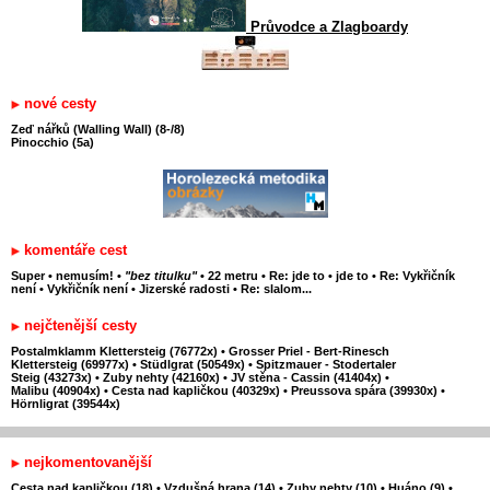
Průvodce a Zlagboardy
nové cesty
Zeď nářků (Walling Wall) (8-/8)
Pinocchio (5a)
komentáře cest
Super
•
nemusím!
•
"bez titulku"
•
22 metru
•
Re: jde to
•
jde to
•
Re: Vykřičník
není
•
Vykřičník není
•
Jizerské radosti
•
Re: slalom...
nejčtenější cesty
Postalmklamm Klettersteig (76772x)
•
Grosser Priel - Bert-Rinesch
Klettersteig (69977x)
•
Stüdlgrat (50549x)
•
Spitzmauer - Stodertaler
Steig (43273x)
•
Zuby nehty (42160x)
•
JV stěna - Cassin (41404x)
•
Malibu (40904x)
•
Cesta nad kapličkou (40329x)
•
Preussova spára (39930x)
•
Hörnligrat (39544x)
nejkomentovanější
Cesta nad kapličkou (18)
•
Vzdušná hrana (14)
•
Zuby nehty (10)
•
Huáno (9)
•