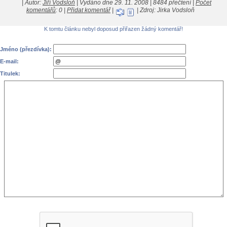
| Autor:
Jiří Vodsloň
| Vydáno dne 29. 11. 2008 | 8484 přečtení |
Počet
komentářů
: 0 |
Přidat komentář
|
| Zdroj: Jirka Vodsloň
K tomtu článku nebyl doposud přiřazen žádný komentář!
Jméno (přezdívka):
E-mail:
Titulek: