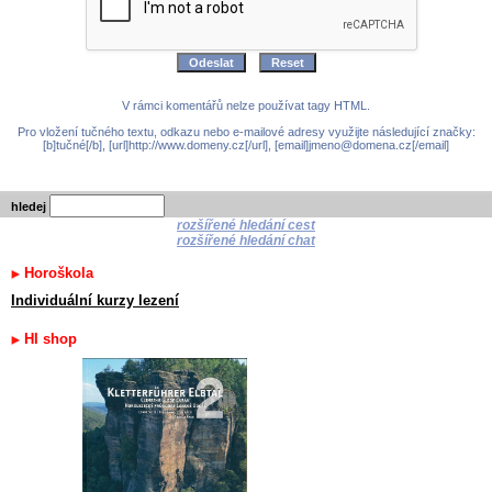
V rámci komentářů nelze používat tagy HTML.
Pro vložení tučného textu, odkazu nebo e-mailové adresy využijte následující značky:
[b]tučné[/b], [url]http://www.domeny.cz[/url], [email]jmeno@domena.cz[/email]
hledej
rozšířené hledání cest
rozšířené hledání chat
Horoškola
Individuální kurzy lezení
HI shop