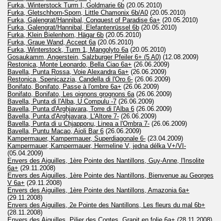
Furka, Winterstock Turm I, Goldmarie 6b
(20.05.2010)
Furka, Gletschhorn-Sporn, Little Chamonix 6b/A0
(20.05.2010)
Furka, Galengrat/Hannibal, Conquest of Paradise 6a+
(20.05.2010)
Furka, Galengrat/Hannibal, Elefantenrüssel 6b
(20.05.2010)
Furka, Klein Bielenhorn, Hägar 6b
(20.05.2010)
Furka, Graue Wand, Accept 6a
(20.05.2010)
Furka, Winterstock, Turm 1, Mangolyto 6a
(20.05.2010)
Gosaukamm, Angerstein, Salzburger Pfeiler 6+ (5 A0)
(12.08.2009)
Restonica, Monte Leonardo, Bella Ciao 6a+
(26.06.2009)
Bavella, Punta Rossa, Voie Alexandra 6a+
(26.06.2009)
Restonica, Spenicazzia, Candella di l'Oro 6-
(26.06.2009)
Bonifato, Bonifato, Passe à l'ombre 6a+
(26.06.2009)
Bonifato, Bonifato, Les oignons grognons 6a
(26.06.2009)
Bavella, Punta di l'Alba, U Compulu -7
(26.06.2009)
Bavella, Punta d'Arghjavara, Torre di l'Alba 6
(26.06.2009)
Bavella, Punta d'Arghjavara, L'Altore 7-
(26.06.2009)
Bavella, Punta di u Chjapponu, Linea a l'Ombra 7-
(26.06.2009)
Bavella, Puntu Macao, Aioli Bar 6
(26.06.2009)
Kampermauer, Kampermauer, Superdiagonale 6-
(23.04.2009)
Kampermauer, Kampermauer, Hermeline V, jedna délka V+/VI-
(05.04.2009)
Envers des Aiguilles, 1ère Pointe des Nantillons, Guy-Anne, l'Insolite
6a+
(29.11.2008)
Envers des Aiguilles, 1ère Pointe des Nantillons, Bienvenue au Georges
V 6a+
(29.11.2008)
Envers des Aiguilles, 1ère Pointe des Nantillons, Amazonia 6a+
(29.11.2008)
Envers des Aiguilles, 2e Pointe des Nantillons, Les fleurs du mal 6b+
(28.11.2008)
Envers des Aiguilles, Pilier des Contes, Granit en folie 6a+
(28.11.2008)