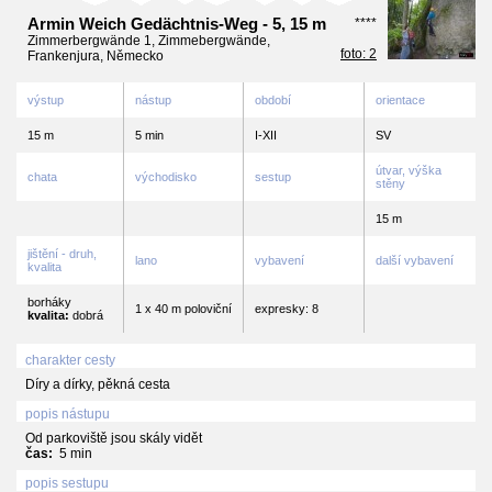
Armin Weich Gedächtnis-Weg - 5, 15 m
****
Zimmerbergwände 1, Zimmebergwände,
foto: 2
Frankenjura, Německo
výstup
nástup
období
orientace
15 m
5 min
I-XII
SV
útvar, výška
chata
východisko
sestup
stěny
15 m
jištění - druh,
lano
vybavení
další vybavení
kvalita
borháky
1 x 40 m poloviční
expresky: 8
kvalita:
dobrá
charakter cesty
Díry a dírky, pěkná cesta
popis nástupu
Od parkoviště jsou skály vidět
čas:
5 min
popis sestupu