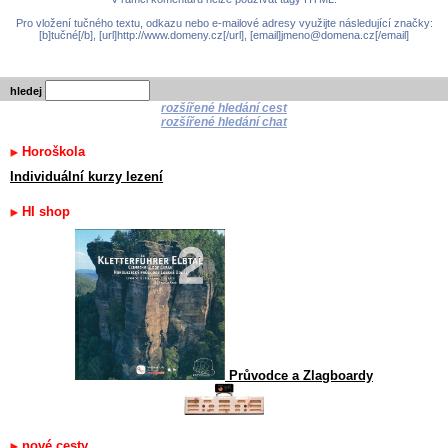
Pro vložení tučného textu, odkazu nebo e-mailové adresy využijte následující značky:
[b]tučné[/b], [url]http://www.domeny.cz[/url], [email]jmeno@domena.cz[/email]
hledej
rozšířené hledání cest
rozšířené hledání chat
Horoškola
Individuální kurzy lezení
HI shop
Průvodce a Zlagboardy
nové cesty