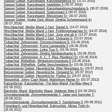
Spieser Gebiet, Kanzelwand, Kanzelwandrisse 5+
(31.07.2016)
Spieser Gebiet, Kanzelwand, Igelpfeiler 5
(30.07.2016)
Spieser Gebiet, Kanzelwand, Kanzelwandverschneidung 5-
(30.07.2016)
Spieser Gebiet, Kanzelwand, Spatzenweg 5
(30.07.2016)
Spieser Gebiet, Kanzelwand, Meisenweg 5+
(30.07.2016)
Spieser Gebiet, Vogler Ged.-Wand, Direkte Schartenwand 4+
(30.07.2016)
Hirschbachtal, Weiße Wand J část, Daniel 5-
(14.07.2014)
Hirschbachtal, Weiße Wand J část, Frühlingserwachen 5+
(14.07.2014)
Hirschbachtal, Weiße Wand J část, Jung und alt 5-
(13.07.2014)
Hirschbachtal, Weiße Wand J část, Ostkante 5-
(13.07.2014)
Trubachtal, Zehnerstein, Ostverschneidung 5-
(16.06.2014)
Trubachtal, Zehnerstein, Kurze Langeweile 5
(16.06.2014)
Trubachtal, Zehnerstein, Linke Tour 5-
(16.06.2014)
Trubachtal, Zehnerstein, Direkte Nordwestkante 6-
(16.06.2014)
Trubachtal, Zehnerstein, A. C. T. Riss (Nordriss) 5+
(15.06.2014)
Trubachtal, Röthelfels, Winkelverschneidung 5
(15.06.2014)
Trubachtal, Röthelfels, Gelbe Verschneidung 5+
(15.06.2014)
Betzensteiner Gebiet, Hexenküche, Alter Hexentanz 5+
(29.07.2012)
Betzensteiner Gebiet, Hexenküche, Ostwand 5+
(26.07.2012)
Betzensteiner Gebiet, Hexenküche, Pipifax 5+
(24.07.2012)
Wiesenttal, Johny Cash Wand, Matterhorn Heiner 5+
(02.07.2012)
Katzenlöcher, Katzenlöcher - Fer-May-Wand, Fer-May-Weg 5
(02.09.2011)
Bärnhofer Wand, Bärnhofer Wand, Veldener Weg 5
(01.09.2011)
Zimmebergwände, Zimmerbergwände 3, Jäger und Sammler 7-
(30.08.2011)
Zimmebergwände, Zimmerbergwände 3, Sanduhrweg 5
(30.08.2011)
Förrenbach- und Högenbachtal, Kalmusfels, Minas Tirith 6+
(28.04.2011)