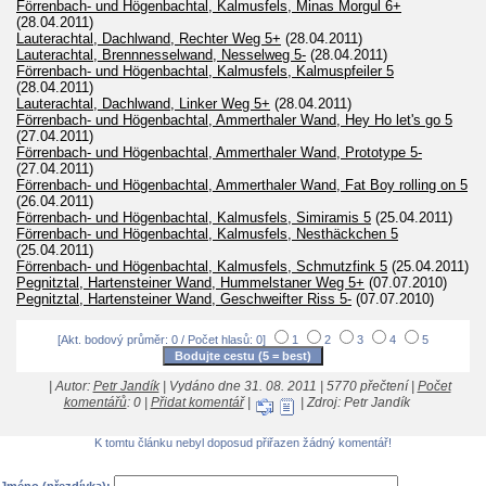
Förrenbach- und Högenbachtal, Kalmusfels, Minas Morgul 6+
(28.04.2011)
Lauterachtal, Dachlwand, Rechter Weg 5+
(28.04.2011)
Lauterachtal, Brennnesselwand, Nesselweg 5-
(28.04.2011)
Förrenbach- und Högenbachtal, Kalmusfels, Kalmuspfeiler 5
(28.04.2011)
Lauterachtal, Dachlwand, Linker Weg 5+
(28.04.2011)
Förrenbach- und Högenbachtal, Ammerthaler Wand, Hey Ho let's go 5
(27.04.2011)
Förrenbach- und Högenbachtal, Ammerthaler Wand, Prototype 5-
(27.04.2011)
Förrenbach- und Högenbachtal, Ammerthaler Wand, Fat Boy rolling on 5
(26.04.2011)
Förrenbach- und Högenbachtal, Kalmusfels, Simiramis 5
(25.04.2011)
Förrenbach- und Högenbachtal, Kalmusfels, Nesthäckchen 5
(25.04.2011)
Förrenbach- und Högenbachtal, Kalmusfels, Schmutzfink 5
(25.04.2011)
Pegnitztal, Hartensteiner Wand, Hummelstaner Weg 5+
(07.07.2010)
Pegnitztal, Hartensteiner Wand, Geschweifter Riss 5-
(07.07.2010)
[Akt. bodový průměr: 0 / Počet hlasů: 0]
1
2
3
4
5
| Autor:
Petr Jandík
| Vydáno dne 31. 08. 2011 | 5770 přečtení |
Počet
komentářů
: 0 |
Přidat komentář
|
| Zdroj: Petr Jandík
K tomtu článku nebyl doposud přiřazen žádný komentář!
Jméno (přezdívka):