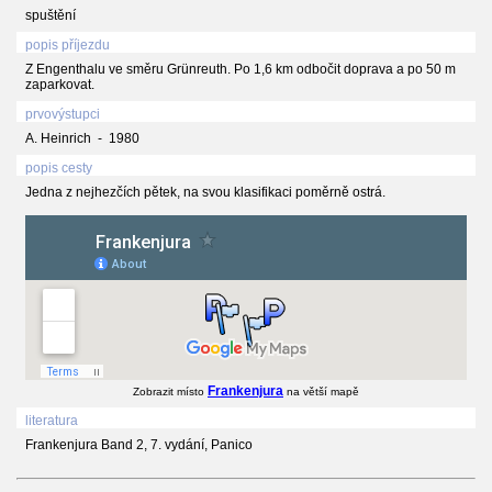
spuštění
popis příjezdu
Z Engenthalu ve směru Grünreuth. Po 1,6 km odbočit doprava a po 50 m
zaparkovat.
prvovýstupci
A. Heinrich - 1980
popis cesty
Jedna z nejhezčích pětek, na svou klasifikaci poměrně ostrá.
Frankenjura
Zobrazit místo
na větší mapě
literatura
Frankenjura Band 2, 7. vydání, Panico