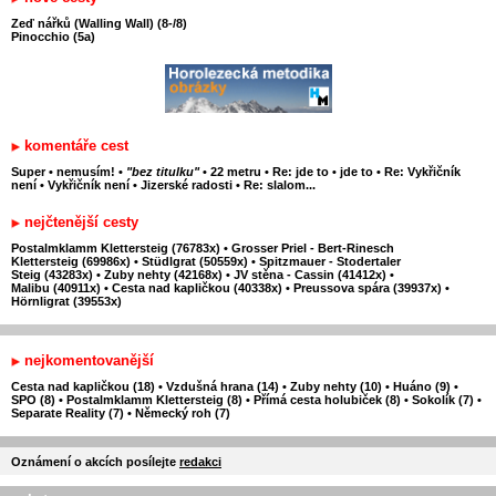
Zeď nářků (Walling Wall) (8-/8)
Pinocchio (5a)
komentáře cest
Super
•
nemusím!
•
"bez titulku"
•
22 metru
•
Re: jde to
•
jde to
•
Re: Vykřičník
není
•
Vykřičník není
•
Jizerské radosti
•
Re: slalom...
nejčtenější cesty
Postalmklamm Klettersteig (76783x)
•
Grosser Priel - Bert-Rinesch
Klettersteig (69986x)
•
Stüdlgrat (50559x)
•
Spitzmauer - Stodertaler
Steig (43283x)
•
Zuby nehty (42168x)
•
JV stěna - Cassin (41412x)
•
Malibu (40911x)
•
Cesta nad kapličkou (40338x)
•
Preussova spára (39937x)
•
Hörnligrat (39553x)
nejkomentovanější
Cesta nad kapličkou (18)
•
Vzdušná hrana (14)
•
Zuby nehty (10)
•
Huáno (9)
•
SPO (8)
•
Postalmklamm Klettersteig (8)
•
Přímá cesta holubiček (8)
•
Sokolík (7)
•
Separate Reality (7)
•
Německý roh (7)
Oznámení o akcích posílejte
redakci