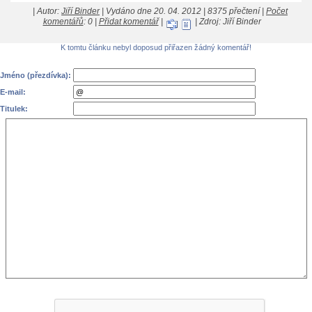
| Autor:
Jiří Binder
| Vydáno dne 20. 04. 2012 | 8375 přečtení |
Počet
komentářů
: 0 |
Přidat komentář
|
| Zdroj: Jiří Binder
K tomtu článku nebyl doposud přiřazen žádný komentář!
Jméno (přezdívka):
E-mail:
Titulek: