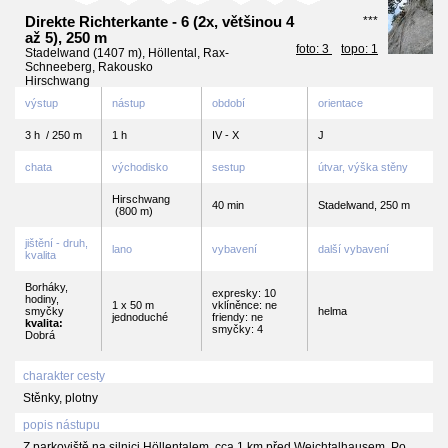
Direkte Richterkante - 6 (2x, většinou 4
***
až 5), 250 m
foto: 3
topo: 1
Stadelwand (1407 m), Höllental, Rax-
Schneeberg, Rakousko
Hirschwang
výstup
nástup
období
orientace
3 h / 250 m
1 h
IV - X
J
chata
východisko
sestup
útvar, výška stěny
Hirschwang
40 min
Stadelwand, 250 m
(800 m)
jištění - druh,
lano
vybavení
další vybavení
kvalita
Borháky,
expresky: 10
hodiny,
1 x 50 m
vklíněnce: ne
smyčky
helma
jednoduché
friendy: ne
kvalita:
smyčky: 4
Dobrá
charakter cesty
Stěnky, plotny
popis nástupu
Z parkoviště na silnici Höllentalem, cca 1 km před Weichtalhausem. Po