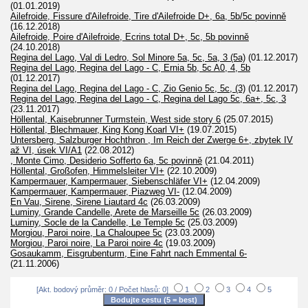
(01.01.2019)
Ailefroide, Fissure d'Ailefroide, Tire d'Ailefroide D+, 6a, 5b/5c povinně
(16.12.2018)
Ailefroide, Poire d'Ailefroide, Ecrins total D+, 5c, 5b povinně
(24.10.2018)
Regina del Lago, Val di Ledro, Sol Minore 5a, 5c, 5a, 3 (5a)
(01.12.2017)
Regina del Lago, Regina del Lago - C, Ernia 5b, 5c A0, 4, 5b
(01.12.2017)
Regina del Lago, Regina del Lago - C, Zio Genio 5c, 5c, (3)
(01.12.2017)
Regina del Lago, Regina del Lago - C, Regina del Lago 5c, 6a+, 5c, 3
(23.11.2017)
Höllental, Kaisebrunner Turmstein, West side story 6
(25.07.2015)
Höllental, Blechmauer, King Kong Koarl VI+
(19.07.2015)
Untersberg, Salzburger Hochthron , Im Reich der Zwerge 6+, zbytek IV
až VI, úsek VI/A1
(22.08.2012)
, Monte Cimo, Desiderio Sofferto 6a, 5c povinně
(21.04.2011)
Höllental, Großofen, Himmelsleiter VI+
(22.10.2009)
Kampermauer, Kampermauer, Siebenschläfer VI+
(12.04.2009)
Kampermauer, Kampermauer, Piazweg VI-
(12.04.2009)
En Vau, Sirene, Sirene Liautard 4c
(26.03.2009)
Luminy, Grande Candelle, Arete de Marseille 5c
(26.03.2009)
Luminy, Socle de la Candelle, Le Temple 5c
(25.03.2009)
Morgiou, Paroi noire, La Chaloupee 5c
(23.03.2009)
Morgiou, Paroi noire, La Paroi noire 4c
(19.03.2009)
Gosaukamm, Eisgrubenturm, Eine Fahrt nach Emmental 6-
(21.11.2006)
[Akt. bodový průměr: 0 / Počet hlasů: 0]
1
2
3
4
5