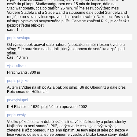
cestě do příkopu Stadlwandgraben cca. 15 min do kopce, dále na
Stadlwandplatte, cca po dalších 25 min. míjíme sestupový žleb mezi
Vordere Stadelwand a Stadelwand a stoupáme dále podél Standelwand
(nejlépe po stezce v lese vpravo od suťového svahu). Nakonec přes suť k
nástupu vpravo od nevýrazného pilíře. Červené značení R.K., je vidět až z
bezprostřední blízkosti.
čas:
1 h
popis sestupu
Od výstupu pokračovat stále nahoru (z počátku strměji) lesem k vrcholu
stěny. Zde narazíme na chodník, kterým doprava do sedélka a zpět pod
stěnu.
čas:
40 min
východisko
Hirschwang , 800 m
popis příjezdu
Autem z Vídně na jih po A2 a pak pro silnici S6 do Gloggnitz a dále přes
Reichenau do Höllentalu.
prvovýstupci
K.H.Richter - 1929, přejištěno a upraveno 2002
popis cesty
Vcelku pěkná cesta, v dobré skále, střídavě lehčí kousky a pěkné stěnky.
Najít nástup není snadné. Pilíř, kterým vede cesta, je nevýrazný a je
zřetelnější až z pohledu nad jeho úpatím. Je tedy lépe jít déle po stezce v
lese vpravo od sutě a teprve poměrně vysoko a blízko konce stěny hledat