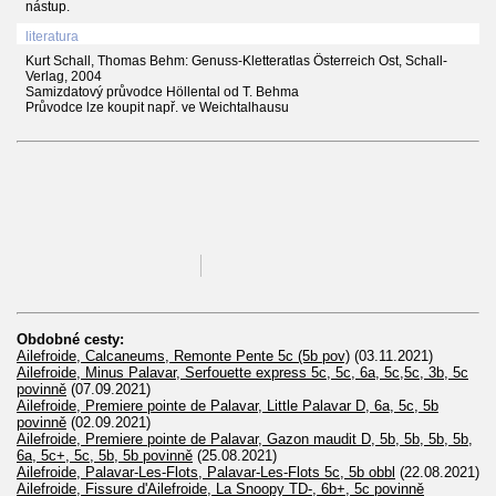
nástup.
literatura
Kurt Schall, Thomas Behm: Genuss-Kletteratlas Österreich Ost, Schall-
Verlag, 2004
Samizdatový průvodce Höllental od T. Behma
Průvodce lze koupit např. ve Weichtalhausu
Obdobné cesty:
Ailefroide, Calcaneums, Remonte Pente 5c (5b pov)
(03.11.2021)
Ailefroide, Minus Palavar, Serfouette express 5c, 5c, 6a, 5c,5c, 3b, 5c
povinně
(07.09.2021)
Ailefroide, Premiere pointe de Palavar, Little Palavar D, 6a, 5c, 5b
povinně
(02.09.2021)
Ailefroide, Premiere pointe de Palavar, Gazon maudit D, 5b, 5b, 5b, 5b,
6a, 5c+, 5c, 5b, 5b povinně
(25.08.2021)
Ailefroide, Palavar-Les-Flots, Palavar-Les-Flots 5c, 5b obbl
(22.08.2021)
Ailefroide, Fissure d'Ailefroide, La Snoopy TD-, 6b+, 5c povinně