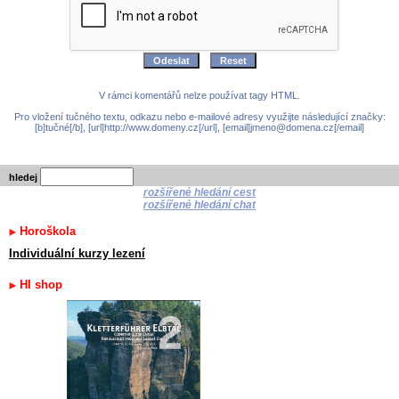
V rámci komentářů nelze používat tagy HTML.
Pro vložení tučného textu, odkazu nebo e-mailové adresy využijte následující značky:
[b]tučné[/b], [url]http://www.domeny.cz[/url], [email]jmeno@domena.cz[/email]
hledej
rozšířené hledání cest
rozšířené hledání chat
Horoškola
Individuální kurzy lezení
HI shop