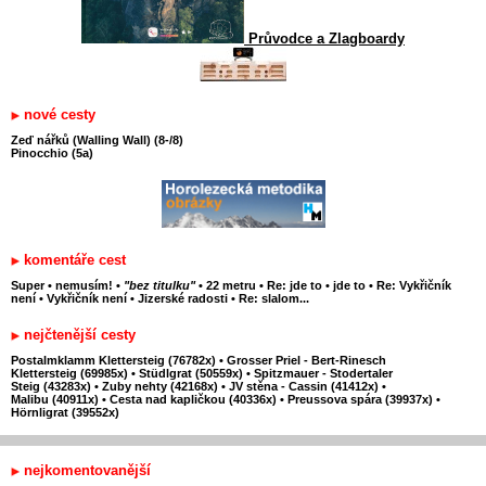
Průvodce a Zlagboardy
nové cesty
Zeď nářků (Walling Wall) (8-/8)
Pinocchio (5a)
komentáře cest
Super
•
nemusím!
•
"bez titulku"
•
22 metru
•
Re: jde to
•
jde to
•
Re: Vykřičník
není
•
Vykřičník není
•
Jizerské radosti
•
Re: slalom...
nejčtenější cesty
Postalmklamm Klettersteig (76782x)
•
Grosser Priel - Bert-Rinesch
Klettersteig (69985x)
•
Stüdlgrat (50559x)
•
Spitzmauer - Stodertaler
Steig (43283x)
•
Zuby nehty (42168x)
•
JV stěna - Cassin (41412x)
•
Malibu (40911x)
•
Cesta nad kapličkou (40336x)
•
Preussova spára (39937x)
•
Hörnligrat (39552x)
nejkomentovanější