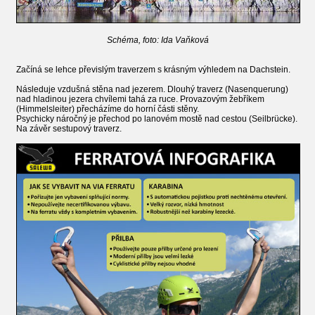
Schéma, foto: Ida Vaňková
Začíná se lehce převislým traverzem s krásným výhledem na Dachstein.
Následuje vzdušná stěna nad jezerem. Dlouhý traverz (Nasenquerung)
nad hladinou jezera chvílemi tahá za ruce. Provazovým žebříkem
(Himmelsleiter) přecházíme do horní části stěny.
Psychicky náročný je přechod po lanovém mostě nad cestou (Seilbrücke).
Na závěr sestupový traverz.