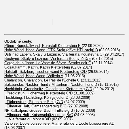
Obdobné cesty:
Pürgg, Burgstallwand, Burgstall Klettersteig B
(22.09.2020)
Hohe Wand, Hohe Wand, ÖTK-Steig (dříve HTL-steig) D
(02.05.2018)
Ústí nad Labem, Skály u Lužnice, Via ferrata Poustevna C
(29.04.2017)
Bechyně, Skály u Lužnice, Via ferrata Bechyně D/E
(07.12.2015)
Gorge de la Jonte, Le Vase de Sèvre, Sentier noir C
(22.11.2014)
Gosaukamm, Katrin, Katrin Klettersteig
(02.07.2014)
Halstatt, Salzberg, Eschernwand Klettersteig C/D
(26.06.2014)
Hohe Wand, Hohe Wand, Völlerin A
(11.05.2013)
Chalancon, Chalancon, Le Pas de l'Échelle C
(23.11.2012)
Salcbursko, Nackter Hund / Mitterhorn, Nackter Hund D
(15.11.2012)
Hochkönig, Grandlspitz, Grandlspitz Klettersteig C/D
(22.04.2012)
, Predigstuhl, Höhenweg Klettersteig C/D
(31.08.2009)
Hochkönig, Hochkönig, Königsjodler D
(28.08.2009)
, Türkensturz, Pittentaler Steig C/D
(24.07.2009)
, Ellmauer Halt, Gamsängersteig B/C
(27.07.2008)
NP Kalkalpen, Grosser Bach, Triftsteig B
(16.07.2008)
, Ellmauer Halt, Kaiserschützensteig B/C
(24.03.2008)
, , Via ferrata du Mont AD/D
(02.05.2007)
Vanoise, Ecole buissoniére, Via ferrata de L´École buissoniére AD
(15.03.2007)