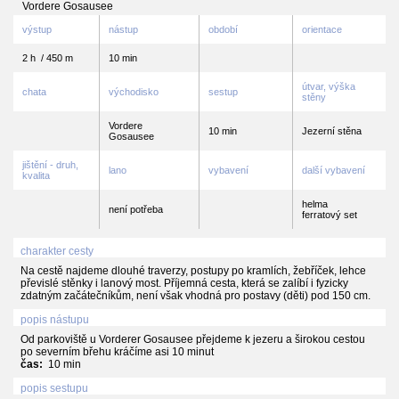
Vordere Gosausee
výstup
nástup
období
orientace
2 h / 450 m
10 min
útvar, výška
chata
východisko
sestup
stěny
Vordere
10 min
Jezerní stěna
Gosausee
jištění - druh,
lano
vybavení
další vybavení
kvalita
helma
není potřeba
ferratový set
charakter cesty
Na cestě najdeme dlouhé traverzy, postupy po kramlích, žebříček, lehce
převislé stěnky i lanový most. Příjemná cesta, která se zalíbí i fyzicky
zdatným začátečníkům, není však vhodná pro postavy (děti) pod 150 cm.
popis nástupu
Od parkoviště u Vorderer Gosausee přejdeme k jezeru a širokou cestou
po severním břehu kráčíme asi 10 minut
čas:
10 min
popis sestupu