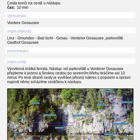
Cesta konči na cestě u nástupu.
čas:
10 min
východisko
Vordere Gosausee
popis příjezdu
Linz - Gmunden - Bad Ischl - Gosau - Vorderer Gosausee, parkoviště
Gasthof Gosausee
prvovýstupci
popis cesty
Výcviková krátká ferrata. Nástup: od parkoviště u Vorderer Gosausee
přejdeme k jezeru a širokou cestou po severním břehu kráčíme asi 10
minut. Po levé straně cesty je vyvěšen přesný nákres s popisem a vpravo
naproti němu scházíme cestičkou k nástupu.