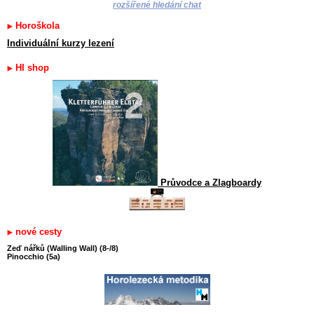
rozšířené hledání chat
Horoškola
Individuální kurzy lezení
HI shop
Průvodce a Zlagboardy
nové cesty
Zeď nářků (Walling Wall) (8-/8)
Pinocchio (5a)