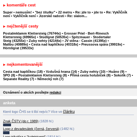
komentáře cest
Super
•
nemusím!
•
"bez titulku"
•
22 metru
•
Re: jde to
•
jde to
•
Re: Vykřičník
není
•
Vykřičník není
•
Jizerské radosti
•
Re: slalom...
nejčtenější cesty
Postalmklamm Klettersteig (76744x)
•
Grosser Priel - Bert-Rinesch
Klettersteig (69965x)
•
Stüdlgrat (50535x)
•
Spitzmauer - Stodertaler
Steig (43255x)
•
Zuby nehty (42144x)
•
JV stěna - Cassin (41395x)
•
Malibu (40889x)
•
Cesta nad kapličkou (40318x)
•
Preussova spára (39919x)
•
Hörnligrat (39533x)
nejkomentovanější
Cesta nad kapličkou (18)
•
Vzdušná hrana (14)
•
Zuby nehty (10)
•
Huáno (9)
•
SPO (8)
•
Postalmklamm Klettersteig (8)
•
Přímá cesta holubiček (8)
•
Sokolík (7)
•
Separate Reality (7)
•
Německý roh (7)
Oznámení o akcích posílejte
redakci
anketa
článku
Které logo ČHS se ti líbí nejvíc? Více ve
Znak ČSTV (do r. 1989)
(1828 hl.)
Logo z devadesátek (černá, červená)
(1482 hl.)
Logo trikolóra s "kolejnicemi"
(1814 hl.)