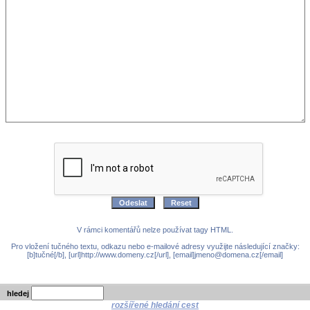
V rámci komentářů nelze používat tagy HTML.
Pro vložení tučného textu, odkazu nebo e-mailové adresy využijte následující značky:
[b]tučné[/b], [url]http://www.domeny.cz[/url], [email]jmeno@domena.cz[/email]
hledej
rozšířené hledání cest