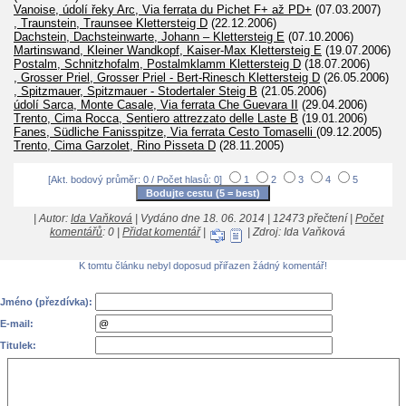
Vanoise, údolí řeky Arc, Via ferrata du Pichet F+ až PD+
(07.03.2007)
, Traunstein, Traunsee Klettersteig D
(22.12.2006)
Dachstein, Dachsteinwarte, Johann – Klettersteig E
(07.10.2006)
Martinswand, Kleiner Wandkopf, Kaiser-Max Klettersteig E
(19.07.2006)
Postalm, Schnitzhofalm, Postalmklamm Klettersteig D
(18.07.2006)
, Grosser Priel, Grosser Priel - Bert-Rinesch Klettersteig D
(26.05.2006)
, Spitzmauer, Spitzmauer - Stodertaler Steig B
(21.05.2006)
údolí Sarca, Monte Casale, Via ferrata Che Guevara II
(29.04.2006)
Trento, Cima Rocca, Sentiero attrezzato delle Laste B
(19.01.2006)
Fanes, Südliche Fanisspitze, Via ferrata Cesto Tomaselli
(09.12.2005)
Trento, Cima Garzolet, Rino Pisseta D
(28.11.2005)
[Akt. bodový průměr: 0 / Počet hlasů: 0]
1
2
3
4
5
| Autor:
Ida Vaňková
| Vydáno dne 18. 06. 2014 | 12473 přečtení |
Počet
komentářů
: 0 |
Přidat komentář
|
| Zdroj: Ida Vaňková
K tomtu článku nebyl doposud přiřazen žádný komentář!
Jméno (přezdívka):
E-mail:
Titulek: