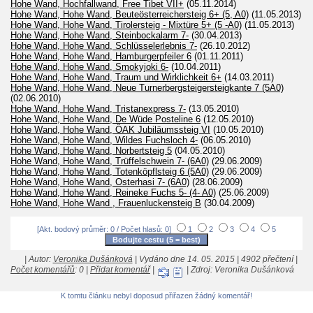
Hohe Wand, Hochfallwand, Free Tibet VII+
(05.11.2014)
Hohe Wand, Hohe Wand, Beuteösterreichersteig 6+ (5, A0)
(11.05.2013)
Hohe Wand, Hohe Wand, Tirolersteig - Mixtüre 5+ (5 -A0)
(11.05.2013)
Hohe Wand, Hohe Wand, Steinbockalarm 7-
(30.04.2013)
Hohe Wand, Hohe Wand, Schlüsselerlebnis 7-
(26.10.2012)
Hohe Wand, Hohe Wand, Hamburgerpfeiler 6
(01.11.2011)
Hohe Wand, Hohe Wand, Smokyjoki 6-
(10.04.2011)
Hohe Wand, Hohe Wand, Traum und Wirklichkeit 6+
(14.03.2011)
Hohe Wand, Hohe Wand, Neue Turnerbergsteigersteigkante 7 (5A0)
(02.06.2010)
Hohe Wand, Hohe Wand, Tristanexpress 7-
(13.05.2010)
Hohe Wand, Hohe Wand, De Wüde Posteline 6
(12.05.2010)
Hohe Wand, Hohe Wand, ÖAK Jubiläumssteig VI
(10.05.2010)
Hohe Wand, Hohe Wand, Wildes Fuchsloch 4-
(06.05.2010)
Hohe Wand, Hohe Wand, Norbertsteig 5
(04.05.2010)
Hohe Wand, Hohe Wand, Trüffelschwein 7- (6A0)
(29.06.2009)
Hohe Wand, Hohe Wand, Totenköpflsteig 6 (5A0)
(29.06.2009)
Hohe Wand, Hohe Wand, Osterhasi 7- (6A0)
(28.06.2009)
Hohe Wand, Hohe Wand, Reineke Fuchs 5- (4- A0)
(25.06.2009)
Hohe Wand, Hohe Wand , Frauenluckensteig B
(30.04.2009)
[Akt. bodový průměr: 0 / Počet hlasů: 0]
1
2
3
4
5
| Autor:
Veronika Dušánková
| Vydáno dne 14. 05. 2015 | 4902 přečtení |
Počet komentářů
: 0 |
Přidat komentář
|
| Zdroj: Veronika Dušánková
K tomtu článku nebyl doposud přiřazen žádný komentář!