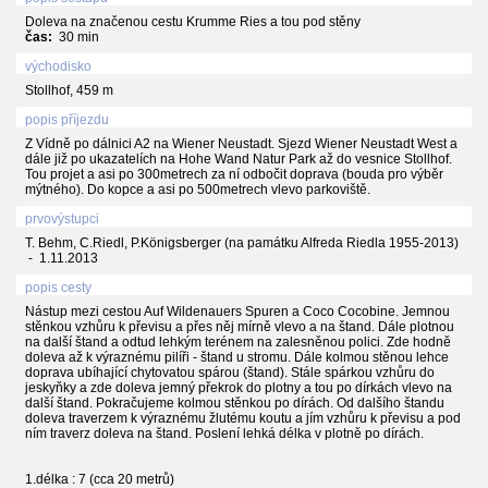
Doleva na značenou cestu Krumme Ries a tou pod stěny
čas:
30 min
východisko
Stollhof, 459 m
popis příjezdu
Z Vídně po dálnici A2 na Wiener Neustadt. Sjezd Wiener Neustadt West a
dále již po ukazatelích na Hohe Wand Natur Park až do vesnice Stollhof.
Tou projet a asi po 300metrech za ní odbočit doprava (bouda pro výběr
mýtného). Do kopce a asi po 500metrech vlevo parkoviště.
prvovýstupci
T. Behm, C.Riedl, P.Königsberger (na památku Alfreda Riedla 1955-2013)
- 1.11.2013
popis cesty
Nástup mezi cestou Auf Wildenauers Spuren a Coco Cocobine. Jemnou
stěnkou vzhůru k převisu a přes něj mírně vlevo a na štand. Dále plotnou
na další štand a odtud lehkým terénem na zalesněnou polici. Zde hodně
doleva až k výraznému pilíři - štand u stromu. Dále kolmou stěnou lehce
doprava ubíhající chytovatou spárou (štand). Stále spárkou vzhůru do
jeskyňky a zde doleva jemný překrok do plotny a tou po dírkách vlevo na
další štand. Pokračujeme kolmou stěnkou po dírách. Od dalšího štandu
doleva traverzem k výraznému žlutému koutu a jím vzhůru k převisu a pod
ním traverz doleva na štand. Poslení lehká délka v plotně po dírách.
1.délka : 7 (cca 20 metrů)