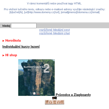
V rámci komentářů nelze používat tagy HTML.
Pro vložení tučného textu, odkazu nebo e-mailové adresy využijte následující značky:
[b]tučné[/b], [url]http://www.domeny.cz[/url], [email]jmeno@domena.cz[/email]
hledej
rozšířené hledání cest
rozšířené hledání chat
Horoškola
Individuální kurzy lezení
HI shop
Průvodce a Zlagboardy