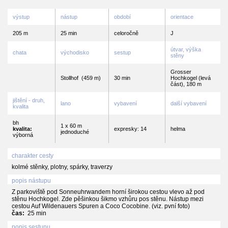
výstup
nástup
období
orientace
205 m
25 min
celoročně
J
útvar, výška
chata
východisko
sestup
stěny
Grosser
Stollhof
(459 m)
30 min
Hochkogel (levá
část), 180 m
jištění - druh,
lano
vybavení
další vybavení
kvalita
bh
1 x 60 m
kvalita:
expresky: 14
helma
jednoduché
výborná
charakter cesty
kolmé stěnky, plotny, spárky, traverzy
popis nástupu
Z parkoviště pod Sonneuhrwandem horní širokou cestou vlevo až pod
stěnu Hochkogel. Zde pěšinkou šikmo vzhůru pos stěnu. Nástup mezi
cestou Auf Wildenauers Spuren a Coco Cocobine. (viz. pvní foto)
čas:
25 min
popis sestupu