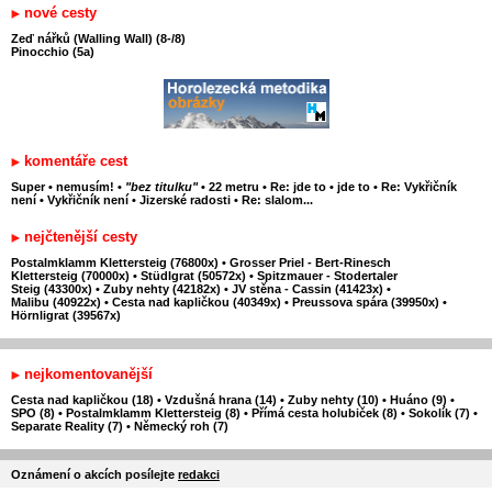
nové cesty
Zeď nářků (Walling Wall) (8-/8)
Pinocchio (5a)
komentáře cest
Super
•
nemusím!
•
"bez titulku"
•
22 metru
•
Re: jde to
•
jde to
•
Re: Vykřičník
není
•
Vykřičník není
•
Jizerské radosti
•
Re: slalom...
nejčtenější cesty
Postalmklamm Klettersteig (76800x)
•
Grosser Priel - Bert-Rinesch
Klettersteig (70000x)
•
Stüdlgrat (50572x)
•
Spitzmauer - Stodertaler
Steig (43300x)
•
Zuby nehty (42182x)
•
JV stěna - Cassin (41423x)
•
Malibu (40922x)
•
Cesta nad kapličkou (40349x)
•
Preussova spára (39950x)
•
Hörnligrat (39567x)
nejkomentovanější
Cesta nad kapličkou (18)
•
Vzdušná hrana (14)
•
Zuby nehty (10)
•
Huáno (9)
•
SPO (8)
•
Postalmklamm Klettersteig (8)
•
Přímá cesta holubiček (8)
•
Sokolík (7)
•
Separate Reality (7)
•
Německý roh (7)
Oznámení o akcích posílejte
redakci