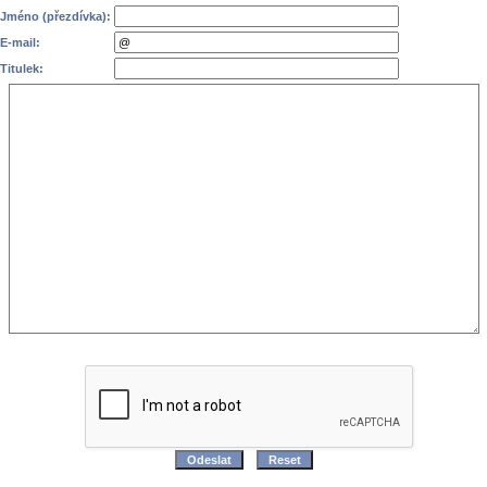
Jméno (přezdívka):
E-mail:
Titulek: