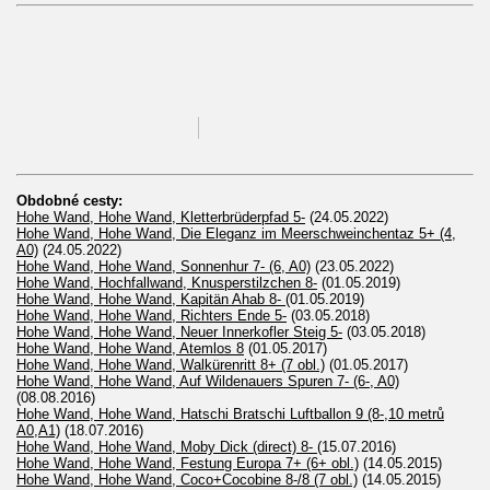
Obdobné cesty:
Hohe Wand, Hohe Wand, Kletterbrüderpfad 5-
(24.05.2022)
Hohe Wand, Hohe Wand, Die Eleganz im Meerschweinchentaz 5+ (4,
A0)
(24.05.2022)
Hohe Wand, Hohe Wand, Sonnenhur 7- (6, A0)
(23.05.2022)
Hohe Wand, Hochfallwand, Knusperstilzchen 8-
(01.05.2019)
Hohe Wand, Hohe Wand, Kapitän Ahab 8-
(01.05.2019)
Hohe Wand, Hohe Wand, Richters Ende 5-
(03.05.2018)
Hohe Wand, Hohe Wand, Neuer Innerkofler Steig 5-
(03.05.2018)
Hohe Wand, Hohe Wand, Atemlos 8
(01.05.2017)
Hohe Wand, Hohe Wand, Walkürenritt 8+ (7 obl.)
(01.05.2017)
Hohe Wand, Hohe Wand, Auf Wildenauers Spuren 7- (6-, A0)
(08.08.2016)
Hohe Wand, Hohe Wand, Hatschi Bratschi Luftballon 9 (8-,10 metrů
A0,A1)
(18.07.2016)
Hohe Wand, Hohe Wand, Moby Dick (direct) 8-
(15.07.2016)
Hohe Wand, Hohe Wand, Festung Europa 7+ (6+ obl.)
(14.05.2015)
Hohe Wand, Hohe Wand, Coco+Cocobine 8-/8 (7 obl.)
(14.05.2015)