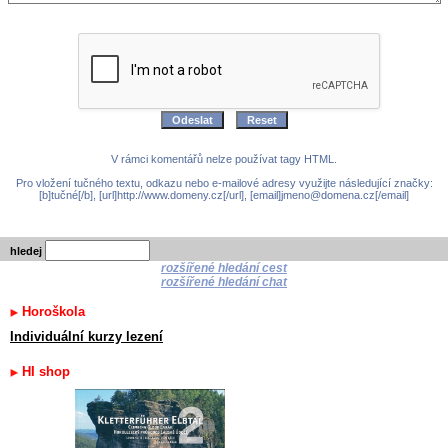
V rámci komentářů nelze používat tagy HTML.
Pro vložení tučného textu, odkazu nebo e-mailové adresy využijte následující značky:
[b]tučné[/b], [url]http://www.domeny.cz[/url], [email]jmeno@domena.cz[/email]
hledej
rozšířené hledání cest
rozšířené hledání chat
Horoškola
Individuální kurzy lezení
HI shop