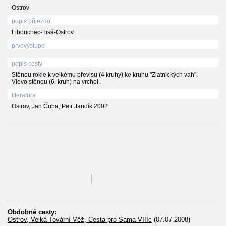
Ostrov
popis příjezdu
Libouchec-Tisá-Ostrov
prvovýstupci
popis cesty
Stěnou rokle k velkému převisu (4 kruhy) ke kruhu "Zlatnických vah".
Vlevo stěnou (6. kruh) na vrchol.
literatura
Ostrov, Jan Čuba, Petr Jandík 2002
Obdobné cesty:
Ostrov, Velká Tovární Věž, Cesta pro Sama VIIIc
(07.07.2008)