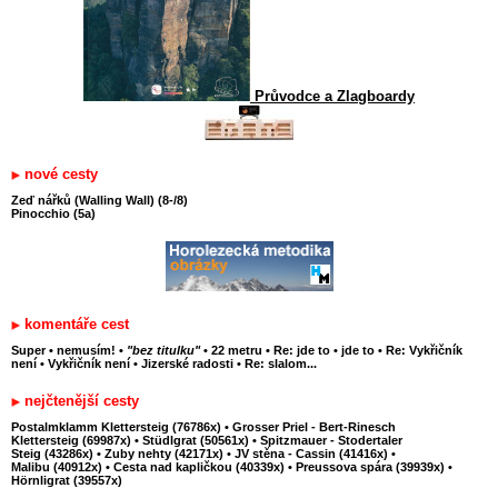
Průvodce a Zlagboardy
nové cesty
Zeď nářků (Walling Wall) (8-/8)
Pinocchio (5a)
komentáře cest
Super
•
nemusím!
•
"bez titulku"
•
22 metru
•
Re: jde to
•
jde to
•
Re: Vykřičník
není
•
Vykřičník není
•
Jizerské radosti
•
Re: slalom...
nejčtenější cesty
Postalmklamm Klettersteig (76786x)
•
Grosser Priel - Bert-Rinesch
Klettersteig (69987x)
•
Stüdlgrat (50561x)
•
Spitzmauer - Stodertaler
Steig (43286x)
•
Zuby nehty (42171x)
•
JV stěna - Cassin (41416x)
•
Malibu (40912x)
•
Cesta nad kapličkou (40339x)
•
Preussova spára (39939x)
•
Hörnligrat (39557x)