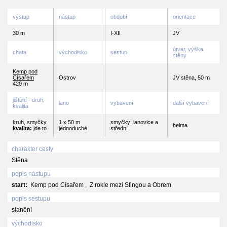
výstup
nástup
období
orientace
30 m
I-XII
JV
útvar, výška
chata
východisko
sestup
stěny
Kemp pod
Císařem
Ostrov
JV stěna, 50 m
420 m
jištění - druh,
lano
vybavení
další vybavení
kvalita
kruh, smyčky
1 x 50 m
smyčky: lanovice a
helma
kvalita:
jde to
jednoduché
střední
charakter cesty
Stěna
popis nástupu
start:
Kemp pod Císařem , Z rokle mezi Sfingou a Obrem
popis sestupu
slanění
východisko