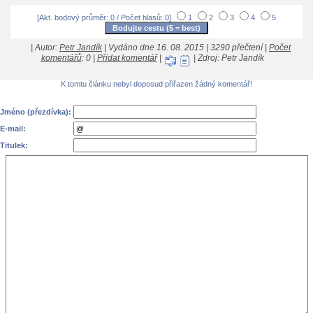
[Akt. bodový průměr: 0 / Počet hlasů: 0]
1
2
3
4
5
| Autor:
Petr Jandík
| Vydáno dne 16. 08. 2015 | 3290 přečtení |
Počet
komentářů
: 0 |
Přidat komentář
|
| Zdroj: Petr Jandík
K tomtu článku nebyl doposud přiřazen žádný komentář!
Jméno (přezdívka):
E-mail:
Titulek: