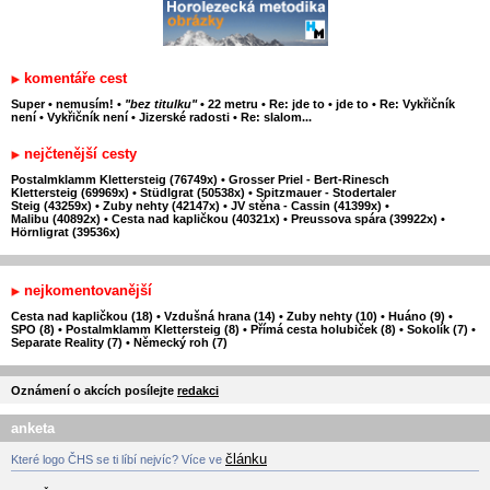
komentáře cest
Super
•
nemusím!
•
"bez titulku"
•
22 metru
•
Re: jde to
•
jde to
•
Re: Vykřičník
není
•
Vykřičník není
•
Jizerské radosti
•
Re: slalom...
nejčtenější cesty
Postalmklamm Klettersteig (76749x)
•
Grosser Priel - Bert-Rinesch
Klettersteig (69969x)
•
Stüdlgrat (50538x)
•
Spitzmauer - Stodertaler
Steig (43259x)
•
Zuby nehty (42147x)
•
JV stěna - Cassin (41399x)
•
Malibu (40892x)
•
Cesta nad kapličkou (40321x)
•
Preussova spára (39922x)
•
Hörnligrat (39536x)
nejkomentovanější
Cesta nad kapličkou (18)
•
Vzdušná hrana (14)
•
Zuby nehty (10)
•
Huáno (9)
•
SPO (8)
•
Postalmklamm Klettersteig (8)
•
Přímá cesta holubiček (8)
•
Sokolík (7)
•
Separate Reality (7)
•
Německý roh (7)
Oznámení o akcích posílejte
redakci
anketa
článku
Které logo ČHS se ti líbí nejvíc? Více ve