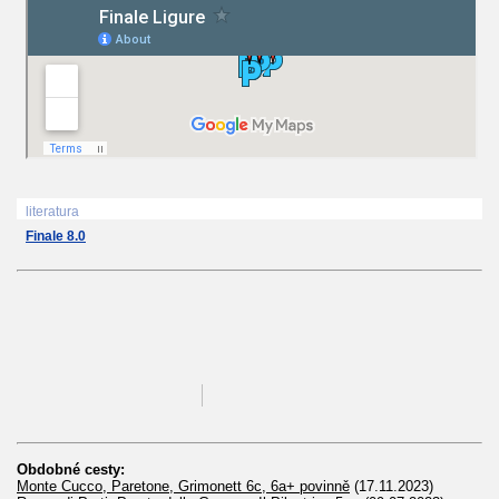
literatura
Finale 8.0
Obdobné cesty:
Monte Cucco, Paretone, Grimonett 6c, 6a+ povinně
(17.11.2023)