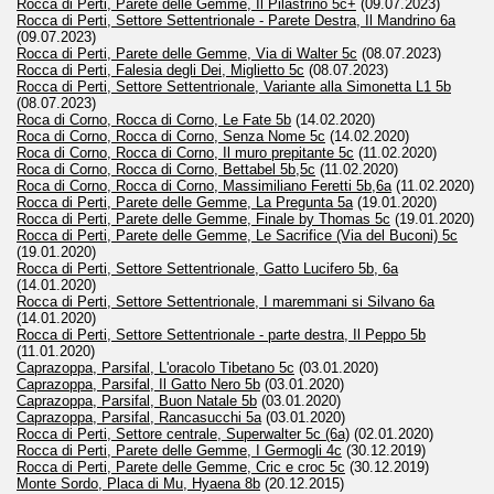
Rocca di Perti, Parete delle Gemme, Il Pilastrino 5c+
(09.07.2023)
Rocca di Perti, Settore Settentrionale - Parete Destra, Il Mandrino 6a
(09.07.2023)
Rocca di Perti, Parete delle Gemme, Via di Walter 5c
(08.07.2023)
Rocca di Perti, Falesia degli Dei, Miglietto 5c
(08.07.2023)
Rocca di Perti, Settore Settentrionale, Variante alla Simonetta L1 5b
(08.07.2023)
Roca di Corno, Rocca di Corno, Le Fate 5b
(14.02.2020)
Roca di Corno, Rocca di Corno, Senza Nome 5c
(14.02.2020)
Roca di Corno, Rocca di Corno, Il muro prepitante 5c
(11.02.2020)
Roca di Corno, Rocca di Corno, Bettabel 5b,5c
(11.02.2020)
Roca di Corno, Rocca di Corno, Massimiliano Feretti 5b,6a
(11.02.2020)
Rocca di Perti, Parete delle Gemme, La Pregunta 5a
(19.01.2020)
Rocca di Perti, Parete delle Gemme, Finale by Thomas 5c
(19.01.2020)
Rocca di Perti, Parete delle Gemme, Le Sacrifice (Via del Buconi) 5c
(19.01.2020)
Rocca di Perti, Settore Settentrionale, Gatto Lucifero 5b, 6a
(14.01.2020)
Rocca di Perti, Settore Settentrionale, I maremmani si Silvano 6a
(14.01.2020)
Rocca di Perti, Settore Settentrionale - parte destra, Il Peppo 5b
(11.01.2020)
Caprazoppa, Parsifal, L'oracolo Tibetano 5c
(03.01.2020)
Caprazoppa, Parsifal, Il Gatto Nero 5b
(03.01.2020)
Caprazoppa, Parsifal, Buon Natale 5b
(03.01.2020)
Caprazoppa, Parsifal, Rancasucchi 5a
(03.01.2020)
Rocca di Perti, Settore centrale, Superwalter 5c (6a)
(02.01.2020)
Rocca di Perti, Parete delle Gemme, I Germogli 4c
(30.12.2019)
Rocca di Perti, Parete delle Gemme, Cric e croc 5c
(30.12.2019)
Monte Sordo, Placa di Mu, Hyaena 8b
(20.12.2015)