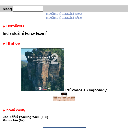
hledej
rozšířené hledání cest
rozšířené hledání chat
Horoškola
Individuální kurzy lezení
HI shop
Průvodce a Zlagboardy
nové cesty
Zeď nářků (Walling Wall) (8-/8)
Pinocchio (5a)