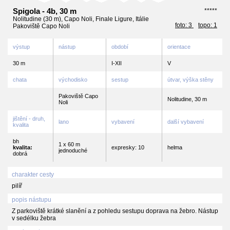
Spigola - 4b, 30 m
*****
Nolitudine (30 m), Capo Noli, Finale Ligure, Itálie
foto: 3
topo: 1
Pakoviště Capo Noli
výstup
nástup
období
orientace
30 m
I-XII
V
chata
východisko
sestup
útvar, výška stěny
Pakoviště Capo
Nolitudine, 30 m
Noli
jištění - druh,
lano
vybavení
další vybavení
kvalita
bh
1 x 60 m
kvalita:
expresky: 10
helma
jednoduché
dobrá
charakter cesty
pilíř
popis nástupu
Z parkoviště krátké slanění a z pohledu sestupu doprava na žebro. Nástup
v sedélku žebra