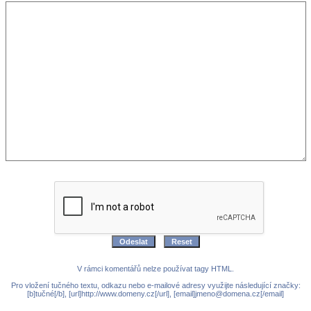
V rámci komentářů nelze používat tagy HTML.
Pro vložení tučného textu, odkazu nebo e-mailové adresy využijte následující značky:
[b]tučné[/b], [url]http://www.domeny.cz[/url], [email]jmeno@domena.cz[/email]