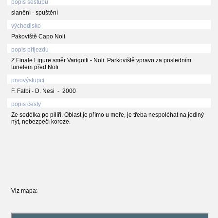
popis sestupu
slanění - spuštění
východisko
Pakoviště Capo Noli
popis příjezdu
Z Finale Ligure směr Varigotti - Noli. Parkoviště vpravo za posledním
tunelem před Noli
prvovýstupci
F. Falbi - D. Nesi - 2000
popis cesty
Ze sedélka po pilíři. Oblast je přímo u moře, je třeba nespoléhat na jediný
nýt, nebezpečí koroze.
Viz mapa: