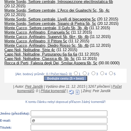
Monte Sordo, Settore centrale, Introspezzione electtrostatica 6b
(20.12.2015)
Monte Sordo, Settore centrale, L'Arco dei Guaitechi 5c, 5b, 4c
(20.12.2015)
Monte Sordo, Settore centrale, Livelli di biecaggine 5c
(20.12.2015)
Monte Sordo, Settore centrale, Sipario di Pietra 5b, 5c
(20.12.2015)
Monte Cucco, Settore centrale, Il Gufo 5b, 3b, 4b
(11.12.2015)
Monte Cucco, Anfiteatro, Emanuela 5c
(11.12.2015)
Monte Cucco, Anfiteatro, Supervit 5b, 6b+, 6b, 4b
(11.12.2015)
Monte Cucco, Anfiteatro, Il Pittore 5c
(11.12.2015)
Monte Cucco, Anfiteatro, Diedro Rosso 5c, 5b, 4b
(11.12.2015)
Capo Noli, Nolitudine, Strie 4c
(11.12.2015)
Capo Noli, Nolitudine, Purpurangu 6a,6a,6a
(11.12.2015)
Capo Noli, Nolitudine, Classica 4b, 5b, 5c
(11.12.2015)
Rocca di Perti, Falesia degli Dei, Smilax Aspera 6b, 5c
(00.00.0000)
[Akt. bodový průměr: 0 / Počet hlasů: 0]
1
2
3
4
5
| Autor:
Petr Jandík
| Vydáno dne 11. 12. 2015 | 3267 přečtení |
Počet
komentářů
: 0 |
Přidat komentář
|
| Zdroj: Petr Jandík
K tomtu článku nebyl doposud přiřazen žádný komentář!
Jméno (přezdívka):
E-mail:
Titulek: