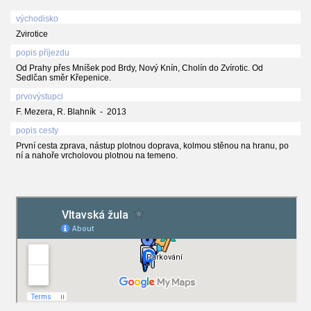
východisko
Zvirotice
popis příjezdu
Od Prahy přes Mníšek pod Brdy, Nový Knín, Cholín do Zvírotic. Od
Sedlčan směr Křepenice.
prvovýstupci
F. Mezera, R. Blahník - 2013
popis cesty
První cesta zprava, nástup plotnou doprava, kolmou stěnou na hranu, po
ní a nahoře vrcholovou plotnou na temeno.