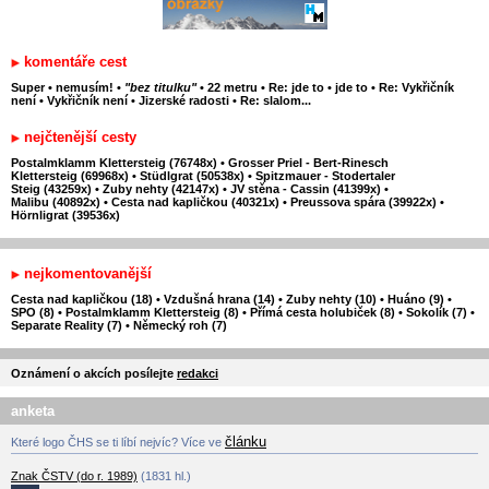
komentáře cest
Super
•
nemusím!
•
"bez titulku"
•
22 metru
•
Re: jde to
•
jde to
•
Re: Vykřičník
není
•
Vykřičník není
•
Jizerské radosti
•
Re: slalom...
nejčtenější cesty
Postalmklamm Klettersteig (76748x)
•
Grosser Priel - Bert-Rinesch
Klettersteig (69968x)
•
Stüdlgrat (50538x)
•
Spitzmauer - Stodertaler
Steig (43259x)
•
Zuby nehty (42147x)
•
JV stěna - Cassin (41399x)
•
Malibu (40892x)
•
Cesta nad kapličkou (40321x)
•
Preussova spára (39922x)
•
Hörnligrat (39536x)
nejkomentovanější
Cesta nad kapličkou (18)
•
Vzdušná hrana (14)
•
Zuby nehty (10)
•
Huáno (9)
•
SPO (8)
•
Postalmklamm Klettersteig (8)
•
Přímá cesta holubiček (8)
•
Sokolík (7)
•
Separate Reality (7)
•
Německý roh (7)
Oznámení o akcích posílejte
redakci
anketa
článku
Které logo ČHS se ti líbí nejvíc? Více ve
Znak ČSTV (do r. 1989)
(1831 hl.)