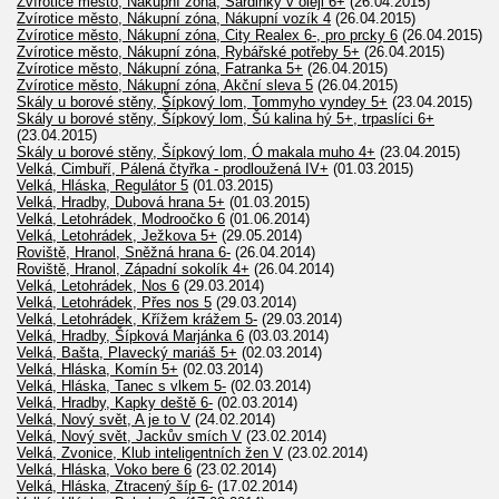
Zvírotice město, Nákupní zóna, Sardinky v oleji 6+
(26.04.2015)
Zvírotice město, Nákupní zóna, Nákupní vozík 4
(26.04.2015)
Zvírotice město, Nákupní zóna, City Realex 6-, pro prcky 6
(26.04.2015)
Zvírotice město, Nákupní zóna, Rybářské potřeby 5+
(26.04.2015)
Zvírotice město, Nákupní zóna, Fatranka 5+
(26.04.2015)
Zvírotice město, Nákupní zóna, Akční sleva 5
(26.04.2015)
Skály u borové stěny, Šípkový lom, Tommyho vyndey 5+
(23.04.2015)
Skály u borové stěny, Šípkový lom, Šú kalina hý 5+, trpaslíci 6+
(23.04.2015)
Skály u borové stěny, Šípkový lom, Ó makala muho 4+
(23.04.2015)
Velká, Cimbuří, Pálená čtyřka - prodloužená IV+
(01.03.2015)
Velká, Hláska, Regulátor 5
(01.03.2015)
Velká, Hradby, Dubová hrana 5+
(01.03.2015)
Velká, Letohrádek, Modroočko 6
(01.06.2014)
Velká, Letohrádek, Ježkova 5+
(29.05.2014)
Roviště, Hranol, Sněžná hrana 6-
(26.04.2014)
Roviště, Hranol, Západní sokolík 4+
(26.04.2014)
Velká, Letohrádek, Nos 6
(29.03.2014)
Velká, Letohrádek, Přes nos 5
(29.03.2014)
Velká, Letohrádek, Křížem krážem 5-
(29.03.2014)
Velká, Hradby, Šípková Marjánka 6
(03.03.2014)
Velká, Bašta, Plavecký mariáš 5+
(02.03.2014)
Velká, Hláska, Komín 5+
(02.03.2014)
Velká, Hláska, Tanec s vlkem 5-
(02.03.2014)
Velká, Hradby, Kapky deště 6-
(02.03.2014)
Velká, Nový svět, A je to V
(24.02.2014)
Velká, Nový svět, Jackův smích V
(23.02.2014)
Velká, Zvonice, Klub inteligentních žen V
(23.02.2014)
Velká, Hláska, Voko bere 6
(23.02.2014)
Velká, Hláska, Ztracený šíp 6-
(17.02.2014)