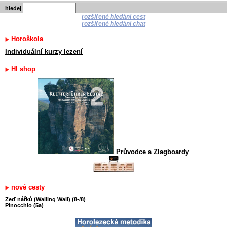
hledej
rozšířené hledání cest
rozšířené hledání chat
Horoškola
Individuální kurzy lezení
HI shop
Průvodce a Zlagboardy
nové cesty
Zeď nářků (Walling Wall) (8-/8)
Pinocchio (5a)