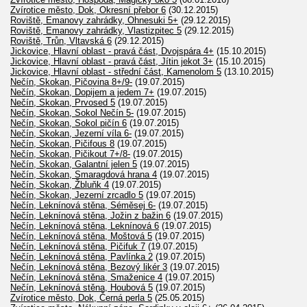
Zvírotice město, Dok, Okresní přebor 6
(30.12.2015)
Roviště, Emanovy zahrádky, Ohnesuki 5+
(29.12.2015)
Roviště, Emanovy zahrádky, Vlastizpitec 5
(29.12.2015)
Roviště, Trůn, Vltavská 6
(29.12.2015)
Jickovice, Hlavní oblast - pravá část, Dvojspára 4+
(15.10.2015)
Jickovice, Hlavní oblast - pravá část, Jítin jekot 3+
(15.10.2015)
Jickovice, Hlavní oblast - střední část, Kamenolom 5
(13.10.2015)
Nečín, Skokan, Pičovina 8+/9-
(19.07.2015)
Nečín, Skokan, Dopijem a jedem 7+
(19.07.2015)
Nečín, Skokan, Prvosed 5
(19.07.2015)
Nečín, Skokan, Sokol Nečín 5-
(19.07.2015)
Nečín, Skokan, Sokol pičín 6
(19.07.2015)
Nečín, Skokan, Jezerní víla 6-
(19.07.2015)
Nečín, Skokan, Pičifous 8
(19.07.2015)
Nečín, Skokan, Pičikout 7+/8-
(19.07.2015)
Nečín, Skokan, Galantní jelen 5
(19.07.2015)
Nečín, Skokan, Smaragdová hrana 4
(19.07.2015)
Nečín, Skokan, Žbluňk 4
(19.07.2015)
Nečín, Skokan, Jezerní zrcadlo 5
(19.07.2015)
Nečín, Leknínová stěna, Séměsej 6-
(19.07.2015)
Nečín, Leknínová stěna, Jožin z bažin 6
(19.07.2015)
Nečín, Leknínová stěna, Leknínová 6
(19.07.2015)
Nečín, Leknínová stěna, Moštová 5
(19.07.2015)
Nečín, Leknínová stěna, Pičifuk 7
(19.07.2015)
Nečín, Leknínová stěna, Pavlínka 2
(19.07.2015)
Nečín, Leknínová stěna, Bezový likér 3
(19.07.2015)
Nečín, Leknínová stěna, Smaženice 4
(19.07.2015)
Nečín, Leknínová stěna, Houbová 5
(19.07.2015)
Zvírotice město, Dok, Černá perla 5
(25.05.2015)