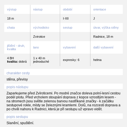
výstup
nástup
období
orientace
18 m
I-XII
J
chata
východisko
sestup
útvar, výška stěny
Zvirotice
Radnice, 18 m
jištění - druh,
lano
vybavení
další vybavení
kvalita
4 BH
1 x 40 m
expresky: 6
helma
kvalita:
dobrá
jednoduché
charakter cesty
stěna, převisy
popis nástupu
Zaparkujeme před Zvíroticemi. Po modré značce doleva polní-lesní cestou
podél plotu. Před vrcholem stoupání doprava z kopce vzrostlým lesem -
na stromech jsou světle zelenou barvou nastříkané značky - k začátku
sestupové rokle, místy se železnými kramlemi. Dolů, na rozcestí doprava a
po chvíli nahoru k Radnici, která je při sestupu už vpravo vidět.
popis sestupu
Slanění, spuštění.