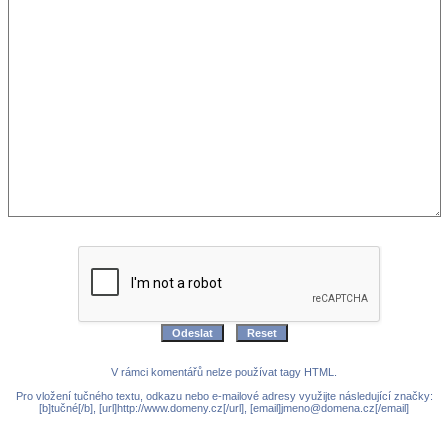
V rámci komentářů nelze používat tagy HTML.
Pro vložení tučného textu, odkazu nebo e-mailové adresy využijte následující značky:
[b]tučné[/b], [url]http://www.domeny.cz[/url], [email]jmeno@domena.cz[/email]