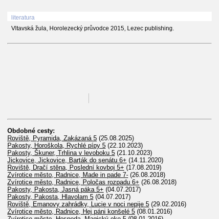
literatura
Vltavská žula, Horolezecký průvodce 2015, Lezec publishing.
Obdobné cesty:
Roviště, Pyramida, Zakázaná 5
(25.08.2025)
Pakosty, Horoškola, Rychlé pípy 5
(22.10.2023)
Pakosty, Škuner, Trhlina v levoboku 5
(21.10.2023)
Jickovice, Jickovice, Barták do senátu 6+
(14.11.2020)
Roviště, Dračí stěna, Poslední kovboj 5+
(17.08.2019)
Zvírotice město, Radnice, Made in pade 7-
(26.08.2018)
Zvírotice město, Radnice, Poločas rozpadu 6+
(26.08.2018)
Pakosty, Pakosta, Jasná páka 5+
(04.07.2017)
Pakosty, Pakosta, Hlavolam 5
(04.07.2017)
Roviště, Emanovy zahrádky, Lucie v noci nepije 5
(29.02.2016)
Zvírotice město, Radnice, Hej páni konšelé 5
(08.01.2016)
Zvírotice město, Hospoda, Magický oko 5
(08.01.2016)