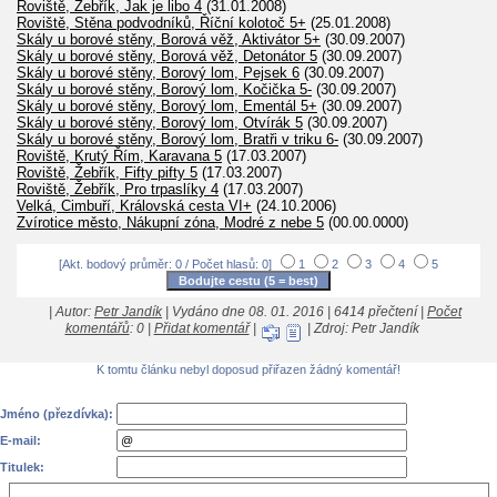
Roviště, Žebřík, Jak je libo 4
(31.01.2008)
Roviště, Stěna podvodníků, Říční kolotoč 5+
(25.01.2008)
Skály u borové stěny, Borová věž, Aktivátor 5+
(30.09.2007)
Skály u borové stěny, Borová věž, Detonátor 5
(30.09.2007)
Skály u borové stěny, Borový lom, Pejsek 6
(30.09.2007)
Skály u borové stěny, Borový lom, Kočička 5-
(30.09.2007)
Skály u borové stěny, Borový lom, Ementál 5+
(30.09.2007)
Skály u borové stěny, Borový lom, Otvírák 5
(30.09.2007)
Skály u borové stěny, Borový lom, Bratři v triku 6-
(30.09.2007)
Roviště, Krutý Řím, Karavana 5
(17.03.2007)
Roviště, Žebřík, Fifty pifty 5
(17.03.2007)
Roviště, Žebřík, Pro trpaslíky 4
(17.03.2007)
Velká, Cimbuří, Královská cesta VI+
(24.10.2006)
Zvírotice město, Nákupní zóna, Modré z nebe 5
(00.00.0000)
[Akt. bodový průměr: 0 / Počet hlasů: 0]
1
2
3
4
5
| Autor:
Petr Jandík
| Vydáno dne 08. 01. 2016 | 6414 přečtení |
Počet
komentářů
: 0 |
Přidat komentář
|
| Zdroj: Petr Jandík
K tomtu článku nebyl doposud přiřazen žádný komentář!
Jméno (přezdívka):
E-mail:
Titulek: