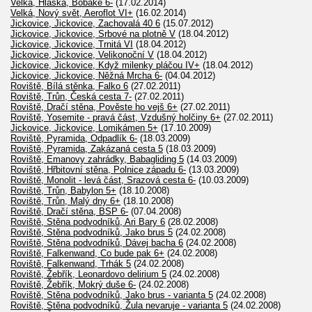
Velká, Hláska, Bobake 6-
(17.02.2014)
Velká, Nový svět, Aeroflot VI+
(16.02.2014)
Jickovice, Jickovice, Zachovalá 40 6
(15.07.2012)
Jickovice, Jickovice, Srbové na plotně V
(18.04.2012)
Jickovice, Jickovice, Trnitá VI
(18.04.2012)
Jickovice, Jickovice, Velikonoční V
(18.04.2012)
Jickovice, Jickovice, Když milenky pláčou IV+
(18.04.2012)
Jickovice, Jickovice, Něžná Mrcha 6-
(04.04.2012)
Roviště, Bílá stěnka, Falko 6
(27.02.2011)
Roviště, Trůn, Česká cesta 7-
(27.02.2011)
Roviště, Dračí stěna, Pověste ho vejš 6+
(27.02.2011)
Roviště, Yosemite - pravá část, Vzdušný holčiny 6+
(27.02.2011)
Jickovice, Jickovice, Lomikámen 5+
(17.10.2009)
Roviště, Pyramida, Odpadlík 6-
(18.03.2009)
Roviště, Pyramida, Zakázaná cesta 5
(18.03.2009)
Roviště, Emanovy zahrádky, Babagliding 5
(14.03.2009)
Roviště, Hřbitovní stěna, Polnice západu 6-
(13.03.2009)
Roviště, Monolit - levá část, Srazová cesta 6-
(10.03.2009)
Roviště, Trůn, Babylon 5+
(18.10.2008)
Roviště, Trůn, Malý dny 6+
(18.10.2008)
Roviště, Dračí stěna, BSP 6-
(07.04.2008)
Roviště, Stěna podvodníků, Ari Bary 6
(28.02.2008)
Roviště, Stěna podvodníků, Jako brus 5
(24.02.2008)
Roviště, Stěna podvodníků, Dávej bacha 6
(24.02.2008)
Roviště, Falkenwand, Co bude pak 6+
(24.02.2008)
Roviště, Falkenwand, Trhák 5
(24.02.2008)
Roviště, Žebřík, Leonardovo delirium 5
(24.02.2008)
Roviště, Žebřík, Mokrý duše 6-
(24.02.2008)
Roviště, Stěna podvodníků, Jako brus - varianta 5
(24.02.2008)
Roviště, Stěna podvodníků, Žula nevaruje - varianta 5
(24.02.2008)