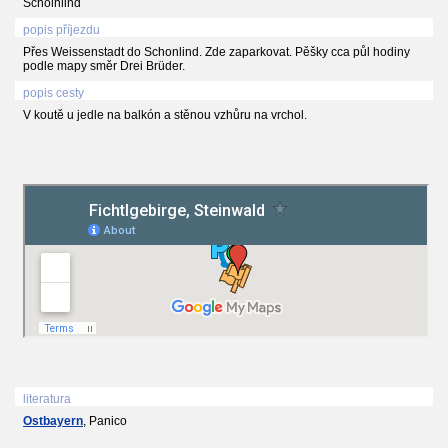
Schoinlind
popis příjezdu
Přes Weissenstadt do Schonlind. Zde zaparkovat. Pěšky cca půl hodiny
podle mapy směr Drei Brüder.
popis cesty
V koutě u jedle na balkón a stěnou vzhůru na vrchol.
literatura
Ostbayern
, Panico