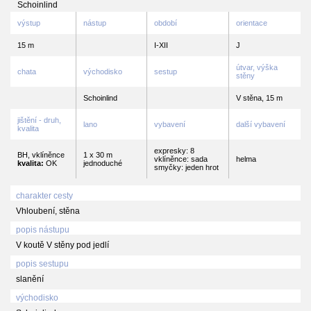
Schoinlind
výstup
nástup
období
orientace
15 m
I-XII
J
útvar, výška
chata
východisko
sestup
stěny
Schoinlind
V stěna, 15 m
jištění - druh,
lano
vybavení
další vybavení
kvalita
expresky: 8
BH, vklíněnce
1 x 30 m
vklíněnce: sada
helma
kvalita:
OK
jednoduché
smyčky: jeden hrot
charakter cesty
Vhloubení, stěna
popis nástupu
V koutě V stěny pod jedlí
popis sestupu
slanění
východisko