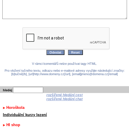
V rámci komentářů nelze používat tagy HTML.
Pro vložení tučného textu, odkazu nebo e-mailové adresy využijte následující značky:
[b]tučné[/b], [url]http://www.domeny.cz[/url], [email]jmeno@domena.cz[/email]
hledej
rozšířené hledání cest
rozšířené hledání chat
Horoškola
Individuální kurzy lezení
HI shop