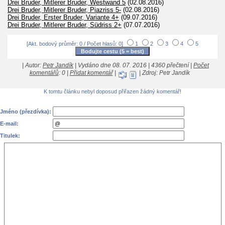
Drei Bruder, Mitlerer Bruder, Westwand 5
(02.08.2016)
Drei Bruder, Mitlerer Bruder, Piazriss 5-
(02.08.2016)
Drei Bruder, Erster Bruder, Variante 4+
(09.07.2016)
Drei Bruder, Mitlerer Bruder, Südriss 2+
(07.07.2016)
[Akt. bodový průměr: 0 / Počet hlasů: 0]
1
2
3
4
5
| Autor:
Petr Jandík
| Vydáno dne 08. 07. 2016 | 4360 přečtení |
Počet
komentářů
: 0 |
Přidat komentář
|
| Zdroj: Petr Jandík
K tomtu článku nebyl doposud přiřazen žádný komentář!
Jméno (přezdívka):
E-mail:
Titulek: