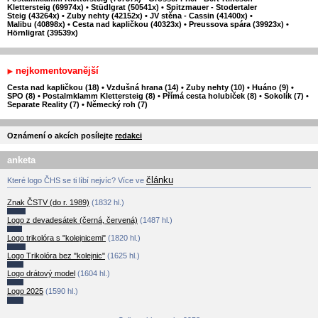
Klettersteig (69974x)
•
Stüdlgrat (50541x)
•
Spitzmauer - Stodertaler
Steig (43264x)
•
Zuby nehty (42152x)
•
JV stěna - Cassin (41400x)
•
Malibu (40898x)
•
Cesta nad kapličkou (40323x)
•
Preussova spára (39923x)
•
Hörnligrat (39539x)
nejkomentovanější
Cesta nad kapličkou (18)
•
Vzdušná hrana (14)
•
Zuby nehty (10)
•
Huáno (9)
•
SPO (8)
•
Postalmklamm Klettersteig (8)
•
Přímá cesta holubiček (8)
•
Sokolík (7)
•
Separate Reality (7)
•
Německý roh (7)
Oznámení o akcích posílejte
redakci
anketa
článku
Které logo ČHS se ti líbí nejvíc? Více ve
Znak ČSTV (do r. 1989)
(1832 hl.)
Logo z devadesátek (černá, červená)
(1487 hl.)
Logo trikolóra s "kolejnicemi"
(1820 hl.)
Logo Trikolóra bez "kolejnic"
(1625 hl.)
Logo drátový model
(1604 hl.)
Logo 2025
(1590 hl.)