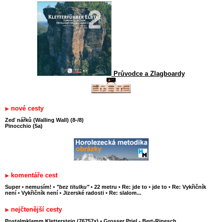
Průvodce a Zlagboardy
nové cesty
Zeď nářků (Walling Wall) (8-/8)
Pinocchio (5a)
komentáře cest
Super
•
nemusím!
•
"bez titulku"
•
22 metru
•
Re: jde to
•
jde to
•
Re: Vykřičník
není
•
Vykřičník není
•
Jizerské radosti
•
Re: slalom...
nejčtenější cesty
Postalmklamm Klettersteig (76757x)
•
Grosser Priel - Bert-Rinesch