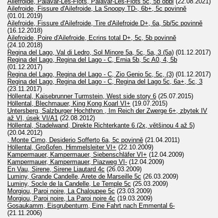
Ailefroide, Palavar-Les-Flots, Palavar-Les-Flots 5c, 5b obbl
(22.08.2021)
Ailefroide, Fissure d'Ailefroide, La Snoopy TD-, 6b+, 5c povinně
(01.01.2019)
Ailefroide, Fissure d'Ailefroide, Tire d'Ailefroide D+, 6a, 5b/5c povinně
(16.12.2018)
Ailefroide, Poire d'Ailefroide, Ecrins total D+, 5c, 5b povinně
(24.10.2018)
Regina del Lago, Val di Ledro, Sol Minore 5a, 5c, 5a, 3 (5a)
(01.12.2017)
Regina del Lago, Regina del Lago - C, Ernia 5b, 5c A0, 4, 5b
(01.12.2017)
Regina del Lago, Regina del Lago - C, Zio Genio 5c, 5c, (3)
(01.12.2017)
Regina del Lago, Regina del Lago - C, Regina del Lago 5c, 6a+, 5c, 3
(23.11.2017)
Höllental, Kaisebrunner Turmstein, West side story 6
(25.07.2015)
Höllental, Blechmauer, King Kong Koarl VI+
(19.07.2015)
Untersberg, Salzburger Hochthron , Im Reich der Zwerge 6+, zbytek IV
až VI, úsek VI/A1
(22.08.2012)
Höllental, Stadelwand, Direkte Richterkante 6 (2x, většinou 4 až 5)
(20.04.2012)
, Monte Cimo, Desiderio Sofferto 6a, 5c povinně
(21.04.2011)
Höllental, Großofen, Himmelsleiter VI+
(22.10.2009)
Kampermauer, Kampermauer, Siebenschläfer VI+
(12.04.2009)
Kampermauer, Kampermauer, Piazweg VI-
(12.04.2009)
En Vau, Sirene, Sirene Liautard 4c
(26.03.2009)
Luminy, Grande Candelle, Arete de Marseille 5c
(26.03.2009)
Luminy, Socle de la Candelle, Le Temple 5c
(25.03.2009)
Morgiou, Paroi noire, La Chaloupee 5c
(23.03.2009)
Morgiou, Paroi noire, La Paroi noire 4c
(19.03.2009)
Gosaukamm, Eisgrubenturm, Eine Fahrt nach Emmental 6-
(21.11.2006)