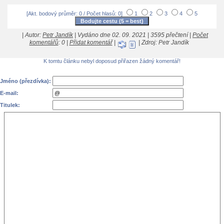
[Akt. bodový průměr: 0 / Počet hlasů: 0]
1
2
3
4
5
| Autor:
Petr Jandík
| Vydáno dne 02. 09. 2021 | 3595 přečtení |
Počet
komentářů
: 0 |
Přidat komentář
|
| Zdroj: Petr Jandík
K tomtu článku nebyl doposud přiřazen žádný komentář!
Jméno (přezdívka):
E-mail:
Titulek: