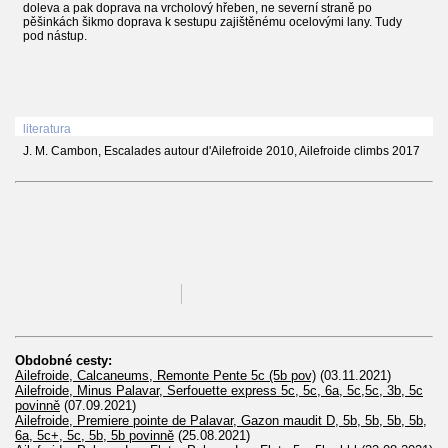
doleva a pak doprava na vrcholový hřeben, ne severní straně po
pěšinkách šikmo doprava k sestupu zajištěnému ocelovými lany. Tudy
pod nástup.
literatura
J. M. Cambon, Escalades autour d'Ailefroide 2010, Ailefroide climbs 2017
Obdobné cesty:
Ailefroide, Calcaneums, Remonte Pente 5c (5b pov)
(03.11.2021)
Ailefroide, Minus Palavar, Serfouette express 5c, 5c, 6a, 5c,5c, 3b, 5c
povinně
(07.09.2021)
Ailefroide, Premiere pointe de Palavar, Gazon maudit D, 5b, 5b, 5b, 5b,
6a, 5c+, 5c, 5b, 5b povinně
(25.08.2021)