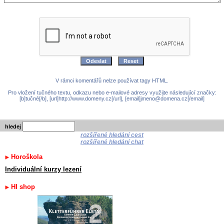
V rámci komentářů nelze používat tagy HTML.
Pro vložení tučného textu, odkazu nebo e-mailové adresy využijte následující značky:
[b]tučné[/b], [url]http://www.domeny.cz[/url], [email]jmeno@domena.cz[/email]
hledej
rozšířené hledání cest
rozšířené hledání chat
Horoškola
Individuální kurzy lezení
HI shop