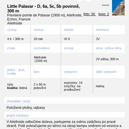
Little Palavar - D, 6a, 5c, 5b povinně,
*****
300 m
foto: 30
topo: 2
Premiere pointe de Palavar (1900 m), Ailefroide,
Ecrins, Francie
Ailefroide
výstup
nástup
období
orientace
4 h / 300 m
20 min
VI-X
JV
chata
východisko
sestup
útvar, výška stěny
Ailefroide
JV stěna, 300 m
(1500 m)
jištění - druh,
lano
vybavení
další vybavení
kvalita
expresky: 14
nýty
2 x 60 m
smyčky: na
helma
kvalita:
dobrá
poloviční
prodloužení
charakter cesty
Položené plotny, rajbasy
popis nástupu
V Ailefroide odbočíme doleva, parkujeme za ostrou zatáčkou po pravé
straně. Poté pokračujeme po silnici na okraji kempu směrem od vesnice a