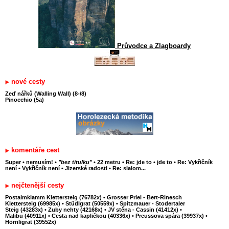
Průvodce a Zlagboardy
nové cesty
Zeď nářků (Walling Wall) (8-/8)
Pinocchio (5a)
komentáře cest
Super
•
nemusím!
•
"bez titulku"
•
22 metru
•
Re: jde to
•
jde to
•
Re: Vykřičník
není
•
Vykřičník není
•
Jizerské radosti
•
Re: slalom...
nejčtenější cesty
Postalmklamm Klettersteig (76782x)
•
Grosser Priel - Bert-Rinesch
Klettersteig (69985x)
•
Stüdlgrat (50559x)
•
Spitzmauer - Stodertaler
Steig (43283x)
•
Zuby nehty (42168x)
•
JV stěna - Cassin (41412x)
•
Malibu (40911x)
•
Cesta nad kapličkou (40336x)
•
Preussova spára (39937x)
•
Hörnligrat (39552x)