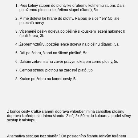
Přes kolmý stupeň do plonty ke druhému kolmému stupni. Další
položenou plotnou ke třetímu stupni (štand), 5c
Mírně doleva ke hraně do plotny. Rajbas je sice "jen" 5b, ale
polechtá nervy
Víceméně pěšky doleva po pěšině s kouskem lezení nakonec k
úpatí žebra, 3b
Žebrem vzhůru, později lehce doleva na plošinu (štand), 5a
Dál po žebru, štand na šikmé plošině, 5c
Dalším žebrem a na závěr pravým okrajem černé plotny, 5c
Černou strmou plotnou na zarostlé plató, 5b
Krátce po žebru na konec cesty, 5a
Z konce cesty krátké slanění doprava vhloubením na zarostlou plošinu,
doprava k předposlednímu štandu. Z něj 3x 50 m do kuloáru a podél stěny
sestup k nástupu.
Alternativa sestupu bez slanění: Od posledního štandu lehkým terénem