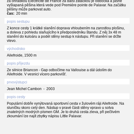
za ohrádkou Electricité de France za další zatáčkou je odbočka a jasně
vyšlapaná pěšina která vede pod Premiére pointe de Palavar. Na začátku
pěšiny může parkovat auto.
čas:
20 min
popis sestupu
Z konce cesty 1 krátké slanění doprava vhloubením na zarostlou plošinu,
a doleva z pohledu slaňujícího k předposledníku štandu. Z něj 3x 48 m
slanění do kuloáru a podél stěny sestup k nástupu. Při slanění se držte
vlevo.
východisko
Ailefroide, 1500 m
popis příjezdu
Ze silnice Briancon - Gap odbočíme na Vallouise a dál údolím do
Ailefroide. V vesnici vícero parkovišť.
prvovýstupci
Jean Michel Cambon - 2003
popis cesty
Populární dobře vynýtovaná sportovní cesta v žulovém ráji Ailefroide. Na
sluníčku skoro celý den. Nástup v pravé části stěny vpravo u sotva
znatelných modrých písmen GM. Je to druhá cesta zleva, při pečlivém
zkoumání lze najít zbytky nápisu Little Palavar.